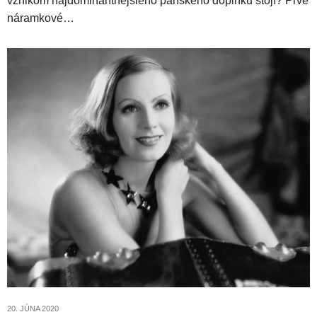
vznikom najdominantnejšieho pánskeho doplnku stojí? Prvé
náramkové…
20. JÚNA 2020