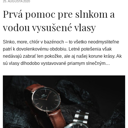
25. AUGUSTA 2020
Prvá pomoc pre slnkom a
vodou vysušené vlasy
Slnko, more, chlór v bazénoch – to všetko neodmysliteľne
patrí k dovolenkovému obdobiu. Letné potešenia však
nedávajú zabrať len pokožke, ale aj našej korune krásy. Ak
sú vlasy dlhodobo vystavované priamym slnečným…