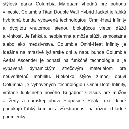
štýlová parka Columbia Marquam vhodná pre pohodu
v meste. Columbia Titan Double Wall Hybrid Jacket je ľahká
hybridná bunda vybavená technológiou Omni-Heat Infinity
a dvojitou vnútornou stenou blokujúcou vietor, dážď
a vlhkosť. Je ľahká a neobjemná a môže slúžiť samostatne
alebo ako medzivrstva. Columbia Omni-Heat Infinity je
ideálna na mrazivé lyžiarske dni a napr. bunda Columbia
Aerial Ascender je bohatá na funkčné technológie a je
vybavená dynamickým strečovým materiálom pre
neuveriteľnú mobilitu. Niekoľko štýlov zimnej obuvi
Columbia je vybavených technológiou Omni-Heat Infinity,
vrátane funkčného nového Bugaboot Celsius pre mužov
a ženy a dámskej obuvi Slopeside Peak Luxe, ktoré
ponúkajú ľahký komfort a všestrannosť na rôzne chladné
podmienky.