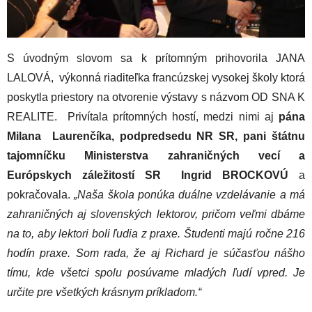
S úvodným slovom sa k prítomným prihovorila JANA
LALOVÁ, výkonná riaditeľka francúzskej vysokej školy ktorá
poskytla priestory na otvorenie výstavy s názvom OD SNA K
REALITE. Privítala prítomných hostí, medzi nimi aj
pána
Milana Laurenčíka, podpredsedu NR SR, pani štátnu
tajomníčku Ministerstva zahraničných vecí a
Európskych záležitostí SR Ingrid BROCKOVÚ
a
pokračovala.
„Naša škola ponúka duálne vzdelávanie a má
zahraničných aj slovenských lektorov, pričom veľmi dbáme
na to, aby lektori boli ľudia z praxe. Študenti majú ročne 216
hodín praxe. Som rada, že aj Richard je súčasťou nášho
tímu, kde všetci spolu posúvame mladých ľudí vpred. Je
určite pre všetkých krásnym príkladom.“