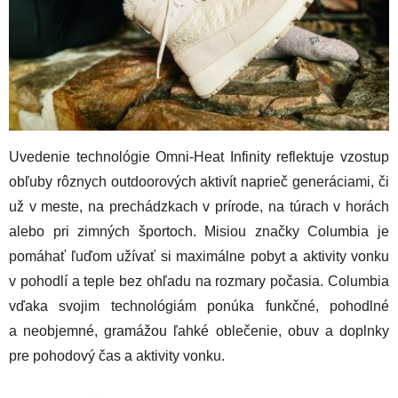
Uvedenie technológie Omni-Heat Infinity reflektuje vzostup
obľuby rôznych outdoorových aktivít naprieč generáciami, či
už v meste, na prechádzkach v prírode, na túrach v horách
alebo pri zimných športoch. Misiou značky Columbia je
pomáhať ľuďom užívať si maximálne pobyt a aktivity vonku
v pohodlí a teple bez ohľadu na rozmary počasia. Columbia
vďaka svojim technológiám ponúka funkčné, pohodlné
a neobjemné, gramážou ľahké oblečenie, obuv a doplnky
pre pohodový čas a aktivity vonku.