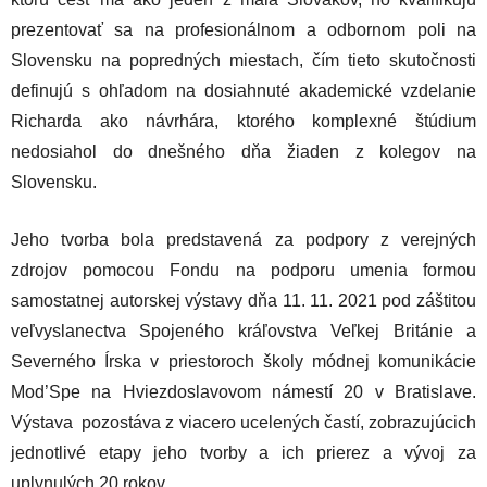
prezentovať sa na profesionálnom a odbornom poli na
Slovensku na popredných miestach, čím tieto skutočnosti
definujú s ohľadom na dosiahnuté akademické vzdelanie
Richarda ako návrhára, ktorého komplexné štúdium
nedosiahol do dnešného dňa žiaden z kolegov na
Slovensku.
Jeho tvorba bola predstavená za podpory z verejných
zdrojov pomocou Fondu na podporu umenia formou
samostatnej autorskej výstavy dňa 11. 11. 2021 pod záštitou
veľvyslanectva Spojeného kráľovstva Veľkej Británie a
Severného Írska v priestoroch školy módnej komunikácie
Mod’Spe na Hviezdoslavovom námestí 20 v Bratislave.
Výstava pozostáva z viacero ucelených častí, zobrazujúcich
jednotlivé etapy jeho tvorby a ich prierez a vývoj za
uplynulých 20 rokov.