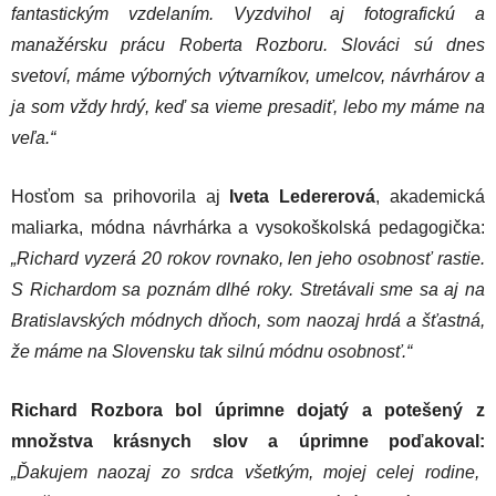
fantastickým vzdelaním. Vyzdvihol aj fotografickú a
manažérsku prácu Roberta Rozboru. Slováci sú dnes
svetoví, máme výborných výtvarníkov, umelcov, návrhárov a
ja som vždy hrdý, keď sa vieme presadiť, lebo my máme na
veľa.“
Hosťom sa prihovorila aj
Iveta Ledererová
, akademická
maliarka, módna návrhárka a vysokoškolská pedagogička:
„Richard vyzerá 20 rokov rovnako, len jeho osobnosť rastie.
S Richardom sa poznám dlhé roky. Stretávali sme sa aj na
Bratislavských módnych dňoch, som naozaj hrdá a šťastná,
že máme na Slovensku tak silnú módnu osobnosť.“
Richard Rozbora bol úprimne dojatý a potešený z
množstva krásnych slov a úprimne poďakoval:
„Ďakujem naozaj zo srdca všetkým, mojej celej rodine,