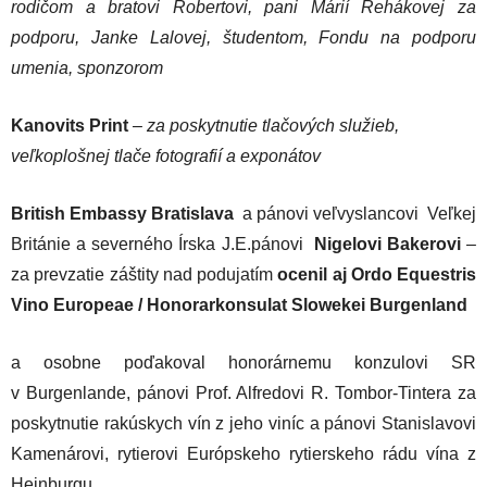
rodičom a bratovi Robertovi, pani Márií Rehákovej za
podporu, Janke Lalovej, študentom, Fondu na podporu
umenia, sponzorom
Kanovits Print
– za poskytnutie tlačových služieb,
veľkoplošnej tlače fotografií a exponátov
British Embassy Bratislava
a pánovi veľvyslancovi Veľkej
Británie a severného Írska J.E.pánovi
Nigelovi Bakerovi
–
za prevzatie záštity nad podujatím
ocenil aj Ordo Equestris
Vino Europeae / Honorarkonsulat Slowekei Burgenland
a osobne poďakoval honorárnemu konzulovi SR
v Burgenlande, pánovi Prof. Alfredovi R. Tombor-Tintera za
poskytnutie rakúskych vín z jeho viníc a pánovi Stanislavovi
Kamenárovi, rytierovi Európskeho rytierskeho rádu vína z
Heinburgu.