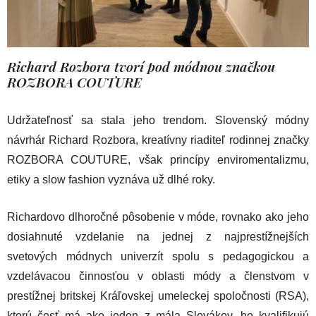
Richard Rozbora tvorí pod módnou znac
kou
ROZBORA COUTURE
Udržateľnosť sa stala jeho trendom. Slovenský módny
návrhár Richard Rozbora, kreatívny riaditeľ rodinnej značky
ROZBORA COUTURE, však princípy enviromentalizmu,
etiky a slow fashion vyznáva už dlhé roky.
Richardovo dlhoročné pôsobenie v móde, rovnako ako jeho
dosiahnuté vzdelanie na jednej z najprestížnejších
svetových módnych univerzít spolu s pedagogickou a
vzdelávacou činnosťou v oblasti módy a členstvom v
prestížnej britskej Kráľovskej umeleckej spoločnosti (RSA),
ktorú česť má ako jeden z mála Slovákov, ho kvalifikujú