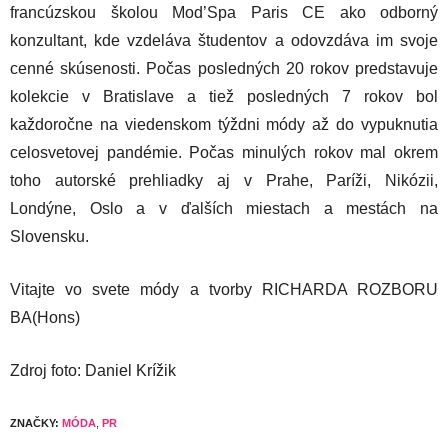
francúzskou školou Mod’Spa Paris CE ako odborný
konzultant, kde vzdeláva študentov a odovzdáva im svoje
cenné skúsenosti. Počas posledných 20 rokov predstavuje
kolekcie v Bratislave a tiež posledných 7 rokov bol
každoročne na viedenskom týždni módy až do vypuknutia
celosvetovej pandémie. Počas minulých rokov mal okrem
toho autorské prehliadky aj v Prahe, Paríži, Nikózii,
Londýne, Oslo a v ďalších miestach a mestách na
Slovensku.
Vitajte vo svete módy a tvorby RICHARDA ROZBORU
BA(Hons)
Zdroj foto: Daniel Krížik
ZNAČKY:
MÓDA
,
PR