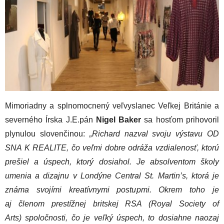
Mimoriadny a splnomocnený veľvyslanec Veľkej Británie a
severného Írska J.E.pán
Nigel Baker
sa hosťom prihovoril
plynulou slovenčinou:
„Richard nazval svoju výstavu OD
SNA K REALITE, čo veľmi dobre odráža vzdialenosť, ktorú
prešiel a úspech, ktorý dosiahol. Je absolventom školy
umenia a dizajnu v Londýne Central St. Martin’s, ktorá je
známa svojími kreatívnymi postupmi. Okrem toho je
aj členom prestížnej britskej RSA (Royal Society of
Arts) spoločnosti, čo je veľký úspech, to dosiahne naozaj