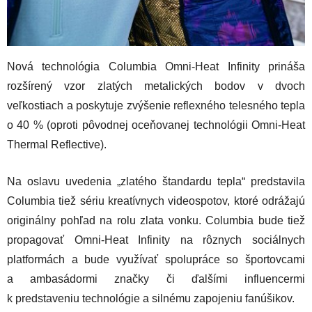
Nová technológia Columbia Omni-Heat Infinity prináša
rozšírený vzor zlatých metalických bodov v dvoch
veľkostiach a poskytuje zvýšenie reflexného telesného tepla
o 40 % (oproti pôvodnej oceňovanej technológii Omni-Heat
Thermal Reflective).
Na oslavu uvedenia „zlatého štandardu tepla“ predstavila
Columbia tiež sériu kreatívnych videospotov, ktoré odrážajú
originálny pohľad na rolu zlata vonku. Columbia bude tiež
propagovať Omni-Heat Infinity na rôznych sociálnych
platformách a bude využívať spolupráce so športovcami
a ambasádormi značky či ďalšími influencermi
k predstaveniu technológie a silnému zapojeniu fanúšikov.