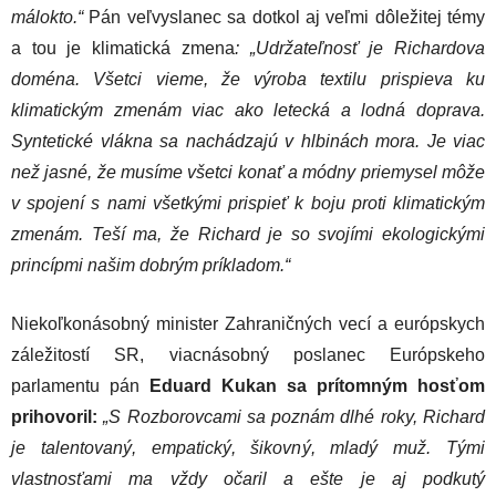
málokto.“
Pán veľvyslanec sa dotkol aj veľmi dôležitej témy
a tou je klimatická zmena
: „Udržateľnosť je Richardova
doména. Všetci vieme, že výroba textilu prispieva ku
klimatickým zmenám viac ako letecká a lodná doprava.
Syntetické vlákna sa nachádzajú v hlbinách mora. Je viac
než jasné, že musíme všetci konať a módny priemysel môže
v spojení s nami všetkými prispieť k boju proti klimatickým
zmenám. Teší ma, že Richard je so svojími ekologickými
princípmi našim dobrým príkladom.“
Niekoľkonásobný minister Zahraničných vecí a európskych
záležitostí SR, viacnásobný poslanec Európskeho
parlamentu pán
Eduard Kukan sa prítomným hosťom
prihovoril:
„S Rozborovcami sa poznám dlhé roky, Richard
je talentovaný, empatický, šikovný, mladý muž. Tými
vlastnosťami ma vždy očaril a ešte je aj podkutý