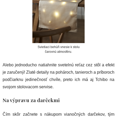
Svietiaci behúň vnesie k stolu
čarovnú atmosféru.
Alebo jednoducho natiahnite svetelnú reťaz cez stôl a efekt
je zaručený! Zlaté detaily na pohároch, tanieroch a príboroch
podčiarknu jedinečnosť chvíle, preto ich má aj Tchibo na
svojom stolovacom servise.
Na výpravu za darčekmi
Čím skôr začnete s nákupom vianočných darčekov, tým