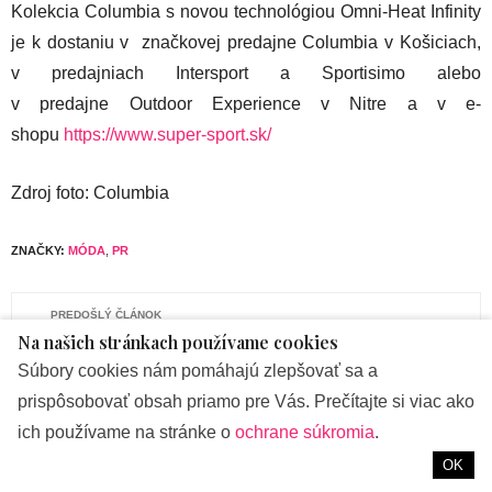
Kolekcia Columbia s novou technológiou Omni-Heat Infinity
je k dostaniu v značkovej predajne Columbia v Košiciach,
v predajniach Intersport a Sportisimo alebo
v predajne Outdoor Experience v Nitre a v e-
shopu
https://www.super-sport.sk/
Zdroj foto: Columbia
ZNAČKY:
MÓDA
,
PR
PREDOŠLÝ ČLÁNOK
Na našich stránkach používame cookies
Ľadvinka alebo návrat deväťdesiatok. Ako ju nosiť a
kombinovať?
Súbory cookies nám pomáhajú zlepšovať sa a
prispôsobovať obsah priamo pre Vás. Prečítajte si viac ako
NASLEDUJÚCI ČLÁNOK
ich používame na stránke o
ochrane súkromia
.
Pripravení na advent? Tieto doplnky by vám chýbať nemali!
OK