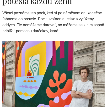
potešia každú ženu
Všetci poznáme ten pocit, keď si po náročnom dni konečne
ľahneme do postele. Pocit uvoľnenia, relax a vytúžený
oddych. Tie nemôžeme darovať, no môžeme sa k nim aspoň
priblížiť pomocou darčekov, ktoré…