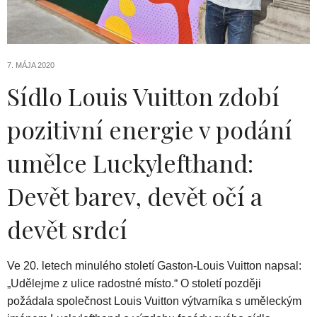
7. MÁJA 2020
Sídlo Louis Vuitton zdobí
pozitivní energie v podání
umělce Luckylefthand:
Devět barev, devět očí a
devět srdcí
Ve 20. letech minulého století Gaston-Louis Vuitton napsal:
„Udělejme z ulice radostné místo.“ O století později
požádala společnost Louis Vuitton výtvarníka s uměleckým