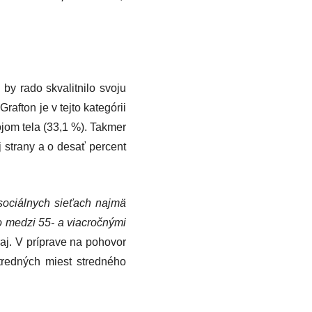
by rado skvalitnilo svoju
afton je v tejto kategórii
jom tela (33,1 %). Takmer
 strany a o desať percent
 sociálnych sieťach najmä
o medzi 55- a viacročnými
aj. V príprave na pohovor
tredných miest stredného