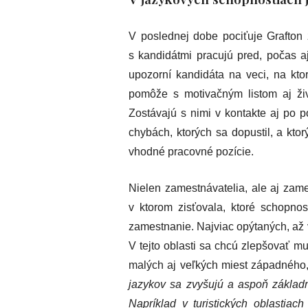
V poslednej dobe pociťuje Grafton 
s kandidátmi pracujú pred, počas 
upozorní kandidáta na veci, na kt
pomôže s motivačným listom aj živ
Zostávajú s nimi v kontakte aj po 
chybách, ktorých sa dopustil, a kt
vhodné pracovné pozície.
Nielen zamestnávatelia, ale aj zam
v ktorom zisťovala, ktoré schopnos
zamestnanie. Najviac opýtaných, až 
V tejto oblasti sa chcú zlepšovať mu
malých aj veľkých miest západného,
jazykov sa zvyšujú a aspoň základné
Napríklad v turistických oblastia