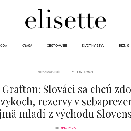
ÓDA
KRÁSA
CESTOVANIE
ŽIVOTNÝ ŠTÝL
BIZNIS
NEZARADENÉ
23. MÁJA 2021
Grafton: Slováci sa chcú zd
azykoch, rezervy v sebaprezen
jmä mladí z východu Sloven
od
REDAKCIA