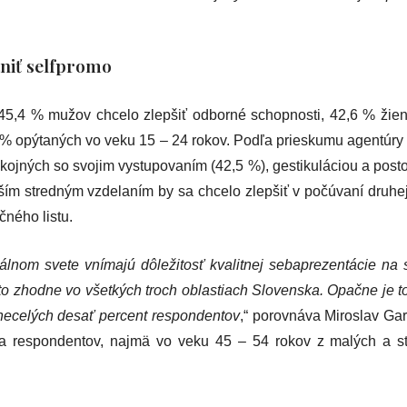
tniť selfpromo
45,4 % mužov chcelo zlepšiť odborné schopnosti, 42,6 % žien 
 % opýtaných vo veku 15 – 24 rokov. Podľa prieskumu agentúry Gr
ojných so svojim vystupovaním (42,5 %), gestikuláciou a posto
ím stredným vzdelaním by sa chcelo zlepšiť v počúvaní druhej
čného listu.
álnom svete vnímajú
dôležitosť kvalitnej sebaprezentácie na
 to zhodne vo všetkých troch oblastiach Slovenska. Opačne je t
 necelých desať percent respondentov
,“ porovnáva Miroslav Gar
tina respondentov, najmä vo veku 45 – 54 rokov z malých a s