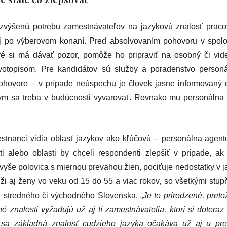
zvýšenú potrebu zamestnávateľov na jazykovú znalosť pracovn
aj po výberovom konaní. Pred absolvovaním pohovoru v spolo
oré si má dávať pozor, pomôže ho pripraviť na osobný či v
otopisom. Pre kandidátov sú služby a poradenstvo personál
pohovore – v prípade neúspechu je človek jasne informovaný
orým sa treba v budúcnosti vyvarovať. Rovnako mu personálna 
estnanci vidia oblasť jazykov ako kľúčovú – personálna agent
ti alebo oblasti by chceli respondenti zlepšiť v prípade, a
vyše polovica s miernou prevahou žien, pociťuje nedostatky v 
ži aj ženy vo veku od 15 do 55 a viac rokov, so všetkými stup
 stredného či východného Slovenska. „
Je to prirodzené, pret
 znalosti vyžadujú už aj tí zamestnávatelia, ktorí si doteraz 
ch sa základná znalosť cudzieho jazyka očakáva už aj u pr