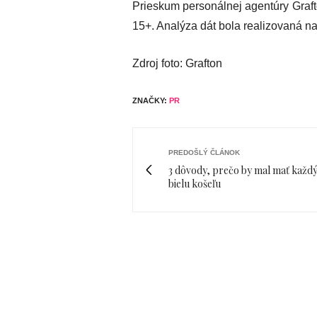
Prieskum personálnej agentúry Graf
15+. Analýza dát bola realizovaná n
Zdroj foto: Grafton
ZNAČKY:
PR
PREDOŠLÝ ČLÁNOK
3 dôvody, prečo by mal mať každ
bielu košeľu