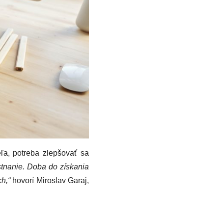
ľa, potreba zlepšovať sa
stnanie. Doba do získania
h,“
hovorí Miroslav Garaj,