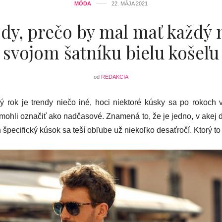
MÓDA
22. MÁJA 2021
dy, prečo by mal mať každý
svojom šatníku bielu košeľu
od
REDAKCIA
 rok je trendy niečo iné, hoci niektoré kúsky sa po rokoch 
 mohli označiť ako nadčasové. Znamená to, že je jedno, v akej d
 špecifický kúsok sa teší obľube už niekoľko desaťročí. Ktorý to