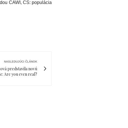
tódou CAWI, CS: populácia
NASLEDUJÚCI ČLÁNOK
ová predstavila novú
e: Are you even real?