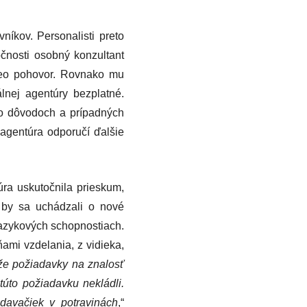
íkov. Personalisti preto
čnosti osobný konzultant
ideo pohovor. Rovnako mu
nej agentúry bezplatné.
 o dôvodoch a prípadných
agentúra odporučí ďalšie
úra uskutočnila prieskum,
k by sa uchádzali o nové
jazykových schopnostiach.
ňami vzdelania, z vidieka,
ože požiadavky na znalosť
túto požiadavku nekládli.
edavačiek v potravinách
,“