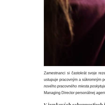
Zamestnanci si častokrát svoje rez
ustupuje pracovným a súkromným p
nového pracovného miesta poskytuje 
Managing Director personálnej agent
V jazykových schopnostiach j