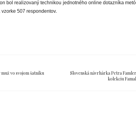
ton bol realizovaný technikou jednotného online dotazníka me
a vzorke 507 respondentov.
ý muž vo svojom šatníku
Slovenská návrhárka Petra Famler
kolekciu Famal