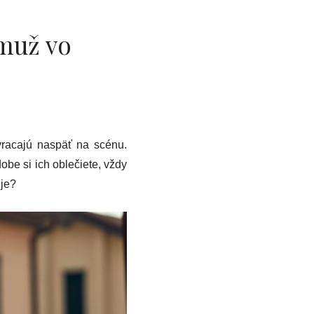
 muž vo
vracajú naspäť na scénu.
obe si ich oblečiete, vždy
 je?