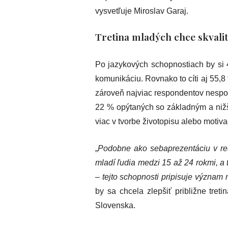
vysvetľuje Miroslav Garaj.
Tretina mladých chce skvali
Po jazykových schopnostiach by si 
komunikáciu. Rovnako to cíti aj 55,8
zároveň najviac respondentov nespok
22 % opýtaných so základným a nižš
viac v tvorbe životopisu alebo motiva
„
Podobne ako sebaprezentáciu v re
mladí ľudia medzi 15 až 24 rokmi, a
– tejto schopnosti pripisuje význam
by sa chcela zlepšiť približne tre
Slovenska.