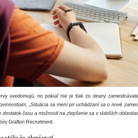
ervy uvedomujú, no pokiaľ nie je tlak zo strany zamestnávate
ovinnostiam.
„Situácia sa mení pri uchádzaní sa o nové zame
dostatok času a možností na zlepšenie sa v slabších oblastiac
úry Grafton Recruitment.
e stále čo zlepšovať