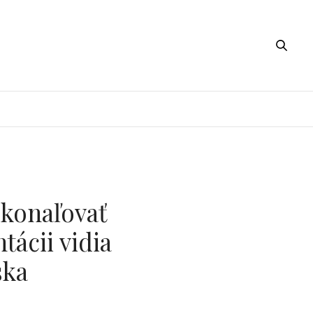
okonaľovať
tácii vidia
ska