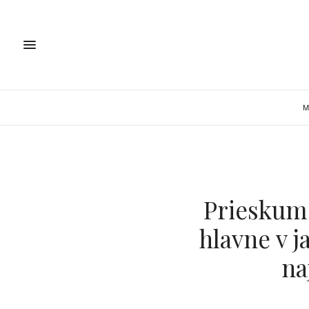
M
Prieskum 
hlavne v j
na