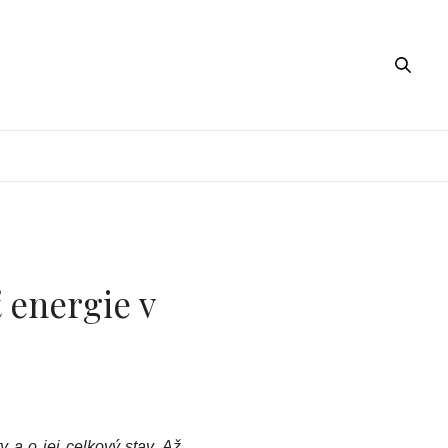
 energie v
y a o jej celkový stav. Až