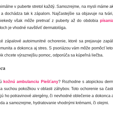
imálne v puberte stretol každý. Samozrejme, na mysli máme ak
a dochádza tak k zápalom. Najčastejšie sa objavuje na tvári, k
niekedy však môže pretrvať z puberty až do obdobia
písani
doch je vhodné navštíviť dermatológa.
cké zápalové autoimunitné ochorenie, ktoré sa prejavuje zapá
 imunita a dokonca aj stres. S psoriázou vám môže pomôcť leto
k chcete výraznejšiu pomoc, odporúča sa kúpeľná liečba.
cea
jú
kožnú ambulanciu Piešťany
? Rozhodne s atopickou derm
 suchou pokožkou v oblasti záhybov. Toto ochorenie sa častej
ú ho potravinové alergény, či nevhodné oblečenie a dokonca a
hoda a samozrejme, hydratovanie vhodnými krémami, či olejmi.