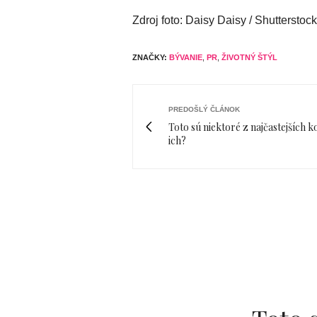
Zdroj foto: Daisy Daisy / Shutterstoc
ZNAČKY:
BÝVANIE
,
PR
,
ŽIVOTNÝ ŠTÝL
PREDOŠLÝ ČLÁNOK
Toto sú niektoré z najčastejších 
ich?