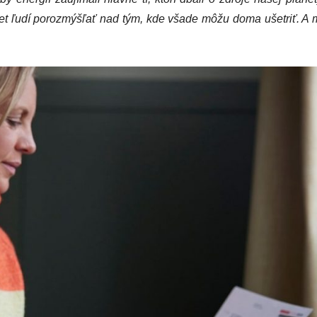
čet ľudí porozmýšľať nad tým, kde všade môžu doma ušetriť. A