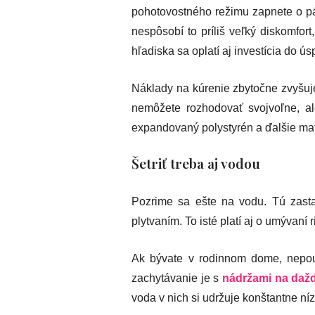
pohotovostného režimu zapnete o pár
nespôsobí to príliš veľký diskomfor
hľadiska sa oplatí aj investícia do ú
Náklady na kúrenie zbytočne zvyšuje
nemôžete rozhodovať svojvoľne, al
expandovaný polystyrén a ďalšie mate
Šetriť treba aj vodou
Pozrime sa ešte na vodu. Tú zastav
plytvaním. To isté platí aj o umývan
Ak bývate v rodinnom dome, nepouž
zachytávanie je s
nádržami na daž
voda v nich si udržuje konštantne níz