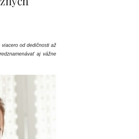
ožných
 viacero od dedičnosti až
 predznamenávať aj vážne