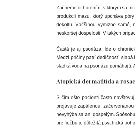
Začneme ochorením, s ktorým sa min
produkcii mazu, ktorý upcháva póry 
dekoltu. Väčšinou vymizne samé, 
neskoršej dospelosti. V takých prípa
Častá je aj psoriáza. Ide o chroni
Medzi príčiny patrí dedičnosť, slabá
sladká voda na psoriázu pomáhajú. A
Atopická dermatitída a rosa
S čím ešte pacienti často navštevu
prejavuje zapálenou, začervenanou a
nevyhýba sa ani dospelým. Spôsobuj
pre liečbu je dôležitá psychická po