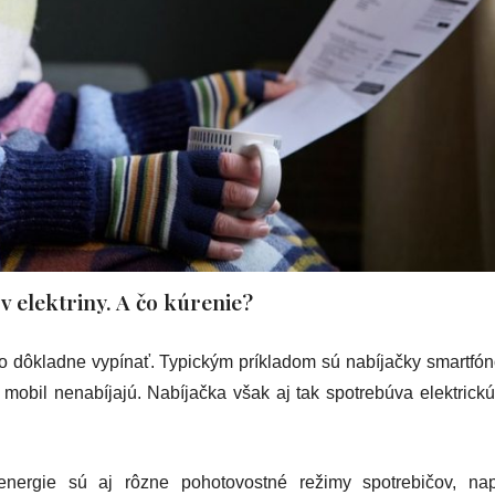
 elektriny. A čo kúrenie?
 dôkladne vypínať. Typickým príkladom sú nabíjačky smartfóno
mobil nenabíjajú. Nabíjačka však aj tak spotrebúva elektrickú
.
energie sú aj rôzne pohotovostné režimy spotrebičov, napr