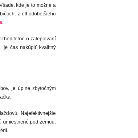
 Všade, kde je to možné a
ebičoch, z dlhodobejšieho
e
.
ochopiteľne o zateplovaní
 je čas nakúpiť kvalitný
ubov, je úplne zbytočným
vačka.
ažďovú. Najefektívnejšie
sú umiestnené pod zemou,
rií.