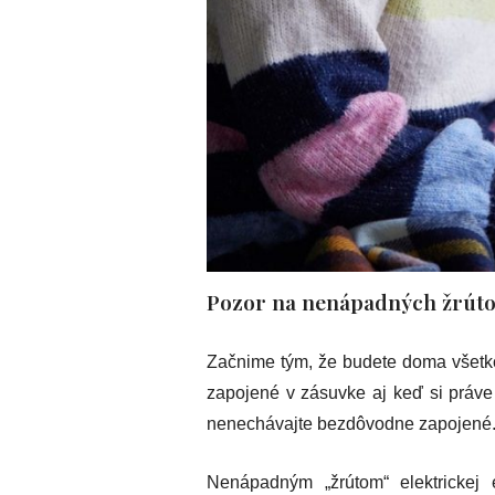
Pozor na nenápadných žrútov
Začnime tým, že budete doma všetko
zapojené v zásuvke aj keď si práve 
nenechávajte bezdôvodne zapojené
Nenápadným „žrútom“ elektrickej 