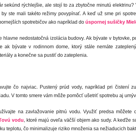
 sekúnd rýchlejšie, ale stojí to za zbytočne minutú elektrinu?
t, by ste mali takéto režimy povypínať. A keď už sme pri spotr
spornejších spotrebičov ako napríklad do
úspornej sušičky Miel
 hlavne nedostatočná izolácia budovy. Ak bývate v bytovke, p
e ak bývate v rodinnom dome, ktorý stále nemáte zateplený,
riály a konečne sa pustiť do zateplenia.
ujte čo najviac. Pustený prúd vody, napríklad pri čistení z
í riadu. V tomto smere vám môže pomôcť ušetriť spotrebu aj umý
ívajte na zavlažovanie pitnú vodu. Využiť predsa môžete d
ďovú vodu
, ktoré majú oveľa väčší objem ako sudy. A keďže 
ku teplotu, čo minimalizuje riziko množenia sa nežiaducich bakté