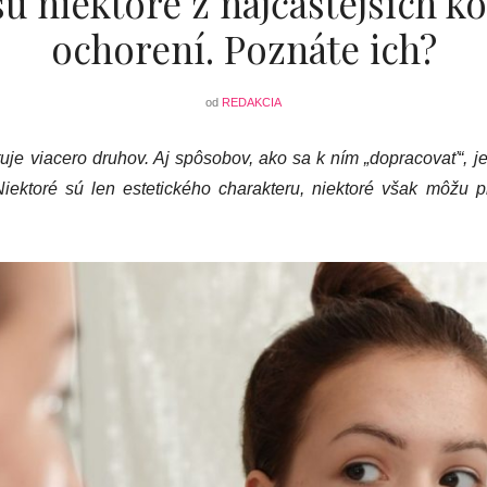
sú niektoré z najčastejších k
ochorení. Poznáte ich?
od
REDAKCIA
je viacero druhov. Aj spôsobov, ako sa k ním „dopracovať“, je
Niektoré sú len estetického charakteru, niektoré však môžu