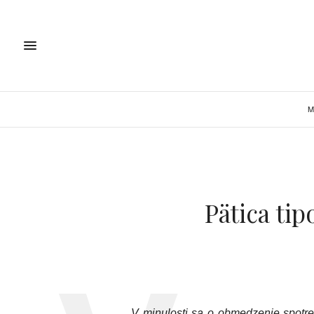
M
Pätica ti
V minulosti sa o obmedzenie spotreby