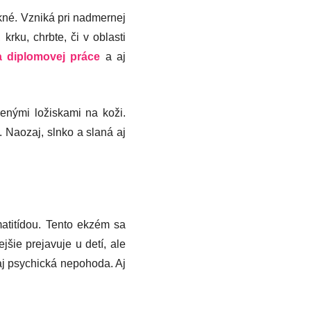
né. Vzniká pri nadmernej
rku, chrbte, či v oblasti
a diplomovej práce
a aj
lenými ložiskami na koži.
. Naozaj, slnko a slaná aj
atitídou. Tento ekzém sa
šie prejavuje u detí, ale
j psychická nepohoda. Aj