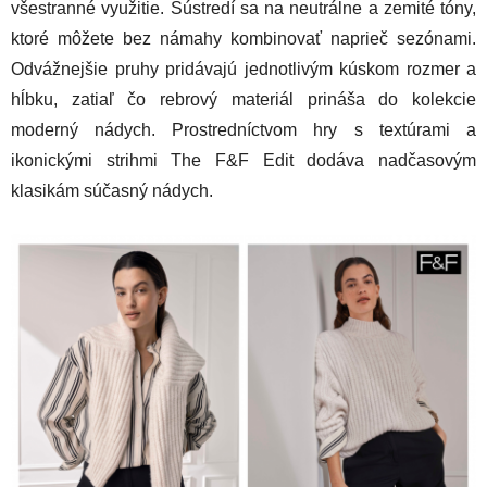
všestranné využitie. Sústredí sa na neutrálne a zemité tóny,
ktoré môžete bez námahy kombinovať naprieč sezónami.
Odvážnejšie pruhy pridávajú jednotlivým kúskom rozmer a
hĺbku, zatiaľ čo rebrový materiál prináša do kolekcie
moderný nádych. Prostredníctvom hry s textúrami a
ikonickými strihmi The F&F Edit dodáva nadčasovým
klasikám súčasný nádych.