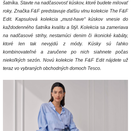
šatníka. Stavte na nadčasovosť kúskov, ktoré budete milovať
roky. Značka F&F predstavuje ďalšiu vlnu kolekcie The F&F
Edit. Kapsulová kolekcia „must-have“ kúskov vnesie do
každodenného šatníka kvalitu a štýl. Kolekcia sa zameriava
na nadčasové strihy, nestarnúci denim či ikonické kabáty,
ktoré len tak nevyjdú z módy. Kúsky sú ľahko
kombinovateľné a zaručene po nich siahnete počas
niekoľkých sezón. Novú kolekcie The F&F Edit nájdete už
teraz vo vybraných obchodných domoch Tesco.