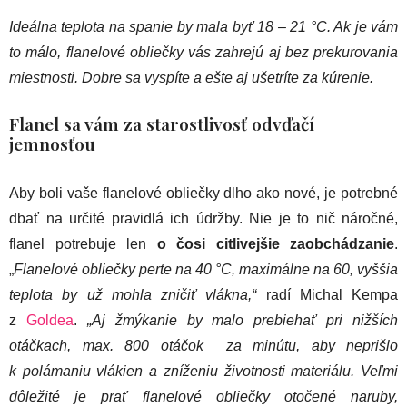
Ideálna teplota na spanie by mala byť 18 – 21 °C. Ak je vám
to málo, flanelové obliečky vás zahrejú aj bez prekurovania
miestnosti. Dobre sa vyspíte a ešte aj ušetríte za kúrenie.
Flanel sa vám za starostlivosť odvďačí
jemnosťou
Aby boli vaše flanelové obliečky dlho ako nové, je potrebné
dbať na určité pravidlá ich údržby. Nie je to nič náročné,
flanel potrebuje len
o čosi citlivejšie zaobchádzanie
.
„
Flanelové obliečky perte na 40 °C, maximálne na 60, vyššia
teplota by už mohla zničiť vlákna,“
radí Michal Kempa
z
Goldea
.
„Aj žmýkanie by malo prebiehať pri nižších
otáčkach, max. 800 otáčok za minútu, aby neprišlo
k polámaniu vlákien a zníženiu životnosti materiálu. Veľmi
dôležité je prať flanelové obliečky otočené naruby,