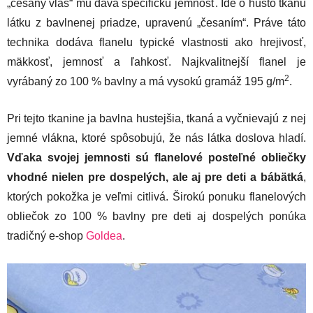
„česaný vlas“ mu dáva špecifickú jemnosť. Ide o husto tkanú
látku z bavlnenej priadze, upravenú „česaním“. Práve táto
technika dodáva flanelu typické vlastnosti ako hrejivosť,
mäkkosť, jemnosť a ľahkosť. Najkvalitnejší flanel je
2
vyrábaný zo 100 % bavlny a má vysokú gramáž 195 g/m
.
Pri tejto tkanine ja bavlna hustejšia, tkaná a vyčnievajú z nej
jemné vlákna, ktoré spôsobujú, že nás látka doslova hladí.
Vďaka svojej jemnosti sú flanelové posteľné obliečky
vhodné nielen pre dospelých, ale aj pre deti a bábätká
,
ktorých pokožka je veľmi citlivá. Širokú ponuku flanelových
obliečok zo 100 % bavlny pre deti aj dospelých ponúka
tradičný e-shop
Goldea
.