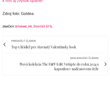
k nim aj zvyšok spálne!
Zdroj foto: Goldea
ZNAČKY:
BÝVANIE
,
PR
,
ŽIVOTNÝ ŠTÝL
PREDOŠLÝ ČLÁNOK
Top 5 líčidiel pre šťavnatý Valentínsky look
NASLEDUJÚCI ČLÁNOK
Nová kolekcia The F&F Edit: Vstúpte do roku 2024 s
kapsulou v nadčasovom štýle