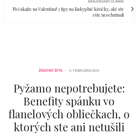
NASLEDUJÚCI ČLÁNOK
Nečakajte na Valentína! 3 tipy na láskyplné kávičky, aké ste
ešte neochutnali
ŽIVOTNÝ ŠTÝL
5. FEBRUÁRA 2024
Pyžamo nepotrebujete:
Benefity spánku vo
flanelových obliečkach, o
ktorých ste ani netušili