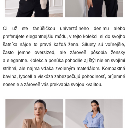
Či už ste fanúšičkou univerzálneho denimu alebo
preferujete elegantnejšiu módu, v tejto kolekcii si do svojho
šatníka nájde to pravé každá žena. Siluety sú voľnejšie,
často jemne oversized, ale zároveň pôsobia žensky
a elegantne. Kolekcia ponúka pohodlie aj štýl nielen svojimi
strihmi, ale najmä vďaka zvoleným materiálom. Kompaktná
bavlna, lyocell a viskóza zabezpečujú pohodlnosť, príjemné
nosenie a zároveň vás prekvapia svojou kvalitou.