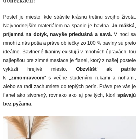
Posteľ je miesto, kde strávite krásnu tretinu svojho života.
Najvhodnejším materiálom na spanie je bavlna.
Je mäkká,
príjemná na dotyk, navyše priedušná a savá
. V noci sa
mnohí z nás potia a práve obliečky zo 100 % bavlny sú preto
ideálne. Bavlnené tkaniny existujú v mnohých úpravách, tou
najlepšou pre zimné mesiace je flanel, ktorý z našej postele
vykúzli hrejivé miesto.
Obzvlášť ak patríte
k „zimomravcom
“ s večne studenými rukami a nohami,
alebo sa radi zachumlete do teplých perín. Práve pre vás je
flanel ako stvorený, rovnako ako aj pre tých, ktorí
spávajú
bez pyžama
.