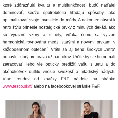
ktoré zdôrazňujú kvalitu a multifunkčnosť, budú naďalej
dominovať, keďže spotrebitelia hľadajú spôsoby, ako
optimalizovať svoje investície do módy. A nakoniec návrat k
retro štýlu prinesie nostalgické prvky z minulých dekád, ako
sú výrazné vzory a siluety, vďaka čomu sa vytvorí
harmonická rovnováha medzi starými a novými prvkami v
každodennom oblečení. Vrátil sa aj trend širokých „retro“
nohavíc, ktorý pretrváva už pár rokov. Určite by ste ho nemali
zatracovať, lebo vie opticky predlžiť vašu siluetu a do
akéhokoľvek outfitu vnesie sviežosť a mladistvý nádych.
Viac trendov od značky F&F nájdete na stránke
www.tesco.sk/ff/
alebo na facebookovej stránke F&F.