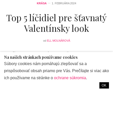
KRÁSA
1. FEBRUÁRA 2024
Top 5 líčidiel pre šťavnatý
Valentínsky look
od
ELL MOLNÁROVÁ
S blížiacim sa Valentínom je čas opäť vytiahnu’t z
Na našich stránkach používame cookies
kozmetických taštičiek výraznejší rúž a ponoriť sa do
Súbory cookies nám pomáhajú zlepšovať sa a
skúšania čerstvých trendov tohto roka. S fullface makeupom
prispôsobovať obsah priamo pre Vás. Prečítajte si viac ako
totiž už nezažiarite, tak ako s krásne glowy čistou pleťou v
ich používame na stránke o
ochrane súkromia
.
jemných tónoch s výrazným líčením pier či očí, ktoré
OK
tohtoročným trendom kraľujú. Toto je top 5 cenovo
dostupných líčidiel od
Barry M
a
Dr. Pawpaw
, vďaka ktorým
dosiahnete šťavnatý look vhodný nielen na Valentín.