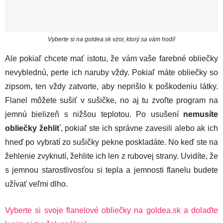
Vyberte si na goldea.sk vzor, ktorý sa vám hodí!
Ale pokiaľ chcete mať istotu, že vám vaše farebné obliečky
nevyblednú, perte ich naruby vždy. Pokiaľ máte obliečky so
zipsom, ten vždy zatvorte, aby neprišlo k poškodeniu látky.
Flanel môžete sušiť v sušičke, no aj tu zvoľte program na
jemnú bielizeň s nižšou teplotou. Po usušení
nemusíte
obliečky žehliť
, pokiaľ ste ich správne zavesili alebo ak ich
hneď po vybratí zo sušičky pekne poskladáte. No keď ste na
žehlenie zvyknutí, žehlite ich len z rubovej strany. Uvidíte, že
s jemnou starostlivosťou si tepla a jemnosti flanelu budete
užívať veľmi dlho.
Vyberte si svoje flanelové obliečky na goldea.sk a dolaďte