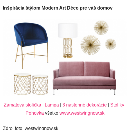
Inšpirácia štýlom Modern Art Déco pre váš domov
Zamatová stolička
|
Lampa
|
3 nástenné dekorácie
|
Stolíky
|
Pohovka
všetko
www.westwingnow.sk
Zdroj foto: westwingnow.sk