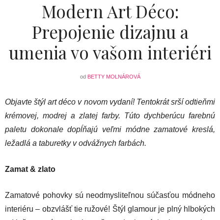
Modern Art Déco:
Prepojenie dizajnu a
umenia vo vašom interiéri
od
BETTY MOLNÁROVÁ
Objavte štýl art déco v novom vydaní! Tentokrát srší odtieňmi
krémovej, modrej a zlatej farby. Túto dychberúcu farebnú
paletu dokonale dopĺňajú veľmi módne zamatové kreslá,
ležadlá a taburetky v odvážnych farbách.
Zamat & zlato
Zamatové pohovky sú neodmysliteľnou súčasťou módneho
interiéru – obzvlášť tie ružové! Štýl glamour je plný hlbokých