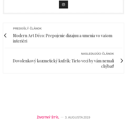
PREDOŠLÝ ČLÁNOK
Modern Art Déco: Prepojenie dizajnu a umenia vo vašom
interiéri
NASLEDUJÚCI ČLÁNOK
Dovolenkový kozmetický kufrík: Tieto veci by vám nemali
chýbať!
ŽIVOTNÝ ŠTÝL
3. AUGUSTA 2019