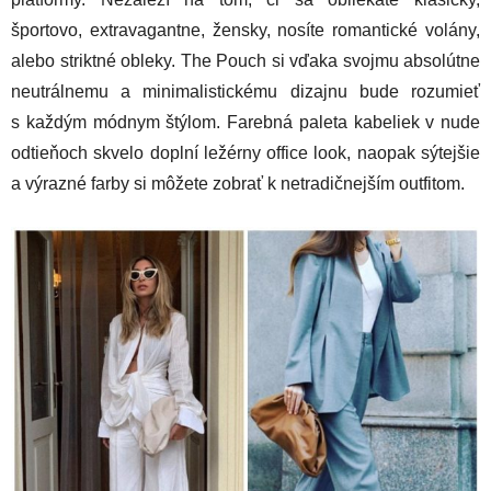
športovo, extravagantne, žensky, nosíte romantické volány,
alebo striktné obleky. The Pouch si vďaka svojmu absolútne
neutrálnemu a minimalistickému dizajnu bude rozumieť
s každým módnym štýlom. Farebná paleta kabeliek v nude
odtieňoch skvelo doplní ležérny office look, naopak sýtejšie
a výrazné farby si môžete zobrať k netradičnejším outfitom.