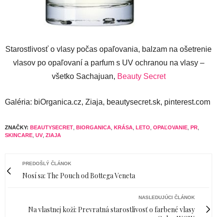
Starostlivosť o vlasy počas opaľovania, balzam na ošetrenie
vlasov po opaľovaní a parfum s UV ochranou na vlasy –
všetko Sachajuan,
Beauty Secret
Galéria: biOrganica.cz, Ziaja, beautysecret.sk, pinterest.com
ZNAČKY:
BEAUTYSECRET
,
BIORGANICA
,
KRÁSA
,
LETO
,
OPAĽOVANIE
,
PR
,
SKINCARE
,
UV
,
ZIAJA
PREDOŠLÝ ČLÁNOK
Nosí sa: The Pouch od Bottega Veneta
NASLEDUJÚCI ČLÁNOK
Na vlastnej koži: Prevratná starostlivosť o farbené vlasy