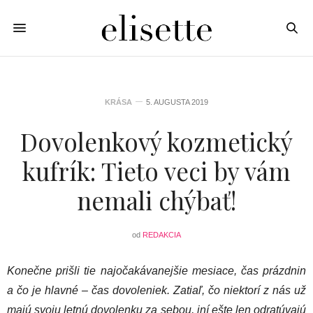
KRÁSA
5. AUGUSTA 2019
Dovolenkový kozmetický
kufrík: Tieto veci by vám
nemali chýbať!
od
REDAKCIA
Konečne prišli tie najočakávanejšie mesiace, čas prázdnin
a čo je hlavné – čas dovoleniek. Zatiaľ, čo niektorí z nás už
majú svoju letnú dovolenku za sebou, iní ešte len odratúvajú