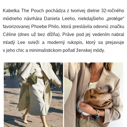
Kabelka The Pouch pochádza z tvorivej dielne 32-ročného
módneho návrhára Daniela Leeho, niekdajšieho „protége“
favorizovanej Phoebe Philo, ktorá preslávila odevnú značku
Céline (dnes už bez dĺžňa). Práve pod jej vedením nabral
mladý Lee svieži a moderný rukopis, ktorý sa prejavuje
v jeho chic a minimalistickom poňatí ženskej módy.