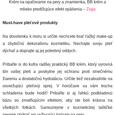
Krém na opaľovanie na pery a znamienka, BB krém a
mlieko predlžujúce efekt opálienia –
Ziaja
Must-have pleťové produkty
Na dovolenku k moru si určite nechcete brať ťažký make-up
a zbytočnú dekoratívnu kozmetiku. Nechajte svoju pleť
dýchať a doprajte aj jej potrebný oddych.
Pribaľte si do kufra radšej praktický BB krém, ktorý vyrovná
tón vašej pleti a poskytne jej ochranu proti slnečnému
žiareniu a dostatočnú hydratáciu. Určite tiež nezabudnite na
osviežujúci pleťový sprej. V horúčave sa vám trocha
schladenia bude hodiť! Pribaľte si aj ľahkú podkladovú
bázu so zmatňujúcim efektom, aby ste boli krásna na
všetkých fotkách. Samozrejme v kozmetickej taštičke
nesmie chýbať ani vyživujúci balzam na pery.