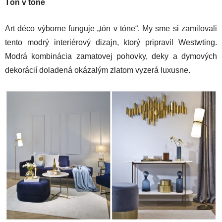
Tón v tóne
Art déco výborne funguje „tón v tóne“. My sme si zamilovali
tento modrý interiérový dizajn, ktorý pripravil Westwting.
Modrá kombinácia zamatovej pohovky, deky a dymových
dekorácií doladená okázalým zlatom vyzerá luxusne.