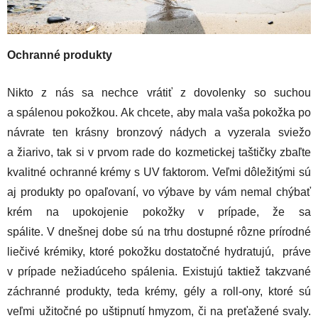
Ochranné produkty
Nikto z nás sa nechce vrátiť z dovolenky so suchou
a spálenou pokožkou. Ak chcete, aby mala vaša pokožka po
návrate ten krásny bronzový nádych a vyzerala sviežo
a žiarivo, tak si v prvom rade do kozmetickej taštičky zbaľte
kvalitné ochranné krémy s UV faktorom. Veľmi dôležitými sú
aj produkty po opaľovaní, vo výbave by vám nemal chýbať
krém na upokojenie pokožky v prípade, že sa
spálite. V dnešnej dobe sú na trhu dostupné rôzne prírodné
liečivé krémiky, ktoré pokožku dostatočné hydratujú, práve
v prípade nežiadúceho spálenia. Existujú taktiež takzvané
záchranné produkty, teda krémy, gély a roll-ony, ktoré sú
veľmi užitočné po uštipnutí hmyzom, či na preťažené svaly.