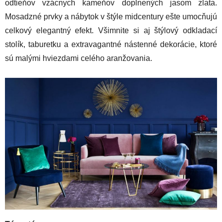
odtieňov vzácnych kameňov doplnených jasom zlata.
Mosadzné prvky a nábytok v štýle midcentury ešte umocňujú
celkový elegantný efekt. Všimnite si aj štýlový odkladací
stolík, taburetku a extravagantné nástenné dekorácie, ktoré
sú malými hviezdami celého aranžovania.