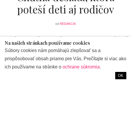
poteší deti aj rodičov
od
REDAKCIA
Poznáte to, je čas na raňajky alebo desiatu a vám už
Na našich stránkach používame cookies
dochádzajú nápady, čo by ste vašim deťom
Súbory cookies nám pomáhajú zlepšovať sa a
pripravili. Vyskúšajte jogurt Pán Bůůů od Hollandie. Jeho
prispôsobovať obsah priamo pre Vás. Prečítajte si viac ako
rôzne varianty si drobci určite obľúbia.
ich používame na stránke o
ochrane súkromia
.
OK
Detský jogurt urobí radosť každému dieťaťu ale i jeho
rodičom. Znamená menej starostí pre rodičov a viac radosti
pre deti, pričom ho môžete využiť aj ako skvelú náhradu
sladkostí. Nájdete v ňom starostlivo zvolené ingrediencie.
Mlieko od kravičiek z fariem pri Slavkovskom lese, ktoré sa
spracuváva v mliekárni Krásneho Údolia. Jeho prednosťou
je to, že je vhodný aj pre nejmenších s intoleranciou laktózy.