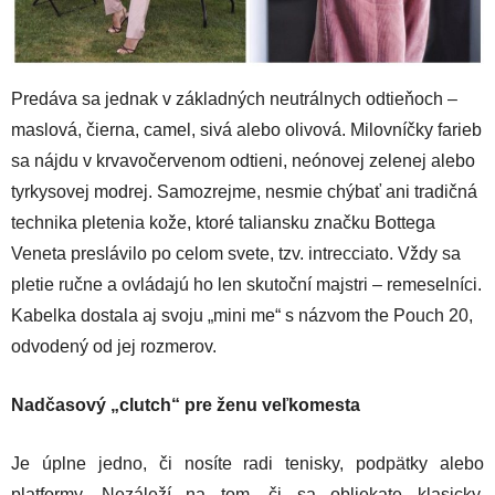
Predáva sa jednak v základných neutrálnych odtieňoch –
maslová, čierna, camel, sivá alebo olivová. Milovníčky farieb
sa nájdu v krvavočervenom odtieni, neónovej zelenej alebo
tyrkysovej modrej. Samozrejme, nesmie chýbať ani tradičná
technika pletenia kože, ktoré taliansku značku Bottega
Veneta preslávilo po celom svete, tzv. intrecciato. Vždy sa
pletie ručne a ovládajú ho len skutoční majstri – remeselníci.
Kabelka dostala aj svoju „mini me“ s názvom the Pouch 20,
odvodený od jej rozmerov.
Nadčasový „clutch“ pre ženu veľkomesta
Je úplne jedno, či nosíte radi tenisky, podpätky alebo
platformy. Nezáleží na tom, či sa obliekate klasicky,