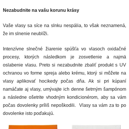
Nezabudnite na vašu korunu krásy
Vaše vlasy sa síce na slnku nespália, to však neznamená,
že im slnenie neublíži.
Intenzívne slnečné žiarenie spúšťa vo vlasoch oxidačné
procesy, ktorých následkom je zosvetlenie a najmä
oslabenie vlasu. Preto si nezabudnite zbaliť produkt s UV
ochranou vo forme spreja alebo krému, ktorý si môžete na
vlasy aplikovať hocikedy počas dňa. Ak si pri kúpaní
namáčate aj vlasy, umývajte ich denne šetrným šampónom
a následne ošetrite vhodným kondicionérom, aby sa vám
počas dovolenky príliš nepoškodili. Vlasy sa vám za to po
dovolenke isto poďakujú.