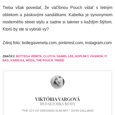
Treba však povedať, že väčšinou Pouch vídať s letným
oblekom a páskovými sandálkami. Kabelka je synonymom
moderného street stylu a sadne si takmer s každým štýlom.
Ktorú by ste si vybrali vy?
Zdroj foto: bottegaveneta.com, pinterest.com, instagram.com
ZNAČKY:
BOTTEGA VENETA
,
CLUTCH
,
DANIEL LEE
,
DOPLNKY
,
FASHION
,
IT
BAG
,
KABELKA
,
MÓDA
,
THE POUCH
,
TREND
VIKTÓRIA VARGOVÁ
REDAKTORKA MÓDY
"THE JOY OF DRESSING IS AN ART." JOHN GALLIANO