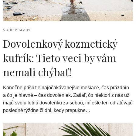
5. AUGUSTA 2019
Dovolenkový kozmetický
kufrík: Tieto veci by vám
nemali chýbať!
Konečne prišli tie najočakávanejšie mesiace, čas prázdnin
a čo je hlavné – čas dovoleniek. Zatiaľ, čo niektorí z nás už
majú svoju letnú dovolenku za sebou, iní ešte len odratúvajú
posledné týždne či dni, kedy prepukne…