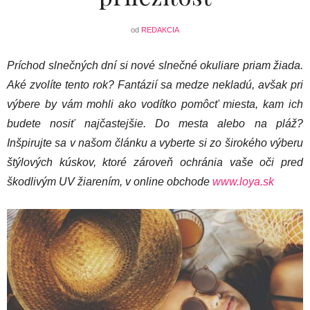
od
REDAKCIA
Príchod slnečných dní si nové slnečné okuliare priam žiada.
Aké zvolíte tento rok? Fantázií sa medze nekladú, avšak pri
výbere by vám mohli ako vodítko pomôcť miesta, kam ich
budete nosiť najčastejšie. Do mesta alebo na pláž?
Inšpirujte sa v našom článku a vyberte si zo širokého výberu
štýlových kúskov, ktoré zároveň ochránia vaše oči pred
škodlivým UV žiarením, v online obchode
www.loya.sk