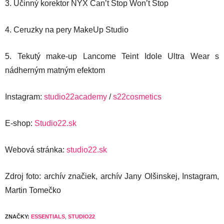
3. Účinný korektor NYX Can’t Stop Won’t Stop
4. Ceruzky na pery MakeUp Studio
5. Tekutý make-up Lancome Teint Idole Ultra Wear s
nádherným matným efektom
Instagram:
studio22academy
/
s22cosmetics
E-shop:
Studio22.sk
Webová stránka:
studio22.sk
Zdroj foto: archív značiek, archív Jany Olšinskej, Instagram,
Martin Tomečko
ZNAČKY:
ESSENTIALS
,
STUDIO22