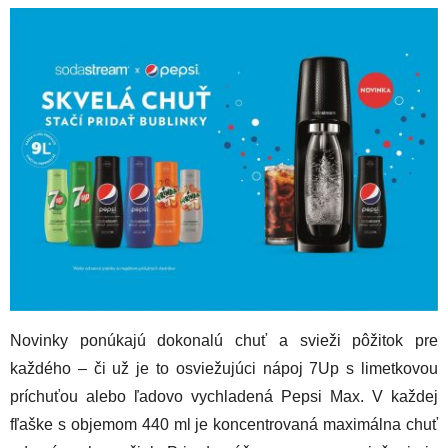
Novinky ponúkajú dokonalú chuť a svieži pôžitok pre
každého – či už je to osviežujúci nápoj 7Up s limetkovou
príchuťou alebo ľadovo vychladená Pepsi Max. V každej
fľaške s objemom 440 ml je koncentrovaná maximálna chuť