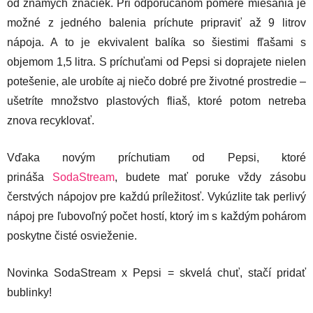
od známych značiek. Pri odporúčanom pomere miešania je
možné z jedného balenia príchute pripraviť až 9 litrov
nápoja. A to je ekvivalent balíka so šiestimi fľašami s
objemom 1,5 litra. S príchuťami od Pepsi si doprajete nielen
potešenie, ale urobíte aj niečo dobré pre životné prostredie –
ušetríte množstvo plastových fliaš, ktoré potom netreba
znova recyklovať.
Vďaka novým príchutiam od Pepsi, ktoré
prináša
SodaStream
, budete mať poruke vždy zásobu
čerstvých nápojov pre každú príležitosť. Vykúzlite tak perlivý
nápoj pre ľubovoľný počet hostí, ktorý im s každým pohárom
poskytne čisté osvieženie.
Novinka SodaStream x Pepsi = skvelá chuť, stačí pridať
bublinky!