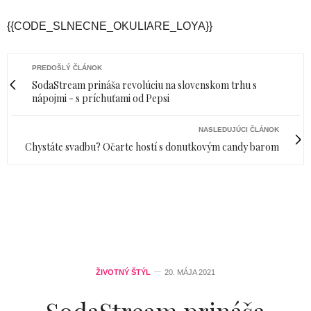
{{CODE_SLNECNE_OKULIARE_LOYA}}
PREDOŠLÝ ČLÁNOK
SodaStream prináša revolúciu na slovenskom trhu s
nápojmi - s príchuťami od Pepsi
NASLEDUJÚCI ČLÁNOK
Chystáte svadbu? Očarte hostí s donutkovým candy barom
ŽIVOTNÝ ŠTÝL
20. MÁJA 2021