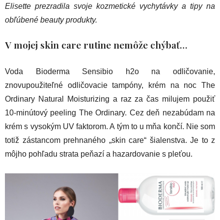
Elisette prezradila svoje kozmetické vychytávky a tipy na
obľúbené beauty produkty.
V mojej skin care rutine nemôže chýbať…
Voda Bioderma Sensibio h2o na odličovanie,
znovupoužiteľné odličovacie tampóny, krém na noc The
Ordinary Natural Moisturizing a raz za čas milujem použiť
10-minútový peeling The Ordinary. Cez deň nezabúdam na
krém s vysokým UV faktorom. A tým to u mňa končí. Nie som
totiž zástancom prehnaného „skin care“ šialenstva. Je to z
môjho pohľadu strata peňazí a hazardovanie s pleťou.