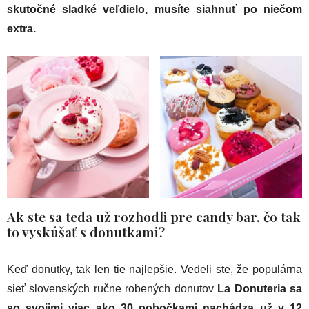
skutočné sladké veľdielo, musíte siahnuť po niečom
extra.
Ak ste sa teda už rozhodli pre candy bar, čo tak
to vyskúšať s donutkami?
Keď donutky, tak len tie najlepšie. Vedeli ste, že populárna
sieť slovenských ručne robených donutov
La Donuteria sa
so svojimi viac ako 30 pobočkami nachádza už v 12