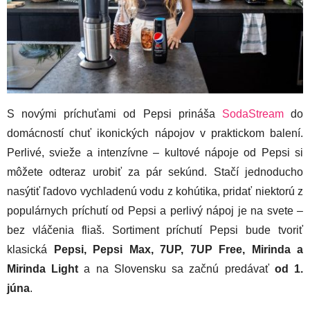
S novými príchuťami od Pepsi prináša
SodaStream
do
domácností chuť ikonických nápojov v praktickom balení.
Perlivé, svieže a intenzívne – kultové nápoje od Pepsi si
môžete odteraz urobiť za pár sekúnd. Stačí jednoducho
nasýtiť ľadovo vychladenú vodu z kohútika, pridať niektorú z
populárnych príchutí od Pepsi a perlivý nápoj je na svete –
bez vláčenia fliaš. Sortiment príchutí Pepsi bude tvoriť
klasická
Pepsi, Pepsi Max, 7UP, 7UP Free, Mirinda a
Mirinda Light
a na Slovensku sa začnú predávať
od 1.
júna
.