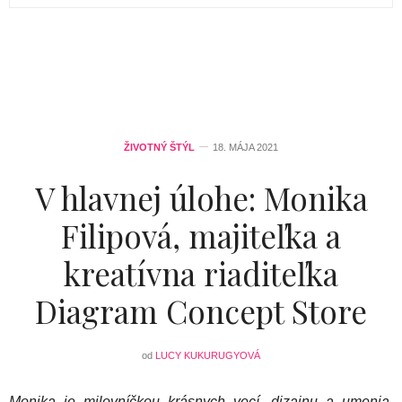
ŽIVOTNÝ ŠTÝL
18. MÁJA 2021
V hlavnej úlohe: Monika
Filipová, majiteľka a
kreatívna riaditeľka
Diagram Concept Store
od
LUCY KUKURUGYOVÁ
Monika je milovníčkou krásnych vecí, dizajnu a umenia,