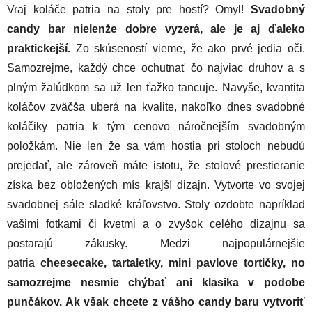
Vraj koláče patria na stoly pre hostí? Omyl!
Svadobný
candy bar nielenže dobre vyzerá, ale je aj ďaleko
praktickejší.
Zo skúseností vieme, že ako prvé jedia oči.
Samozrejme, každý chce ochutnať čo najviac druhov a s
plným žalúdkom sa už len ťažko tancuje. Navyše, kvantita
koláčov zväčša uberá na kvalite, nakoľko dnes svadobné
koláčiky patria k tým cenovo náročnejším svadobným
položkám. Nie len že sa vám hostia pri stoloch nebudú
prejedať, ale zároveň máte istotu, že stolové prestieranie
získa bez obložených mís krajší dizajn. Vytvorte vo svojej
svadobnej sále sladké kráľovstvo. Stoly ozdobte napríklad
vašimi fotkami či kvetmi a o zvyšok celého dizajnu sa
postarajú zákusky. Medzi najpopulárnejšie
patria
cheesecake, tartaletky, mini pavlove tortičky, no
samozrejme nesmie chýbať ani klasika v podobe
punčákov. Ak však chcete z vášho candy baru vytvoriť