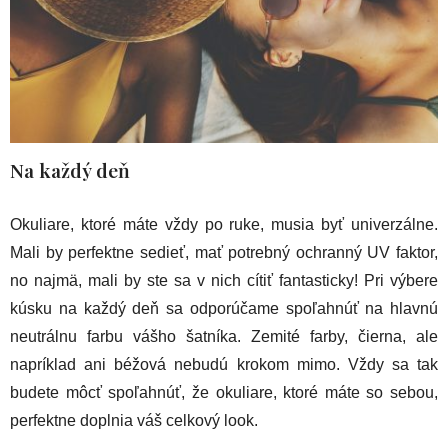
Na každý deň
Okuliare, ktoré máte vždy po ruke, musia byť univerzálne.
Mali by perfektne sedieť, mať potrebný ochranný UV faktor,
no najmä, mali by ste sa v nich cítiť fantasticky! Pri výbere
kúsku na každý deň sa odporúčame spoľahnúť na hlavnú
neutrálnu farbu vášho šatníka. Zemité farby, čierna, ale
napríklad ani béžová nebudú krokom mimo. Vždy sa tak
budete môcť spoľahnúť, že okuliare, ktoré máte so sebou,
perfektne doplnia váš celkový look.