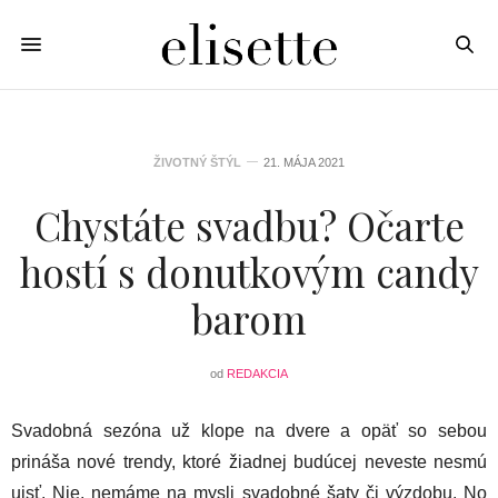
ŽIVOTNÝ ŠTÝL
21. MÁJA 2021
Chystáte svadbu? Očarte
hostí s donutkovým candy
barom
od
REDAKCIA
Svadobná sezóna už klope na dvere a opäť so sebou
prináša nové trendy, ktoré žiadnej budúcej neveste nesmú
ujsť. Nie, nemáme na mysli svadobné šaty či výzdobu. No