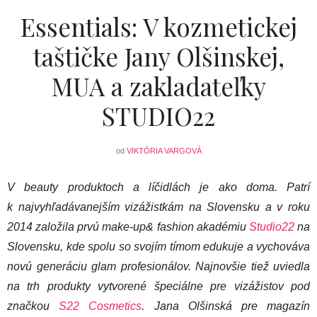
Essentials: V kozmetickej
taštičke Jany Olšinskej,
MUA a zakladateľky
STUDIO22
od
VIKTÓRIA VARGOVÁ
V beauty produktoch a líčidlách je ako doma. Patrí
k najvyhľadávanejším vizážistkám na Slovensku a v roku
2014 založila prvú make-up& fashion akadémiu
Studio22
na
Slovensku, kde spolu so svojím tímom edukuje a vychováva
novú generáciu glam profesionálov. Najnovšie tiež uviedla
na trh produkty vytvorené špeciálne pre vizážistov pod
značkou
S22 Cosmetics
. Jana Olšinská pre magazín