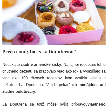
Prečo candy bar s La Donuteriou?
Nečakajte
žiadne americké šišky
. Na tajnej receptúre tohto
chutného dezertu sa pracovalo viac ako rok a vyskúšalo sa
viac ako 100 rôznych receptov, kým vznikla kvalita s
pečaťou La Donuteria. V ich pekárňach
nenájdete ani
žiadne polotovary
.
La Donuteria sa totiž môže pýšiť prípravou
vlastného