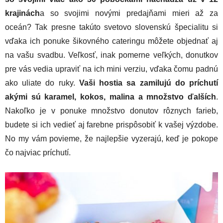
krajinách
a so svojimi novými predajňami mieri až za
oceán? Tak presne takúto svetovo slovenskú špecialitu si
vďaka ich ponuke šikovného cateringu môžete objednať aj
na vašu svadbu. Veľkosť, inak pomerne veľkých, donutkov
pre vás vedia upraviť na ich mini verziu, vďaka čomu padnú
ako uliate do ruky.
Vaši hostia sa zamilujú do príchutí
akými sú karamel, kokos, malina a množstvo ďalších
.
Nakoľko je v ponuke množstvo donutov rôznych farieb,
budete si ich vedieť aj farebne prispôsobiť k vašej výzdobe.
No my vám povieme, že najlepšie vyzerajú, keď je pokope
čo najviac príchutí.