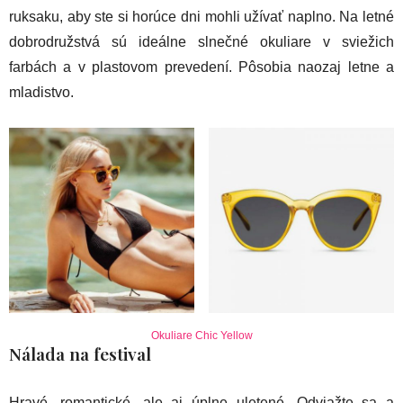
ruksaku, aby ste si horúce dni mohli užívať naplno. Na letné
dobrodružstvá sú ideálne slnečné okuliare v sviežich
farbách a v plastovom prevedení. Pôsobia naozaj letne a
mladistvo.
Okuliare Chic Yellow
Nálada na festival
Hravé, romantické, ale aj úplne uletené. Odviažte sa a