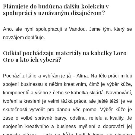
Plánujete do budúcna ďalšiu kolekciu v
spolupráci s uznávaným dizajnérom?
Ano, ale nyní spolupracuji s Vandou. Jsme tým, který se
navzájem doplňuje.
Odkiaľ pochádzaju materiály na kabelky Loro
Oro a kto ich vyberá?
Pochází z Itálie a vybírám je já – Alina. Na této práci miluji
spojení businessu s něčím kreativním, čímž je výběr kůže,
komponentů a všeho z čeho se kabelka skládá. Navrhování,
tvoření a kreslení je velmi těžká práce, ale ještě těžší je ve
skutečnosti vytvořit pro danou věc promo. Výběr kůže je
zase o volbě správné barvy, odstínu, reliéfu a kvality. Je
spojením kreativního a business myšlení a doprovází jej
spousta otázek – zda se kůže hodí k tomu, co chceme