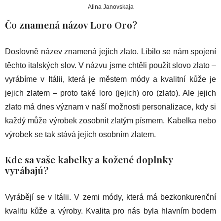
Alina Janovskaja
Čo znamená názov Loro Oro?
Doslovně název znamená jejich zlato. Líbilo se nám spojení
těchto italských slov. V názvu jsme chtěli použít slovo zlato –
vyrábíme v Itálii, která je městem módy a kvalitní kůže je
jejich zlatem – proto také loro (jejich) oro (zlato). Ale jejich
zlato má dnes význam v naší možnosti personalizace, kdy si
každý může výrobek zosobnit zlatým písmem. Kabelka nebo
výrobek se tak stává jejich osobním zlatem.
Kde sa vaše kabelky a kožené doplnky
vyrábajú?
Vyrábějí se v Itálii. V zemi módy, která má bezkonkurenční
kvalitu kůže a výroby. Kvalita pro nás byla hlavním bodem