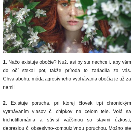
1.
Načo existuje obočie? Nuž, asi by ste nechceli, aby vám
do očí stekal pot, takže príroda to zariadila za vás.
Chvalabohu, móda agresívneho vytrhávania obočia je už za
nami!
2.
Existuje porucha, pri ktorej človek trpí chronickým
vytrhávaním vlasov či chĺpkov na celom tele. Volá sa
trichotillománia a súvisí väčšinou so stavmi úzkosti,
depresiou či obsesívno-kompulzívnou poruchou. Možno ste