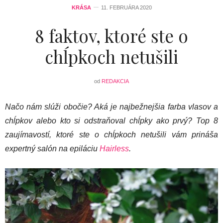
KRÁSA
11. FEBRUÁRA 2020
8 faktov, ktoré ste o
chĺpkoch netušili
od
REDAKCIA
Načo nám slúži obočie? Aká je najbežnejšia farba vlasov a
chĺpkov alebo kto si odstraňoval chĺpky ako prvý? Top 8
zaujímavostí, ktoré ste o chĺpkoch netušili vám prináša
expertný salón na epiláciu
Hairless
.