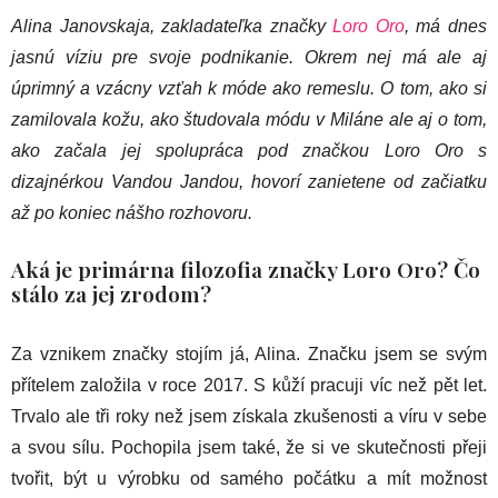
Alina Janovskaja, zakladateľka značky
Loro Oro
, má dnes
jasnú víziu pre svoje podnikanie. Okrem nej má ale aj
úprimný a vzácny vzťah k móde ako remeslu. O tom, ako si
zamilovala kožu, ako študovala módu v Miláne ale aj o tom,
ako začala jej spolupráca pod značkou Loro Oro s
dizajnérkou Vandou Jandou, hovorí zanietene od začiatku
až po koniec nášho rozhovoru.
Aká je primárna filozofia značky Loro Oro? Čo
stálo za jej zrodom?
Za vznikem značky stojím já, Alina. Značku jsem se svým
přítelem založila v roce 2017. S kůží pracuji víc než pět let.
Trvalo ale tři roky než jsem získala zkušenosti a víru v sebe
a svou sílu. Pochopila jsem také, že si ve skutečnosti přeji
tvořit, být u výrobku od samého počátku a mít možnost