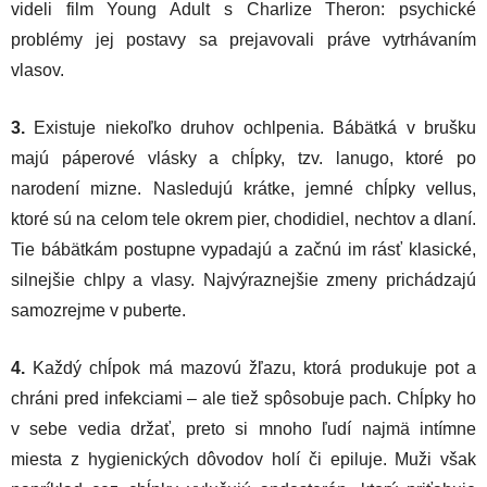
videli film Young Adult s Charlize Theron: psychické
problémy jej postavy sa prejavovali práve vytrhávaním
vlasov.
3.
Existuje niekoľko druhov ochlpenia. Bábätká v brušku
majú páperové vlásky a chĺpky, tzv. lanugo, ktoré po
narodení mizne. Nasledujú krátke, jemné chĺpky vellus,
ktoré sú na celom tele okrem pier, chodidiel, nechtov a dlaní.
Tie bábätkám postupne vypadajú a začnú im rásť klasické,
silnejšie chlpy a vlasy. Najvýraznejšie zmeny prichádzajú
samozrejme v puberte.
4.
Každý chĺpok má mazovú žľazu, ktorá produkuje pot a
chráni pred infekciami – ale tiež spôsobuje pach. Chĺpky ho
v sebe vedia držať, preto si mnoho ľudí najmä intímne
miesta z hygienických dôvodov holí či epiluje. Muži však