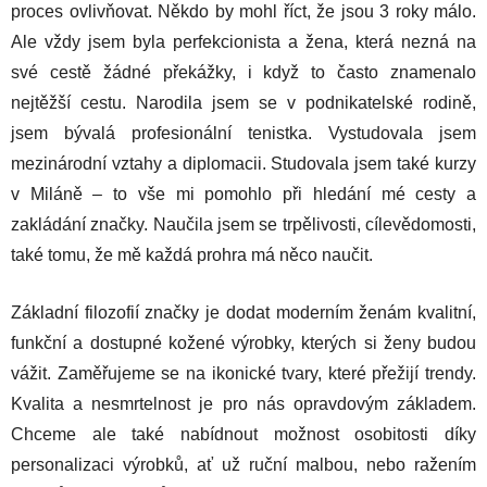
proces ovlivňovat. Někdo by mohl říct, že jsou 3 roky málo.
Ale vždy jsem byla perfekcionista a žena, která nezná na
své cestě žádné překážky, i když to často znamenalo
nejtěžší cestu. Narodila jsem se v podnikatelské rodině,
jsem bývalá profesionální tenistka. Vystudovala jsem
mezinárodní vztahy a diplomacii. Studovala jsem také kurzy
v Miláně – to vše mi pomohlo při hledání mé cesty a
zakládání značky. Naučila jsem se trpělivosti, cílevědomosti,
také tomu, že mě každá prohra má něco naučit.
Základní filozofií značky je dodat moderním ženám kvalitní,
funkční a dostupné kožené výrobky, kterých si ženy budou
vážit. Zaměřujeme se na ikonické tvary, které přežijí trendy.
Kvalita a nesmrtelnost je pro nás opravdovým základem.
Chceme ale také nabídnout možnost osobitosti díky
personalizaci výrobků, ať už ruční malbou, nebo ražením