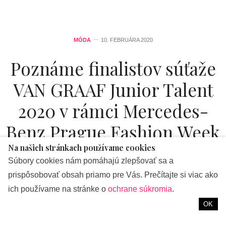
MÓDA
10. FEBRUÁRA 2020
Poznáme finalistov súťaže
VAN GRAAF Junior Talent
2020 v rámci Mercedes-
Benz Prague Fashion Week
Na našich stránkach používame cookies
od
VIKTÓRIA VARGOVÁ
Súbory cookies nám pomáhajú zlepšovať sa a
prispôsobovať obsah priamo pre Vás. Prečítajte si viac ako
Odborná porota talentovej súťaže VAN GRAAF Junior
ich používame na stránke o
ochrane súkromia
.
Talent 2020 organizovaná v rámci pražského týždňa módy
OK
MBPFW oznámila mená štyroch finalistov. Najlepších
uchádzačov vybrala porota na základe predložených