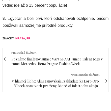
vedie: ide až o 13 percent populácie!
8.
Egypťania boli prví, ktorí odstraňovali ochlpenie, pričom
používali samozrejme prírodné produkty.
ZNAČKY:
KRÁSA
,
PR
PREDOŠLÝ ČLÁNOK
Poznáme finalistov súťaže VAN GRAAF Junior Talent 2020 v
rámci Mercedes-Benz Prague Fashion Week
NASLEDUJÚCI ČLÁNOK
V hlavnej úlohe: Alina Janovskaja, zakladateľka Loro Oro.
"Chcela som tvoriť pre ženy, ktoré sú tak trochu ako ja."