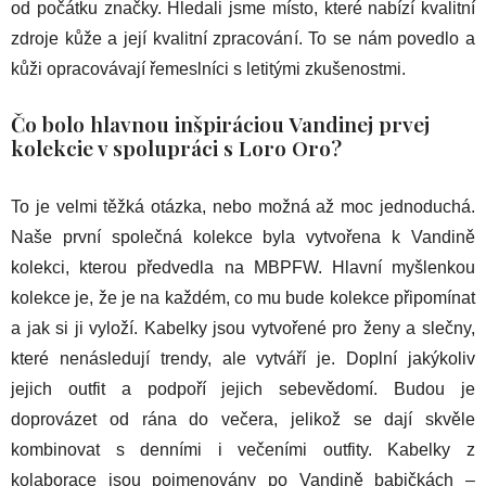
od počátku značky. Hledali jsme místo, které nabízí kvalitní
zdroje kůže a její kvalitní zpracování. To se nám povedlo a
kůži opracovávají řemeslníci s letitými zkušenostmi.
Čo bolo hlavnou inšpiráciou Vandinej prvej
kolekcie v spolupráci s Loro Oro?
To je velmi těžká otázka, nebo možná až moc jednoduchá.
Naše první společná kolekce byla vytvořena k Vandině
kolekci, kterou předvedla na MBPFW. Hlavní myšlenkou
kolekce je, že je na každém, co mu bude kolekce připomínat
a jak si ji vyloží. Kabelky jsou vytvořené pro ženy a slečny,
které nenásledují trendy, ale vytváří je. Doplní jakýkoliv
jejich outfit a podpoří jejich sebevědomí. Budou je
doprovázet od rána do večera, jelikož se dají skvěle
kombinovat s denními i večeními outfity. Kabelky z
kolaborace jsou pojmenovány po Vandině babičkách –