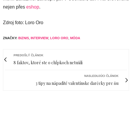
nejen přes
eshop
.
Zdroj foto: Loro Oro
ZNAČKY:
BIZNIS
,
INTERVIEW
,
LORO ORO
,
MÓDA
PREDOŠLÝ ČLÁNOK
8 faktov, ktoré ste o chĺpkoch netušili
NASLEDUJÚCI ČLÁNOK
3 tipy na nápadité valentínske darčeky pre ňu