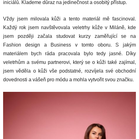
iniciálů. Klademe důraz na jedinečnost a osobitý přístup.
Vždy jsem milovala kůži a tento materiál mě fascinoval.
Každý rok jsem navštěvovala veletrhy kůže v Miláně, kde
jsem později začala studovat kurzy zaměřující se na
Fashion design a Business v tomto oboru. S jakým
materiálem bych ráda pracovala bylo tedy jasné. Díky
veletrhům a svému partnerovi, který se o kůži také zajímal,
jsem věděla o kůži vše podstatné, rozvíjela své obchodní
dovednosti a vášeň pro módu a mohla vytvořit svou značku.