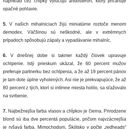
napríklad cez chĺpky vylučujú andosterón, ktorý priťahuje
opačné pohlavie.
5.
V našich mihalniciach žijú miniatúrne roztoče menom
demodex. Väčšinou sú neškodné, ale v extrémnych
prípadoch spôsobujú zápaly a vypadávanie mihalníc.
6.
V dnešnej dobe si takmer každý človek upravuje
ochlpenie. Istý prieskum ukázal, že 60 percent mužov
preferuje partnerku bez ochlpenia, a že až 19 percent pánov
je tam dole úplne vyholených. Asi nie je prekvapujúce, že až
80 percent z tých, ktorí si intímne miesta holilo, sa sťažovalo
na svrbenie.
7.
Najbežnejšia farba vlasov a chĺpkov je čierna. Prirodzene
blond sú iba dve percentá populácie, pričom najvzácnejšia
je ryšavá farba. Mimochodom, Škótsko v počte „redheads“