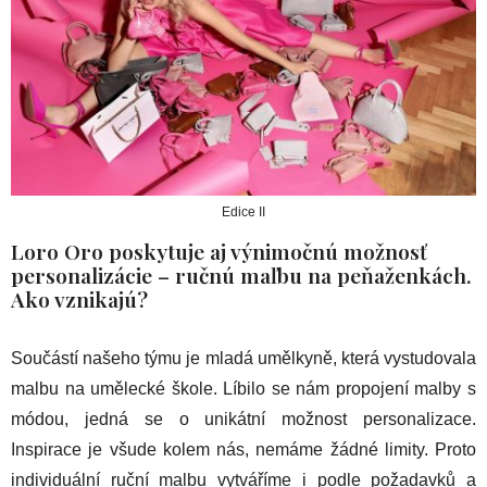
Edice II
Loro Oro poskytuje aj výnimočnú možnosť
personalizácie – ručnú maľbu na peňaženkách.
Ako vznikajú?
Součástí našeho týmu je mladá umělkyně, která vystudovala
malbu na umělecké škole. Líbilo se nám propojení malby s
módou, jedná se o unikátní možnost personalizace.
Inspirace je všude kolem nás, nemáme žádné limity. Proto
individuální ruční malbu vytváříme i podle požadavků a