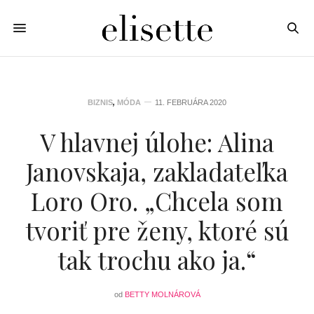
BIZNIS
,
MÓDA
11. FEBRUÁRA 2020
V hlavnej úlohe: Alina
Janovskaja, zakladateľka
Loro Oro. „Chcela som
tvoriť pre ženy, ktoré sú
tak trochu ako ja.“
od
BETTY MOLNÁROVÁ