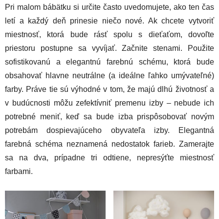
Pri malom bábätku si určite často uvedomujete, ako ten čas
letí a každý deň prinesie niečo nové. Ak chcete vytvoriť
miestnosť, ktorá bude rásť spolu s dieťaťom, dovoľte
priestoru postupne sa vyvíjať. Začnite stenami. Použite
sofistikovanú a elegantnú farebnú schému, ktorá bude
obsahovať hlavne neutrálne (a ideálne ľahko umývateľné)
farby. Práve tie sú výhodné v tom, že majú dlhú životnosť a
v budúcnosti môžu zefektívniť premenu izby – nebude ich
potrebné meniť, keď sa bude izba prispôsobovať novým
potrebám dospievajúceho obyvateľa izby. Elegantná
farebná schéma neznamená nedostatok farieb. Zamerajte
sa na dva, prípadne tri odtiene, nepresýťte miestnosť
farbami.