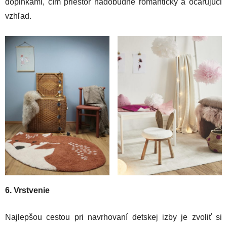
doplnkami, čím priestor nadobudne romantický a očarujúci
vzhľad.
6. Vrstvenie
Najlepšou cestou pri navrhovaní detskej izby je zvoliť si