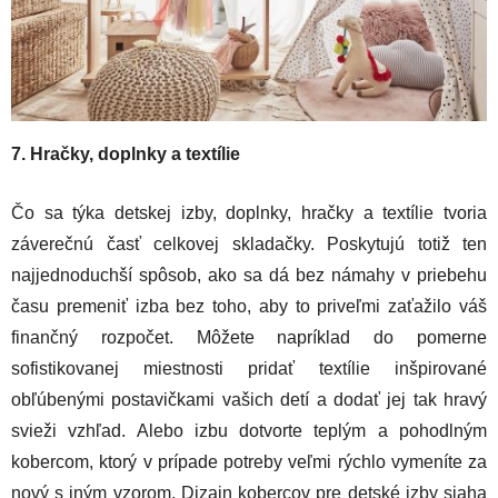
7. Hračky, doplnky a textílie
Čo sa týka detskej izby, doplnky, hračky a textílie tvoria
záverečnú časť celkovej skladačky. Poskytujú totiž ten
najjednoduchší spôsob, ako sa dá bez námahy v priebehu
času premeniť izba bez toho, aby to priveľmi zaťažilo váš
finančný rozpočet. Môžete napríklad do pomerne
sofistikovanej miestnosti pridať textílie inšpirované
obľúbenými postavičkami vašich detí a dodať jej tak hravý
svieži vzhľad. Alebo izbu dotvorte teplým a pohodlným
kobercom, ktorý v prípade potreby veľmi rýchlo vymeníte za
nový s iným vzorom. Dizajn kobercov pre detské izby siaha