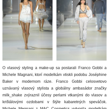
O vlasový styling a make-up sa postarali Franco Gobbi a
Michele Magnani, ktorí modelkám vtiskli podobu Joséphine
Baker v modernom ráze. Franco Gobbi celosvetovo
uznávaný vlasový stylista a globálny ambasádor značky
milk_shake zvýraznil účesy perlami vtkanými do vlasov a
krištálovými ozdobami v štýle kabaretných speváčok.
Michele Megnani z MAC Cosmetics vytvorila modelkám