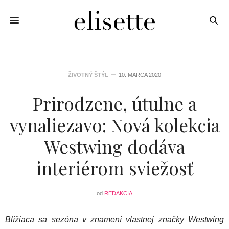
ŽIVOTNÝ ŠTÝL
10. MARCA 2020
Prirodzene, útulne a
vynaliezavo: Nová kolekcia
Westwing dodáva
interiérom sviežosť
od
REDAKCIA
Blížiaca sa sezóna v znamení vlastnej značky Westwing