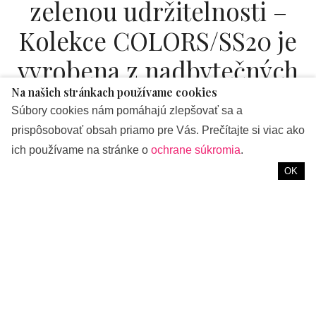
zelenou udržitelnosti –
Kolekce COLORS/SS20 je
vyrobena z nadbytečných
látek i sekundárně využité
Na našich stránkach používame cookies
Súbory cookies nám pomáhajú zlepšovať sa a
kůže
prispôsobovať obsah priamo pre Vás. Prečítajte si viac ako
ich používame na stránke o
ochrane súkromia
.
od
REDAKCIA
OK
Oděvní designérka
Liběna Rochová
se zamýšlí nad
současnou situací ve světě i v oděvním a textilním průmyslu.
Cítí, že aktuální vysoce konzumní přístup a neetické chování
jsou dlouhodobě neudržitelné. Své postoje se rozhodla
promítnout i do své tvorby, a tak spatřila světlo světa nová
kolekce pro nadcházející sezónu jaro/léto 2020.