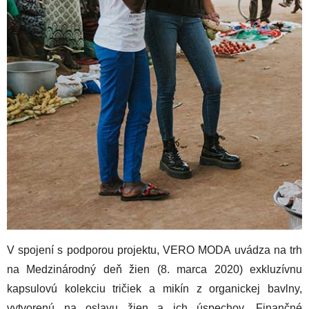
V spojení s podporou projektu, VERO MODA uvádza na trh
na Medzinárodný deň žien (8. marca 2020) exkluzívnu
kapsulovú kolekciu tričiek a mikín z organickej bavlny,
vytvorenú na oslavu žien a ich úspechov. Finančné