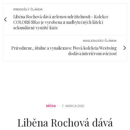
PREDOŠLÝ ČLÁNOK
Liběna Rochová dává zelenou udržitelnosti - Kolekce
COLORS/SS20 je vyrobena z nadbytečných látek i
sekundárně využité kůže
NASLEDUJÚCI ČLÁNOK
Prirodzene, útulne a vynaliezavo: Nová kolekcia Westwing
dodáva interiérom sviežosť
MÓDA
7. MARCA 2020
Liběna Rochová dává