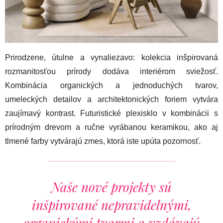
Prirodzene, útulne a vynaliezavo: kolekcia inšpirovaná
rozmanitosťou prírody dodáva interiérom sviežosť.
Kombinácia organických a jednoduchých tvarov,
umeleckých detailov a architektonických foriem vytvára
zaujímavý kontrast. Futuristické plexisklo v kombinácii s
prírodným drevom a ručne vyrábanou keramikou, ako aj
tlmené farby vytvárajú zmes, ktorá iste upúta pozornosť.
Naše nové projekty sú
inšpirované nepravidelnými,
organickými tvarmi a vzdávajú