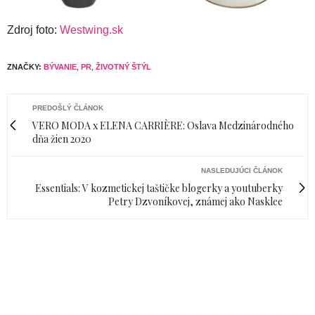
Zdroj foto:
Westwing.sk
ZNAČKY:
BÝVANIE
,
PR
,
ŽIVOTNÝ ŠTÝL
PREDOŠLÝ ČLÁNOK
VERO MODA x ELENA CARRIÈRE: Oslava Medzinárodného
dňa žien 2020
NASLEDUJÚCI ČLÁNOK
Essentials: V kozmetickej taštičke blogerky a youtuberky
Petry Dzvoníkovej, známej ako Nasklee