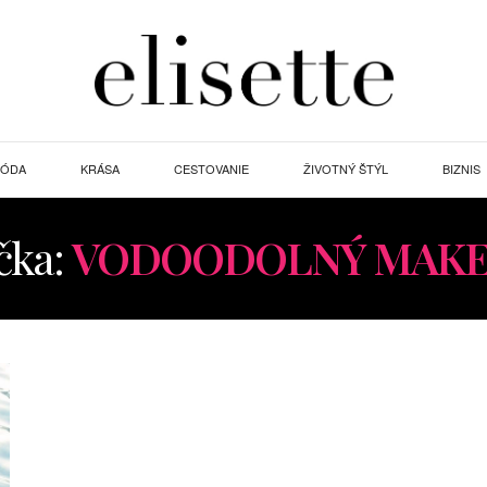
ÓDA
KRÁSA
CESTOVANIE
ŽIVOTNÝ ŠTÝL
BIZNIS
čka:
VODOODOLNÝ MAKE