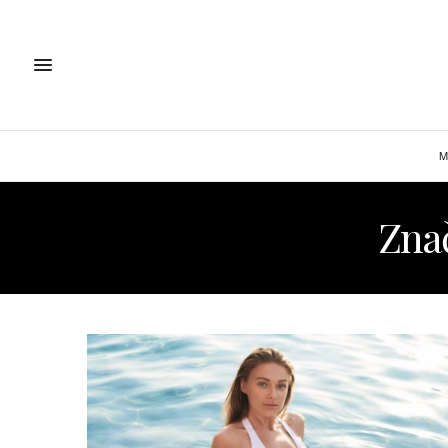
M
Zna