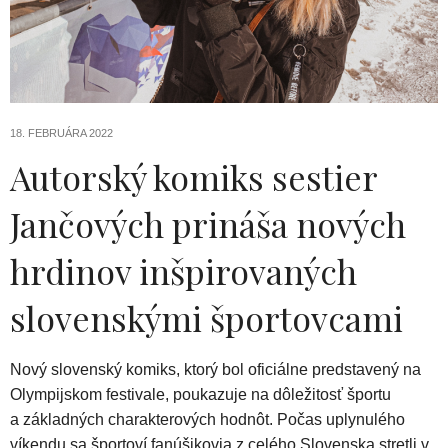
18. FEBRUÁRA 2022
Autorský komiks sestier
Jančových prináša nových
hrdinov inšpirovaných
slovenskými športovcami
Nový slovenský komiks, ktorý bol oficiálne predstavený na
Olympijskom festivale, poukazuje na dôležitosť športu
a základných charakterových hodnôt. Počas uplynulého
víkendu sa športoví fanúšikovia z celého Slovenska stretli v