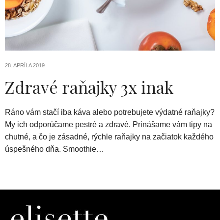
28. APRÍLA 2019
Zdravé raňajky 3x inak
Ráno vám stačí iba káva alebo potrebujete výdatné raňajky?
My ich odporúčame pestré a zdravé. Prinášame vám tipy na
chutné, a čo je zásadné, rýchle raňajky na začiatok každého
úspešného dňa. Smoothie…