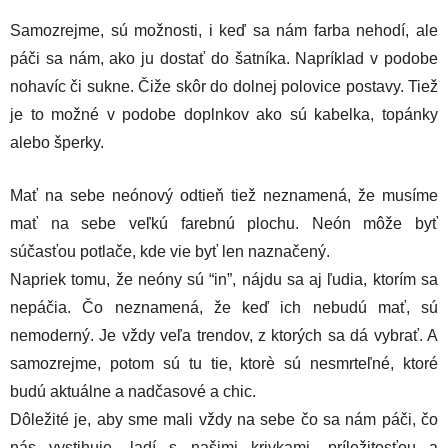
Samozrejme, sú možnosti, i keď sa nám farba nehodí, ale
páči sa nám, ako ju dostať do šatníka. Napríklad v podobe
nohavíc či sukne. Čiže skôr do dolnej polovice postavy. Tiež
je to možné v podobe doplnkov ako sú kabelka, topánky
alebo šperky.
Mať na sebe neónový odtieň tiež neznamená, že musíme
mať na sebe veľkú farebnú plochu. Neón môže byť
súčasťou potlače, kde vie byť len naznačený.
Napriek tomu, že neóny sú “in”, nájdu sa aj ľudia, ktorím sa
nepáčia. Čo neznamená, že keď ich nebudú mať, sú
nemoderný. Je vždy veľa trendov, z ktorých sa dá vybrať. A
samozrejme, potom sú tu tie, ktorè sú nesmrteľné, ktoré
budú aktuálne a nadčasové a chic.
Dôležité je, aby sme mali vždy na sebe čo sa nám páči, čo
nás vystihuje, ladí s našimi krivkami, príležitosťou a