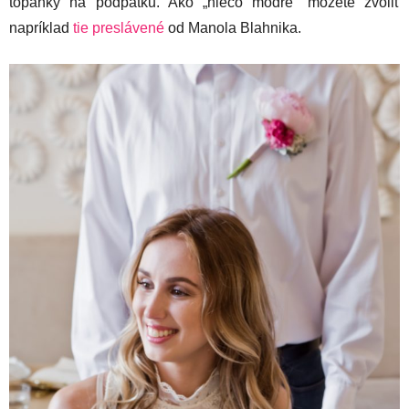
topánky na podpätku. Ako „niečo modré“ môžete zvoliť
napríklad
tie preslávené
od Manola Blahnika.