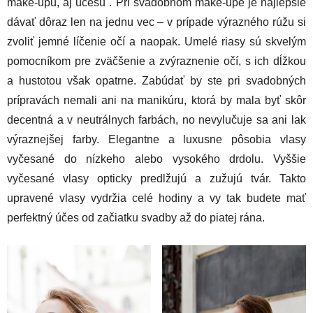
make-upu, aj účesu . Pri svadobnom make-upe je najlepšie
dávať dôraz len na jednu vec – v prípade výrazného rúžu si
zvoliť jemné líčenie očí a naopak. Umelé riasy sú skvelým
pomocníkom pre zväčšenie a zvýraznenie očí, s ich dĺžkou
a hustotou však opatrne. Zabúdať by ste pri svadobných
prípravách nemali ani na manikúru, ktorá by mala byť skôr
decentná a v neutrálnych farbách, no nevylučuje sa ani lak
výraznejšej farby. Elegantne a luxusne pôsobia vlasy
vyčesané do nízkeho alebo vysokého drdolu. Vyššie
vyčesané vlasy opticky predlžujú a zužujú tvár. Takto
upravené vlasy vydržia celé hodiny a vy tak budete mať
perfektný účes od začiatku svadby až do piatej rána.