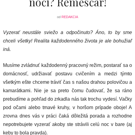
noci? Remescar!
od
REDAKCIA
Vyzerať neustále sviežo a odpočinuto? Áno, to by sme
chceli všetky! Realita každodenného života je ale bohužiaľ
iná.
Musíme zvládnuť každodenný pracovný režim, postarať sa o
domácnosť, udržiavať postavu cvičením a medzi týmto
všetkým ešte chceme tráviť čas s našou drahou polovičou a
kamarátkami. Nie je sa preto čomu čudovať, že sa ráno
prebudíme a pohľad do zrkadla nás tak trochu vydesí. Vačky
pod očami alebo tmavé kruhy, v horšom prípade oboje! A
zrovna dnes vás v práci čaká dôležitá porada a rozhodne
nepotrebujete vyzerať akoby ste strávili celú noc v bare (aj
keby to bola pravda).