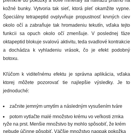
prenikne do pokožky a ílové minerály sa naviažu priamo na
kožné bunky. Vytvoria tak sieť, ktorá pleť okamžite vypne.
Špeciálny tetrapeptid ovplyvňuje propustnosť krvných ciev
okolo očí a zabraňuje tak hromadeniu tekutín, vďaka tejto
funkcii sa opuch okolo očí zmenšuje. V poslednej fáze
oktapeptid blokuje svalovú aktivitu, teda svadlové kontrakcie
a dochádza k vyhladeniu vrások, čo je efekt podobný
botoxu.
Kľúčom k viditeľnému efektu je správna aplikácia, vďaka
ktorej môžete pozorovať tie najlepšie výsledky. Je to
jednoduché:
začnite jemným umytím a následným vysušením tváre
potom vytlačte malé množstvo krému vo veľkosti zrnka
ryže na prst. Menšie množstvo by mohlo spôsobiť, že krém
nebude účinne pôsobiť. Väčšie množstvo naopak pokožka