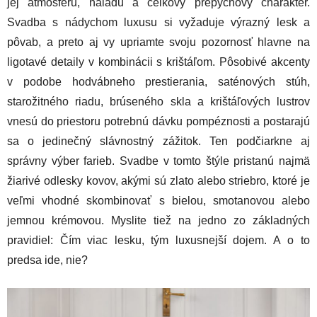
jej atmosféru, náladu a celkový prepychový charakter.
Svadba s nádychom luxusu si vyžaduje výrazný lesk a
pôvab, a preto aj vy upriamte svoju pozornosť hlavne na
ligotavé detaily v kombinácii s krištáľom. Pôsobivé akcenty
v podobe hodvábneho prestierania, saténových stúh,
starožitného riadu, brúseného skla a krištáľových lustrov
vnesú do priestoru potrebnú dávku pompéznosti a postarajú
sa o jedinečný slávnostný zážitok. Ten podčiarkne aj
správny výber farieb. Svadbe v tomto štýle pristanú najmä
žiarivé odlesky kovov, akými sú zlato alebo striebro, ktoré je
veľmi vhodné skombinovať s bielou, smotanovou alebo
jemnou krémovou. Myslite tiež na jedno zo základných
pravidiel: Čím viac lesku, tým luxusnejší dojem. A o to
predsa ide, nie?