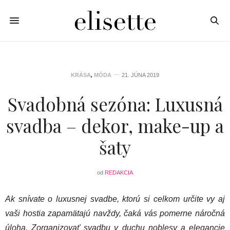
KRÁSA
,
MÓDA
21. JÚNA 2019
Svadobná sezóna: Luxusná
svadba – dekor, make-up a
šaty
od
REDAKCIA
Ak snívate o luxusnej svadbe, ktorú si celkom určite vy aj
vaši hostia zapamätajú navždy, čaká vás pomerne náročná
úloha. Zorganizovať svadbu v duchu noblesy a elegancie