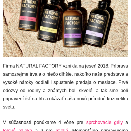
Firma NATURAL FACTORY vznikla na jeseň 2018. Príprava
samozrejme trvala o niečo dlhšie, nakoľko naša predstava a
vysoké nároky oddialili spustenie predaja o mesiace. Prvé
odozvy od rodiny a známych boli skvelé, a tak sme boli
pripravení ísť na trh a ukázať našu novú prírodnú kozmetiku
svetu.
V súčasnosti ponúkame 4 vône pre
sprchovacie gély
a
telové mlieka
a 3 pre
mydlá
. Momentálne pripravujeme