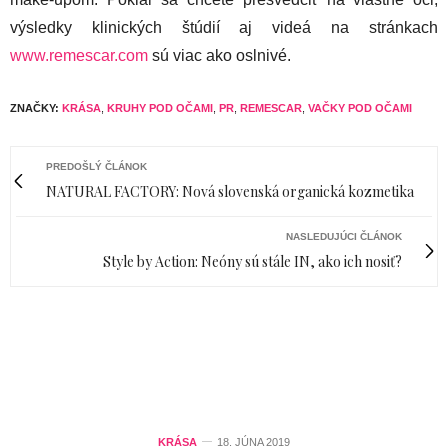
výsledky klinických štúdií aj videá na stránkach
www.remescar.com
sú viac ako oslnivé.
ZNAČKY:
KRÁSA
,
KRUHY POD OČAMI
,
PR
,
REMESCAR
,
VAČKY POD OČAMI
PREDOŠLÝ ČLÁNOK
NATURAL FACTORY: Nová slovenská organická kozmetika
NASLEDUJÚCI ČLÁNOK
Style by Action: Neóny sú stále IN, ako ich nosiť?
KRÁSA
18. JÚNA 2019