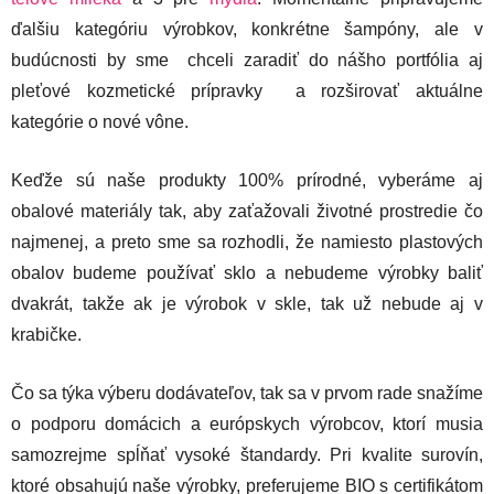
ďalšiu kategóriu výrobkov, konkrétne šampóny, ale v
budúcnosti by sme chceli zaradiť do nášho portfólia aj
pleťové kozmetické prípravky a rozširovať aktuálne
kategórie o nové vône.
Keďže sú naše produkty 100% prírodné, vyberáme aj
obalové materiály tak, aby zaťažovali životné prostredie čo
najmenej, a preto sme sa rozhodli, že namiesto plastových
obalov budeme používať sklo a nebudeme výrobky baliť
dvakrát, takže ak je výrobok v skle, tak už nebude aj v
krabičke.
Čo sa týka výberu dodávateľov, tak sa v prvom rade snažíme
o podporu domácich a európskych výrobcov, ktorí musia
samozrejme spĺňať vysoké štandardy. Pri kvalite surovín,
ktoré obsahujú naše výrobky, preferujeme BIO s certifikátom