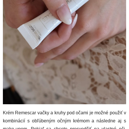
Krém Remescar vačky a kruhy pod očami je možné použiť v
kombinácií s obľúbeným očným krémom a následne aj s
make-upom. Pokiaľ sa chcete presvedčiť na vlastné oči,