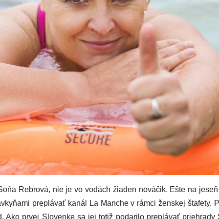
Soňa Rebrová, nie je vo vodách žiaden nováčik. Ešte na jeseň 
lavkyňami preplávať kanál La Manche v rámci ženskej štafety. P
. Ako prvej Slovenke sa jej totiž podarilo preplávať priehrady