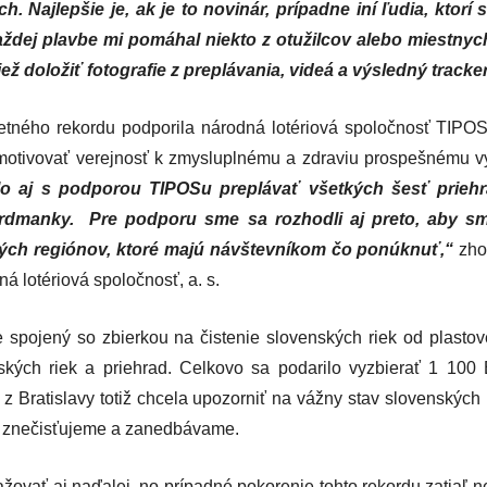
h. Najlepšie je, ak je to novinár, prípadne iní ľudia, ktorí
aždej plavbe mi pomáhal niekto z otužilcov alebo miestnyc
ž doložiť fotografie z preplávania, videá a výsledný tracker
tného rekordu podporila národná lotériová spoločnosť TIPOS,
motivovať verejnosť k zmysluplnému a zdraviu prospešnému v
lo aj s podporou TIPOSu preplávať všetkých šesť priehra
ekordmanky. Pre podporu sme sa rozhodli aj preto, aby s
kých regiónov, ktoré majú návštevníkom čo ponúknuť,“
zho
á lotériová spoločnosť, a. s.
 spojený so zbierkou na čistenie slovenských riek od plast
ských riek a priehrad. Celkovo sa podarilo vyzbierať 1 100
 Bratislavy totiž chcela upozorniť na vážny stav slovenských r
ou znečisťujeme a zanedbávame.
ovať aj naďalej, no prípadné pokorenie tohto rekordu zatiaľ n