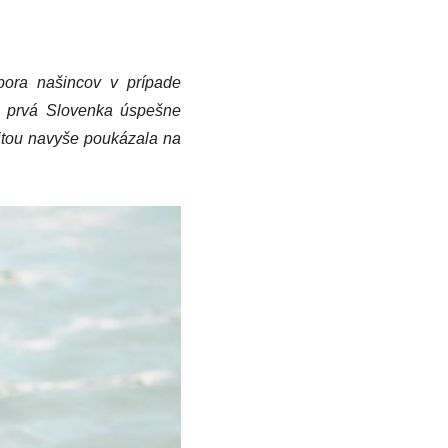
pora našincov v prípade
o prvá Slovenka úspešne
vitou navyše poukázala na