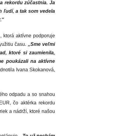
 sa rekordu zúčastnia. Ja
h ľudí, a tak som vedela
.“
 ktorá aktívne podporuje
yužitiu času.
„Sme veľmi
d, ktoré si zaumienila,
me poukázali na aktívne
dnotila Ivana Skokanová,
ového odpadu a so snahou
 EUR, čo aktérka rekordu
iek a nádrží, ktoré našou
eplánuje.
„To už nechám