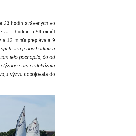
r 23 hodín strávených vo
e za 1 hodinu a 54 minút
 a 12 minút preplávala 9
m spala len jednu hodinu a
tom telo pochopilo, čo od
tri týždne som nedokázala
voju výzvu dobojovala do