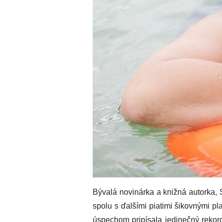
Bývalá novinárka a knižná autorka, 
spolu s ďalšími piatimi šikovnými p
úspechom pripísala jedinečný rekord