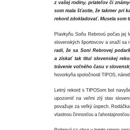
z vašej rodiny, priateľov či známyc
som mala šťastie, že takmer pri k
rekord zdokladovať. Musela som tie
Plavkyňu Soňu Rebrovú počas jej le
slovenských športovcov a snaží sa 
radi, že sa Soni Rebrovej podari
a získať tak titul slovenskej r
trávenie voľného času v slovens
hovorkyňa spoločnosti TIPOS, národn
Letný rekord s TIPOSom bol navyše
upozorniť na veľmi zlý stav sloven
považuje za veľký úspech. Rodáčka z
vlastnou činnosťou a ľahostajnosť
Rebrová sa chce v tomto smere angaž