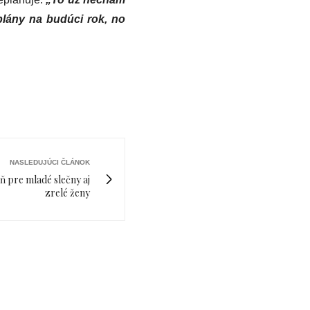
plány na budúci rok, no
NASLEDUJÚCI ČLÁNOK
ň pre mladé slečny aj
zrelé ženy