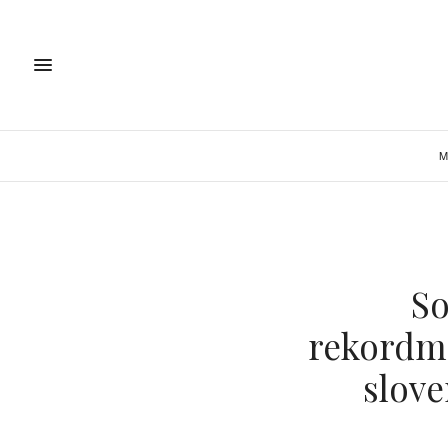
M
So
rekordma
slove