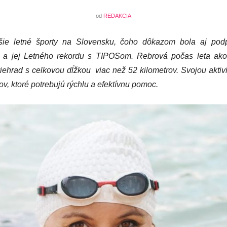
od
REDAKCIA
jšie letné športy na Slovensku, čoho dôkazom bola aj pod
j a jej Letného rekordu s TIPOSom. Rebrová počas leta ak
iehrad s celkovou dĺžkou viac než 52 kilometrov. Svojou akti
ov, ktoré potrebujú rýchlu a efektívnu pomoc.