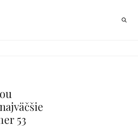
kou
najväčšie
mer 53