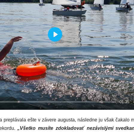
Play
-01:35
preplávala ešte v závere augusta, následne ju však čakalo mn
rekordu.
„Všetko musíte zdokladovať nezávislými svedkam