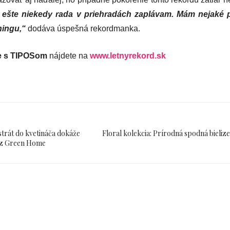
si ešte niekedy rada v priehradách zaplávam. Mám nejaké 
ningu,“
dodáva úspešná rekordmanka.
e s TIPOSom
nájdete na
www.letnyrekord.sk
trát do kvetináča dokáže
Floral kolekcia: Prírodná spodná bielize
á z Green Home