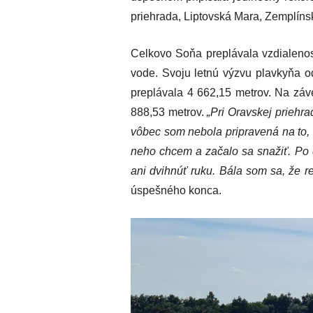
priehrada, Liptovská Mara, Zemplín
Celkovo Soňa preplávala vzdialenos
vode. Svoju letnú výzvu plavkyňa o
preplávala 4 662,15 metrov. Na záv
888,53 metrov.
„Pri Oravskej priehr
vôbec som nebola pripravená na to, 
neho chcem a začalo sa snažiť. Po d
ani dvihnúť ruku. Bála som sa, že 
úspešného konca.