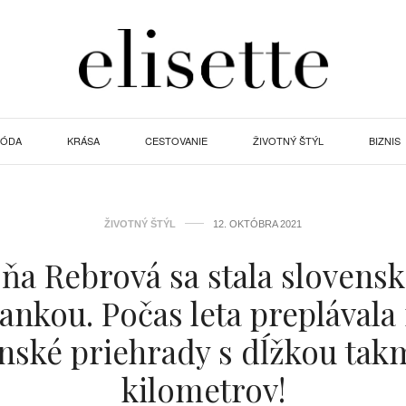
ÓDA
KRÁSA
CESTOVANIE
ŽIVOTNÝ ŠTÝL
BIZNIS
ŽIVOTNÝ ŠTÝL
12. OKTÓBRA 2021
ňa Rebrová sa stala slovens
nkou. Počas leta preplávala 
nské priehrady s dĺžkou tak
kilometrov!