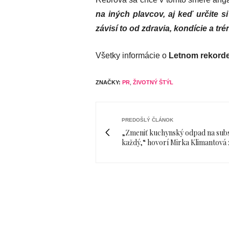
na iných plavcov, aj keď určite 
závisí to od zdravia, kondície a tré
Všetky informácie o
Letnom rekord
ZNAČKY:
PR
,
ŽIVOTNÝ ŠTÝL
PREDOŠLÝ ČLÁNOK
„Zmeniť kuchynský odpad na subs
každý,“ hovorí Mirka Klimantov