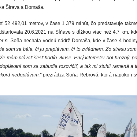
ska Šírava a Domaša.
ť 52 492,01 metrov, v čase 1 379 minút, čo predstavuje takme
dštartovala 20.6.2021 na Sĺňave s dĺžkou viac než 4,7 km, kd
er si Soňa nechala vodnú nádrž Domaša, kde v čase 4 hodiny
ade som sa bála, či ju preplávam, či to zvládnem. Zo stresu so
že mám plávať šesť hodín vkuse. Prvý kilometer bol hrozný, po
oplávaní som sa zabudla rozcvičiť, a tak mi stuhli ramená a 
rekord nedoplávam,“
prezrádza Soňa Rebrová, ktorá napokon s