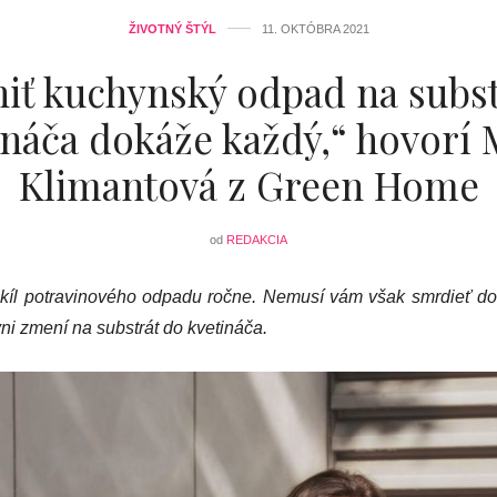
ŽIVOTNÝ ŠTÝL
11. OKTÓBRA 2021
iť kuchynský odpad na subst
ináča dokáže každý,“ hovorí 
Klimantová z Green Home
od
REDAKCIA
kíl potravinového odpadu ročne. Nemusí vám však smrdieť do
ni zmení na substrát do kvetináča.