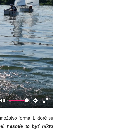
Mute
Settings
Enter
fullscreen
ožstvo formalít, ktoré sú
i, nesmie to byť nikto