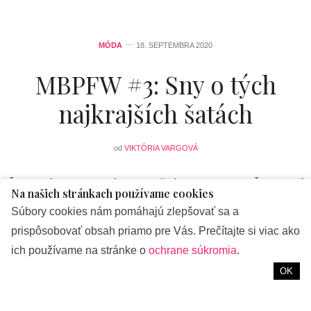
MÓDA
18. SEPTEMBRA 2020
MBPFW #3: Sny o tých
najkrajších šatách
od
VIKTÓRIA VARGOVÁ
Šaty, aké len tak nekúpite v bežných obchodoch. Šaty, ktoré
Na našich stránkach používame cookies
si musí návrhár vysnívať. A potom vlastnými rukami doslova
Súbory cookies nám pomáhajú zlepšovať sa a
priviesť na svet. Utkané z myšlienok, ideí a predstáv. A
prispôsobovať obsah priamo pre Vás. Prečítajte si viac ako
ušľachtilých materiálov. Presne takéto nádherné róby sme
ich používame na stránke o
ochrane súkromia
.
mali možnosť vidieť v tretí deň pražského fashion weeku, na
OK
ktorom dominovali dve mená: Martin Kohout a Natália
Dufková. La mode est-elle un art?