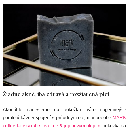
Žiadne akné, iba zdravá a rozžiarená pleť
Akonáhle nanesieme na pokožku tváre najjemnejšie
pomletú kávu v spojení s prírodným olejmi v podobe
MARK
coffee face scrub s tea tree & jojobovým olejom
, pokožka sa