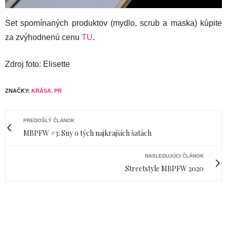
Set spomínaných produktov (mydlo, scrub a maska) kúpite
za zvýhodnenú cenu
TU
.
Zdroj foto: Elisette
ZNAČKY:
KRÁSA
,
PR
PREDOŠLÝ ČLÁNOK
MBPFW #3: Sny o tých najkrajších šatách
NASLEDUJÚCI ČLÁNOK
Streetstyle MBPFW 2020