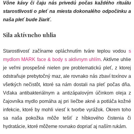
Vône kávy či čaju nás privedú počas každého rituálu
starostlivosti o pleť na miesta dokonalého odpočinku a
naša pleť bude žiariť.
Sila aktívneho uhlia
Starostlivosť začíname opláchnutím tváre teplou vodou
s
mydlom MARK face & body s aktívnym uhlím
. Aktívne uhlie
je veľmi prospešné nielen pre problematickú pleť, z ktorej
odstraňuje prebytočný maz, ale rovnako nás zbaví toxínov a
všetkých nečistôt, ktoré sa nám dostali na pleť počas dňa.
Vďaka antibakteriálnym a antizápalovým účinkom oleja z
čajovníka mydlo pomáha aj pri liečbe akné a potláča kožné
infekcie, ktoré by mohli viesť k tvorbe vyrážok. Okrem toho
sa naša pokožka môže tešiť z hĺbkového čistenia či
hydratácie, ktoré môžeme rovnako dopriať aj naším rukám.