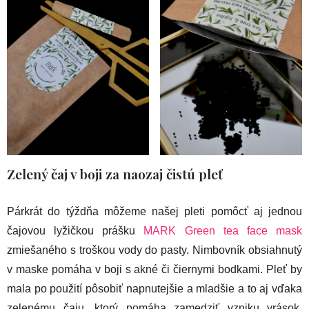
Zelený čaj v boji za naozaj čistú pleť
Párkrát do týždňa môžeme našej pleti pomôcť aj jednou
čajovou lyžičkou prášku
MARK Green tea face mask
zmiešaného s troškou vody do pasty. Nimbovník obsiahnutý
v maske pomáha v boji s akné či čiernymi bodkami. Pleť by
mala po použití pôsobiť napnutejšie a mladšie a to aj vďaka
zelenému čaju, ktorý pomáha zamedziť vzniku vrások.