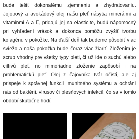
bude tešiť dokonalému zjemneniu a zhydratovaniu.
Jojobový a avokádový olej našu pleť násytia minerálmi a
vitamínmi A a E, pridajú jej na elasticite, budú nápomocný
pri vyhľadení vrások a dokonca pomôžu zvýšiť tvorbu
kolagénu v pokožke. Na ďalší deň tak budeme pôsobiť viac
sviežo a naša pokožka bude čoraz viac žiariť. Zložením je
scrub vhodný pre všetky typy pleti, či už ide o suchú alebo
citlivú pleť, no mimoriadne zloženie zapôsobí i na
problematickú pleť. Olej z čajovníka tvár očistí, ale aj
prispeje k správnej funkcii imunitného systému a ochráni
nás od baktérií, vírusov či plesňových infekcií, čo sa v tomto
období skutočne hodí.