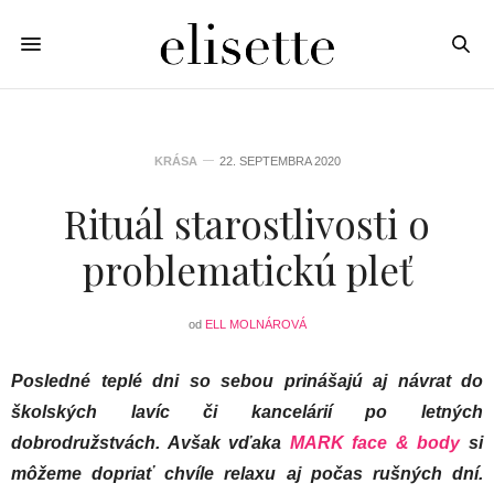
KRÁSA
22. SEPTEMBRA 2020
Rituál starostlivosti o
problematickú pleť
od
ELL MOLNÁROVÁ
Posledné teplé dni so sebou prinášajú aj návrat do
školských lavíc či kancelárií po letných
dobrodružstvách. Avšak vďaka
MARK face & body
si
môžeme dopriať chvíle relaxu aj počas rušných dní.