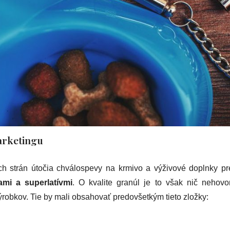
arketingu
ch strán útočia chválospevy na krmivo a výživové doplnky pr
ami a superlatívmi
. O kvalite granúl je to však nič nehovo
ýrobkov. Tie by mali obsahovať predovšetkým tieto zložky: