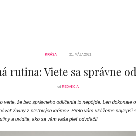
KRÁSA
21. MÁJA 2021
 rutina: Viete sa správne od
od
REDAKCIA
no verte, že bez správneho odlíčenia to nepôjde. Len dokonale o
ebávať živiny z pleťových krémov. Preto vám ukážeme najlepší
tiny a uvidíte, ako sa vám vaša pleť odvďačí!