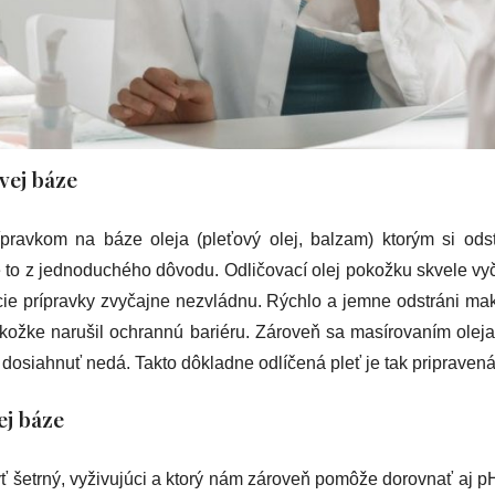
ovej báze
ípravkom na báze oleja (pleťový olej, balzam) ktorým si odst
e to z jednoduchého dôvodu. Odličovací olej pokožku skvele vyči
cie prípravky zvyčajne nezvládnu. Rýchlo a jemne odstráni make
okožke narušil ochrannú bariéru. Zároveň sa masírovaním olej
osiahnuť nedá. Takto dôkladne odlíčená pleť je tak pripravená 
ej báze
ť šetrný, vyživujúci a ktorý nám zároveň pomôže dorovnať aj pH