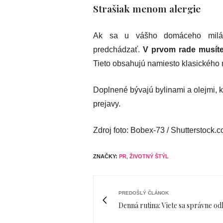
Strašiak menom alergie
Ak sa u vášho domáceho miláči
predchádzať.
V prvom rade musíte 
Tieto obsahujú namiesto klasického 
Doplnené bývajú bylinami a olejmi, k
prejavy.
Zdroj foto: Bobex-73 / Shutterstock.
ZNAČKY:
PR
,
ŽIVOTNÝ ŠTÝL
PREDOŠLÝ ČLÁNOK
Denná rutina: Viete sa správne odl