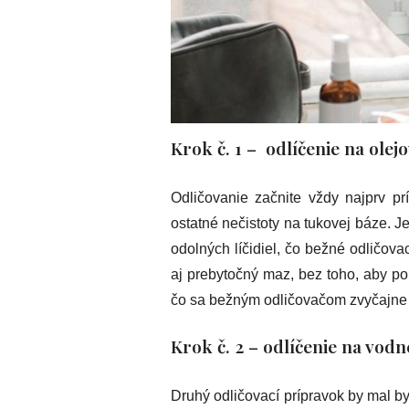
Krok č. 1 – odlíčenie na olej
Odličovanie začnite vždy najprv pr
ostatné nečistoty na tukovej báze. J
odolných líčidiel, čo bežné odličova
aj prebytočný maz, bez toho, aby p
čo sa bežným odličovačom zvyčajne d
Krok č. 2 – odlíčenie na vodn
Druhý odličovací prípravok by mal by