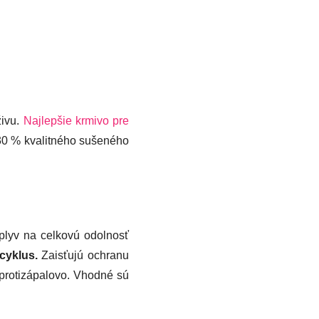
živu.
Najlepšie krmivo pre
30 % kvalitného sušeného
plyv na celkovú odolnosť
 cyklus.
Zaisťujú ochranu
a protizápalovo. Vhodné sú