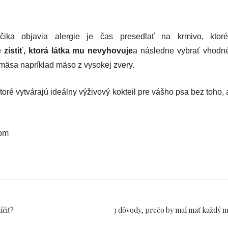
ka objavia alergie je čas presedlať na krmivo, ktor
zistiť, ktorá látka mu nevyhovuje
a následne vybrať vhod
mäsa napríklad mäso z vysokej zvery.
toré vytvárajú ideálny výživový kokteil pre vášho psa bez toho,
com
íčiť?
3 dôvody, prečo by mal mať každý m