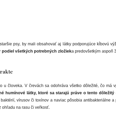
staršie psy, by mali obsahovať aj látky podporujúce kĺbovú vý
 podiel všetkých potrebných zložiek
a predovšetkým aspoň 
trakte
 u človeka. V črevách sa odohráva všetko dôležité, čo má v
ané humínové látky, ktoré sa starajú práve o tento dôležitý
baktérií, vírusov či toxínov a naviac pôsobia antibakteriálne 
z ohľadu na rasu či veľkosť.