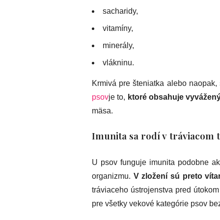
sacharidy,
vitamíny,
minerály,
vlákninu.
Krmivá pre šteniatka alebo naopak, 
psov
je to,
ktoré obsahuje vyvážený
mäsa.
Imunita sa rodí v tráviacom 
U psov funguje imunita podobne ako
organizmu.
V zložení sú preto vít
tráviaceho ústrojenstva pred útokom 
pre všetky vekové kategórie psov be