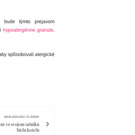
é bude týmto prejavom
né
hypoalergénne granule
.
 aby spôsobovali alergické
NASLEDUJÚCI ČLÁNOK
už vo svojom šatníku
bielu košeľu