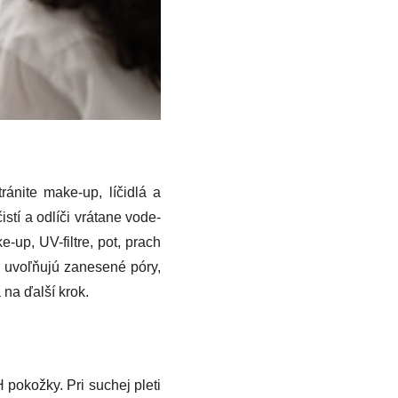
ránite make-up, líčidlá a
stí a odlíči vrátane vode-
-up, UV-filtre, pot, prach
a uvoľňujú zanesené póry,
na ďalší krok.
 pokožky. Pri suchej pleti