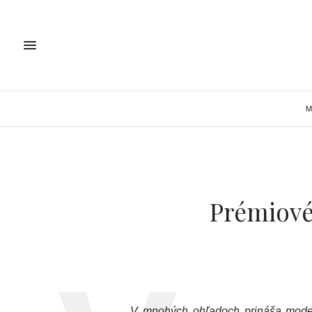
M
Prémiové
V mnohých ohľadoch prináša modern