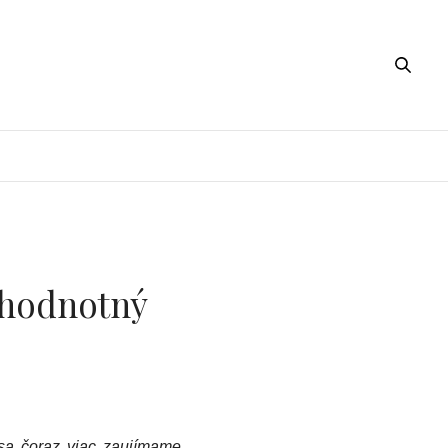
ohodnotný
 sa čoraz viac zaujímame