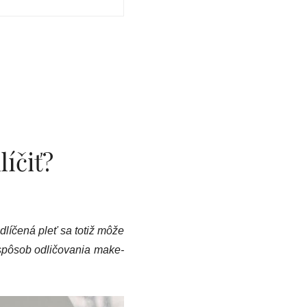
líčiť?
dlíčená pleť sa totiž môže
 spôsob odličovania make-