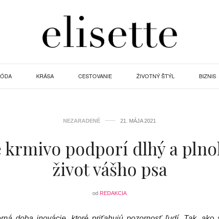
ÓDA
KRÁSA
CESTOVANIE
ŽIVOTNÝ ŠTÝL
BIZNIS
NEZARADENÉ
21. MÁJA 2021
 krmivo podporí dlhý a pln
život vášho psa
od
REDAKCIA
á doba inovácie, ktoré priťahujú pozornosť ľudí. Tak, ako