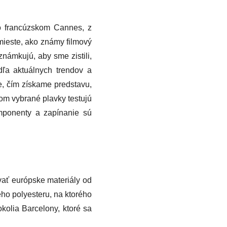
vo francúzskom Cannes, z
mieste, ako známy filmový
známkujú, aby sme zistili,
ľa aktuálnych trendov a
, čím získame predstavu,
otom vybrané plavky testujú
mponenty a zapínanie sú
vať európske materiály od
ého polyesteru, na ktorého
kolia Barcelony, ktoré sa