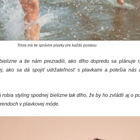
Triola má tie správne plavky pre každú postavu.
bielizne a tie nám prezradili, ako dlho dopredu sa plánuje 
j, ako sa dá spojiť udržateľnosť s plavkami a potešia nás 
robia styling spodnej bielizne tak dlho, že by ho zvládli aj o p
 trendoch v plavkovej móde.