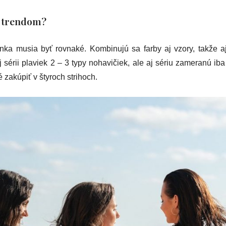
m trendom?
nka musia byť rovnaké. Kombinujú sa farby aj vzory, takže a
ej sérii plaviek 2 – 3 typy nohavičiek, ale aj sériu zameranú i
é zakúpiť v štyroch strihoch.