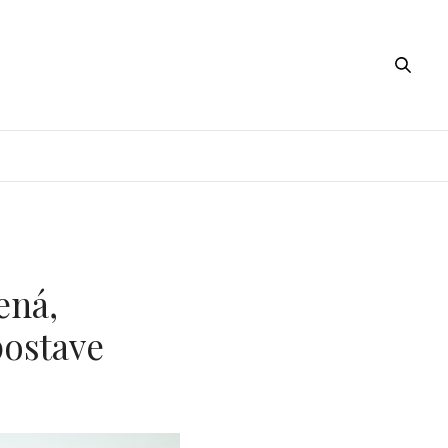
ená,
postave