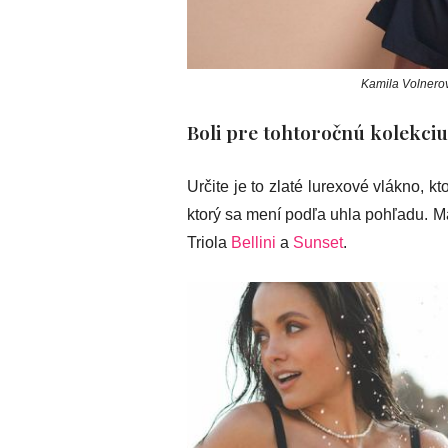
Kamila Volnerov
Boli pre tohtoročnú kolekciu
Určite je to zlaté lurexové vlákno, kt
ktorý sa mení podľa uhla pohľadu. Má
Triola
Bellini
a
Sunset
.