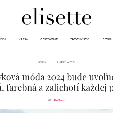
ÓDA
KRÁSA
CESTOVANIE
ŽIVOTNÝ ŠTÝL
BIZNIS
MÓDA
9. APRÍLA 2024
vková móda 2024 bude uvoľn
tá, farebná a zalichotí každej 
od
REDAKCIA