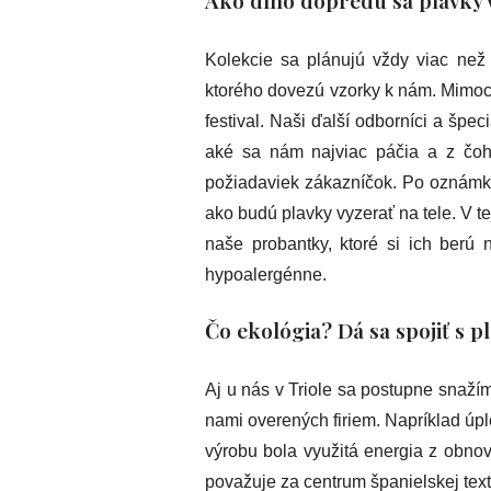
Kolekcie sa plánujú vždy viac než
ktorého dovezú vzorky k nám. Mimoc
festival. Naši ďalší odborníci a špec
aké sa nám najviac páčia a z čoh
požiadaviek zákazníčok. Po oznámko
ako budú plavky vyzerať na tele. V te
naše probantky, ktoré si ich ber
hypoalergénne.
Čo ekológia? Dá sa spojiť s 
Aj u nás v Triole sa postupne snaží
nami overených firiem. Napríklad úpl
výrobu bola využitá energia z obnov
považuje za centrum španielskej texti