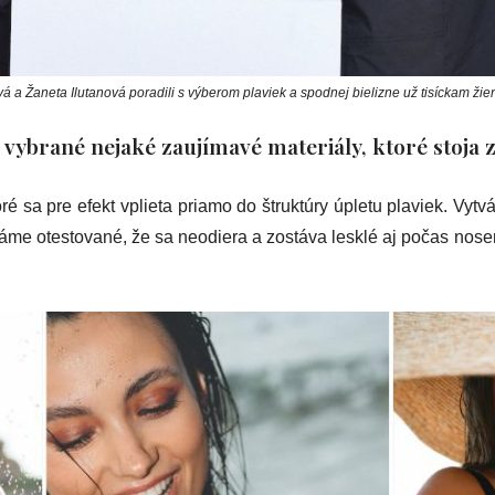
á a Žaneta Ilutanová poradili s výberom plaviek a spodnej bielizne už tisíckam žie
 vybrané nejaké zaujímavé materiály, ktoré stoja
oré sa pre efekt vplieta priamo do štruktúry úpletu plaviek. Vytv
me otestované, že sa neodiera a zostáva lesklé aj počas nosen