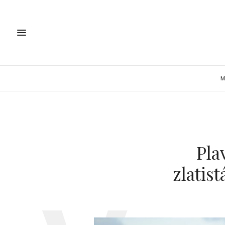
M
Pla
zlatis