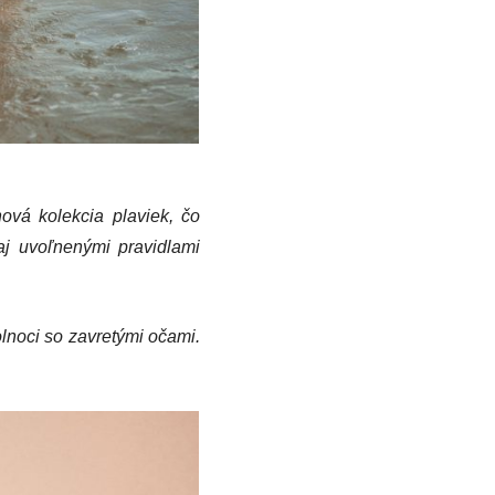
nová kolekcia plaviek, čo
aj uvoľnenými pravidlami
olnoci so zavretými očami.