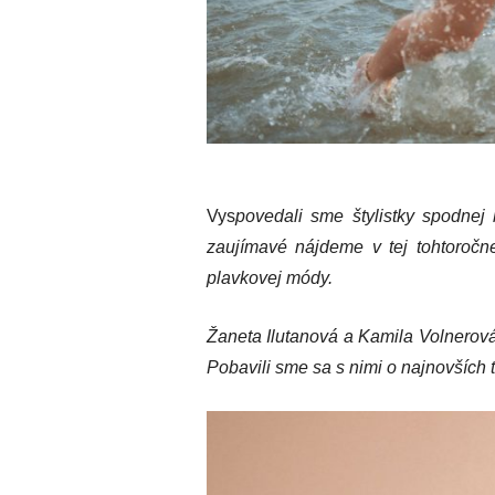
Vys
povedali sme štylistky spodnej 
zaujímavé nájdeme v tej tohtoročne
plavkovej módy.
Žaneta Ilutanová a Kamila Volnerová 
Pobavili sme sa s nimi o najnovších