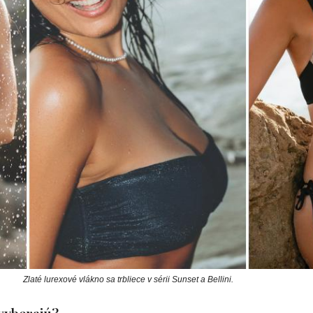
Zlaté lurexové vlákno sa trbliece v sérii Sunset a Bellini.
vyberajú?