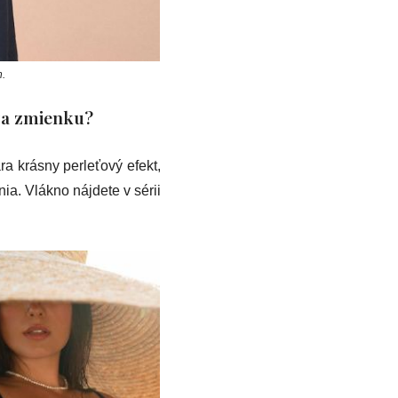
n.
 za zmienku?
ára krásny perleťový efekt,
ia. Vlákno nájdete v sérii