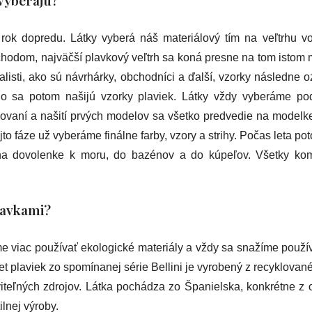
 rok dopredu. Látky vyberá náš materiálový tím na veľtrhu 
hodom, najväčší plavkový veľtrh sa koná presne na tom istom 
ialisti, ako sú návrhárky, obchodníci a ďalší, vzorky následne o
o sa potom našijú vzorky plaviek. Látky vždy vyberáme pod
vaní a našití prvých modelov sa všetko predvedie na modelke
jto fáze už vyberáme finálne farby, vzory a strihy. Počas leta p
ú na dovolenke k moru, do bazénov a do kúpeľov. Všetky ko
plavkami?
me viac používať ekologické materiály a vždy sa snažíme použí
et plaviek zo spomínanej série Bellini je vyrobený z recyklovan
iteľných zdrojov. Látka pochádza zo Španielska, konkrétne z o
lnej výroby.