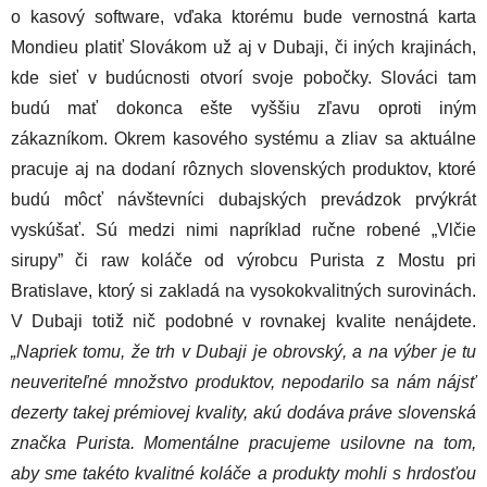
o kasový software, vďaka ktorému bude vernostná karta
Mondieu platiť Slovákom už aj v Dubaji, či iných krajinách,
kde sieť v budúcnosti otvorí svoje pobočky. Slováci tam
budú mať dokonca ešte vyššiu zľavu oproti iným
zákazníkom. Okrem kasového systému a zliav sa aktuálne
pracuje aj na dodaní rôznych slovenských produktov, ktoré
budú môcť návštevníci dubajských prevádzok prvýkrát
vyskúšať. Sú medzi nimi napríklad ručne robené „Vlčie
sirupy” či raw koláče od výrobcu Purista z Mostu pri
Bratislave, ktorý si zakladá na vysokokvalitných surovinách.
V Dubaji totiž nič podobné v rovnakej kvalite nenájdete.
„Napriek tomu, že trh v Dubaji je obrovský, a na výber je tu
neuveriteľné množstvo produktov, nepodarilo sa nám nájsť
dezerty takej prémiovej kvality, akú dodáva práve slovenská
značka Purista. Momentálne pracujeme usilovne na tom,
aby sme takéto kvalitné koláče a produkty mohli s hrdosťou