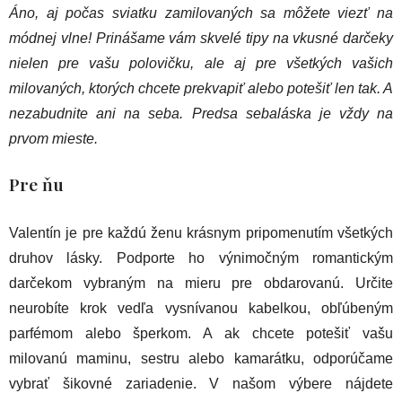
Áno, aj počas sviatku zamilovaných sa môžete viezť na
módnej vlne! Prinášame vám skvelé tipy na vkusné darčeky
nielen pre vašu polovičku, ale aj pre všetkých vašich
milovaných, ktorých chcete prekvapiť alebo potešiť len tak. A
nezabudnite ani na seba. Predsa sebaláska je vždy na
prvom mieste.
Pre ňu
Valentín je pre každú ženu krásnym pripomenutím všetkých
druhov lásky. Podporte ho výnimočným romantickým
darčekom vybraným na mieru pre obdarovanú. Určite
neurobíte krok vedľa vysnívanou kabelkou, obľúbeným
parfémom alebo šperkom. A ak chcete potešiť vašu
milovanú maminu, sestru alebo kamarátku, odporúčame
vybrať šikovné zariadenie. V našom výbere nájdete