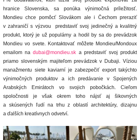
hranice Slovenska, sa ponúka výnimočná príležitosť.
Mondieu chce pomôcť Slovákom ale i Čechom preraziť
v zahraničí s výzvou predstaviť svoj jedinečný a kvalitný
produkt, ktorý je už populárny a hodil by sa do prevádzok
Mondieu vo svete. Kontaktovať môžete Mondieu/Mondoux
emailom na
dubai@mondieu.sk
a predstaviť svoj produkt
priamo slovenským majiteľom prevádzok v Dubaji. Víziou
manažmentu siete kaviarní je zabezpečiť export takýchto
výnimočných produktov a ich predávanie v Spojených
Arabských Emirátoch vo svojich pobočkách. Cieľom
spoločnosti je však okrem toho nájsť aj šikovných
a skúsených ľudí na trhu z oblastí architektúry, dizajnu
a ďalších kreatívnych odvetví.