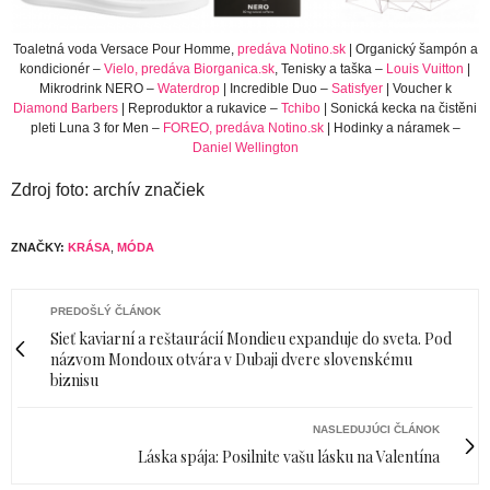
Toaletná voda Versace Pour Homme,
predáva Notino.sk
| Organický šampón a
kondicionér –
Vielo, predáva Biorganica.sk
, Tenisky a taška –
Louis Vuitton
|
Mikrodrink NERO –
Waterdrop
| Incredible Duo –
Satisfyer
| Voucher k
Diamond Barbers
| Reproduktor a rukavice –
Tchibo
| Sonická kecka na čistěni
pleti Luna 3 for Men –
FOREO, predáva Notino.sk
| Hodinky a náramek –
Daniel Wellington
Zdroj foto: archív značiek
ZNAČKY:
KRÁSA
,
MÓDA
PREDOŠLÝ ČLÁNOK
Sieť kaviarní a reštaurácií Mondieu expanduje do sveta. Pod
názvom Mondoux otvára v Dubaji dvere slovenskému
biznisu
NASLEDUJÚCI ČLÁNOK
Láska spája: Posilnite vašu lásku na Valentína