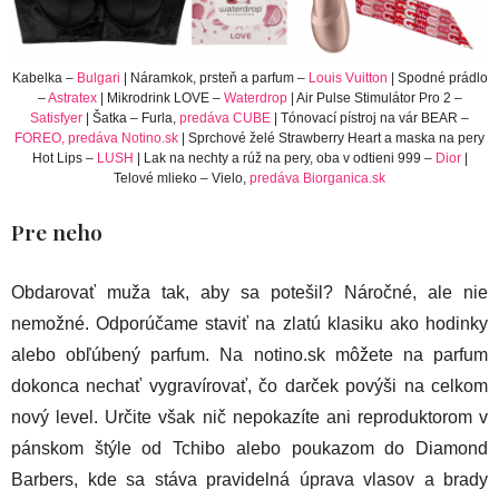
Kabelka –
Bulgari
| Náramkok, prsteň a parfum –
Louis Vuitton
| Spodné prádlo
–
Astratex
| Mikrodrink LOVE –
Waterdrop
| Air Pulse Stimulátor Pro 2 –
Satisfyer
| Šatka – Furla,
predáva CUBE
| Tónovací pístroj na vár BEAR –
FOREO, predáva Notino.sk
| Sprchové želé Strawberry Heart a maska na pery
Hot Lips –
LUSH
| Lak na nechty a rúž na pery, oba v odtieni 999 –
Dior
|
Telové mlieko – Vielo,
predáva Biorganica.sk
Pre neho
Obdarovať muža tak, aby sa potešil? Náročné, ale nie
nemožné. Odporúčame staviť na zlatú klasiku ako hodinky
alebo obľúbený parfum. Na notino.sk môžete na parfum
dokonca nechať vygravírovať, čo darček povýši na celkom
nový level. Určite však nič nepokazíte ani reproduktorom v
pánskom štýle od Tchibo alebo poukazom do Diamond
Barbers, kde sa stáva pravidelná úprava vlasov a brady