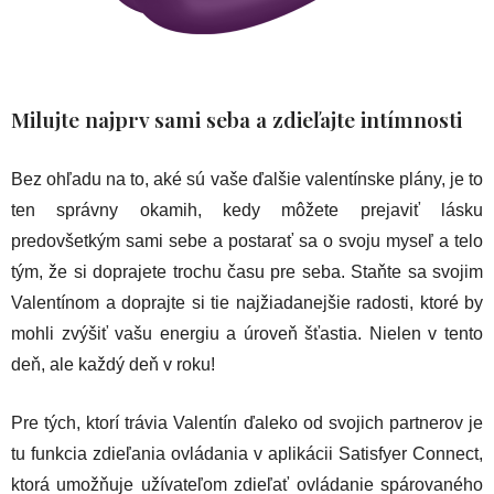
Milujte najprv sami seba a zdieľajte intímnosti
Bez ohľadu na to, aké sú vaše ďalšie valentínske plány, je to
ten správny okamih, kedy môžete prejaviť lásku
predovšetkým sami sebe a postarať sa o svoju myseľ a telo
tým, že si doprajete trochu času pre seba. Staňte sa svojim
Valentínom a doprajte si tie najžiadanejšie radosti, ktoré by
mohli zvýšiť vašu energiu a úroveň šťastia. Nielen v tento
deň, ale každý deň v roku!
Pre tých, ktorí trávia Valentín ďaleko od svojich partnerov je
tu funkcia zdieľania ovládania v aplikácii Satisfyer Connect,
ktorá umožňuje užívateľom zdieľať ovládanie spárovaného