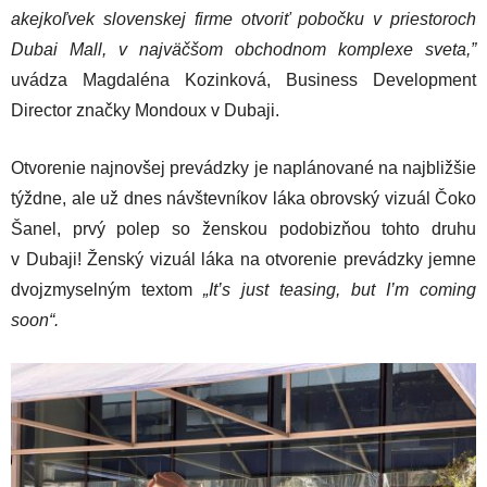
akejkoľvek slovenskej firme otvoriť pobočku v priestoroch
Dubai Mall, v najväčšom obchodnom komplexe sveta,”
uvádza Magdaléna Kozinková, Business Development
Director značky Mondoux v Dubaji.
Otvorenie najnovšej prevádzky je naplánované na najbližšie
týždne, ale už dnes návštevníkov láka obrovský vizuál Čoko
Šanel, prvý polep so ženskou podobizňou tohto druhu
v Dubaji! Ženský vizuál láka na otvorenie prevádzky jemne
dvojzmyselným textom
„It’s just teasing, but I’m coming
soon“.