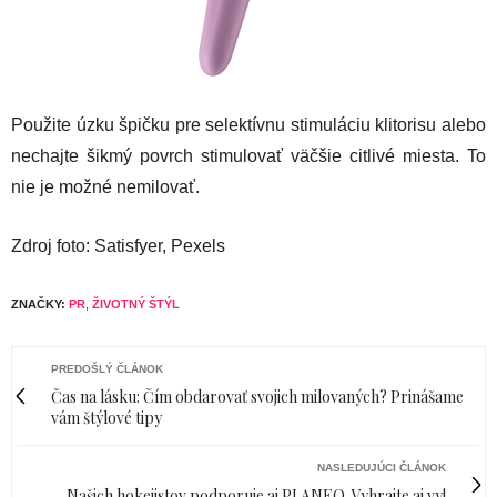
Použite úzku špičku pre selektívnu stimuláciu klitorisu alebo
nechajte šikmý povrch stimulovať väčšie citlivé miesta. To
nie je možné nemilovať.
Zdroj foto: Satisfyer, Pexels
ZNAČKY:
PR
,
ŽIVOTNÝ ŠTÝL
PREDOŠLÝ ČLÁNOK
Čas na lásku: Čím obdarovať svojich milovaných? Prinášame
vám štýlové tipy
NASLEDUJÚCI ČLÁNOK
Našich hokejistov podporuje aj PLANEO. Vyhrajte aj vy!