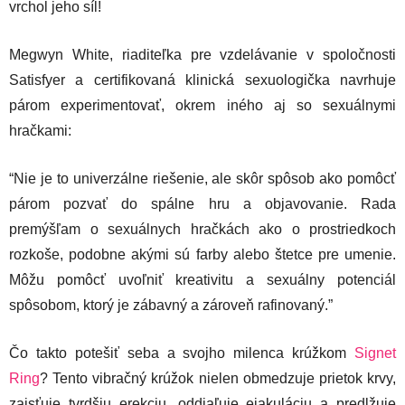
vrchol jeho síl!
Megwyn White, riaditeľka pre vzdelávanie v spoločnosti
Satisfyer a certifikovaná klinická sexuologička navrhuje
párom experimentovať, okrem iného aj so sexuálnymi
hračkami:
“Nie je to univerzálne riešenie, ale skôr spôsob ako pomôcť
párom pozvať do spálne hru a objavovanie. Rada
premýšľam o sexuálnych hračkách ako o prostriedkoch
rozkoše, podobne akými sú farby alebo štetce pre umenie.
Môžu pomôcť uvoľniť kreativitu a sexuálny potenciál
spôsobom, ktorý je zábavný a zároveň rafinovaný.”
Čo takto potešiť seba a svojho milenca krúžkom
Signet
Ring
? Tento vibračný krúžok nielen obmedzuje prietok krvy,
zaisťuje tvrdšiu erekciu, oddiaľuje ejakuláciu a predlžuje