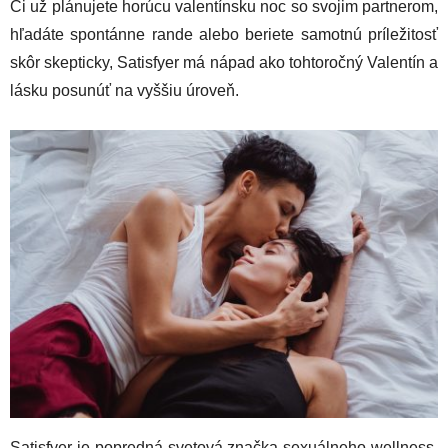
Či už plánujete horúcu valentínsku noc so svojim partnerom,
hľadáte spontánne rande alebo beriete samotnú príležitosť
skôr skepticky, Satisfyer má nápad ako tohtoročný Valentín a
lásku posunúť na vyššiu úroveň.
Satisfyer je popredná svetová značka sexuálneho wellness,