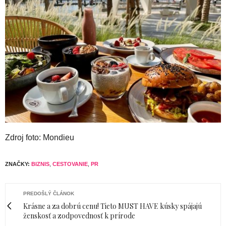
Zdroj foto: Mondieu
ZNAČKY:
BIZNIS
,
CESTOVANIE
,
PR
PREDOŠLÝ ČLÁNOK
Krásne a za dobrú cenu! Tieto MUST HAVE kúsky spájajú
ženskosť a zodpovednosť k prírode