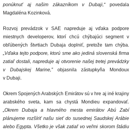
ponúknuť aj našim zákazníkom v Dubaji,“
povedala
Magdaléna Kozinková.
Rozvoj prevádzok v SAE napreduje aj vďaka podpore
miestnych developerov, ktorí chcú chýbajúci segment v
obľúbených štvrtiach Dubaja doplniť, pretože tam chýba.
„Vďaka tejto podpore, ktorú sme ako jediná slovenská firma
zatiaľ dostali, napreduje aj otvorenie našej tretej prevádzky
v Dubajskej Marine,”
objasnila zástupkyňa Mondoux
v Dubaji.
Okrem Spojených Arabských Emirátov sú v hre aj iné krajiny
arabského sveta, kam sa chystá Mondieu expandovať.
„Okrem Dubaja a hlavného mesta emirátov Abú Zabí
plánujeme rozšíriť našu sieť do susednej Saudskej Arábie
alebo Egypta. Všetko je však zatiaľ vo veľmi skorom štádiu