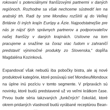
rokovaní s potenciálnymi franšízovými partnermi v daných
regiónoch. Rozhodne sa však nechceme sústrediť len na
arabský trh. Radi by sme Mondieu rozšírili aj do Veľkej
Británie či iných krajín Európy a Ázie. Najpodstatnejšie pre
nás je nájsť tých správnych partnerov a podporovateľov
našej franšízy v daných krajinách. Usilovne na tom
pracujeme a snažíme sa čoraz viac ľudom v zahraničí
predstaviť výnimočné produkty zo Slovenska,“
dopĺňa
Magdaléna Kozinková.
Expandovať však nebudú iba pobočky bistra, ale aj nové
produktové kategórie, ktoré posúvajú sieť Mondieu/Mondoux
na úplne inú pozíciu v tomto segmente. V prípravách sú
novinky, ktoré budú predstavené už vo veľmi krátkom čase.
Prvou bude séria takzvaných „funkčných“ čokolád, ktoré
okrem pridaných vlastností budú vyrábané receptúrou Bean-