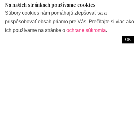
Na našich stránkach používame cookies
od
REDAKCIA
Súbory cookies nám pomáhajú zlepšovať sa a
prispôsobovať obsah priamo pre Vás. Prečítajte si viac ako
Nemusíte byť EKO aktivistka, aby ste chránili životné
ich používame na stránke o
ochrane súkromia
.
prostredie. Stačí si vybrať tie správne materiály, z ktorých je
OK
vaše oblečenie. Našli sme krásne a cenovo dostupné kúsky,
ktoré podčiarknu váš pôvab.