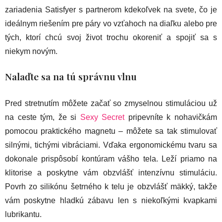
zariadenia Satisfyer s partnerom kdekoľvek na svete, čo je
ideálnym riešením pre páry vo vzťahoch na diaľku alebo pre
tých, ktorí chcú svoj život trochu okoreniť a spojiť sa s
niekym novým.
Nalaďte sa na tú správnu vlnu
Pred stretnutím môžete začať so zmyselnou stimuláciou už
na ceste tým, že si
Sexy Secret
pripevníte k nohavičkám
pomocou praktického magnetu – môžete sa tak stimulovať
silnými, tichými vibráciami. Vďaka ergonomickému tvaru sa
dokonale prispôsobí kontúram vášho tela. Leží priamo na
klitorise a poskytne vám obzvlášť intenzívnu stimuláciu.
Povrh zo silikónu šetrného k telu je obzvlášť mäkký, takže
vám poskytne hladkú zábavu len s niekoľkými kvapkami
lubrikantu.