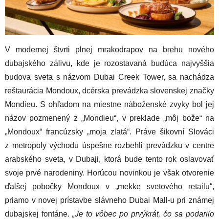
V modernej štvrti plnej mrakodrapov na brehu nového
dubajského zálivu, kde je rozostavaná budúca najvyššia
budova sveta s názvom Dubai Creek Tower, sa nachádza
reštaurácia Mondoux, dcérska prevádzka slovenskej značky
Mondieu. S ohľadom na miestne náboženské zvyky bol jej
názov pozmenený z „Mondieu“, v preklade „môj bože“ na
„Mondoux“ francúzsky „moja zlatá“. Práve šikovní Slováci
z metropoly východu úspešne rozbehli prevádzku v centre
arabského sveta, v Dubaji, ktorá bude tento rok oslavovať
svoje prvé narodeniny. Horúcou novinkou je však otvorenie
ďalšej pobočky Mondoux v „mekke svetového retailu“,
priamo v novej prístavbe slávneho Dubai Mall-u pri známej
dubajskej fontáne.
„Je to vôbec po prvýkrát, čo sa podarilo