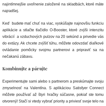
najintímnejšie uvoľnenie založené na skladbách, ktoré máte
najradšej.
Keď budete mať chuť na viac, vyskúšajte najnovšiu funkciu
aplikácie a stlačte tlačidlo O-Booster, ktoré zvýši intenzitu
vibrácií a vzduchových pulzov na 20 sekúnd a privedie vás
do extázy. Ak chcete zvýšiť túhu, môžete odovzdať diaľkové
ovládanie pomôcky svojmu partnerovi a pripraviť sa na
nečakanú zábavu.
Kombinujte a párujte
Experimentujte sami alebo s partnerom a preskúmajte svoju
zmyselnosť na Valentína. S aplikáciou Satisfyer Connect
môžete používať až štyri hračky súčasne, pokiaľ ste tomu
otvorený! Stačí si vtedy vybrať priority a priviesť svoje telo na