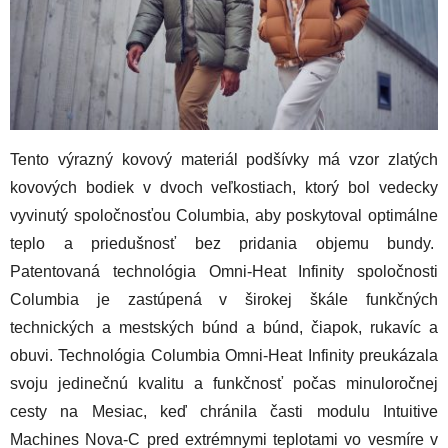
Tento výrazný kovový materiál podšívky má vzor zlatých
kovových bodiek v dvoch veľkostiach, ktorý bol vedecky
vyvinutý spoločnosťou Columbia, aby poskytoval optimálne
teplo a priedušnosť bez pridania objemu bundy.
Patentovaná technológia Omni-Heat Infinity spoločnosti
Columbia je zastúpená v širokej škále funkčných
technických a mestských búnd a búnd, čiapok, rukavíc a
obuvi. Technológia Columbia Omni-Heat Infinity preukázala
svoju jedinečnú kvalitu a funkčnosť počas minuloročnej
cesty na Mesiac, keď chránila časti modulu Intuitive
Machines Nova-C pred extrémnymi teplotami vo vesmíre v