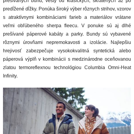
prešívaných búnd, vesty od klasických, skrátených až po
predĺžené dĺžky. Ponúka široký výber rôznych strihov, vzorov
s atraktívnymi kombináciami farieb a materiálov vrátane
veľmi obľúbeného sherpa fleecu. V ponuke sú aj dlhé
prešívané páperové kabáty a parky. Bundy sú vybavené
rôznymi úrovňami nepremokavosti a izolácie. Najlepšiu
hrejivosť zabezpečuje vysokokvalitná syntetická alebo
páperová výplň v kombinácii s medzinárodne oceňovanou
zlatou termoreflexnou technológiou Columbia Omni-Heat
Infinity.