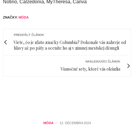
Notino, Calzedonia, MyTheresa, Canva
ZNAČKY:
MÓDA
PREDOŠLÝ ČLÁNOK
Viete, čo je zlato značky Columbia? Dokonale vás zahreje od
hlavy až po päty a oceníte ho aj v zimnej mestskej džungli
NASLEDUJÚCI ČLÁNOK
Vianočné sety, ktoré vás okúzlia
MÓDA
12. DECEMBRA 2024