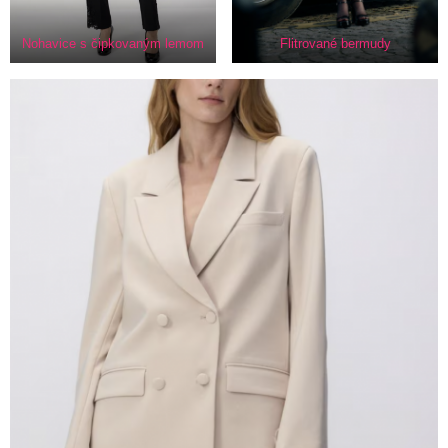
Nohavice s čipkovaným lemom
Flitrované bermudy