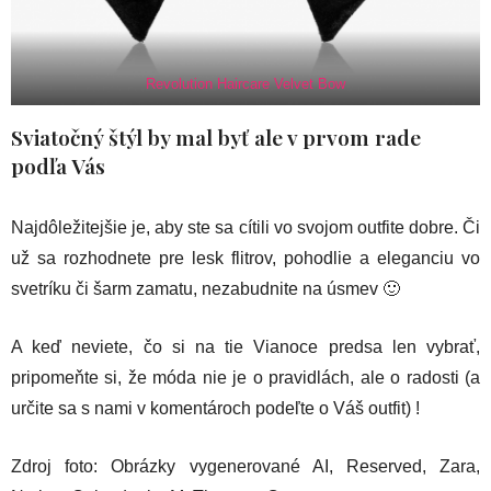
Revolution Haircare Velvet Bow
Sviatočný štýl by mal byť ale v prvom rade
podľa Vás
Najdôležitejšie je, aby ste sa cítili vo svojom outfite dobre. Či
už sa rozhodnete pre lesk flitrov, pohodlie a eleganciu vo
svetríku či šarm zamatu, nezabudnite na úsmev 🙂
A keď neviete, čo si na tie Vianoce predsa len vybrať,
pripomeňte si, že móda nie je o pravidlách, ale o radosti (a
určite sa s nami v komentároch podeľte o Váš outfit) !
Zdroj foto: Obrázky vygenerované AI, Reserved, Zara,