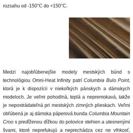
rozsahu od -150°C do +150°C.
Medzi najobľúbenejšie modely mestských búnd s
technológiou Omni-Heat Infinity patrí
Columbia Bulo Point
,
ktorá je k dispozícii v niekoľkých pánskych a dámskych
modeloch. Je veľmi pohodlná, teplá a nepremokavá, takže
je nepostrádateľná pri mestských zimných plieskach. Veľmi
obľúbená je aj dámska páperová bunda
Columbia Mountain
Croo
s predĺženou dĺžkou do polovice stehien a utesnenými
švami, ktoré neprefukujú a neprechádza cez ne vlhkosť.