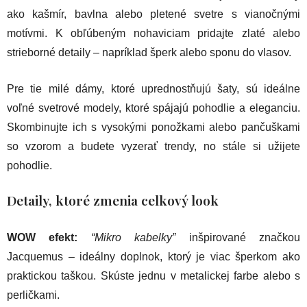
ako kašmír, bavlna alebo pletené svetre s vianočnými
motívmi. K obľúbeným nohaviciam pridajte zlaté alebo
strieborné detaily – napríklad šperk alebo sponu do vlasov.
Pre tie milé dámy, ktoré uprednostňujú šaty, sú ideálne
voľné svetrové modely, ktoré spájajú pohodlie a eleganciu.
Skombinujte ich s vysokými ponožkami alebo pančuškami
so vzorom a budete vyzerať trendy, no stále si užijete
pohodlie.
Detaily, ktoré zmenia celkový look
WOW efekt:
“Mikro kabelky”
inšpirované značkou
Jacquemus – ideálny doplnok, ktorý je viac šperkom ako
praktickou taškou. Skúste jednu v metalickej farbe alebo s
perličkami.