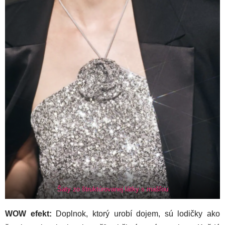
Šaty zo štruktúrovanej látky s mašľou
WOW efekt:
Doplnok, ktorý urobí dojem, sú lodičky ako