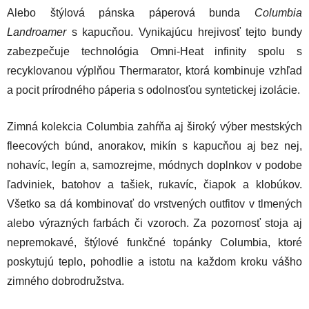
Alebo štýlová pánska páperová bunda
Columbia
Landroamer
s kapucňou. Vynikajúcu hrejivosť tejto bundy
zabezpečuje technológia Omni-Heat infinity spolu s
recyklovanou výplňou Thermarator, ktorá kombinuje vzhľad
a pocit prírodného páperia s odolnosťou syntetickej izolácie.
Zimná kolekcia Columbia zahŕňa aj široký výber mestských
fleecových búnd, anorakov, mikín s kapucňou aj bez nej,
nohavíc, legín a, samozrejme, módnych doplnkov v podobe
ľadviniek, batohov a tašiek, rukavíc, čiapok a klobúkov.
Všetko sa dá kombinovať do vrstvených outfitov v tlmených
alebo výrazných farbách či vzoroch. Za pozornosť stoja aj
nepremokavé, štýlové funkčné topánky Columbia, ktoré
poskytujú teplo, pohodlie a istotu na každom kroku vášho
zimného dobrodružstva.