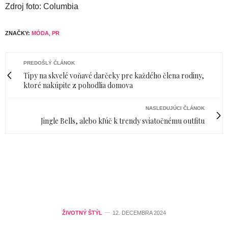
Zdroj foto: Columbia
ZNAČKY:
MÓDA
,
PR
PREDOŠLÝ ČLÁNOK
Tipy na skvelé voňavé darčeky pre každého člena rodiny,
ktoré nakúpite z pohodlia domova
NASLEDUJÚCI ČLÁNOK
Jingle Bells, alebo kľúč k trendy sviatočnému outfitu
ŽIVOTNÝ ŠTÝL
12. DECEMBRA 2024