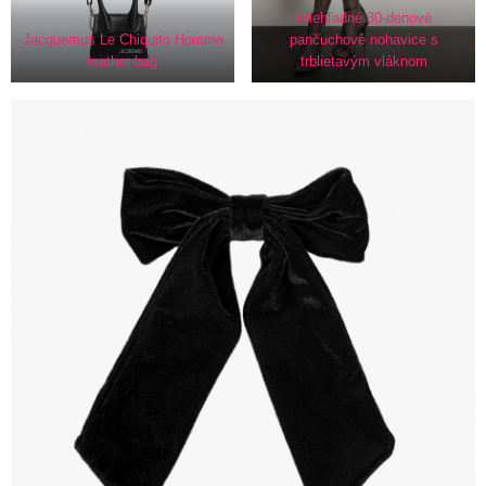
Priehľadné 30-denové
Jacquemus Le Chiquito Homme
pančuchové nohavice s
leather bag
trblietavým vláknom