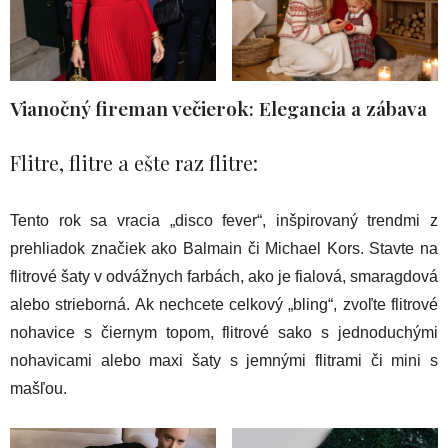
Vianočný fireman večierok: Elegancia a zábava
Flitre, flitre a ešte raz flitre:
Tento rok sa vracia „disco fever“, inšpirovaný trendmi z
prehliadok značiek ako Balmain či Michael Kors. Stavte na
flitrové šaty v odvážnych farbách, ako je fialová, smaragdová
alebo strieborná. Ak nechcete celkový „bling“, zvoľte flitrové
nohavice s čiernym topom, flitrové sako s jednoduchými
nohavicami alebo maxi šaty s jemnými flitrami či mini s
mašľou.