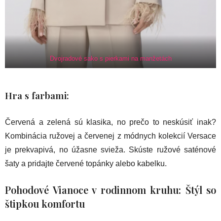
Dvojradové sako s pierkami na manžetách
Hra s farbami:
Červená a zelená sú klasika, no prečo to neskúsiť inak?
Kombinácia ružovej a červenej z módnych kolekcií Versace
je prekvapivá, no úžasne svieža. Skúste ružové saténové
šaty a pridajte červené topánky alebo kabelku.
Pohodové Vianoce v rodinnom kruhu: Štýl so
štipkou komfortu