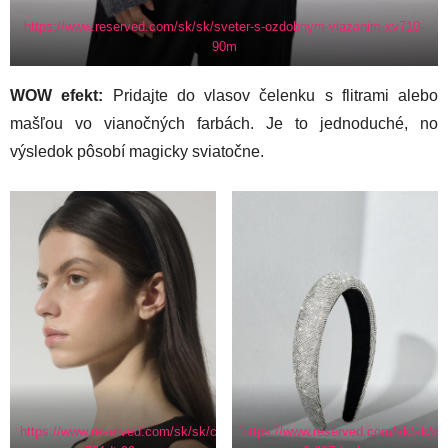
https://www.reserved.com/sk/sk/sveter-s-ozdobnym-viazanim-xv710-
90m
WOW efekt:
Pridajte do vlasov čelenku s flitrami alebo
mašľou vo vianočných farbách. Je to jednoduché, no
výsledok pôsobí magicky sviatočne.
https://www.reserved.com/sk/sk/celenka-
https://www.reserved.com/sk/sk/ce