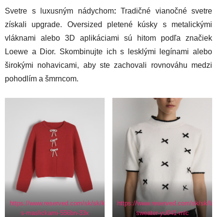
Svetre s luxusným nádychom
:
Tradičné vianočné svetre
získali upgrade. Oversized pletené kúsky s metalickými
vláknami alebo 3D aplikáciami sú hitom podľa značiek
Loewe a Dior. Skombinujte ich s lesklými legínami alebo
širokými nohavicami, aby ste zachovali rovnováhu medzi
pohodlím a šmrncom.
https://www.reserved.com/sk/sk/kardigan-
https://www.reserved.com/sk/sk/lad
s-maslickami-556bn-33x
sweater-yu041-mlc