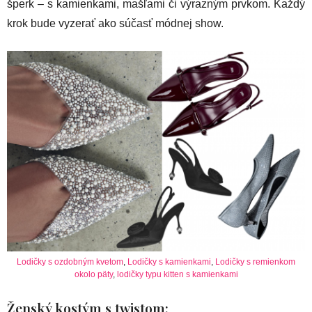
šperk – s kamienkami, mašľami či výrazným prvkom. Každý
krok bude vyzerať ako súčasť módnej show.
Lodičky s ozdobným kvetom
,
Lodičky s kamienkami
,
Lodičky s remienkom
okolo päty
,
lodičky typu kitten s kamienkami
Ženský kostým s twistom: