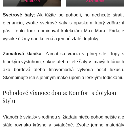
701dt-99x
2-697dt-slv
Svetrové šaty:
Ak túžite po pohodlí, no nechcete stratiť
eleganciu, zvoľte svetrové šaty s opaskom, ktorý zdôrazní
pás. Tento look dominoval kolekciám Max Mara. Pridajte
vysoké čižmy nad kolená a jemné zlaté doplnky.
Zamatová klasika:
Zamat sa vracia v plnej sile. Topy s
hlbokým výstrihom, sukne alebo celé šaty v tmavých tónoch
ako bordová alebo tmavomodrá vytvoria pocit luxusu.
Skombinujte ich s jemným make-upom a lesklými lodičkami.
Pohodové Vianoce doma: Komfort s dotykom
štýlu
Vianočné sviatky s rodinou si žiadajú niečo pohodlnejšie ale
stále rovnako krásne a sviatočné. Zvoľte jemné materiály