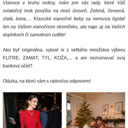
Vianoce v kruhu rodiny, mám pre vás rady, ktoré Váš
sviatočný look povýšia na novú úroveň. Zelená, červená,
zlatá, biela,… Klasické vianočné farby sa nemusia ligotať
len na Vašom vianočnom stromčeku, ale napr. aj na Vašich
doplnkoch či samotnom outfite!
Ako byť originálna, vybrať si z veľkého množstva výberu
FLITRE, ZAMAT, TYL, KOŽA,… a ani nezruinovať svoj
bankový účet?
Otázka, na ktorú vám s radosťou odpoviem!