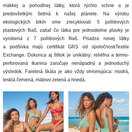
mäkkej a pohodlnej látky, ktorá rýchlo schne a je
predovšetkým šetrná k našej plánete. Na výrobu
ekologických bikín sme zrecyklovali 5 pollitrových
plastových fliaš, zatiaľ čo látka pre jednodielne plavky je
vyrobená z 7 pollitrových fliaš. Priadza novej látky
a podšívka majú certifikát GRS od spoločnostiTextile
Exchange. Dokonca aj štítok je unikátny: reliéfna a termo-
perforovaná tkanina zaručuje nenápadný a jednoduchý
výsledok. Farebná škála je ako vždy ohromujúca: modrá,
lesklá červená, mätovo zelená a hnedá.