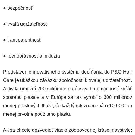
● bezpečnosť
● trvalá udržateľnosť
● transparentnosť
● rovnoprávnosť a inklúzia
Predstavenie inovatívneho systému dopĺňania do P&G Hair
Care je ukážkou záväzku spoločnosti k trvalej udržateľnosti.
Aktivita umožní 200 miliónom európskych domácností znížiť
spotrebu plastov a v Európe sa tak vyrobí o 300 miliónov
5
menej plastových fliaš
, čo každý rok znamená o 10 000 ton
menej prvotne použitého plastu.
Ak sa chcete dozvedieť viac o zodpovednej kráse, navštívte: