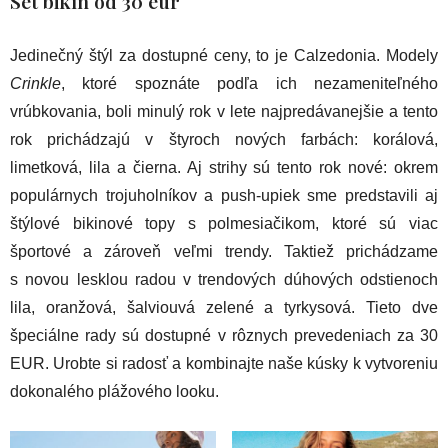
Set bikín od 30 eur
Jedinečný štýl za dostupné ceny, to je Calzedonia. Modely
Crinkle
, ktoré spoznáte podľa ich nezameniteľného
vrúbkovania, boli minulý rok v lete najpredávanejšie a tento
rok prichádzajú v štyroch nových farbách: korálová,
limetková, lila a čierna. Aj strihy sú tento rok nové: okrem
populárnych trojuholníkov a push-upiek sme predstavili aj
štýlové bikinové topy s polmesiačikom, ktoré sú viac
športové a zároveň veľmi trendy. Taktiež prichádzame
s novou lesklou radou v trendových dúhových odstienoch
lila, oranžová, šalviouvá zelené a tyrkysová. Tieto dve
špeciálne rady sú dostupné v rôznych prevedeniach za 30
EUR. Urobte si radosť a kombinajte naše kúsky k vytvoreniu
dokonalého plážového looku.