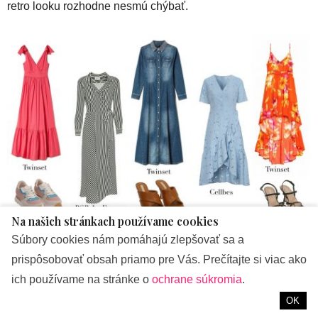
retro looku rozhodne nesmú chýbať.
Na našich stránkach používame cookies
cellbes.sk
|
primadonnacollection.sk
Súbory cookies nám pomáhajú zlepšovať sa a
prispôsobovať obsah priamo pre Vás. Prečítajte si viac ako
Zdroj foto: Twinset, Cellbes.sk, La Femme, , Björn Borg –
ich používame na stránke o
ochrane súkromia
.
upbrands.sk, primadonnacollection.sk
OK