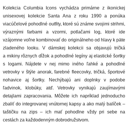
Kolekcia Columbia Icons vychádza primárne z ikonickej
unisexovej kolekcie Santa Ana z roku 1990 a ponúka
viacúčelové pohodlné outfity, ktoré sú známe svojimi strihmi,
výraznými farbami a vzormi, potlačami log, ktoré ide
vzájomne voľne kombinovať do originálneho od hlavy k päte
zladeného looku. V dámskej kolekcii sa objavujú tričká
a mikiny rôznych dĺžok a pohodlné legíny aj elastické šortky
s logami. Nájdete v nej mimo iného ľahké a pohodlné
vetrovky v štýle anorak, farebné fleecovky, tričká, športové
nohavice aj šortky. Nechýbajú ani doplnky v podobe
ľadvinok, klobúky, atď. Vetrovky vynikajú zaujímavými
detajlami zapracovania. Môžete ich napríklad jednoducho
zbaliť do integrovanej vnútornej kapsy a ako malý balíček –
taštičku na zips – ich mať pohodlne vždy pri sebe na
cestách za každodenným dobrodružstvom.