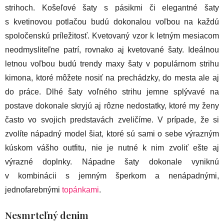
strihoch. Košeľové šaty s pásikmi či elegantné šaty
s kvetinovou potlačou budú dokonalou voľbou na každú
spoločenskú príležitosť. Kvetovaný vzor k letným mesiacom
neodmysliteľne patrí, rovnako aj kvetované šaty. Ideálnou
letnou voľbou budú trendy maxy šaty v populárnom strihu
kimona, ktoré môžete nosiť na prechádzky, do mesta ale aj
do práce. Dlhé šaty voľného strihu jemne splývavé na
postave dokonale skryjú aj rôzne nedostatky, ktoré my ženy
často vo svojich predstavách zveličíme. V prípade, že si
zvolíte nápadný model šiat, ktoré sú sami o sebe výrazným
kúskom vášho outfitu, nie je nutné k nim zvoliť ešte aj
výrazné doplnky. Nápadne šaty dokonale vyniknú
v kombinácii s jemným šperkom a nenápadnými,
jednofarebnými
topánkami
.
Nesmrteľný denim