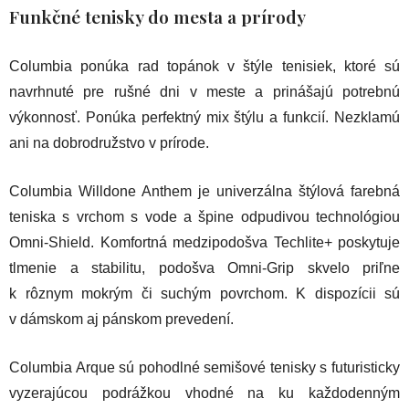
Funkčné tenisky do mesta a prírody
Columbia ponúka rad topánok v štýle tenisiek, ktoré sú
navrhnuté pre rušné dni v meste a prinášajú potrebnú
výkonnosť. Ponúka perfektný mix štýlu a funkcií. Nezklamú
ani na dobrodružstvo v prírode.
Columbia Willdone Anthem je univerzálna štýlová farebná
teniska s vrchom s vode a špine odpudivou technológiou
Omni-Shield. Komfortná medzipodošva Techlite+ poskytuje
tlmenie a stabilitu, podošva Omni-Grip skvelo priľne
k rôznym mokrým či suchým povrchom. K dispozícii sú
v dámskom aj pánskom prevedení.
Columbia Arque sú pohodlné semišové tenisky s futuristicky
vyzerajúcou podrážkou vhodné na ku každodenným