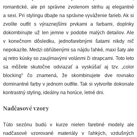
romantické, ale pri správne zvolenom strihu aj elegantné
a sexi. Pri stylingu dbajte na správne vyváženie farieb. Ak si
zvolíte outfit s výraznejšími prvkami a farbami, doplnky
dokombinujte už len jemne v podobe malých detailov. Ale
v konečnom dôsledku, jednofarebnými šatami nikdy nič
nepokazíte. Medzi obľúbenými sa nájdu ľahké, maxi šaty ale
aj retro kúsky so zaujímavými volánmi či strapcami. Toto leto
sa môžete skutočne odviazať a vyskúšať aj tzv. „color
blocking“ čo znamená, že skombinujete dve rovnako
dominantné farby v jednom outfite. Tak si vytvoríte dokonale
kontrastný styling, ideálny na horúce, letné dni.
Nadčasové vzory
Túto sezónu budú v kurze nielen farebné modely ale
nadčasové vzorované materiály v ľahkých, vzdušných