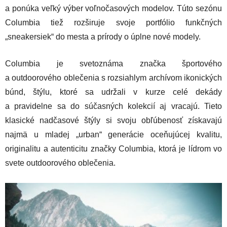
a ponúka veľký výber voľnočasových modelov. Túto sezónu
Columbia tiež rozširuje svoje portfólio funkčných
„sneakersiek“ do mesta a prírody o úplne nové modely.
Columbia je svetoznáma značka športového
a outdoorového oblečenia s rozsiahlym archívom ikonických
búnd, štýlu, ktoré sa udržali v kurze celé dekády
a pravidelne sa do súčasných kolekcií aj vracajú. Tieto
klasické nadčasové štýly si svoju obľúbenosť získavajú
najmä u mladej „urban“ generácie oceňujúcej kvalitu,
originalitu a autenticitu značky Columbia, ktorá je lídrom vo
svete outdoorového oblečenia.