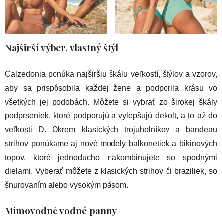
Najširší výber, vlastný štýl
Calzedonia ponúka najširšiu škálu veľkostí, štýlov a vzorov,
aby sa prispôsobila každej žene a podporila krásu vo
všetkých jej podobách. Môžete si vybrať zo širokej škály
podprseniek, ktoré podporujú a vylepšujú dekolt, a to až do
veľkosti D. Okrem klasických trojuholníkov a bandeau
strihov ponúkame aj nové modely balkonetiek a bikinových
topov, ktoré jednoducho nakombinujete so spodnými
dielami. Vyberať môžete z klasických strihov či braziliek, so
šnurovaním alebo vysokým pásom.
Mimovodné vodné panny