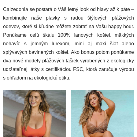
Calzedonia se postará o Váš letný look od hlavy až k päte –
kombinujte naše plavky s radou štýlových plážových
odevov, ktoré si kľudne môžete zobrať na Vašu happy hour.
Ponúkame celú škálu 100% ľanových košiel, mäkkých
nohavíc s jemným lurexom, mini aj maxi šiat alebo
splývavých bavlnených košiel. Ako bonus potom ponúkame
dva nové modely plážových tašiek vyrobených z ekologicky
udržateľnej látky s certifikáciou FSC, ktorá zaručuje výrobu
s ohľadom na ekologickú etiku.