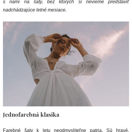
s nami na šaty, bez ktorých si nevieme predstaviť
nadchádzajúce letné mesiace.
Jednofarebná klasika
Farebné šaty k letu neodmysliteľne patria. Sú hravé,