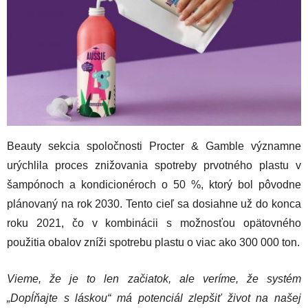
Beauty sekcia spoločnosti Procter & Gamble významne
urýchlila proces znižovania spotreby prvotného plastu v
šampónoch a kondicionéroch o 50 %, ktorý bol pôvodne
plánovaný na rok 2030. Tento cieľ sa dosiahne už do konca
roku 2021, čo v kombinácii s možnosťou opätovného
použitia obalov zníži spotrebu plastu o viac ako 300 000 ton.
Vieme, že je to len začiatok, ale veríme, že systém
„Dopĺňajte s láskou“ má potenciál zlepšiť život na našej