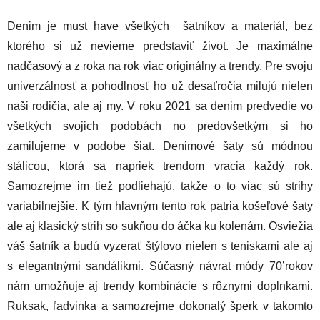
Denim je must have všetkých šatníkov a materiál, bez
ktorého si už nevieme predstaviť život. Je maximálne
nadčasový a z roka na rok viac originálny a trendy. Pre svoju
univerzálnosť a pohodlnosť ho už desaťročia milujú nielen
naši rodičia, ale aj my. V roku 2021 sa denim predvedie vo
všetkých svojich podobách no predovšetkým si ho
zamilujeme v podobe šiat. Denimové šaty sú módnou
stálicou, ktorá sa napriek trendom vracia každý rok.
Samozrejme im tiež podliehajú, takže o to viac sú strihy
variabilnejšie. K tým hlavným tento rok patria košeľové šaty
ale aj klasický strih so sukňou do áčka ku kolenám. Osviežia
váš šatník a budú vyzerať štýlovo nielen s teniskami ale aj
s elegantnými sandálikmi. Súčasný návrat módy 70’rokov
nám umožňuje aj trendy kombinácie s rôznymi doplnkami.
Ruksak, ľadvinka a samozrejme dokonalý šperk v takomto