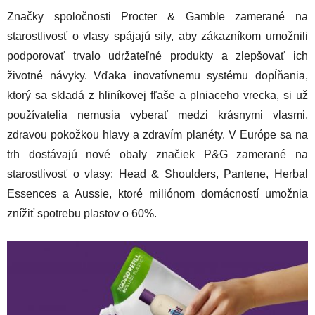
Značky spoločnosti Procter & Gamble zamerané na
starostlivosť o vlasy spájajú sily, aby zákazníkom umožnili
podporovať trvalo udržateľné produkty a zlepšovať ich
životné návyky. Vďaka inovatívnemu systému dopĺňania,
ktorý sa skladá z hliníkovej fľaše a plniaceho vrecka, si už
používatelia nemusia vyberať medzi krásnymi vlasmi,
zdravou pokožkou hlavy a zdravím planéty. V Európe sa na
trh dostávajú nové obaly značiek P&G zamerané na
starostlivosť o vlasy: Head & Shoulders, Pantene, Herbal
Essences a Aussie, ktoré miliónom domácností umožnia
znížiť spotrebu plastov o 60%.