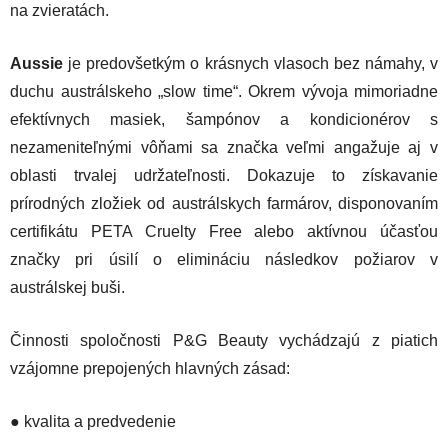
na zvieratách.
Aussie
je predovšetkým o krásnych vlasoch bez námahy, v
duchu austrálskeho „slow time“. Okrem vývoja mimoriadne
efektívnych masiek, šampónov a kondicionérov s
nezameniteľnými vôňami sa značka veľmi angažuje aj v
oblasti trvalej udržateľnosti. Dokazuje to získavanie
prírodných zložiek od austrálskych farmárov, disponovaním
certifikátu PETA Cruelty Free alebo aktívnou účasťou
značky pri úsilí o elimináciu následkov požiarov v
austrálskej buši.
Činnosti spoločnosti P&G Beauty vychádzajú z piatich
vzájomne prepojených hlavných zásad:
● kvalita a predvedenie