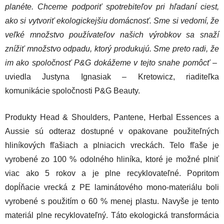
planéte. Chceme podporiť spotrebiteľov pri hľadaní ciest,
ako si vytvoriť ekologickejšiu domácnosť. Sme si vedomí, že
veľké množstvo používateľov našich výrobkov sa snaží
znížiť množstvo odpadu, ktorý produkujú. Sme preto radi, že
im ako spoločnosť P&G dokážeme v tejto snahe pomôcť
–
uviedla Justyna Ignasiak – Kretowicz, riaditeľka
komunikácie spoločnosti P&G Beauty.
Produkty Head & Shoulders, Pantene, Herbal Essences a
Aussie sú odteraz dostupné v opakovane použiteľných
hliníkových fľašiach a plniacich vreckách. Telo fľaše je
vyrobené zo 100 % odolného hliníka, ktoré je možné plniť
viac ako 5 rokov a je plne recyklovateľné. Popritom
dopĺňacie vrecká z PE laminátového mono-materiálu boli
vyrobené s použitím o 60 % menej plastu. Navyše je tento
materiál plne recyklovateľný. Táto ekologická transformácia