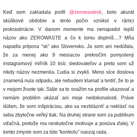
Keď som zakladala profil
@zerowastesk
, bolo akurát
skúškové obdobie a tento počin vznikol v rámci
prokrastinácie. V danom momente ma nenapadol lepší
názov ako ZEROWASTE a čo k tomu doplníš…? Mňa
napadla prípona “sk” ako Slovensko. Ja som ani nedúfala,
že za menej ako 9 mesiacov prekročím pomyslený
instagramový miľník 10 tisíc sledovateľov a preto som už
nikdy názov nezmenila. Ľudia si zvykli. Meno síce doslova
znamená nula odpadu, ale nebudem klamať a tvrdiť, že to je
v mojom živote tak. Stále sa to snažím na profile ukazovať a
nemám problém ukázať ani moje nedokonalosti. Práve
dúfam, že som inšpiráciou, ako sa nezblázniť a neklásť na
seba zbytočne veľký tlak. Na druhej strane som za publikum
vďačná, pretože ma neskutočne motivuje a posúva ďalej. V
tomto zmysle som za túto “kontrolu” naozaj rada.