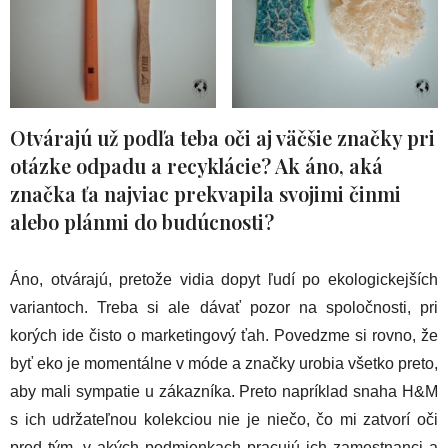
Otvárajú už podľa teba oči aj väčšie značky pri
otázke odpadu a recyklácie? Ak áno, aká
značka ťa najviac prekvapila svojimi činmi
alebo plánmi do budúcnosti?
Áno, otvárajú, pretože vidia dopyt ľudí po ekologickejších
variantoch. Treba si ale dávať pozor na spoločnosti, pri
korých ide čisto o marketingový ťah. Povedzme si rovno, že
byť eko je momentálne v móde a značky urobia všetko preto,
aby mali sympatie u zákazníka. Preto napríklad snaha H&M
s ich udržateľnou kolekciou nie je niečo, čo mi zatvorí oči
pred tým, v akých podmienkach pracujú ich zamestnanci a