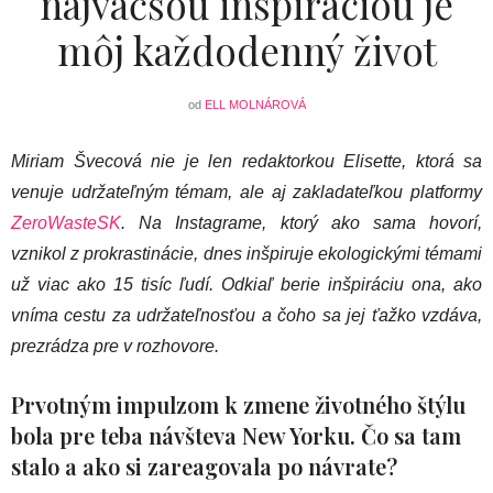
najväčšou inšpiráciou je
môj každodenný život
od
ELL MOLNÁROVÁ
Miriam Švecová nie je len redaktorkou Elisette, ktorá sa
venuje udržateľným témam, ale aj zakladateľkou platformy
ZeroWasteSK
. Na Instagrame, ktorý ako sama hovorí,
vznikol z prokrastinácie, dnes inšpiruje ekologickými témami
už viac ako 15 tisíc ľudí. Odkiaľ berie inšpiráciu ona, ako
vníma cestu za udržateľnosťou a čoho sa jej ťažko vzdáva,
prezrádza pre v rozhovore.
Prvotným impulzom k zmene životného štýlu
bola pre teba návšteva New Yorku. Čo sa tam
stalo a ako si zareagovala po návrate?