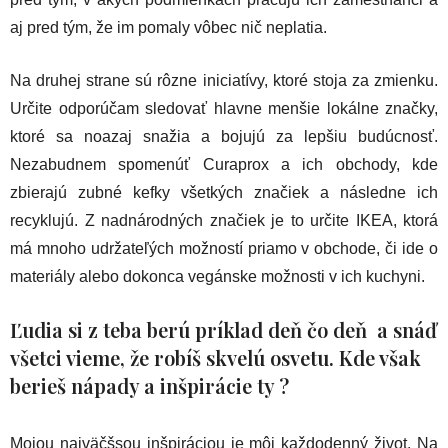
aj pred tým, že im pomaly vôbec nič neplatia.
Na druhej strane sú rôzne iniciatívy, ktoré stoja za zmienku.
Určite odporúčam sledovať hlavne menšie lokálne značky,
ktoré sa noazaj snažia a bojujú za lepšiu budúcnosť.
Nezabudnem spomenúť Curaprox a ich obchody, kde
zbierajú zubné kefky všetkých značiek a následne ich
recyklujú. Z nadnárodných značiek je to určite IKEA, ktorá
má mnoho udržateľých možností priamo v obchode, či ide o
materiály alebo dokonca vegánske možnosti v ich kuchyni.
Ľudia si z teba berú príklad deň čo deň a snáď
všetci vieme, že robíš skvelú osvetu. Kde však
berieš nápady a inšpirácie ty ?
Mojou najväčšsou inšpiráciou je môj každodenný život. Na