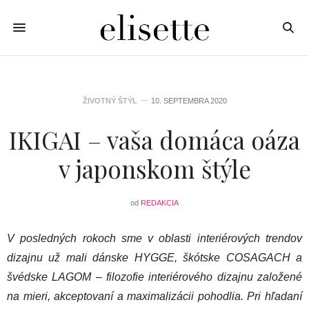
ŽIVOTNÝ ŠTÝL
10. SEPTEMBRA 2020
IKIGAI – vaša domáca oáza
v japonskom štýle
od
REDAKCIA
V posledných rokoch sme v oblasti interiérových trendov
dizajnu už mali dánske HYGGE, škótske COSAGACH a
švédske LAGOM – filozofie interiérového dizajnu založené
na mieri, akceptovaní a maximalizácii pohodlia. Pri hľadaní