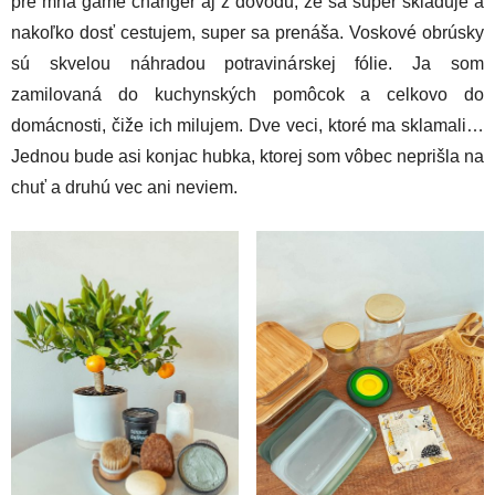
pre mňa game changer aj z dôvodu, že sa super skladuje a
nakoľko dosť cestujem, super sa prenáša. Voskové obrúsky
sú skvelou náhradou potravinárskej fólie. Ja som
zamilovaná do kuchynských pomôcok a celkovo do
domácnosti, čiže ich milujem. Dve veci, ktoré ma sklamali…
Jednou bude asi konjac hubka, ktorej som vôbec neprišla na
chuť a druhú vec ani neviem.