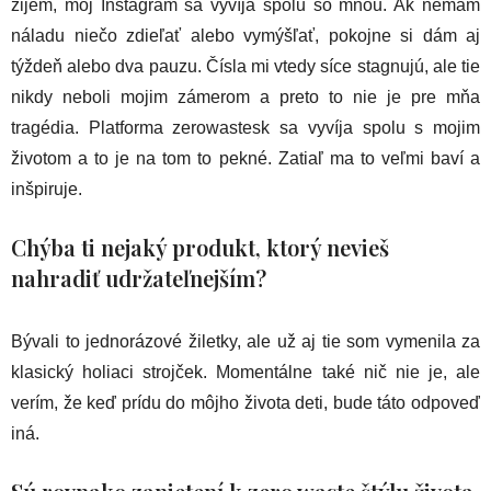
žijem, môj Instagram sa vyvíja spolu so mnou. Ak nemám
náladu niečo zdieľať alebo vymýšľať, pokojne si dám aj
týždeň alebo dva pauzu. Čísla mi vtedy síce stagnujú, ale tie
nikdy neboli mojim zámerom a preto to nie je pre mňa
tragédia. Platforma zerowastesk sa vyvíja spolu s mojim
životom a to je na tom to pekné. Zatiaľ ma to veľmi baví a
inšpiruje.
Chýba ti nejaký produkt, ktorý nevieš
nahradiť udržateľnejším?
Bývali to jednorázové žiletky, ale už aj tie som vymenila za
klasický holiaci strojček. Momentálne také nič nie je, ale
verím, že keď prídu do môjho života deti, bude táto odpoveď
iná.