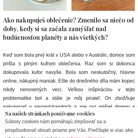
Ako nakupuješ oblečenie? Zmenilo sa niečo od
doby, kedy si sa začala zamýšľať nad
budúcnosťou planéty a nás všetkých?
Keď som bola prvý krát v USA alebo v Austrálii, domov som
prišla s plným kufrom oblečenia. Raz som si dokonca
dokupovala kufor navyše. Bola som neskutočný, hlavne
online, nákupný maniak. Ešte do dnešného dňa mám kopec
nikdy nenosených veci. Veľkou inšpiráciou v tejto
problematike bol a stále je môj priateľ. On zbožňuje
nakupovať v second-handoch a nie raz prišiel domov s
Na našich stránkach používame cookies
úlovkami, o ktoré som ho hneď ozbíjala. Ja ale tiež chápem,
Súbory cookies nám pomáhajú zlepšovať sa a
že my ženy chceme byť krásne, chceme sa páčiť a dobre sa
prispôsobovať obsah priamo pre Vás. Prečítajte si viac ako
cítiť. Preto, ak nakupujete vo veľkom, voľte udržateľné