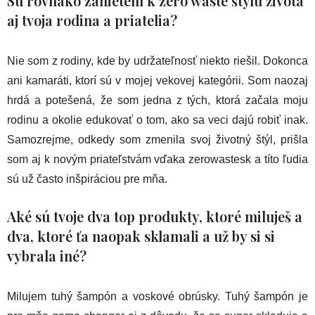
Sú rovnako zanietení k zero waste štýlu života
aj tvoja rodina a priatelia?
Nie som z rodiny, kde by udržateľnosť niekto riešil. Dokonca
ani kamaráti, ktorí sú v mojej vekovej kategórii. Som naozaj
hrdá a potešená, že som jedna z tých, ktorá začala moju
rodinu a okolie edukovať o tom, ako sa veci dajú robiť inak.
Samozrejme, odkedy som zmenila svoj životný štýl, prišla
som aj k novým priateľstvám vďaka zerowastesk a títo ľudia
sú už často inšpiráciou pre mňa.
Aké sú tvoje dva top produkty, ktoré miluješ a
dva, ktoré ťa naopak sklamali a už by si si
vybrala iné?
Milujem tuhý šampón a voskové obrúsky. Tuhý šampón je