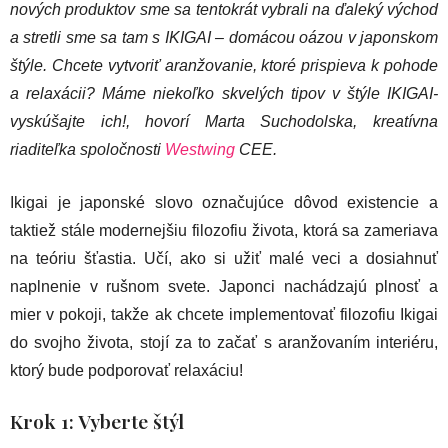
nových produktov sme sa tentokrát vybrali na ďaleký východ
a stretli sme sa tam s IKIGAI – domácou oázou v japonskom
štýle. Chcete vytvoriť aranžovanie, ktoré prispieva k pohode
a relaxácii? Máme niekoľko skvelých tipov v štýle IKIGAI-
vyskúšajte ich!, hovorí Marta Suchodolska, kreatívna
riaditeľka spoločnosti
Westwing
CEE.
Ikigai je japonské slovo označujúce dôvod existencie a
taktiež stále modernejšiu filozofiu života, ktorá sa zameriava
na teóriu šťastia. Učí, ako si užiť malé veci a dosiahnuť
naplnenie v rušnom svete. Japonci nachádzajú plnosť a
mier v pokoji, takže ak chcete implementovať filozofiu Ikigai
do svojho života, stojí za to začať s aranžovaním interiéru,
ktorý bude podporovať relaxáciu!
Krok 1: Vyberte štýl