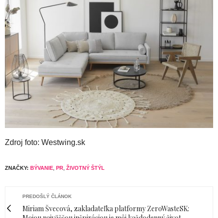
Zdroj foto: Westwing.sk
ZNAČKY:
BÝVANIE
,
PR
,
ŽIVOTNÝ ŠTÝL
PREDOŠLÝ ČLÁNOK
Miriam Švecová, zakladateľka platformy ZeroWasteSK:
Mojou najväčšou inšpiráciou je môj každodenný život