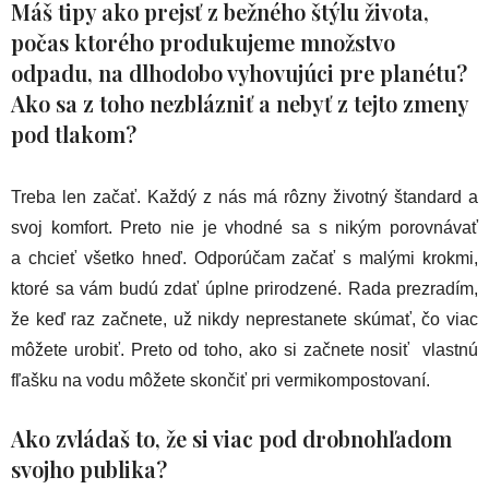
Máš tipy ako prejsť z bežného štýlu života,
počas ktorého produkujeme množstvo
odpadu, na dlhodobo vyhovujúci pre planétu?
Ako sa z toho nezblázniť a nebyť z tejto zmeny
pod tlakom?
Treba len začať. Každý z nás má rôzny životný štandard a
svoj komfort. Preto nie je vhodné sa s nikým porovnávať
a chcieť všetko hneď. Odporúčam začať s malými krokmi,
ktoré sa vám budú zdať úplne prirodzené. Rada prezradím,
že keď raz začnete, už nikdy neprestanete skúmať, čo viac
môžete urobiť. Preto od toho, ako si začnete nosiť vlastnú
fľašku na vodu môžete skončiť pri vermikompostovaní.
Ako zvládaš to, že si viac pod drobnohľadom
svojho publika?