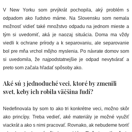
V New Yorku som prvýkrát pochopila, aký problém s
odpadom ako ľudstvo máme. Na Slovensku som nemala
možnosť vidieť také množstvo odpadu na jednom mieste a
tým si uvedomiť, aká je naozaj situácia. Doma ma vždy
viedli k ochrane prírody a k separovaniu, ale separovanie
bol pre mňa vrchol môjho myslenia. Po návrate domov som
si uvedomila, že najpodstatnejšie je odpad nevytvárať a
preto som začala hľadať spôsoby ako.
Aké sú 3 jednoduché veci, ktoré by zmenili
svet, keby ich robila väčšina ľudí?
Nedefinovala by som to ako tri konkrétne veci, možno skôr
ako princípy. Treba vedieť, aké materiály je možné využiť
viackrát a ako s nimi pracovať. Rovnako, ak nebudeme tvoriť