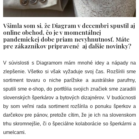
Všimla som si, že Diagram v decembri spustil aj
online obchod, čo je v momentálnej
pandemickej dobe priam nevyhnutnosť. Máte
pre zákazníkov pripravené aj ďalšie novinky?
V súvislosti s Diagramom mám mnohé idey a nápady na
zlepšenie. Všetko si však vyžaduje svoj čas. Rozšírili sme
sortiment tovaru o niche parížske a austrálske parufmy,
sputili sme e-shop, do portfólia svojich značiek sme zaradili
slovenských šperkárov a bytových dizajnérov. V budúcnosti
by som veľmi rada sortiment rozšírila o ponuku šperkov a
darčekov pre pánov, pretože cítim, že je ich na slovenskom
trhu skromnejšie, či o špeciálne kolaborácie so šperkármi a
umelcami.