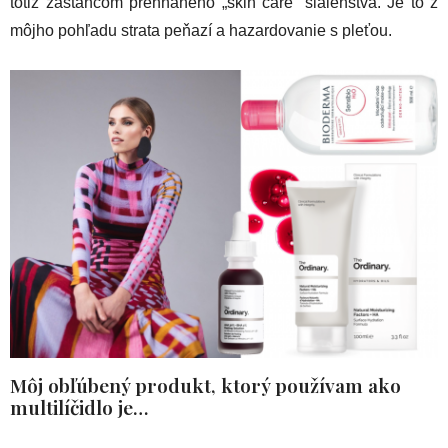
totiž zástancom prehnaného „skin care“ šialenstva. Je to z
môjho pohľadu strata peňazí a hazardovanie s pleťou.
Môj obľúbený produkt, ktorý používam ako
multilíčidlo je…