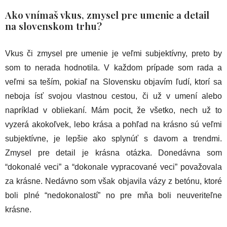
Ako vnímaš vkus, zmysel pre umenie a detail
na slovenskom trhu?
Vkus či zmysel pre umenie je veľmi subjektívny, preto by
som to nerada hodnotila. V každom prípade som rada a
veľmi sa teším, pokiaľ na Slovensku objavím ľudí, ktorí sa
neboja ísť svojou vlastnou cestou, či už v umení alebo
napríklad v obliekaní. Mám pocit, že všetko, nech už to
vyzerá akokoľvek, lebo krása a pohľad na krásno sú veľmi
subjektívne, je lepšie ako splynúť s davom a trendmi.
Zmysel pre detail je krásna otázka. Donedávna som
“dokonalé veci” a “dokonale vypracované veci” považovala
za krásne. Nedávno som však objavila vázy z betónu, ktoré
boli plné “nedokonalostí” no pre mňa boli neuveriteľne
krásne.