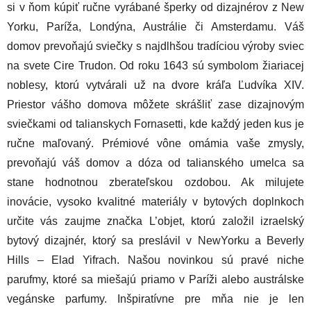
si v ňom kúpiť ručne vyrábané šperky od dizajnérov z New
Yorku, Paríža, Londýna, Austrálie či Amsterdamu. Váš
domov prevoňajú sviečky s najdlhšou tradíciou výroby sviec
na svete Cire Trudon. Od roku 1643 sú symbolom žiariacej
noblesy, ktorú vytvárali už na dvore kráľa Ľudvíka XIV.
Priestor vášho domova môžete skrášliť zase dizajnovým
sviečkami od talianskych Fornasetti, kde každý jeden kus je
ručne maľovaný. Prémiové vône omámia vaše zmysly,
prevoňajú váš domov a dóza od talianského umelca sa
stane hodnotnou zberateľskou ozdobou. Ak milujete
inovácie, vysoko kvalitné materiály v bytových doplnkoch
určite vás zaujme značka L’objet, ktorú založil izraelský
bytový dizajnér, ktorý sa preslávil v NewYorku a Beverly
Hills – Elad Yifrach. Našou novinkou sú pravé niche
parufmy, ktoré sa miešajú priamo v Paríži alebo austrálske
vegánske parfumy. Inšpiratívne pre mňa nie je len