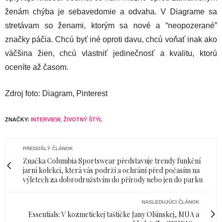
ženám chýba je sebavedomie a odvaha. V Diagrame sa
stretávam so ženami, ktorým sa nové a “neopozerané”
značky páčia. Chcú byť iné oproti davu, chcú voňať inak ako
väčšina žien, chcú vlastniť jedinečnosť a kvalitu, ktorú
oceníte až časom.
Zdroj foto: Diagram, Pinterest
ZNAČKY:
INTERVIEW
,
ŽIVOTNÝ ŠTÝL
PREDOŠLÝ ČLÁNOK
Značka Columbia Sportswear představuje trendy funkční
jarní kolekci, která vás podrží a ochrání před počasím na
výletech za dobrodružstvím do přírody nebo jen do parku
NASLEDUJÚCI ČLÁNOK
Essentials: V kozmetickej taštičke Jany Olšinskej, MUA a