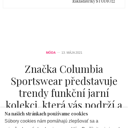
zakladateľky STUDIO22
MÓDA
13. MÁJA 2021
Značka Columbia
Sportswear představuje
trendy funkční jarní
kolekci, která vás podrží a
ochrání před počasím na
Na našich stránkach používame cookies
Súbory cookies nám pomáhajú zlepšovať sa a