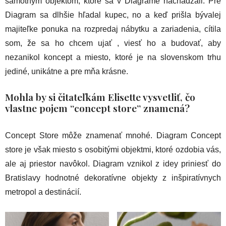
samotným objektom, ktoré sa v Diagrame nachádzali. Pre
Diagram sa dlhšie hľadal kupec, no a keď prišla bývalej
majiteľke ponuka na rozpredaj nábytku a zariadenia, cítila
som, že sa ho chcem ujať , viesť ho a budovať, aby
nezanikol koncept a miesto, ktoré je na slovenskom trhu
jediné, unikátne a pre mňa krásne.
Mohla by si čitateľkám Elisette vysvetliť, čo
vlastne pojem “concept store” znamená?
Concept Store môže znamenať mnohé. Diagram Concept
store je však miesto s osobitými objektmi, ktoré ozdobia vás,
ale aj priestor navôkol. Diagram vznikol z idey priniesť do
Bratislavy hodnotné dekoratívne objekty z inšpiratívnych
metropol a destinácií.