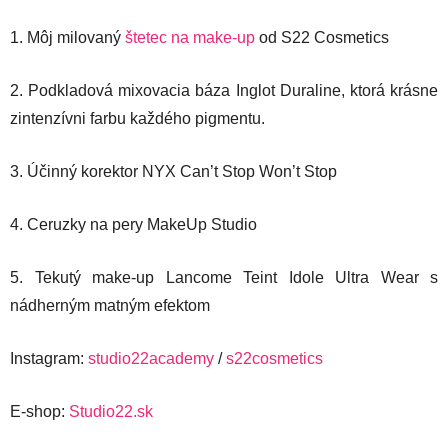
1. Môj milovaný
štetec na make-up
od S22 Cosmetics
2. Podkladová mixovacia báza Inglot Duraline, ktorá krásne
zintenzívni farbu každého pigmentu.
3. Účinný korektor NYX Can’t Stop Won’t Stop
4. Ceruzky na pery MakeUp Studio
5. Tekutý make-up Lancome Teint Idole Ultra Wear s
nádherným matným efektom
Instagram:
studio22academy
/
s22cosmetics
E-shop:
Studio22.sk