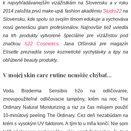
k najvyhľadávanejším vizážistkám na Slovensku a v roku
2014 založila prvú make-up& fashion akadémiu
Studio22
na
Slovensku, kde spolu so svojím tímom edukuje a vychováva
novú generáciu glam profesionálov. Najnovšie tiež uviedla
na trh produkty vytvorené špeciálne pre vizážistov pod
značkou
S22 Cosmetics
. Jana Olšinská pre magazín
Elisette prezradila svoje kozmetické vychytávky a tipy na
obľúbené beauty produkty.
V mojej skin care rutine nemôže chýbať…
Voda Bioderma Sensibio h2o na odličovanie,
znovupoužiteľné odličovacie tampóny, krém na noc The
Ordinary Natural Moisturizing a raz za čas milujem použiť
10-minútový peeling The Ordinary. Cez deň nezabúdam na
krém s vysokým UV faktorom. A tým to u mňa končí. Nie som