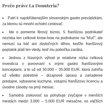
Prečo práve La Donuteria?
Patrí k najobľúbenejším slovenským gastro prevádzkám,
za ktorou sú mnohí ochotní cestovať.
Ide o pomerne férový biznis.
S franšízou podnikateľ
nezíska len celkové know-how na podnikanie na “kľuč”, ale
nemusí sa báť ani zbytočných dlhov, keďže franšízový
poplatok platí len vtedy, keď mu pobočka zarába.
Jednou z hlavných výhod je relatívne nízka celková
investícia v porovnaní s inými gastro franšízovými
konceptami, a to už od 30.000 – 35.000 EUR, ktorá zahŕňa
už všetko potrebné – dizajnové úpravy a zariadenie
predajne, vybavenie kuchyne, vstupnú franšízovu licenciu a
úvodne zásoby na prvý mesiac.
Samotná ziskovosť sa pohybuje zvyčajne v menších
mestách medzi 3.000 – 5.000 EUR mesačne, vo väčších