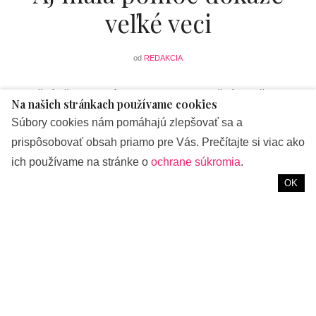
veľké veci
od
REDAKCIA
Vianočný čas je cítiť vo vzduchu každým dňom viac
Na našich stránkach používame cookies
a s týmto čarovným časom prichádzajú chvíle, keď o niečo
Súbory cookies nám pomáhajú zlepšovať sa a
viac myslíme na našich blízkych a priateľov. Doma cítiť
prispôsobovať obsah priamo pre Vás. Prečítajte si viac ako
pohodu, vôňu škorice a radostné očakávanie z najkrajších
ich používame na stránke o
ochrane súkromia
.
sviatkov v roku.
OK