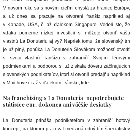
V novom roku sa s novými cieľmi chystá za hranice Európy,
a už dnes sa pracuje na otvorení franšíz napríklad aj
v Kanade, USA, či až ďalekom Singapure. Vedeli ste, že
vďaka pomerne nízkej investícii si môžete otvoriť vašu
vlastnú La Donuteriu aj vy? Napriek tomu, že slovenský trh
je už plný, ponúka La Donuteria Slovákom možnosť otvoriť
si svoju vlastnú franšízu v zahraničí. Svojimi férovými
podmienkami a podporou si už získala dôveru začínajúcich
slovenských podnikateľov, ktorí si otvorili predajňu napríklad
v Mníchove či až v ďalekom Dánsku, kde
Na franchising s La Donuteria nepotrebujete
státisíce eur, dokonca ani väčšie desiatky
La Donuteria prináša podnikateľom v zahraničí hotový
koncept, na ktorom pracoval medzinárodný tím špecialistov