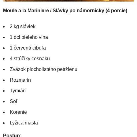
Moule a la Mariniere / Slávky po námornícky (4 porcie)
2 kg sláviek
1 dcl bieleho vína
1 červená cibuľa
4 strúčiky cesnaku
Zväzok plocholistého petržlenu
Rozmarín
Tymián
Soľ
Korenie
Lyžica masla
Postup: