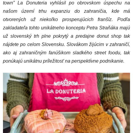
town” La Donuteria vyhlásil po obrovskom úspechu na
našom území trhu expanziu do zahraničia, kde má
otvorených už niekoľko prosperujúcich franšíz. Podľa
zakladateľa tohto unikátneho konceptu Petra Straňáka majú
už slovenský trh plne pokrytý a predajne donut shop tak
nájdete po celom Slovensku. Slovákom žijúcim v zahraničí,
ako aj zahraničným fanúšikom sladkého street foodu, tak
ponúkajú unikátnu príležitosť na perspektívne podnikanie.