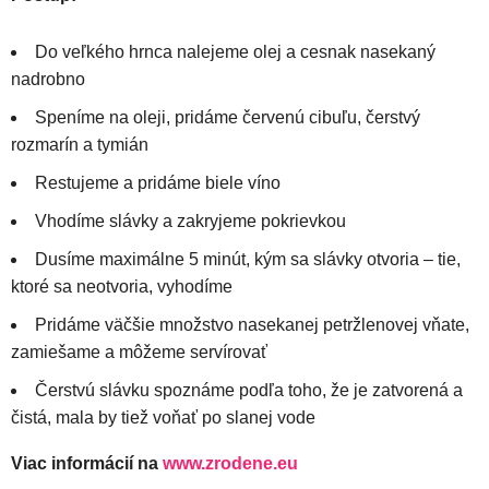
Do veľkého hrnca nalejeme olej a cesnak nasekaný
nadrobno
Speníme na oleji, pridáme červenú cibuľu, čerstvý
rozmarín a tymián
Restujeme a pridáme biele víno
Vhodíme slávky a zakryjeme pokrievkou
Dusíme maximálne 5 minút, kým sa slávky otvoria – tie,
ktoré sa neotvoria, vyhodíme
Pridáme väčšie množstvo nasekanej petržlenovej vňate,
zamiešame a môžeme servírovať
Čerstvú slávku spoznáme podľa toho, že je zatvorená a
čistá, mala by tiež voňať po slanej vode
Viac informácií na
www.zrodene.eu