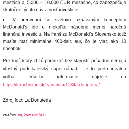
mestách aj 5.000 – 10.000 EUR mesačne, čo zabezpečuje
skutočne rýchlu návratnosť investície.
V porovnaní so svetovo uznávaným konceptom
McDonald’s ide o niekoľko násobne menej náročnú
finančnú investíciu. Na franšízu McDonald’s Slovensko totiž
musíte mať minimálne 400-tisíc eur, čo je viac ako 10
násobok.
Pre ľudí, ktorý chcú podnikať bez starostí, prípadne nemajú
vlastný podnikateslký super-nápad, je to preto ideálna
voľba. Všetky informácie nájdete na
https://franchising.sk/franchisa/118/la-donuteria/
Zdroj foto: La Donuteria
ZNAČKY:
PR
,
ŽIVOTNÝ ŠTÝL