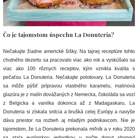
Čo je tajomstom úspechu La Donuteria?
Nečakajte žiadne americké šišky. Na tajnej receptúre tohto
chutného dezertu sa pracovalo viac ako rok a vyskúšalo sa
viac ako 100 rôznych receptov, kým vznikla kvalita s
pečaťou La Donuteria. Nečakajte polotovary. La Donuteria
sa môže pýšiť prípravou vlastného karamelu, malinová
glazúra je z malín dovážaných z Nemecka, čokoláda sa vozí
z Belgicka a vanilka dokonca až z Madagaskaru. La
Donuteria si získala srdcia a brušká celej Európy a navyše
dáva priestor na rozbeh aj mladým podnikavcom. Nie je
tajomstom, že La Donuteria prekonala miľník a v roku 2020
sa stala európskou jednotkou v počte donut shopov!