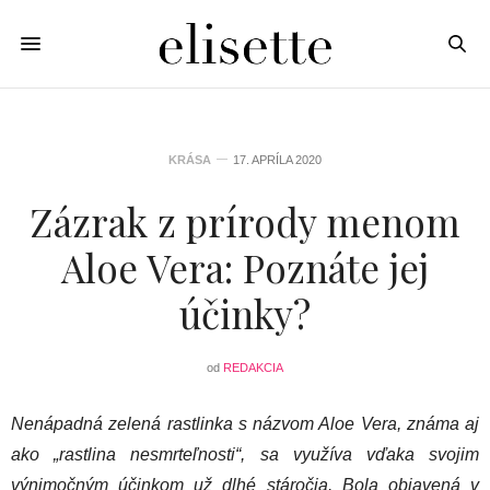
KRÁSA
17. APRÍLA 2020
Zázrak z prírody menom
Aloe Vera: Poznáte jej
účinky?
od
REDAKCIA
Nenápadná zelená rastlinka s názvom Aloe Vera, známa aj
ako „rastlina nesmrteľnosti“, sa využíva vďaka svojim
výnimočným účinkom už dlhé stáročia. Bola objavená v