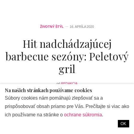
ŽIVOTNÝ ŠTÝL
16. APRÍLA 2020
Hit nadchádzajúcej
barbecue sezóny: Peletový
gril
od
REDAKCIA
Na našich stránkach používame cookies
Súbory cookies nám pomáhajú zlepšovať sa a
Letnú dovolenku ešte nemusíte riešiť, ale prvú jarnú
prispôsobovať obsah priamo pre Vás. Prečítajte si viac ako
grilovačku by ste veru už mali. Spontánne rodinné
ich používame na stránke o
ochrane súkromia
.
kulinárske kratochvíle na terase či vopred starostlivo
naplánované záhradné večierky sa nikdy nezunujú. Navyše,
OK
vašej obľúbenej aktivite môžete tento rok dodať osviežujúcu