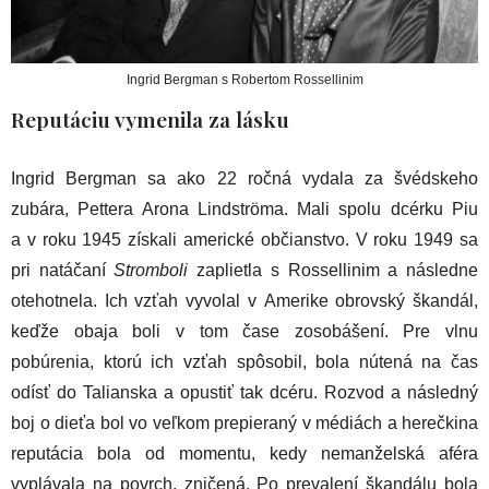
Ingrid Bergman s Robertom Rossellinim
Reputáciu vymenila za lásku
Ingrid Bergman sa ako 22 ročná vydala za švédskeho
zubára, Pettera Arona Lindströma. Mali spolu dcérku Piu
a v roku 1945 získali americké občianstvo. V roku 1949 sa
pri natáčaní
Stromboli
zaplietla s Rossellinim a následne
otehotnela. Ich vzťah vyvolal v Amerike obrovský škandál,
keďže obaja boli v tom čase zosobášení. Pre vlnu
pobúrenia, ktorú ich vzťah spôsobil, bola nútená na čas
odísť do Talianska a opustiť tak dcéru. Rozvod a následný
boj o dieťa bol vo veľkom prepieraný v médiách a herečkina
reputácia bola od momentu, kedy nemanželská aféra
vyplávala na povrch, zničená. Po prevalení škandálu bola