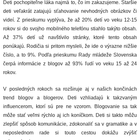
Deti pochopiteľne láka najmä to, čo im zakazujeme. Staršie
deti veľakrát zatajujú sťahovanie nevhodných obrázkov či
videí. Z prieskumu vyplýva, že až 20% detí vo veku 12-15
rokov si do svojho mobilného telefónu stiahlo takýto obsah.
Až 37% detí už navštívilo stránky, ktoré tento obsah
ponúkajú. Rodičia si pritom mysleli, že ide o výrazne nižšie
číslo, a to 9%. Podľa prieskumu Rady mládeže Slovenska
čerpá informácie z blogov až 93% ľudí vo veku 15 až 24
rokov.
V posledných rokoch sa rozširuje aj v našich končinách
trend blogov a blogerov. Deti vzhliadajú k takzvaným
influencerom, ktorí sú pre ne vzorom. Blogovanie sa tak
môže stať veľmi rýchlo aj ich koníčkom. Deti si takto môžu
zlepšiť spôsob komunikácie, zdokonaliť sa v gramatike a v
neposlednom rade si touto cestou dokážu zvýšiť