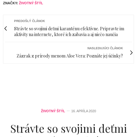
ZNAČKY:
ŽIVOTNÝ ŠTÝL
PREDOŠLÝ ČLÁNOK
Strávte so svojimi deťmi karanténu efektívne. Pripravte im
aktivity na internete, ktoré ich zabavia a aj niečo naučia
NASLEDUJÚCI ČLÁNOK
Zázrak z prírody menom Aloe Vera: Poznáte jej účinky?
ŽIVOTNÝ ŠTÝL
16. APRÍLA 2020
Strávte so svojimi deťmi