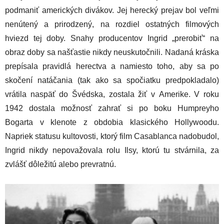
podmaniť amerických divákov. Jej herecký prejav bol veľmi
nenútený a prirodzený, na rozdiel ostatných filmových
hviezd tej doby. Snahy producentov Ingrid „prerobiť“ na
obraz doby sa našťastie nikdy neuskutočnili. Nadaná kráska
prepísala pravidlá herectva a namiesto toho, aby sa po
skočení natáčania (tak ako sa spočiatku predpokladalo)
vrátila naspäť do Švédska, zostala žiť v Amerike. V roku
1942 dostala možnosť zahrať si po boku Humpreyho
Bogarta v klenote z obdobia klasického Hollywoodu.
Napriek statusu kultovosti, ktorý film Casablanca nadobudol,
Ingrid nikdy nepovažovala rolu Ilsy, ktorú tu stvárnila, za
zvlášť dôležitú alebo prevratnú.