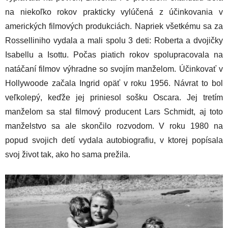
na niekoľko rokov prakticky vylúčená z účinkovania v
amerických filmových produkciách. Napriek všetkému sa za
Rosselliniho vydala a mali spolu 3 deti: Roberta a dvojičky
Isabellu a Isottu. Počas piatich rokov spolupracovala na
natáčaní filmov výhradne so svojím manželom. Účinkovať v
Hollywoode začala Ingrid opäť v roku 1956. Návrat to bol
veľkolepý, keďže jej priniesol sošku Oscara. Jej tretím
manželom sa stal filmový producent Lars Schmidt, aj toto
manželstvo sa ale skončilo rozvodom. V roku 1980 na
popud svojich detí vydala autobiografiu, v ktorej popísala
svoj život tak, ako ho sama prežila.