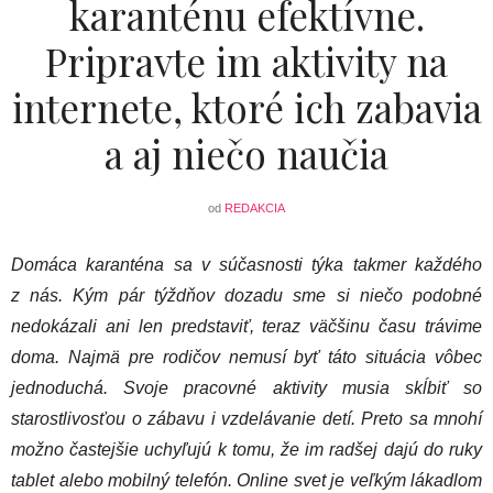
karanténu efektívne.
Pripravte im aktivity na
internete, ktoré ich zabavia
a aj niečo naučia
od
REDAKCIA
Domáca karanténa sa v súčasnosti týka takmer každého
z nás. Kým pár týždňov dozadu sme si niečo podobné
nedokázali ani len predstaviť, teraz väčšinu času trávime
doma. Najmä pre rodičov nemusí byť táto situácia vôbec
jednoduchá. Svoje pracovné aktivity musia skĺbiť so
starostlivosťou o zábavu i vzdelávanie detí. Preto sa mnohí
možno častejšie uchyľujú k tomu, že im radšej dajú do ruky
tablet alebo mobilný telefón. Online svet je veľkým lákadlom