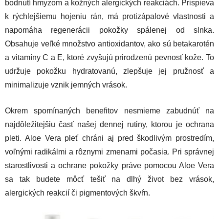
bodnutí hmyzom a kožných alergických reakciách. Prispieva
k rýchlejšiemu hojeniu rán, má protizápalové vlastnosti a
napomáha regenerácii pokožky spálenej od slnka.
Obsahuje veľké množstvo antioxidantov, ako sú betakarotén
a vitamíny C a E, ktoré zvyšujú prirodzenú pevnosť kože. To
udržuje pokožku hydratovanú, zlepšuje jej pružnosť a
minimalizuje vznik jemných vrások.
Okrem spomínaných benefitov nesmieme zabudnúť na
najdôležitejšiu časť našej dennej rutiny, ktorou je ochrana
pleti. Aloe Vera pleť chráni aj pred škodlivým prostredím,
voľnými radikálmi a rôznymi zmenami počasia. Pri správnej
starostlivosti a ochrane pokožky práve pomocou Aloe Vera
sa tak budete môcť tešiť na dlhý život bez vrások,
alergických reakcií či pigmentových škvŕn.