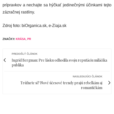
prípravkov a nechajte sa hýčkať jedinečnými účinkami tejto
zázračnej rastliny.
Zdroj foto: biOrganica.sk, e-Ziaja.sk
ZNAČKY:
KRÁSA
,
PR
PREDOŠLÝ ČLÁNOK
Ingrid Bergman: Pre lásku odhodila svoju reputáciu miláčika
publika
NASLEDUJÚCI ČLÁNOK
Trúfnete si? Nové účesové trendy prajú rebelkám aj
romantičkám