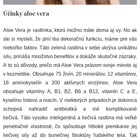
Účinky aloe vera
Aloe Vera je rastlinka, ktorú možno máte doma aj vy. No ak
ste si mysleli, že plní iba dekoračnú funkciu, máme pre vás
niekoľko faktov. Táto zelená rastlina v sebe ukrýva unikátnu
silu, prináša množstvo benefitov a dokáže skutočné zázraky.
A to sú dôvody, prečo má Aloe Vera právom svoje miesto aj
v kozmetike. Obsahuje 75 živín, 20 minerálov, 12 vitamínov,
18 aminokyselín a 200 aktívnych enzýmov. Aloe Vera
obsahuje vitamíny A, B1, B2, B6 a B12, vitamín C a E,
kyselinu listovú a niacín. V niektorých prípadoch je dokonca
schopná nahradiť antibiotiká a iné komplikované
liečivá. Táto vysoko inteligentná a liečivá rastlina má veľké
penetračné vlastnosti, čo spôsobuje hlboké prenikanie jej
liečivej sily až do bunečnej štruktúry ľudského tela. Tak