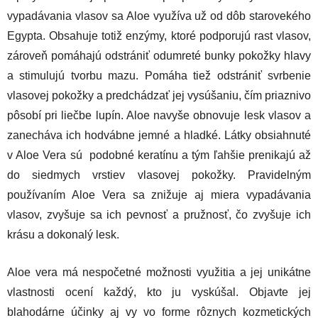
vypadávania vlasov sa Aloe využíva už od dôb starovekého
Egypta. Obsahuje totiž enzýmy, ktoré podporujú rast vlasov,
zároveň pomáhajú odstrániť odumreté bunky pokožky hlavy
a stimulujú tvorbu mazu. Pomáha tiež odstrániť svrbenie
vlasovej pokožky a predchádzať jej vysúšaniu, čím priaznivo
pôsobí pri liečbe lupín. Aloe navyše obnovuje lesk vlasov a
zanecháva ich hodvábne jemné a hladké. Látky obsiahnuté
v Aloe Vera sú podobné keratínu a tým ľahšie prenikajú až
do siedmych vrstiev vlasovej pokožky. Pravidelným
používaním Aloe Vera sa znižuje aj miera vypadávania
vlasov, zvyšuje sa ich pevnosť a pružnosť, čo zvyšuje ich
krásu a dokonalý lesk.
Aloe vera má nespočetné možnosti využitia a jej unikátne
vlastnosti ocení každý, kto ju vyskúšal. Objavte jej
blahodárne účinky aj vy vo forme rôznych kozmetických