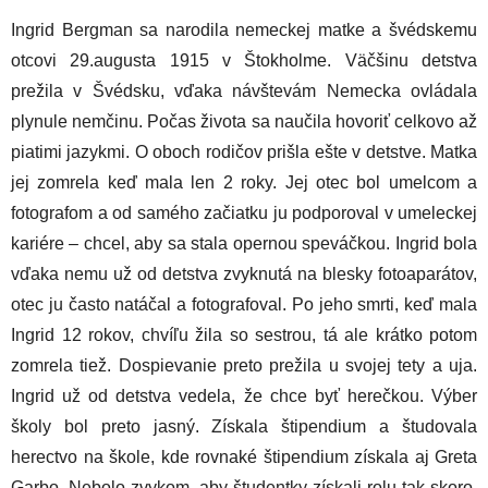
Ingrid Bergman sa narodila nemeckej matke a švédskemu
otcovi 29.augusta 1915 v Štokholme. Väčšinu detstva
prežila v Švédsku, vďaka návštevám Nemecka ovládala
plynule nemčinu. Počas života sa naučila hovoriť celkovo až
piatimi jazykmi. O oboch rodičov prišla ešte v detstve. Matka
jej zomrela keď mala len 2 roky. Jej otec bol umelcom a
fotografom a od samého začiatku ju podporoval v umeleckej
kariére – chcel, aby sa stala opernou speváčkou. Ingrid bola
vďaka nemu už od detstva zvyknutá na blesky fotoaparátov,
otec ju často natáčal a fotografoval. Po jeho smrti, keď mala
Ingrid 12 rokov, chvíľu žila so sestrou, tá ale krátko potom
zomrela tiež. Dospievanie preto prežila u svojej tety a uja.
Ingrid už od detstva vedela, že chce byť herečkou. Výber
školy bol preto jasný. Získala štipendium a študovala
herectvo na škole, kde rovnaké štipendium získala aj Greta
Garbo. Nebolo zvykom, aby študentky získali rolu tak skoro,