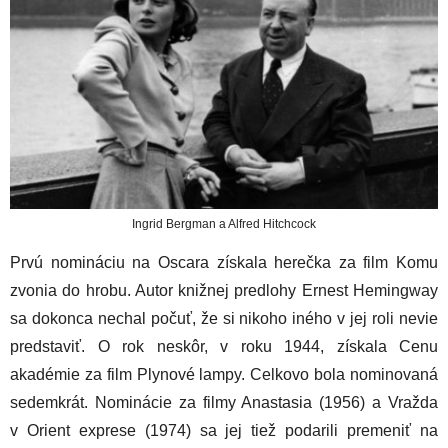
Ingrid Bergman a Alfred Hitchcock
Prvú nomináciu na Oscara získala herečka za film Komu
zvonia do hrobu. Autor knižnej predlohy Ernest Hemingway
sa dokonca nechal počuť, že si nikoho iného v jej roli nevie
predstaviť. O rok neskôr, v roku 1944, získala Cenu
akadémie za film Plynové lampy. Celkovo bola nominovaná
sedemkrát. Nominácie za filmy Anastasia (1956) a Vražda
v Orient exprese (1974) sa jej tiež podarili premeniť na