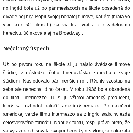
no Ingrid bola už po pár mesiacoch na škole obsadená do
divadelnej hry. Popri svojej bohatej filmovej kariére (hrala vo
viac ako 5O filmoch) sa viackrát vrátila k divadelnému
herectvu, účinkovala aj na Broadwayi.
Nečakaný úspech
Už po prvom roku na škole si ju najalo švédske filmové
štúdio, v dôsledku čoho hnedovláska zanechala svoje
štúdium. Nasledovalo pár menších rolí. Rýchly vzostup na
seba ale nenechal dlho čakať. V roku 1936 bola obsadená
do filmu Intermezzo. Tu si ju všimol americký producent,
ktorý sa rozhodol natočiť americký remake. Po natočení
americkej verzie filmu Intermezzo sa z Ingrid stala hviezda
celosvetového formátu. Napriek tomu, resp. práve preto, že
sa výrazne odlišovala svojím hereckým štýlom, si dokázala