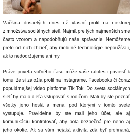
Väčšina dospelých dnes už vlastní profil na niektorej
z množstva sociálnych sietí. Najmä pre tých najmenších sme
často vzorom a napodobňujú naše správanie. Nemôžeme
preto od nich chcieť, aby mobilné technológie nepoužívali,
ak to nedodržujeme ani my.
Práve priveľa voľného času môže vaše ratolesti priviesť k
tomu, že si založia profil na Instagrame, Facebooku či čoraz
populárnejšej video platforme Tik Tok. Do sveta sociálnych
sietí by malo dieťa vstupovať s rodičom. Mali by ste poznať
všetky jeho heslá a mená, pod ktorými v tomto svete
vystupuje. Pravidelne by ste mali jeho účet, ale aj
komunikáciu kontrolovať, aby bola bezpečná pre neho aj
jeho okolie. Ak sa vám nejaká aktivita zdá byť prehnaná,