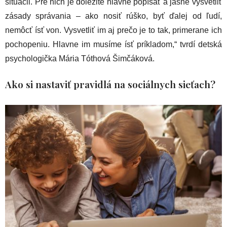
situácii. Pre nich je dôležité hlavne popísať a jasne vysvetliť
zásady správania – ako nosiť rúško, byť ďalej od ľudí,
nemôcť ísť von. Vysvetliť im aj prečo je to tak, primerane ich
pochopeniu. Hlavne im musíme ísť príkladom,“ tvrdí detská
psychologička Mária Tóthová Šimčáková.
Ako si nastaviť pravidlá na sociálnych sieťach?