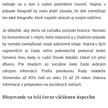
nebojte sa o tom s vašim potomkom hovoriť. Najmä v
prípade fotografií by mala platiť zásada, že deti zverejňujú
len také fotografie, ktoré najskôr ukázali aj svojim rodičom.
Je dôležité, aby dieťa od začiatku poznalo hranice. Nemalo
by komunikovať s nikým, koho nepozná a v žiadnom prípade
by nemalo zverejňovať svoje súkromné údaje. Najmä u tých
najmenších je často veľmi jednoduché prekonať tenkú
červenú líniu, kedy si cudzí človek dokáže získať ich plnú
dôveru. Pre mladých sú sociálne siete často jediným
zdrojom informácií. Podľa prieskumu Rady mládeže
Slovenska až 83% ľudí vo veku 15 až 24 rokov získava
informácie z príspevkov na sociálnych sieťach.
Blogovanie sa teší čoraz väčšiemu úspechu