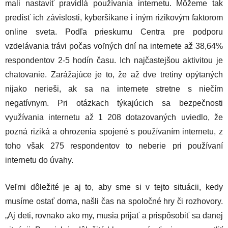
mali nastaviť pravidlá používania internetu. Môžeme tak
predísť ich závislosti, kyberšikane i iným rizikovým faktorom
online sveta. Podľa prieskumu Centra pre podporu
vzdelávania trávi počas voľných dní na internete až 38,64%
respondentov 2-5 hodín času. Ich najčastejšou aktivitou je
chatovanie. Zarážajúce je to, že až dve tretiny opýtaných
nijako nerieši, ak sa na internete stretne s niečím
negatívnym. Pri otázkach týkajúcich sa bezpečnosti
využívania internetu až 1 208 dotazovaných uviedlo, že
pozná riziká a ohrozenia spojené s používaním internetu, z
toho však 275 respondentov to neberie pri používaní
internetu do úvahy.
Veľmi dôležité je aj to, aby sme si v tejto situácii, kedy
musíme ostať doma, našli čas na spoločné hry či rozhovory.
„Aj deti, rovnako ako my, musia prijať a prispôsobiť sa danej