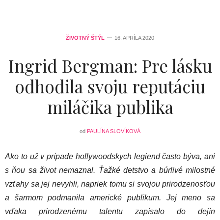
ŽIVOTNÝ ŠTÝL
16. APRÍLA 2020
Ingrid Bergman: Pre lásku
odhodila svoju reputáciu
miláčika publika
od
PAULÍNA SLOVÍKOVÁ
Ako to už v prípade hollywoodskych legiend často býva, ani
s ňou sa život nemaznal. Ťažké detstvo a búrlivé milostné
vzťahy sa jej nevyhli, napriek tomu si svojou prirodzenosťou
a šarmom podmanila americké publikum. Jej meno sa
vďaka prirodzenému talentu zapísalo do dejín