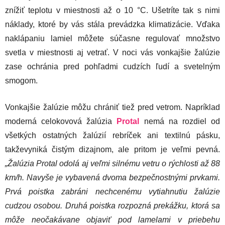
znížiť teplotu v miestnosti až o 10 °C. Ušetríte tak s nimi
náklady, ktoré by vás stála prevádzka klimatizácie. Vďaka
naklápaniu lamiel môžete súčasne regulovať množstvo
svetla v miestnosti aj vetrať. V noci vás vonkajšie žalúzie
zase ochránia pred pohľadmi cudzích ľudí a svetelným
smogom.
Vonkajšie žalúzie môžu chrániť tiež pred vetrom. Napríklad
moderná celokovová žalúzia
Protal
nemá na rozdiel od
všetkých ostatných žalúzií rebríček ani textilnú pásku,
takževyniká čistým dizajnom, ale pritom je veľmi pevná.
„Žalúzia Protal odolá aj veľmi silnému vetru o rýchlosti až 88
km/h. Navyše je vybavená dvoma bezpečnostnými prvkami.
Prvá poistka zabráni nechcenému vytiahnutiu žalúzie
cudzou osobou. Druhá poistka rozpozná prekážku, ktorá sa
môže neočakávane objaviť pod lamelami v priebehu