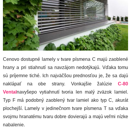
Cenovo dostupné lamely v tvare písmena C majú zaoblené
hrany a pri stiahnutí sa navzájom nedotýkajú. Vďaka tomu
sú príjemne tiché. Ich najväčšou prednosťou je, že sa dajú
naklápať na obe strany. Vonkajšie žalúzie
C-80
Vental
navyšepo vytiahnutí tvoria len malý zväzok lamiel.
Typ F má podobný zaoblený tvar lamiel ako typ C, akurát
plochejší. Lamely v jedinečnom tvare písmena T sa vďaka
svojmu hranatému tvaru dobre dovierajú a majú veľmi nízke
nabalenie.