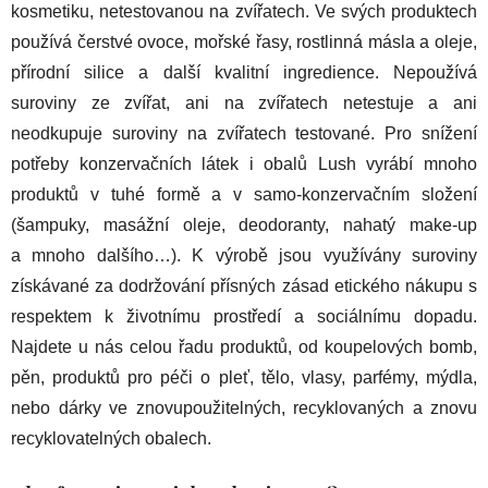
kosmetiku, netestovanou na zvířatech. Ve svých produktech
používá čerstvé ovoce, mořské řasy, rostlinná másla a oleje,
přírodní silice a další kvalitní ingredience. Nepoužívá
suroviny ze zvířat, ani na zvířatech netestuje a ani
neodkupuje suroviny na zvířatech testované. Pro snížení
potřeby konzervačních látek i obalů Lush vyrábí mnoho
produktů v tuhé formě a v samo-konzervačním složení
(šampuky, masážní oleje, deodoranty, nahatý make-up
a mnoho dalšího…). K výrobě jsou využívány suroviny
získávané za dodržování přísných zásad etického nákupu s
respektem k životnímu prostředí a sociálnímu dopadu.
Najdete u nás celou řadu produktů, od koupelových bomb,
pěn, produktů pro péči o pleť, tělo, vlasy, parfémy, mýdla,
nebo dárky ve znovupoužitelných, recyklovaných a znovu
recyklovatelných obalech.