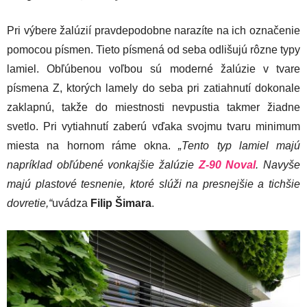
Pri výbere žalúzií pravdepodobne narazíte na ich označenie
pomocou písmen. Tieto písmená od seba odlišujú rôzne typy
lamiel. Obľúbenou voľbou sú moderné žalúzie v tvare
písmena Z, ktorých lamely do seba pri zatiahnutí dokonale
zaklapnú, takže do miestnosti nevpustia takmer žiadne
svetlo. Pri vytiahnutí zaberú vďaka svojmu tvaru minimum
miesta na hornom ráme okna.
„Tento typ lamiel majú
napríklad obľúbené vonkajšie žalúzie
Z-90 Noval
. Navyše
majú plastové tesnenie, ktoré slúži na presnejšie a tichšie
dovretie,“
uvádza
Filip Šimara
.