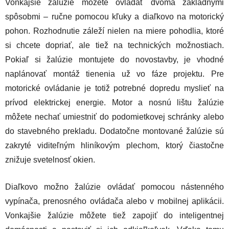
Vonkajšie žalúzie môžete ovládať dvoma základnými
spôsobmi – ručne pomocou kľuky a diaľkovo na motorický
pohon. Rozhodnutie záleží nielen na miere pohodlia, ktoré
si chcete dopriať, ale tiež na technických možnostiach.
Pokiaľ si žalúzie montujete do novostavby, je vhodné
naplánovať montáž tienenia už vo fáze projektu. Pre
motorické ovládanie je totiž potrebné dopredu myslieť na
prívod elektrickej energie. Motor a nosnú lištu žalúzie
môžete nechať umiestniť do podomietkovej schránky alebo
do stavebného prekladu. Dodatočne montované žalúzie sú
zakryté viditeľným hliníkovým plechom, ktorý čiastočne
znižuje svetelnosť okien.
Diaľkovo možno žalúzie ovládať pomocou nástenného
vypínača, prenosného ovládača alebo v mobilnej aplikácii.
Vonkajšie žalúzie môžete tiež zapojiť do inteligentnej