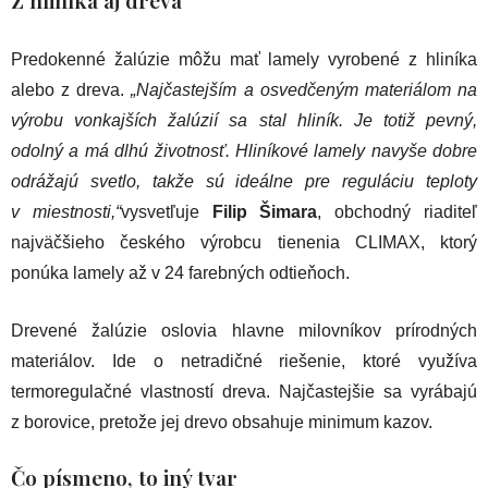
Z hliníka aj dreva
Predokenné žalúzie môžu mať lamely vyrobené z hliníka
alebo z dreva.
„Najčastejším a osvedčeným materiálom na
výrobu vonkajších žalúzií sa stal hliník. Je totiž pevný,
odolný a má dlhú životnosť. Hliníkové lamely navyše dobre
odrážajú svetlo, takže sú ideálne pre reguláciu teploty
v miestnosti,“
vysvetľuje
Filip Šimara
, obchodný riaditeľ
najväčšieho českého výrobcu tienenia CLIMAX, ktorý
ponúka lamely až v 24 farebných odtieňoch.
Drevené žalúzie oslovia hlavne milovníkov prírodných
materiálov. Ide o netradičné riešenie, ktoré využíva
termoregulačné vlastností dreva. Najčastejšie sa vyrábajú
z borovice, pretože jej drevo obsahuje minimum kazov.
Čo písmeno, to iný tvar