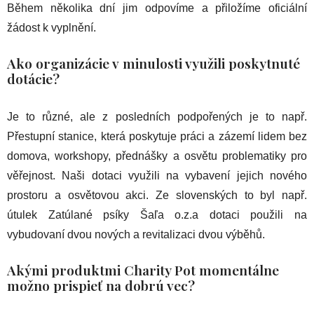
Během několika dní jim odpovíme a přiložíme oficiální
žádost k vyplnění.
Ako organizácie v minulosti využili poskytnuté
dotácie?
Je to různé, ale z posledních podpořených je to např.
Přestupní stanice, která poskytuje práci a zázemí lidem bez
domova, workshopy, přednášky a osvětu problematiky pro
věřejnost. Naši dotaci využili na vybavení jejich nového
prostoru a osvětovou akci. Ze slovenských to byl např.
útulek Zatúlané psíky Šaľa o.z.a dotaci použili na
vybudovaní dvou nových a revitalizaci dvou výběhů.
Akými produktmi Charity Pot momentálne
možno prispieť na dobrú vec?