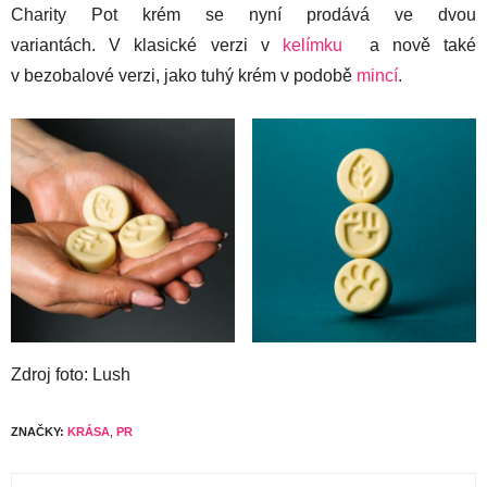
Charity Pot krém se nyní prodává ve dvou
variantách. V klasické verzi v
kelímku
a nově také
v bezobalové verzi, jako tuhý krém v podobě
mincí
.
Zdroj foto: Lush
ZNAČKY:
KRÁSA
,
PR