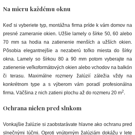
Na mieru každému oknu
Keď si vyberiete typ, montážna firma príde k vám domov na
presné zameranie okien. Užšie lamely o šírke 50, 60 alebo
70 mm sa hodia na zatienenie menších a užších okien.
Pôsobia elegantnejšie a nezaberú toľko miesta do šírky
okna. Lamely so šírkou 80 a 90 mm potom vyberajte na
zatienenie veľkoformátových okien alebo vchodov na balkón
či terasu. Maximálne rozmery žalúzií záležia vždy na
konkrétnom type a s výberom vám poradí profesionálna
2
firma. Väčšina z nich zatieni plochu až do rozmeru 20 m
.
Ochrana nielen pred slnkom
Vonkajšie žalúzie si zaobstarávate hlavne ako ochranu pred
slnečnými lúčmi. Oproti vnútorným žalúziám dokážu v lete