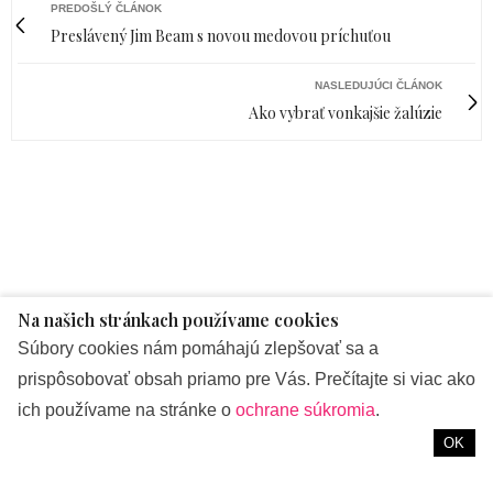
PREDOŠLÝ ČLÁNOK
Preslávený Jim Beam s novou medovou príchuťou
NASLEDUJÚCI ČLÁNOK
Ako vybrať vonkajšie žalúzie
ŽIVOTNÝ ŠTÝL
23. FEBRUÁRA 2021
Na našich stránkach používame cookies
Súbory cookies nám pomáhajú zlepšovať sa a
Preslávený Jim Beam
prispôsobovať obsah priamo pre Vás. Prečítajte si viac ako
s novou medovou
ich používame na stránke o
ochrane súkromia
.
OK
príchuťou