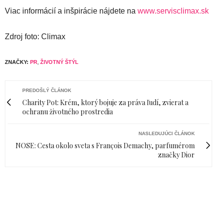
Viac informácií a inšpirácie nájdete na
www.servisclimax.sk
Zdroj foto: Climax
ZNAČKY:
PR
,
ŽIVOTNÝ ŠTÝL
PREDOŠLÝ ČLÁNOK
Charity Pot: Krém, ktorý bojuje za práva ľudí, zvierat a
ochranu životného prostredia
NASLEDUJÚCI ČLÁNOK
NOSE: Cesta okolo sveta s François Demachy, parfumérom
značky Dior