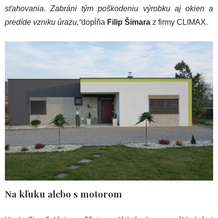
sťahovania. Zabráni tým poškodeniu výrobku aj okien a
predíde vzniku úrazu,“
dopĺňa
Filip Šimara
z firmy CLIMAX.
Na kľuku alebo s motorom