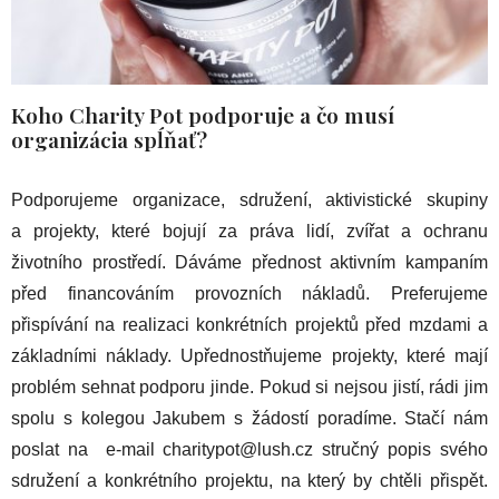
Koho Charity Pot podporuje a čo musí
organizácia spĺňať?
Podporujeme organizace, sdružení, aktivistické skupiny
a projekty, které bojují za práva lidí, zvířat a ochranu
životního prostředí. Dáváme přednost aktivním kampaním
před financováním provozních nákladů. Preferujeme
přispívání na realizaci konkrétních projektů před mzdami a
základními náklady. Upřednostňujeme projekty, které mají
problém sehnat podporu jinde. Pokud si nejsou jistí, rádi jim
spolu s kolegou Jakubem s žádostí poradíme. Stačí nám
poslat na e-mail charitypot@lush.cz stručný popis svého
sdružení a konkrétního projektu, na který by chtěli přispět.