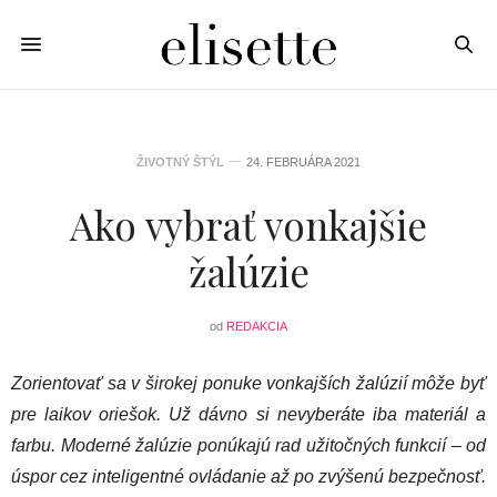
ŽIVOTNÝ ŠTÝL
24. FEBRUÁRA 2021
Ako vybrať vonkajšie
žalúzie
od
REDAKCIA
Zorientovať sa v širokej ponuke vonkajších žalúzií môže byť
pre laikov oriešok. Už dávno si nevyberáte iba materiál a
farbu. Moderné žalúzie ponúkajú rad užitočných funkcií – od
úspor cez inteligentné ovládanie až po zvýšenú bezpečnosť.