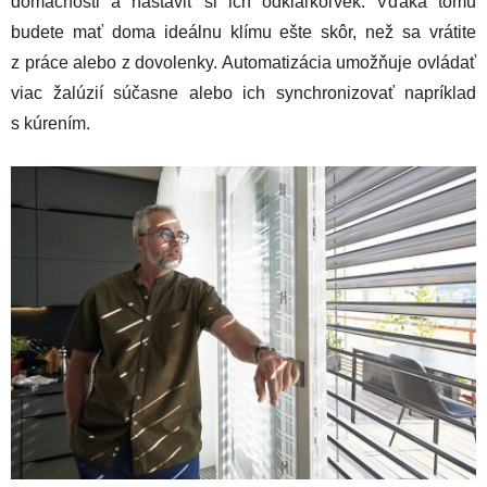
domácnosti a nastaviť si ich odkiaľkoľvek. Vďaka tomu
budete mať doma ideálnu klímu ešte skôr, než sa vrátite
z práce alebo z dovolenky. Automatizácia umožňuje ovládať
viac žalúzií súčasne alebo ich synchronizovať napríklad
s kúrením.