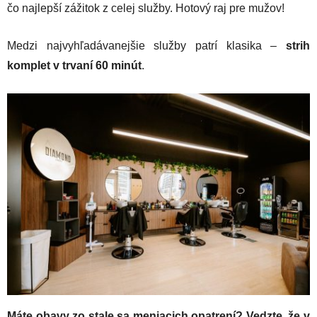
čo najlepší zážitok z celej služby. Hotový raj pre mužov!
Medzi najvyhľadávanejšie služby patrí klasika –
strih
komplet v trvaní 60 minút
.
Máte obavy zo stale sa meniacich opatrení? Vedzte, že v