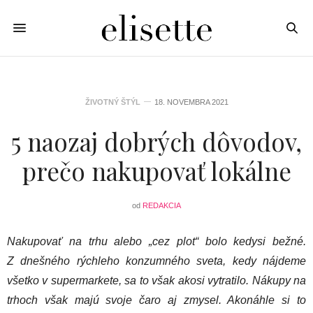
ŽIVOTNÝ ŠTÝL
18. NOVEMBRA 2021
5 naozaj dobrých dôvodov,
prečo nakupovať lokálne
od
REDAKCIA
Nakupovať na trhu alebo „cez plot“ bolo kedysi bežné.
Z dnešného rýchleho konzumného sveta, kedy nájdeme
všetko v supermarkete, sa to však akosi vytratilo. Nákupy na
trhoch však majú svoje čaro aj zmysel. Akonáhle si to