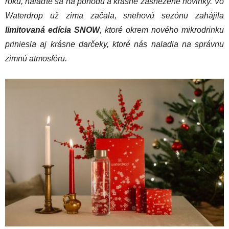
roku, nalaďte sa na pohodu a krásne zasnežené novinky. Vo
Waterdrop už zima začala, snehovú sezónu zahájila
limitovaná edícia SNOW
, ktoré okrem nového mikrodrinku
priniesla aj krásne darčeky, ktoré nás naladia na správnu
zimnú atmosféru.