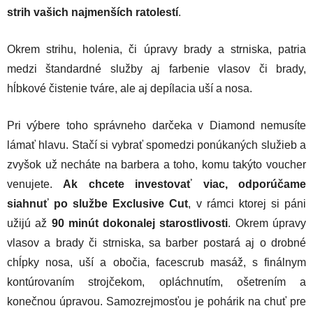
strih vašich najmenších ratolestí
.
Okrem strihu, holenia, či úpravy brady a strniska, patria
medzi štandardné služby aj farbenie vlasov či brady,
hĺbkové čistenie tváre, ale aj depílacia uší a nosa.
Pri výbere toho správneho darčeka v Diamond nemusíte
lámať hlavu. Stačí si vybrať spomedzi ponúkaných služieb a
zvyšok už necháte na barbera a toho, komu takýto voucher
venujete.
Ak chcete investovať viac, odporúčame
siahnuť po službe Exclusive Cut
, v rámci ktorej si páni
užijú až
90 minút dokonalej starostlivosti
. Okrem úpravy
vlasov a brady či strniska, sa barber postará aj o drobné
chĺpky nosa, uší a obočia, facescrub masáž, s finálnym
kontúrovaním strojčekom, opláchnutím, ošetrením a
konečnou úpravou. Samozrejmosťou je pohárik na chuť pre