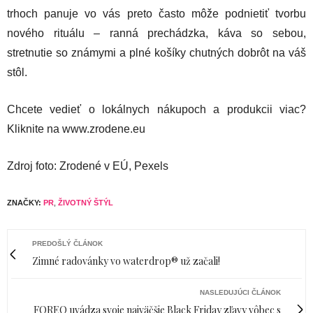
trhoch panuje vo vás preto často môže podnietiť tvorbu
nového rituálu – ranná prechádzka, káva so sebou,
stretnutie so známymi a plné košíky chutných dobrôt na váš
stôl.
Chcete vedieť o lokálnych nákupoch a produkcii viac?
Kliknite na www.zrodene.eu
Zdroj foto: Zrodené v EÚ, Pexels
ZNAČKY:
PR
,
ŽIVOTNÝ ŠTÝL
PREDOŠLÝ ČLÁNOK
Zimné radovánky vo waterdrop® už začali!
NASLEDUJÚCI ČLÁNOK
FOREO uvádza svoje najväčšie Black Friday zľavy vôbec s