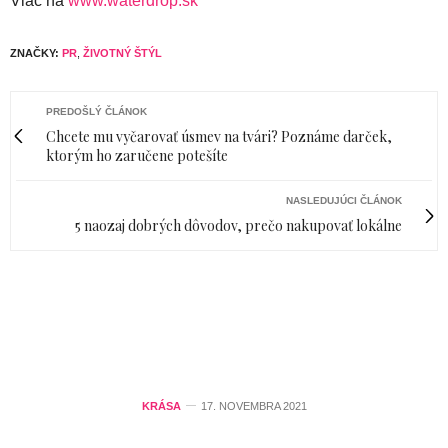
Viac na
www.waterdrop.sk
ZNAČKY:
PR
,
ŽIVOTNÝ ŠTÝL
PREDOŠLÝ ČLÁNOK
Chcete mu vyčarovať úsmev na tvári? Poznáme darček,
ktorým ho zaručene potešíte
NASLEDUJÚCI ČLÁNOK
5 naozaj dobrých dôvodov, prečo nakupovať lokálne
KRÁSA
17. NOVEMBRA 2021