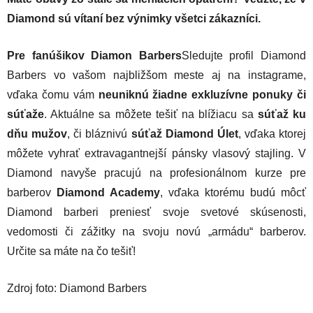
Diamond sú vítaní bez výnimky všetci zákazníci.
Pre fanúšikov Diamon Barbers
Sledujte profil Diamond
Barbers vo vašom najbližšom meste aj na instagrame,
vďaka čomu vám
neuniknú žiadne exkluzívne ponuky či
súťaže
. Aktuálne sa môžete tešiť na blížiacu sa
súťaž ku
dňu mužov
, či bláznivú
súťaž Diamond Úlet
, vďaka ktorej
môžete vyhrať extravagantnejší pánsky vlasový stajling. V
Diamond navyše pracujú na profesionálnom kurze pre
barberov
Diamond Academy
, vďaka ktorému budú môcť
Diamond barberi preniesť svoje svetové skúsenosti,
vedomosti či zážitky na svoju novú „armádu“ barberov.
Určite sa máte na čo tešiť!
Zdroj foto: Diamond Barbers