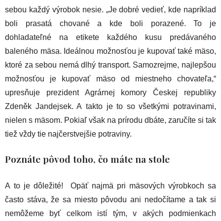
sebou každý výrobok nesie. „Je dobré vedieť, kde napríklad
boli prasatá chované a kde boli porazené. To je
dohladateľné na etikete každého kusu predávaného
baleného mäsa. Ideálnou možnosťou je kupovať také mäso,
ktoré za sebou nemá dlhý transport. Samozrejme, najlepšou
možnosťou je kupovať mäso od miestneho chovateľa,“
upresňuje prezident Agrárnej komory Českej republiky
Zdeněk Jandejsek. A takto je to so všetkými potravinami,
nielen s mäsom. Pokiaľ však na prírodu dbáte, zaručíte si tak
tiež vždy tie najčerstvejšie potraviny.
Poznáte pôvod toho, čo máte na stole
A to je dôležité! Opäť najmä pri mäsových výrobkoch sa
často stáva, že sa miesto pôvodu ani nedočítame a tak si
nemôžeme byť celkom istí tým, v akých podmienkach