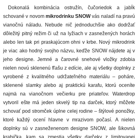
Dokonalá kombinácia ostružín, čučoriedok a jabĺk
schované v novom
mikrodrinku SNOW
vás naladí na pravú
vianočnú náladu. Nebude nič jednoduchšie ako dodržať
dôležitý pitný režim či už na lyžiach v zasnežených horách
alebo len tak pri praskajúcom ohni v krbe. Nový mikrodrink
je viac ako hodný svojho názvu, keďže SNOW nájdete aj v
jeho designe. Jemné a čarovné snehové vložky zdobia
nielen novú sklenenú fľašu z edície, ale aj všetky doplnky z
vyrobené z kvalitného udržateľného materiálu – poháre,
sklenené slamky alebo aj praktickú karafu, ktorú oceníte
najmä na vianočnom večierku pre priateľov. Waterdrop
vytvoril ešte má jeden skvelý tip na darček, ktorý môžete
schovať pod stromček úplne celej rodine – štýlové ponožky,
ktoré každý ocení hlavne v mrazivom počasí. A nielen
doplnky sú v zasneženenom designe SNOW, ale šikovná
krabička, kam sa zmestia všetky darčeky z limitovanej