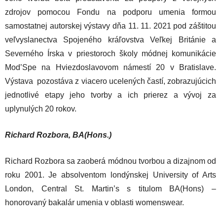
zdrojov pomocou Fondu na podporu umenia formou
samostatnej autorskej výstavy dňa 11. 11. 2021 pod záštitou
veľvyslanectva Spojeného kráľovstva Veľkej Británie a
Severného Írska v priestoroch školy módnej komunikácie
Mod’Spe na Hviezdoslavovom námestí 20 v Bratislave.
Výstava pozostáva z viacero ucelených častí, zobrazujúcich
jednotlivé etapy jeho tvorby a ich prierez a vývoj za
uplynulých 20 rokov.
Richard Rozbora, BA(Hons.)
Richard Rozbora sa zaoberá módnou tvorbou a dizajnom od
roku 2001. Je absolventom londýnskej University of Arts
London, Central St. Martin’s s titulom BA(Hons) –
honorovaný bakalár umenia v oblasti womenswear.