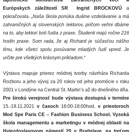
Európskych záležitostí SR Ingrid BROCKOVÚ
a
pokračovala.
„Naša škola ponúka duálne vzdelávanie a má
zahraničných aj slovenských lektorov, pričom veľmi dbáme
na to, aby lektori boli ľudia z praxe. Študenti majú ročne 216
hodín praxe. Som rada, že aj Richard je súčasťou nášho
tímu, kde všetci spolu posúvame mladých ľudí vpred. Je
určite pre všetkých krásnym príkladom.“
Výstava mapuje prierez módnej tvorby návrhára Richarda
Rozboru a jeho vývoj za 20 rokov od jeho promócie v roku
2001 v Londýne na Central St. Martin’s až do dnešného dňa.
Pre širokú verejnosť bude výstava dostupná v termíne
15.-19.11.2021
v časoch
16:00-18:00hod,
v priestoroch
Mod Spe Paris CE – Fashion Business School, Vysoká
škola managementu a marketingu v módnej oblasti na
Hviezdoslavovom námestí 20 v Bratislave, na treťom