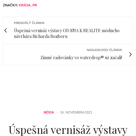
ZNAČKY:
KRÁSA
,
PR
PREDOŠLÝ ČLÁNOK
Úspešná vernisáž výstavy OD SNA K REALITE módneho
návrhára Richarda Rozboru
NASLEDUJÚCI ČLÁNOK
Zimné radovánky vo waterdrop® už začali!
MÓDA
16. NOVEMBRA 2021
Úspešná vernisáž výstavy