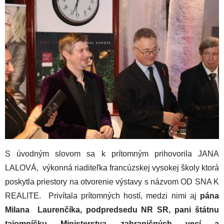
S úvodným slovom sa k prítomným prihovorila JANA
LALOVÁ, výkonná riaditeľka francúzskej vysokej školy ktorá
poskytla priestory na otvorenie výstavy s názvom OD SNA K
REALITE. Privítala prítomných hostí, medzi nimi aj
pána
Milana Laurenčíka, podpredsedu NR SR, pani štátnu
tajomníčku Ministerstva zahraničných vecí a