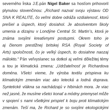
severného Írska J.E.pán
Nigel Baker
sa hosťom prihovoril
plynulou slovenčinou:
„Richard nazval svoju výstavu OD
SNA K REALITE, čo veľmi dobre odráža vzdialenosť, ktorú
prešiel a úspech, ktorý dosiahol. Je absolventom školy
umenia a dizajnu v Londýne Central St. Martin’s, ktorá je
známa svojími kreatívnymi postupmi. Okrem toho je
aj členom prestížnej britskej RSA (Royal Society of
Arts) spoločnosti, čo je veľký úspech, to dosiahne naozaj
málokto.“
Pán veľvyslanec sa dotkol aj veľmi dôležitej témy
a tou je klimatická zmena
: „Udržateľnosť je Richardova
doména. Všetci vieme, že výroba textilu prispieva ku
klimatickým zmenám viac ako letecká a lodná doprava.
Syntetické vlákna sa nachádzajú v hlbinách mora. Je viac
než jasné, že musíme všetci konať a módny priemysel môže
v spojení s nami všetkými prispieť k boju proti klimatickým
zmenám. Teší ma, že Richard je so svojími ekologickými