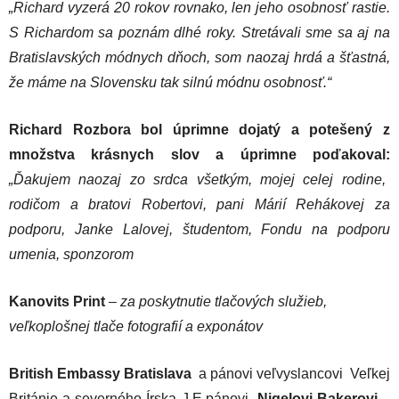
„Richard vyzerá 20 rokov rovnako, len jeho osobnosť rastie.
S Richardom sa poznám dlhé roky. Stretávali sme sa aj na
Bratislavských módnych dňoch, som naozaj hrdá a šťastná,
že máme na Slovensku tak silnú módnu osobnosť.“
Richard Rozbora bol úprimne dojatý a potešený z
množstva krásnych slov a úprimne poďakoval:
„Ďakujem naozaj zo srdca všetkým, mojej celej rodine,
rodičom a bratovi Robertovi, pani Márií Rehákovej za
podporu, Janke Lalovej, študentom, Fondu na podporu
umenia, sponzorom
Kanovits Print
– za poskytnutie tlačových služieb,
veľkoplošnej tlače fotografií a exponátov
British Embassy Bratislava
a pánovi veľvyslancovi Veľkej
Británie a severného Írska J.E.pánovi
Nigelovi Bakerovi
–