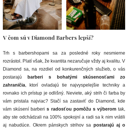
V čom sú v Diamond Barbers lepší?
Trh s barbershopami sa za posledné roky nesmierne
rozrástol. Platí však, že kvantita nezaručuje vždy aj kvalitu. V
Diamond sa, na rozdiel od konkurenčných služieb, o vás
postarajú
barberi s bohatými skúsenosťami zo
zahraničia
, ktorí ovladajú tie najvyspelejšie techniky a
rovnako ich prístup je odlišný. Neviete, aký strih či farba by
vám pristala najviac? Stačí sa zastaviť do Diamond, kde
vám skúsení barberi
s radosťou pomôžu s výberom
tak,
aby ste odchádzali na 100% spokojní a radi sa k nim vrátili
aj nabudúce. Okrem pánskych strihov sa
postarajú aj o