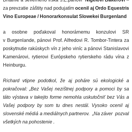
za prevzatie záštity nad podujatím
ocenil aj Ordo Equestris
Vino Europeae / Honorarkonsulat Slowekei Burgenland
a osobne poďakoval honorárnemu konzulovi SR
v Burgenlande, pánovi Prof. Alfredovi R. Tombor-Tintera za
poskytnutie rakúskych vín z jeho viníc a pánovi Stanislavovi
Kamenárovi, rytierovi Európskeho rytierskeho rádu vína z
Heinburgu.
Richard vtipne podotkol, že aj poháre sú ekologické a
pokračoval: „Bez Vašej nezištnej podpory a pomoci by sa
táto výstava v takejto forme nemohla uskutočniť bez Vás a
Vašej podpory by som tu dnes nestál. Vysoko ocenil aj
slovenské médiá a mediálnych partnerov. „Na záver pozval
všetkých na pohostenie .