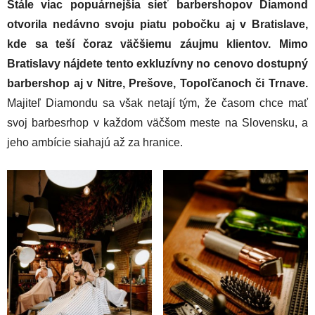
Stále viac popuárnejšia sieť barbershopov Diamond
otvorila nedávno svoju piatu pobočku aj v Bratislave,
kde sa teší čoraz väčšiemu záujmu klientov. Mimo
Bratislavy nájdete tento exkluzívny no cenovo dostupný
barbershop aj v Nitre, Prešove, Topoľčanoch či Trnave.
Majiteľ Diamondu sa však netají tým, že časom chce mať
svoj barbesrhop v každom väčšom meste na Slovensku, a
jeho ambície siahajú až za hranice.