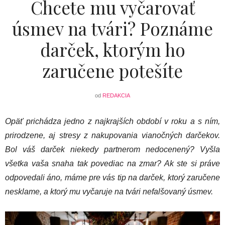
Chcete mu vyčarovať
úsmev na tvári? Poznáme
darček, ktorým ho
zaručene potešíte
od
REDAKCIA
Opäť prichádza jedno z najkrajších období v roku a s ním,
prirodzene, aj stresy z nakupovania vianočných darčekov.
Bol váš darček niekedy partnerom nedocenený? Vyšla
všetka vaša snaha tak povediac na zmar? Ak ste si práve
odpovedali áno, máme pre vás tip na darček, ktorý zaručene
nesklame, a ktorý mu vyčaruje na tvári nefalšovaný úsmev.