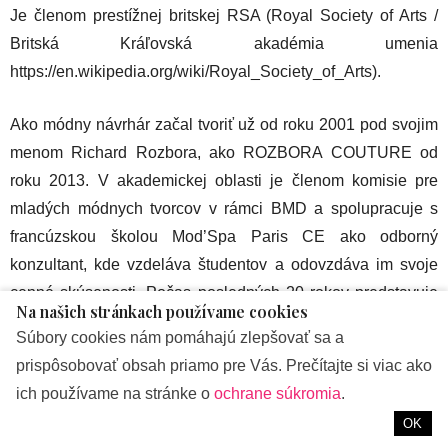
Je členom prestížnej britskej RSA (Royal Society of Arts /
Britská Kráľovská akadémia umenia
https://en.wikipedia.org/wiki/Royal_Society_of_Arts).
Ako módny návrhár začal tvoriť už od roku 2001 pod svojim
menom Richard Rozbora, ako ROZBORA COUTURE od
roku 2013. V akademickej oblasti je členom komisie pre
mladých módnych tvorcov v rámci BMD a spolupracuje s
francúzskou školou Mod’Spa Paris CE ako odborný
konzultant, kde vzdeláva študentov a odovzdáva im svoje
cenné skúsenosti. Počas posledných 20 rokov predstavuje
Na našich stránkach používame cookies
kolekcie v Bratislave a tiež posledných 7 rokov bol
Súbory cookies nám pomáhajú zlepšovať sa a
každoročne na viedenskom týždni módy až do vypuknutia
prispôsobovať obsah priamo pre Vás. Prečítajte si viac ako
celosvetovej pandémie. Počas minulých rokov mal okrem
ich používame na stránke o
ochrane súkromia
.
toho autorské prehliadky aj v Prahe, Paríži, Nikózii,
OK
Londýne, Oslo a v ďalších miestach a mestách na