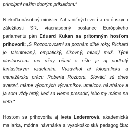
princípmi našim dobrým príkladom.“
Niekoľkonásobný minister Zahraničných vecí a európskych
záležitostí SR, viacnásobný poslanec Európskeho
parlamentu pán
Eduard Kukan sa prítomným hosťom
prihovoril:
„S Rozborovcami sa poznám dlhé roky, Richard
je talentovaný, empatický, šikovný, mladý muž. Tými
vlastnosťami ma vždy očaril a ešte je aj podkutý
fantastickým vzdelaním. Vyzdvihol aj fotografickú a
manažérsku prácu Roberta Rozboru. Slováci sú dnes
svetoví, máme výborných výtvarníkov, umelcov, návrhárov a
ja som vždy hrdý, keď sa vieme presadiť, lebo my máme na
veľa.“
Hosťom sa prihovorila aj
Iveta Ledererová
, akademická
maliarka, módna návrhárka a vysokoškolská pedagogička: