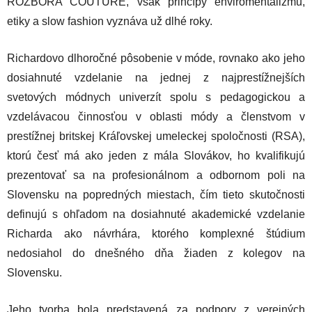
ROZBORA COUTURE, však princípy enviromentalizmu,
etiky a slow fashion vyznáva už dlhé roky.
Richardovo dlhoročné pôsobenie v móde, rovnako ako jeho
dosiahnuté vzdelanie na jednej z najprestížnejších
svetových módnych univerzít spolu s pedagogickou a
vzdelávacou činnosťou v oblasti módy a členstvom v
prestížnej britskej Kráľovskej umeleckej spoločnosti (RSA),
ktorú česť má ako jeden z mála Slovákov, ho kvalifikujú
prezentovať sa na profesionálnom a odbornom poli na
Slovensku na popredných miestach, čím tieto skutočnosti
definujú s ohľadom na dosiahnuté akademické vzdelanie
Richarda ako návrhára, ktorého komplexné štúdium
nedosiahol do dnešného dňa žiaden z kolegov na
Slovensku.
Jeho tvorba bola predstavená za podpory z verejných