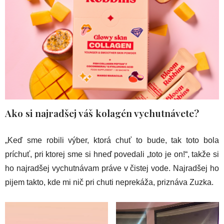
Ako si najradšej váš kolagén vychutnávete?
„Keď sme robili výber, ktorá chuť to bude, tak toto bola
príchuť, pri ktorej sme si hneď povedali „toto je on!“, takže si
ho najradšej vychutnávam práve v čistej vode. Najradšej ho
pijem takto, kde mi nič pri chuti neprekáža, priznáva Zuzka.