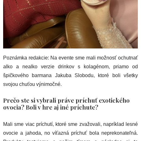
Poznámka redakcie: Na evente sme mali možnosť ochutnať
alko a nealko verzie drinkov s kolagénom, priamo od
špičkového barmana Jakuba Slobodu, ktoré boli všetky
svojou chuťou výnimočné.
Prečo ste si vybrali práve príchuť exotického
ovocia? Boli v hre aj iné príchute?
Mali sme viac príchutí, ktoré sme zvažovali, napríklad lesné
ovocie a jahoda, no víťazná príchuť bola neprekonateľná.