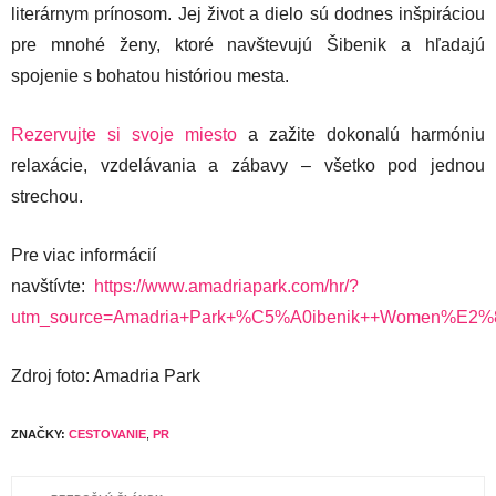
literárnym prínosom. Jej život a dielo sú dodnes inšpiráciou
pre mnohé ženy, ktoré navštevujú Šibenik a hľadajú
spojenie s bohatou históriou mesta.
Rezervujte si svoje miesto
a zažite dokonalú harmóniu
relaxácie, vzdelávania a zábavy – všetko pod jednou
strechou.
Pre viac informácií
navštívte:
https://www.amadriapark.com/hr/?
utm_source=Amadria+Park+%C5%A0ibenik++Women%E2%
Zdroj foto: Amadria Park
ZNAČKY:
CESTOVANIE
,
PR