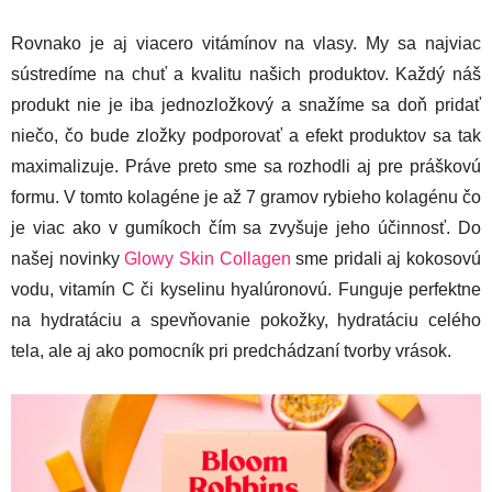
Rovnako je aj viacero vitámínov na vlasy. My sa najviac
sústredíme na chuť a kvalitu našich produktov. Každý náš
produkt nie je iba jednozložkový a snažíme sa doň pridať
niečo, čo bude zložky podporovať a efekt produktov sa tak
maximalizuje. Práve preto sme sa rozhodli aj pre práškovú
formu. V tomto kolagéne je až 7 gramov rybieho kolagénu čo
je viac ako v gumíkoch čím sa zvyšuje jeho účinnosť. Do
našej novinky
Glowy Skin Collagen
sme pridali aj kokosovú
vodu, vitamín C či kyselinu hyalúronovú. Funguje perfektne
na hydratáciu a spevňovanie pokožky, hydratáciu celého
tela, ale aj ako pomocník pri predchádzaní tvorby vrások.