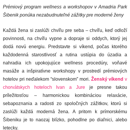
Prémiový program wellness a workshopov v Amadria Park
Šibenik ponúka nezabudnuteľné zážitky pre moderné ženy
Každá žena si zaslúži chvíľu pre seba – chvíľu, keď odloží
povinnosti, na chvíľu vypne a dopraje si oddych, ktorý jej
dodá novú energiu. Predstavte si víkend, počas ktorého
každodenná starostlivosť a rutina ustúpia do úzadia a
nahradia ich upokojujúce wellness procedúry, voňavé
masáže a inšpiratívne workshopy v prostredí prémiových
hotelov pri neďalekom “slovenskom” mori.
Ženský víkend
v
chorvátskych hoteloch Ivan a Jure
je presne takou
príležitosťou – harmonickou kombináciou relaxácie,
sebapoznania a radosti zo spoločných zážitkov, ktorú si
zaslúži každá moderná žena. A pritom k prímorskému
Šibeniku je to naozaj blízko, pohodlne po diaľnici, alebo
letecky.