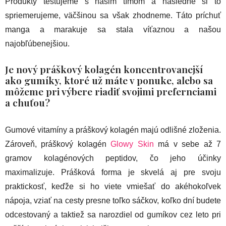
Produkty testujeme s našim tímom a následne si to
spriemerujeme, väčšinou sa však zhodneme. Táto príchuť
manga a marakuje sa stala víťaznou a našou
najobľúbenejšiou.
Je nový práškový kolagén koncentrovanejší
ako gumíky, ktoré už máte v ponuke, alebo sa
môžeme pri výbere riadiť svojimi prefernciami
a chuťou?
Gumové vitamíny a práškový kolagén majú odlišné zloženia.
Zároveň, práškový kolagén
Glowy Skin
má v sebe až 7
gramov kolagénových peptidov, čo jeho účinky
maximalizuje. Prášková forma je skvelá aj pre svoju
praktickosť, keďže si ho viete vmiešať do akéhokoľvek
nápoja, vziať na cesty presne toľko sáčkov, koľko dní budete
odcestovaný a taktiež sa narozdiel od gumíkov cez leto pri