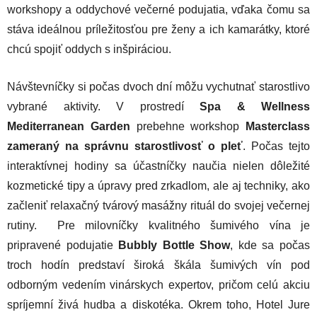
workshopy a oddychové večerné podujatia, vďaka čomu sa
stáva ideálnou príležitosťou pre ženy a ich kamarátky, ktoré
chcú spojiť oddych s inšpiráciou.
Návštevníčky si počas dvoch dní môžu vychutnať starostlivo
vybrané aktivity. V prostredí
Spa & Wellness
Mediterranean Garden
prebehne workshop
Masterclass
zameraný na správnu starostlivosť o pleť
. Počas tejto
interaktívnej hodiny sa účastníčky naučia nielen dôležité
kozmetické tipy a úpravy pred zrkadlom, ale aj techniky, ako
začleniť relaxačný tvárový masážny rituál do svojej večernej
rutiny. Pre milovníčky kvalitného šumivého vína je
pripravené podujatie
Bubbly Bottle Show
, kde sa počas
troch hodín predstaví široká škála šumivých vín pod
odborným vedením vinárskych expertov, pričom celú akciu
spríjemní živá hudba a diskotéka. Okrem toho, Hotel Jure