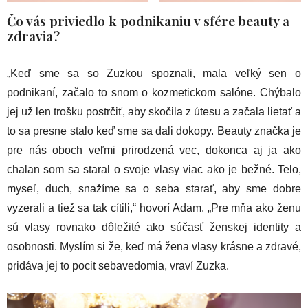
Čo vás priviedlo k podnikaniu v sfére beauty a
zdravia?
„Keď sme sa so Zuzkou spoznali, mala veľký sen o
podnikaní, začalo to snom o kozmetickom salóne. Chýbalo
jej už len trošku postrčiť, aby skočila z útesu a začala lietať a
to sa presne stalo keď sme sa dali dokopy. Beauty značka je
pre nás oboch veľmi prirodzená vec, dokonca aj ja ako
chalan som sa staral o svoje vlasy viac ako je bežné. Telo,
myseľ, duch, snažíme sa o seba starať, aby sme dobre
vyzerali a tiež sa tak cítili,“ hovorí Adam. „Pre mňa ako ženu
sú vlasy rovnako dôležité ako súčasť ženskej identity a
osobnosti. Myslím si že, keď má žena vlasy krásne a zdravé,
pridáva jej to pocit sebavedomia, vraví Zuzka.