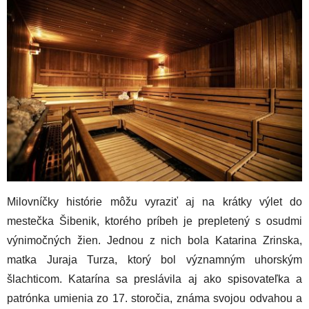
Milovníčky histórie môžu vyraziť aj na krátky výlet do
mestečka Šibenik, ktorého príbeh je prepletený s osudmi
výnimočných žien. Jednou z nich bola Katarina Zrinska,
matka Juraja Turza, ktorý bol významným uhorským
šlachticom. Katarína sa preslávila aj ako spisovateľka a
patrónka umienia zo 17. storočia, známa svojou odvahou a