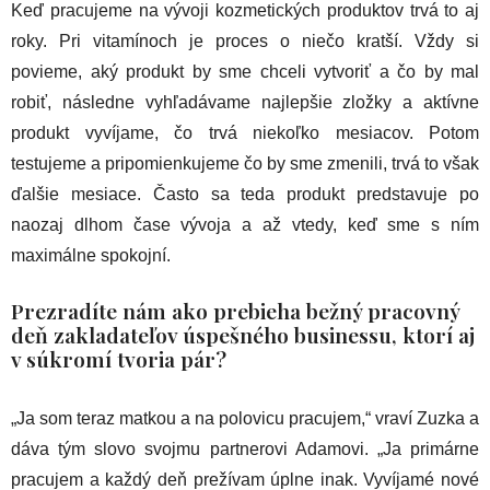
Keď pracujeme na vývoji kozmetických produktov trvá to aj
roky. Pri vitamínoch je proces o niečo kratší. Vždy si
povieme, aký produkt by sme chceli vytvoriť a čo by mal
robiť, následne vyhľadávame najlepšie zložky a aktívne
produkt vyvíjame, čo trvá niekoľko mesiacov. Potom
testujeme a pripomienkujeme čo by sme zmenili, trvá to však
ďalšie mesiace. Často sa teda produkt predstavuje po
naozaj dlhom čase vývoja a až vtedy, keď sme s ním
maximálne spokojní.
Prezradíte nám ako prebieha bežný pracovný
deň zakladateľov úspešného businessu, ktorí aj
v súkromí tvoria pár?
„Ja som teraz matkou a na polovicu pracujem,“ vraví Zuzka a
dáva tým slovo svojmu partnerovi Adamovi. „Ja primárne
pracujem a každý deň prežívam úplne inak. Vyvíjamé nové