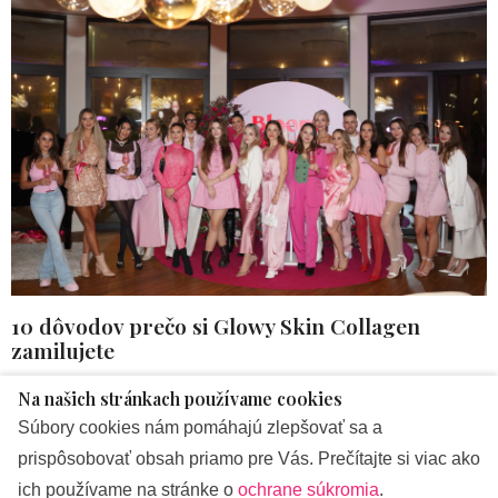
10 dôvodov prečo si Glowy Skin Collagen
zamilujete
Na našich stránkach používame cookies
Nový kolagén sme pre vás v redakcii otestovali a pripravili si
Súbory cookies nám pomáhajú zlepšovať sa a
pre vás hneď 10 dôvodov prečo ho potrebujete vyskúšať:
prispôsobovať obsah priamo pre Vás. Prečítajte si viac ako
ich používame na stránke o
ochrane súkromia
.