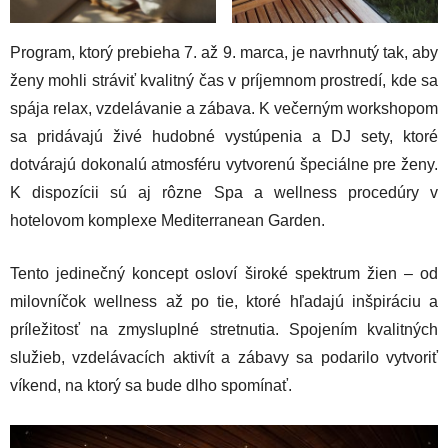
Program, ktorý prebieha 7. až 9. marca, je navrhnutý tak, aby
ženy mohli stráviť kvalitný čas v príjemnom prostredí, kde sa
spája relax, vzdelávanie a zábava. K večerným workshopom
sa pridávajú živé hudobné vystúpenia a DJ sety, ktoré
dotvárajú dokonalú atmosféru vytvorenú špeciálne pre ženy.
K dispozícii sú aj rôzne Spa a wellness procedúry v
hotelovom komplexe Mediterranean Garden.
Tento jedinečný koncept osloví široké spektrum žien – od
milovníčok wellness až po tie, ktoré hľadajú inšpiráciu a
príležitosť na zmysluplné stretnutia. Spojením kvalitných
služieb, vzdelávacích aktivít a zábavy sa podarilo vytvoriť
víkend, na ktorý sa bude dlho spomínať.