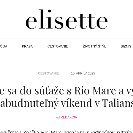
ÓDA
KRÁSA
CESTOVANIE
ŽIVOTNÝ ŠTÝL
BIZNIS
CESTOVANIE
10. APRÍLA 2025
e sa do súťaže s Rio Mare a v
abudnuteľný víkend v Talian
od
REDAKCIA
družstve? Značka Rio Mare prichádza s jedinečnou súťažou,