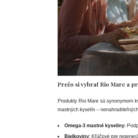
Prečo si vybrať Rio Mare a pr
Produkty Rio Mare sú synonymom kval
mastných kyselín – nenahraditeľných 
Omega-3 mastné kyseliny
: Podp
Bielkoviny
: Kľúčové pre regenerá