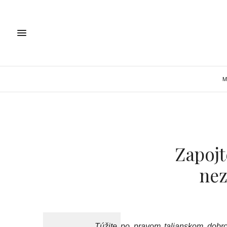
M
Zapojt
nez
Túžite po pravom talianskom dobro