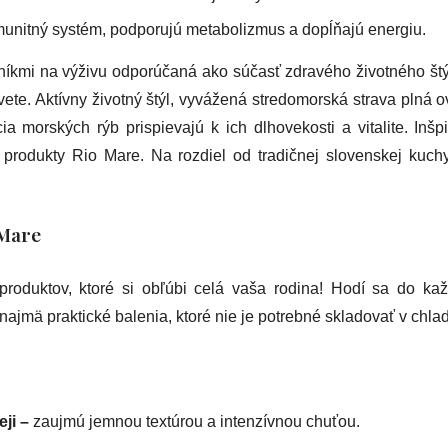
imunitný systém, podporujú metabolizmus a dopĺňajú energiu.
íkmi na výživu odporúčaná ako súčasť zdravého životného štýlu
te. Aktívny životný štýl, vyvážená stredomorská strava plná o
 morských rýb prispievajú k ich dlhovekosti a vitalite. Inšpir
é produkty Rio Mare. Na rozdiel od tradičnej slovenskej kuc
 Mare
produktov, ktoré si obľúbi celá vaša rodina! Hodí sa do k
najmä praktické balenia, ktoré nie je potrebné skladovať v chla
ji –
zaujmú jemnou textúrou a intenzívnou chuťou.