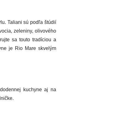
. Taliani sú podľa štúdií
vocia, zeleniny, olivového
ujte sa touto tradíciou a
hyne je Rio Mare skvelým
aždodennej kuchyne aj na
dničke.