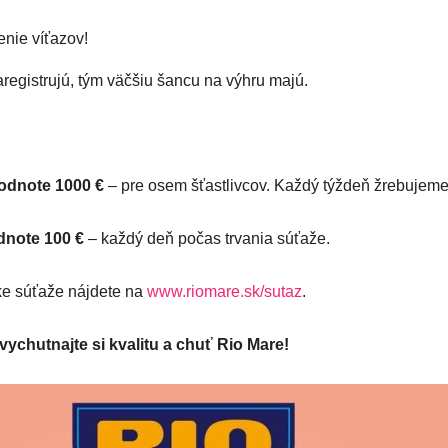
enie víťazov!
aregistrujú, tým väčšiu šancu na výhru majú.
hodnote 1000 €
–
pre osem šťastlivcov. Každý týždeň žrebujem
odnote 100 €
– každý deň počas trvania súťaže.
ke súťaže nájdete na
www.riomare.sk/sutaz
.
 vychutnajte si kvalitu a chuť Rio Mare!