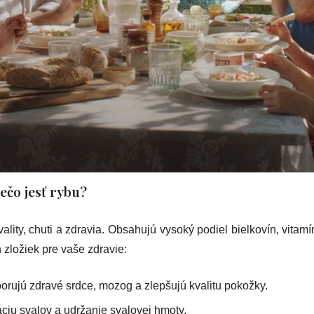
ečo jesť rybu?
ity, chuti a zdravia. Obsahujú vysoký podiel bielkovín, vitam
zložiek pre vaše zdravie:
orujú zdravé srdce, mozog a zlepšujú kvalitu pokožky.
ciu svalov a udržanie svalovej hmoty.