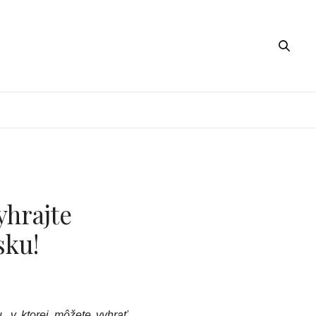
yhrajte
sku!
 v ktorej môžete vyhrať