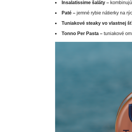
Insalatissime šaláty –
kombinujú 
Paté –
jemné rybie nátierky na rý
Tuniakové steaky vo vlastnej š
Tonno Per Pasta –
tuniakové omá