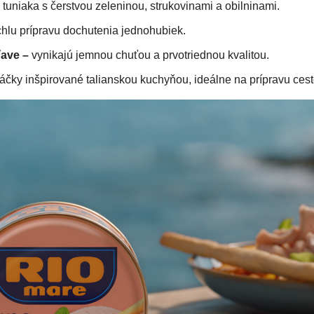
tuniaka s čerstvou zeleninou, strukovinami a obilninami.
chlu prípravu dochutenia jednohubiek.
ťave –
vynikajú jemnou chuťou a prvotriednou kvalitou.
čky inšpirované talianskou kuchyňou, ideálne na prípravu ces