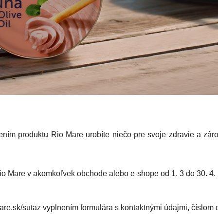
ením produktu Rio Mare urobíte niečo pre svoje zdravie a zár
io Mare v akomkoľvek obchode alebo e-shope od 1. 3 do 30. 4.
re.sk/sutaz vyplnením formulára s kontaktnými údajmi, číslom