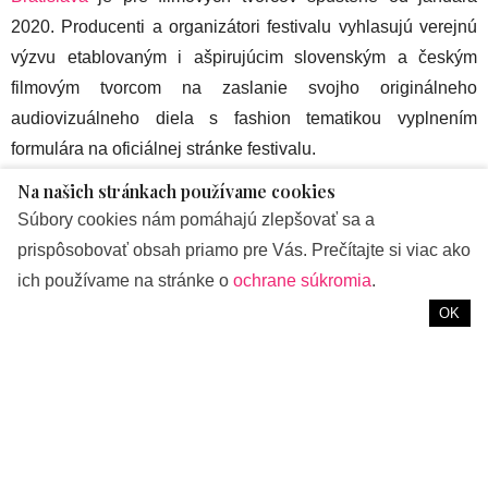
2020. Producenti a organizátori festivalu vyhlasujú verejnú
výzvu etablovaným i ašpirujúcim slovenským a českým
filmovým tvorcom na zaslanie svojho originálneho
audiovizuálneho diela s fashion tematikou vyplnením
formulára na oficiálnej stránke festivalu.
Na našich stránkach používame cookies
Prvý ročník festivalu venovanému módnemu filmu
Súbory cookies nám pomáhajú zlepšovať sa a
producentov zaviazal, aby každým rokom posúvali hranice
prispôsobovať obsah priamo pre Vás. Prečítajte si viac ako
a naše talenty prezentovali v zahraničí vedľa etablovaných
ich používame na stránke o
ochrane súkromia
.
mien. Popri TV Markíza, ktorá projekt podporila už počas
OK
prvého ročníka, túto filozofiu zdieľajú aj noví partneri
festivalu – Nespresso, Christie´s by Svoboda & Williams
a magazín Vogue CS.
Zdroj foto: Dynamic Relations 2000