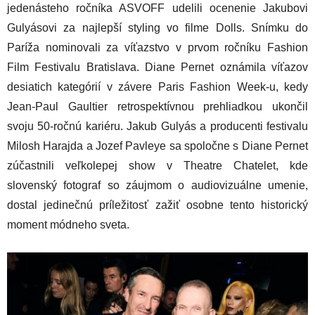
jedenásteho ročníka ASVOFF udelili ocenenie Jakubovi
Gulyásovi za najlepší styling vo filme Dolls. Snímku do
Paríža nominovali za víťazstvo v prvom ročníku Fashion
Film Festivalu Bratislava. Diane Pernet oznámila víťazov
desiatich kategórií v závere Paris Fashion Week-u, kedy
Jean-Paul Gaultier retrospektívnou prehliadkou ukončil
svoju 50-ročnú kariéru. Jakub Gulyás a producenti festivalu
Milosh Harajda a Jozef Pavleye sa spoločne s Diane Pernet
zúčastnili veľkolepej show v Theatre Chatelet, kde
slovenský fotograf so záujmom o audiovizuálne umenie,
dostal jedinečnú príležitosť zažiť osobne tento historický
moment módneho sveta.