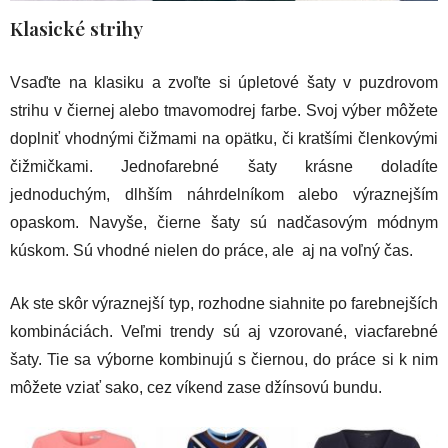
Klasické strihy
Vsaďte na klasiku a zvoľte si úpletové šaty v puzdrovom
strihu v čiernej alebo tmavomodrej farbe. Svoj výber môžete
doplniť vhodnými čižmami na opätku, či kratšími členkovými
čižmičkami. Jednofarebné šaty krásne doladíte
jednoduchým, dlhším náhrdelníkom alebo výraznejším
opaskom. Navyše, čierne šaty sú nadčasovým módnym
kúskom. Sú vhodné nielen do práce, ale aj na voľný čas.
Ak ste skôr výraznejší typ, rozhodne siahnite po farebnejších
kombináciách. Veľmi trendy sú aj vzorované, viacfarebné
šaty. Tie sa výborne kombinujú s čiernou, do práce si k nim
môžete vziať sako, cez víkend zase džínsovú bundu.