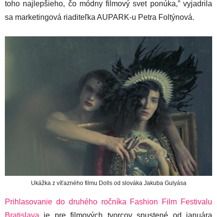
toho najlepšieho, čo módny filmový svet ponúka,” vyjadrila
sa marketingová riaditeľka AUPARK-u Petra Foltýnová.
Ukážka z víťazného filmu Dolls od slováka Jakuba Gulyása
Prihlasovanie do druhého ročníka Fashion Film Festivalu
Bratislava
je pre filmových tvorcov spustené od januára