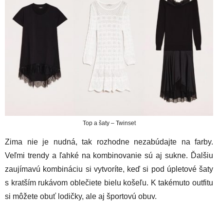
Top a šaty – Twinset
Zima nie je nudná, tak rozhodne nezabúdajte na farby.
Veľmi trendy a ľahké na kombinovanie sú aj sukne. Ďalšiu
zaujímavú kombináciu si vytvoríte, keď si pod úpletové šaty
s kratším rukávom oblečiete bielu košeľu. K takémuto outfitu
si môžete obuť lodičky, ale aj športovú obuv.