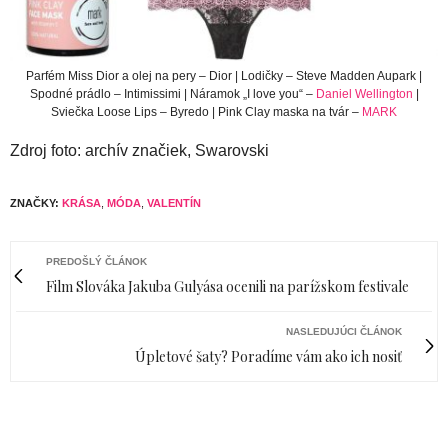
Parfém Miss Dior a olej na pery – Dior | Lodičky – Steve Madden Aupark |
Spodné prádlo – Intimissimi | Náramok „I love you“ –
Daniel Wellington
|
Sviečka Loose Lips – Byredo | Pink Clay maska na tvár –
MARK
Zdroj foto: archív značiek, Swarovski
ZNAČKY:
KRÁSA
,
MÓDA
,
VALENTÍN
PREDOŠLÝ ČLÁNOK
Film Slováka Jakuba Gulyása ocenili na parížskom festivale
NASLEDUJÚCI ČLÁNOK
Úpletové šaty? Poradíme vám ako ich nosiť