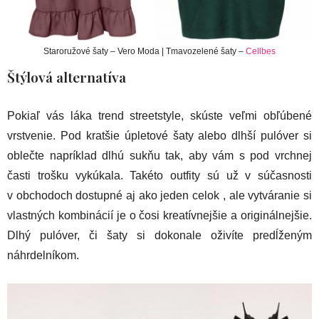
Staroružové šaty – Vero Moda | Tmavozelené šaty –
Cellbes
Štýlová alternatíva
Pokiaľ vás láka trend streetstyle, skúste veľmi obľúbené
vrstvenie. Pod kratšie úpletové šaty alebo dlhší pulóver si
oblečte napríklad dlhú sukňu tak, aby vám s pod vrchnej
časti trošku vykúkala. Takéto outfity sú už v súčasnosti
v obchodoch dostupné aj ako jeden celok , ale vytváranie si
vlastných kombinácií je o čosi kreatívnejšie a originálnejšie.
Dlhý pulóver, či šaty si dokonale oživíte predĺženým
náhrdelníkom.