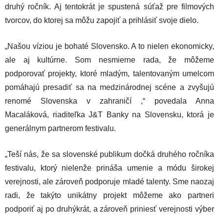
druhý ročník. Aj tentokrát je spustená súťaž pre filmových
tvorcov, do ktorej sa môžu zapojiť a prihlásiť svoje dielo.
„Našou víziou je bohaté Slovensko. A to nielen ekonomicky,
ale aj kultúrne. Som nesmierne rada, že môžeme
podporovať projekty, ktoré mladým, talentovaným umelcom
pomáhajú presadiť sa na medzinárodnej scéne a zvyšujú
renomé Slovenska v zahraničí ,“ povedala Anna
Macaláková, riaditeľka J&T Banky na Slovensku, ktorá je
generálnym partnerom festivalu.
„Teší nás, že sa slovenské publikum dočká druhého ročníka
festivalu, ktorý nielenže prináša umenie a módu širokej
verejnosti, ale zároveň podporuje mladé talenty. Sme naozaj
radi, že takýto unikátny projekt môžeme ako partneri
podporiť aj po druhýkrát, a zároveň priniesť verejnosti výber