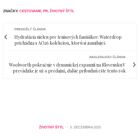
ZNAČKY:
CESTOVANIE
,
PR
,
ŽIVOTNÝ ŠTÝL
PREDOŠLÝ ČLÁNOK
Hydratácia nielen pre tenisových fanúšikov: Waterdrop
prichádza s AO26 kolekciou, ktorú si zamiluješ
NASLEDUJÚCI ČLÁNOK
Woolworth pokračuje v dynamickej expanzii na Slovensku:V
prevádzke je už 9 predajní, ďalšie pribudnú ešte tento rok
ŽIVOTNÝ ŠTÝL
5. DECEMBRA 2025