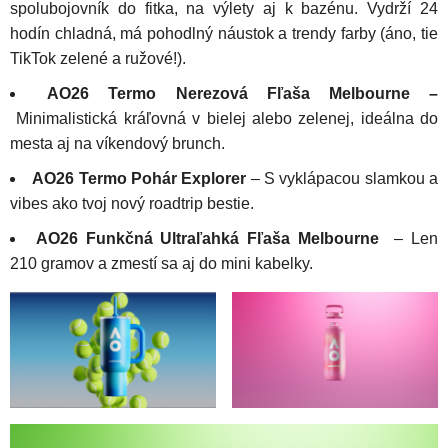
spolubojovník do fitka, na výlety aj k bazénu. Vydrží 24
hodín chladná, má pohodlný náustok a trendy farby (áno, tie
TikTok zelené a ružové!).
AO26 Termo Nerezová Fľaša Melbourne –
Minimalistická kráľovná v bielej alebo zelenej, ideálna do
mesta aj na víkendový brunch.
AO26 Termo Pohár Explorer
– S vyklápacou slamkou a
vibes ako tvoj nový roadtrip bestie.
AO26 Funkčná Ultraľahká Fľaša Melbourne
– Len
210 gramov a zmestí sa aj do mini kabelky.