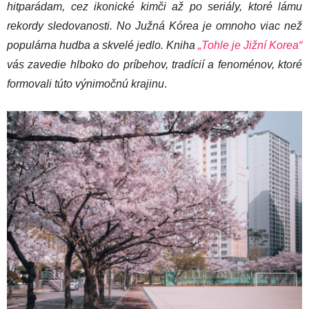
hitparádam, cez ikonické kimči až po seriály, ktoré lámu
rekordy sledovanosti. No Južná Kórea je omnoho viac než
populárna hudba a skvelé jedlo. Kniha
„Tohle je Jižní Korea“
vás zavedie hlboko do príbehov, tradícií a fenoménov, ktoré
formovali túto výnimočnú krajinu
.