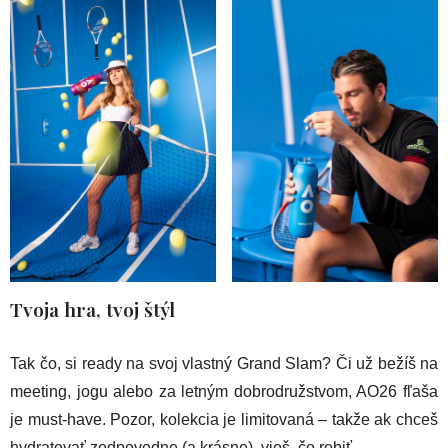
Tvoja hra, tvoj štýl
Tak čo, si ready na svoj vlastný Grand Slam? Či už bežíš na
meeting, jogu alebo za letným dobrodružstvom, AO26 fľaša
je must-have. Pozor, kolekcia je limitovaná – takže ak chceš
hydratovať zodpovedne (a krásne), vieš, čo robiť.