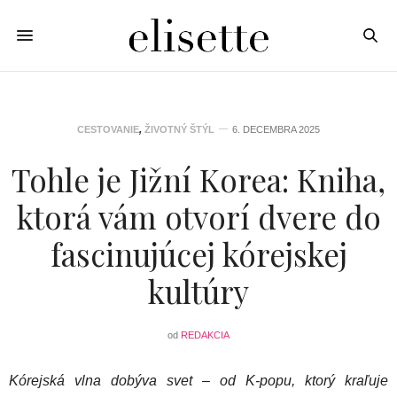
CESTOVANIE
,
ŽIVOTNÝ ŠTÝL
6. DECEMBRA 2025
Tohle je Jižní Korea: Kniha,
ktorá vám otvorí dvere do
fascinujúcej kórejskej
kultúry
od
REDAKCIA
Kórejská vlna dobýva svet – od K-popu, ktorý kraľuje