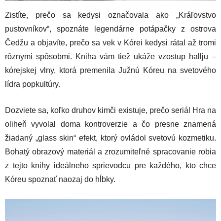
Zistíte, prečo sa kedysi označovala ako „Kráľovstvo
pustovníkov“, spoznáte legendárne potápačky z ostrova
Čedžu a objavíte, prečo sa vek v Kórei kedysi rátal až tromi
rôznymi spôsobmi. Kniha vám tiež ukáže vzostup hallju –
kórejskej vlny, ktorá premenila Južnú Kóreu na svetového
lídra popkultúry.
Dozviete sa, koľko druhov kimči existuje, prečo seriál Hra na
oliheň vyvolal doma kontroverzie a čo presne znamená
žiadaný „glass skin“ efekt, ktorý ovládol svetovú kozmetiku.
Bohatý obrazový materiál a zrozumiteľné spracovanie robia
z tejto knihy ideálneho sprievodcu pre každého, kto chce
Kóreu spoznať naozaj do hĺbky.