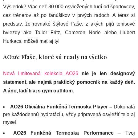
Výsledok? Viac než 80 000 osviežených ľudí od športovcov,
cez trénerov až po fanúšikov v prvých radoch. A teraz si
predstav, že rovnaké štýlové fľaše, z akých pijú tenisové
hviezdy ako Tailor Fritz, Cameron Norie alebo Hubert
Hurkacs, môžeš mať aj ty!
AO26: Fľaše, ktoré sú ready na všetko
Nová limitovaná kolekcia AO26
nie je len designový
statement, ale najmä praktický pomocník na každý deň.
A áno, ladí ti aj s gym outfitom.
AO26 Oficiálna Funkčná Termoska Player –
Dokonalá
pre každodennú hydratáciu, vždy pripravená osviežiť telo aj
myseľ.
AO26 Funkčná Termoska Performance
– Tvoj