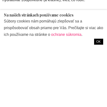
Viac informácii nájdete
www.waterdrop.sk
Na našich stránkach používame cookies
Súbory cookies nám pomáhajú zlepšovať sa a
Zdroj foto: Waterdrop
prispôsobovať obsah priamo pre Vás. Prečítajte si viac ako
ich používame na stránke o
ochrane súkromia
.
ZNAČKY:
PR
,
ŽIVOTNÝ ŠTÝL
OK
PREDOŠLÝ ČLÁNOK
Annabelle Minerals predstavuje Softie: praktické hubky pre
dokonale hladký mejkap
NASLEDUJÚCI ČLÁNOK
Tohle je Jižní Korea: Kniha, ktorá vám otvorí dvere do
fascinujúcej kórejskej kultúry