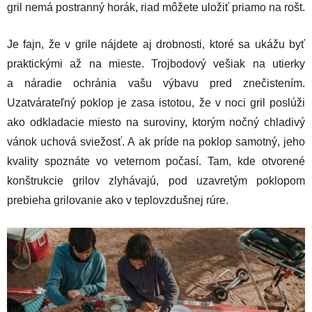
gril nemá postranný horák, riad môžete uložiť priamo na rošt.
Je fajn, že v grile nájdete aj drobnosti, ktoré sa ukážu byť
praktickými až na mieste. Trojbodový vešiak na utierky
a náradie ochránia vašu výbavu pred znečistením.
Uzatvárateľný poklop je zasa istotou, že v noci gril poslúži
ako odkladacie miesto na suroviny, ktorým nočný chladivý
vánok uchová sviežosť. A ak príde na poklop samotný, jeho
kvality spoznáte vo veternom počasí. Tam, kde otvorené
konštrukcie grilov zlyhávajú, pod uzavretým poklopom
prebieha grilovanie ako v teplovzdušnej rúre.