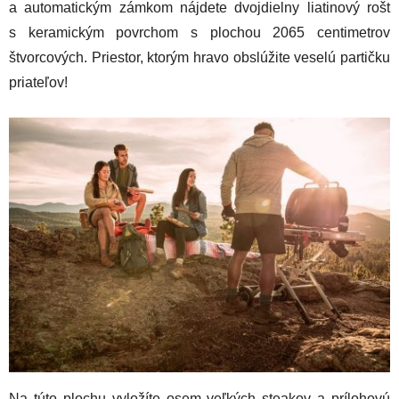
a automatickým zámkom nájdete dvojdielny liatinový rošt
s keramickým povrchom s plochou 2065 centimetrov
štvorcových. Priestor, ktorým hravo obslúžite veselú partičku
priateľov!
Na túto plochu vyložíte osem veľkých steakov a prílohovú