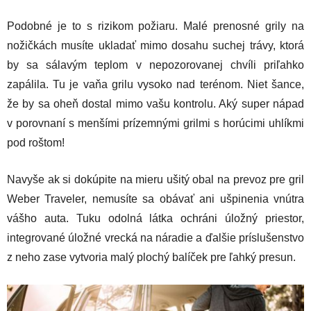
Podobné je to s rizikom požiaru. Malé prenosné grily na
nožičkách musíte ukladať mimo dosahu suchej trávy, ktorá
by sa sálavým teplom v nepozorovanej chvíli priľahko
zapálila. Tu je vaňa grilu vysoko nad terénom. Niet šance,
že by sa oheň dostal mimo vašu kontrolu. Aký super nápad
v porovnaní s menšími prízemnými grilmi s horúcimi uhlíkmi
pod roštom!
Navyše ak si dokúpite na mieru ušitý obal na prevoz pre gril
Weber Traveler, nemusíte sa obávať ani ušpinenia vnútra
vášho auta. Tuku odolná látka ochráni úložný priestor,
integrované úložné vrecká na náradie a ďalšie príslušenstvo
z neho zase vytvoria malý plochý balíček pre ľahký presun.