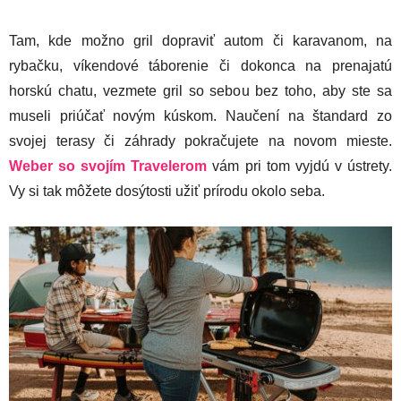
Tam, kde možno gril dopraviť autom či karavanom, na
rybačku, víkendové táborenie či dokonca na prenajatú
horskú chatu, vezmete gril so sebou bez toho, aby ste sa
museli priúčať novým kúskom. Naučení na štandard zo
svojej terasy či záhrady pokračujete na novom mieste.
Weber so svojím Travelerom
vám pri tom vyjdú v ústrety.
Vy si tak môžete dosýtosti užiť prírodu okolo seba.