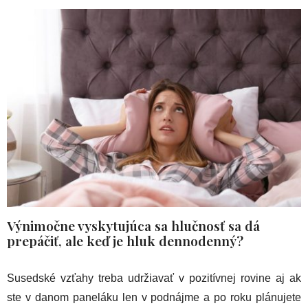
Výnimočne vyskytujúca sa hlučnosť sa dá
prepáčiť, ale keď je hluk dennodenný?
Susedské vzťahy treba udržiavať v pozitívnej rovine aj ak
ste v danom paneláku len v podnájme a po roku plánujete