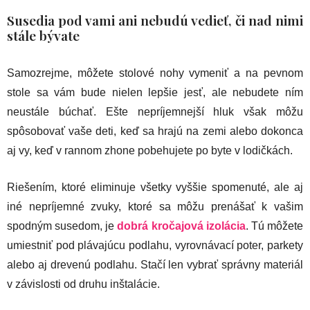
Susedia pod vami ani nebudú vedieť, či nad nimi
stále bývate
Samozrejme, môžete stolové nohy vymeniť a na pevnom
stole sa vám bude nielen lepšie jesť, ale nebudete ním
neustále búchať. Ešte nepríjemnejší hluk však môžu
spôsobovať vaše deti, keď sa hrajú na zemi alebo dokonca
aj vy, keď v rannom zhone pobehujete po byte v lodičkách.
Riešením, ktoré eliminuje všetky vyššie spomenuté, ale aj
iné nepríjemné zvuky, ktoré sa môžu prenášať k vašim
spodným susedom, je
dobrá kročajová izolácia
. Tú môžete
umiestniť pod plávajúcu podlahu, vyrovnávací poter, parkety
alebo aj drevenú podlahu. Stačí len vybrať správny materiál
v závislosti od druhu inštalácie.