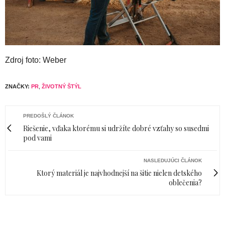
Zdroj foto: Weber
ZNAČKY:
PR
,
ŽIVOTNÝ ŠTÝL
PREDOŠLÝ ČLÁNOK
Riešenie, vďaka ktorému si udržíte dobré vzťahy so susedmi
pod vami
NASLEDUJÚCI ČLÁNOK
Ktorý materiál je najvhodnejší na šitie nielen detského
oblečenia?