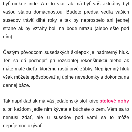
byť niekde inde. A o to viac ak má byť váš aktuálny byt
vašou stálou domácnosťou. Budete predsa vedľa vašich
susedov tráviť dlhé roky a tak by neprospelo ani jednej
strane ak by vzťahy boli na bode mrazu (alebo ešte pod
ním).
Častým pôvodcom susedských škriepok je nadmerný hluk.
Ten sa dá pochopiť pri rozsiahlej rekonštrukcii alebo ak
máte malé dieťa, ktorému rastú prvé zúbky. Nepríjemný hluk
však môžete spôsobovať aj úplne nevedomky a dokonca na
dennej báze.
Tak napríklad ak má váš jedálenský stôl krivé
stolové nohy
a pri každom jedle ním kývete a búchate o zem. Vám sa to
nemusí zdať, ale u susedov pod vami sa to môže
nepríjemne ozývať.