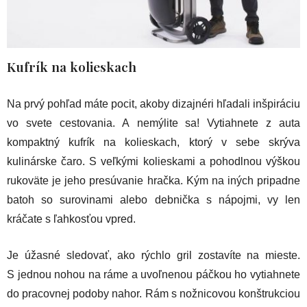
Kufrík na kolieskach
Na prvý pohľad máte pocit, akoby dizajnéri hľadali inšpiráciu
vo svete cestovania. A nemýlite sa! Vytiahnete z auta
kompaktný kufrík na kolieskach, ktorý v sebe skrýva
kulinárske čaro. S veľkými kolieskami a pohodlnou výškou
rukoväte je jeho presúvanie hračka. Kým na iných pripadne
batoh so surovinami alebo debnička s nápojmi, vy len
kráčate s ľahkosťou vpred.
Je úžasné sledovať, ako rýchlo gril zostavíte na mieste.
S jednou nohou na ráme a uvoľnenou páčkou ho vytiahnete
do pracovnej podoby nahor. Rám s nožnicovou konštrukciou