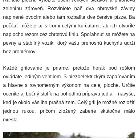
zeleninu zároveň. Rozviniete naň dva obrovské záviny
naplnené ovocím alebo tam rozbalíte dve čerstvé pizze. Ba
počítať môžete aj s tromi celými kurčatami, ak ich otvoríte
naplocho rezom cez chrbtovú líniu. Spoľahnúť sa môžete na
pevný a stabilný vozík, ktorý vašu prenosnú kuchyňu udrží
bez problémov.
Každé grilovanie je priame, pretože horák pod roštom
ovládate jediným ventilom. S piezoelektrickým zapaľovaním
a hlavne s rovnomerným výkonom na celej ploche. Určite
oceníte aj bočný stolík na pohodlnú prípravu jedla – navyše,
keď je okolo vás iba prašná zem. Celý gril je možné rozložiť
jednou rukou, pričom zložený zaberie skutočne málo
miesta.