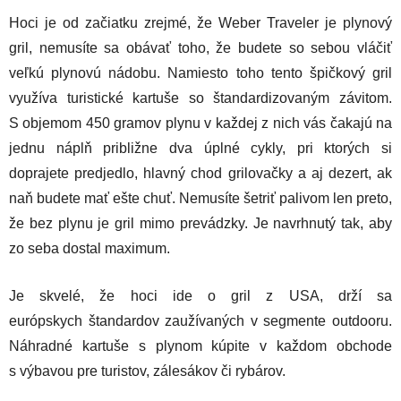
Hoci je od začiatku zrejmé, že Weber Traveler je plynový
gril, nemusíte sa obávať toho, že budete so sebou vláčiť
veľkú plynovú nádobu. Namiesto toho tento špičkový gril
využíva turistické kartuše so štandardizovaným závitom.
S objemom 450 gramov plynu v každej z nich vás čakajú na
jednu náplň približne dva úplné cykly, pri ktorých si
doprajete predjedlo, hlavný chod grilovačky a aj dezert, ak
naň budete mať ešte chuť. Nemusíte šetriť palivom len preto,
že bez plynu je gril mimo prevádzky. Je navrhnutý tak, aby
zo seba dostal maximum.
Je skvelé, že hoci ide o gril z USA, drží sa
európskych štandardov zaužívaných v segmente outdooru.
Náhradné kartuše s plynom kúpite v každom obchode
s výbavou pre turistov, zálesákov či rybárov.