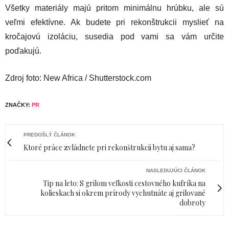
Všetky materiály majú pritom minimálnu hrúbku, ale sú
veľmi efektívne. Ak budete pri rekonštrukcii myslieť na
kročajovú izoláciu, susedia pod vami sa vám určite
poďakujú.
Zdroj foto: New Africa / Shutterstock.com
ZNAČKY:
PR
PREDOŠLÝ ČLÁNOK
Ktoré práce zvládnete pri rekonštrukcii bytu aj sama?
NASLEDUJÚCI ČLÁNOK
Tip na leto: S grilom veľkosti cestovného kufríka na
kolieskach si okrem prírody vychutnáte aj grilované
dobroty