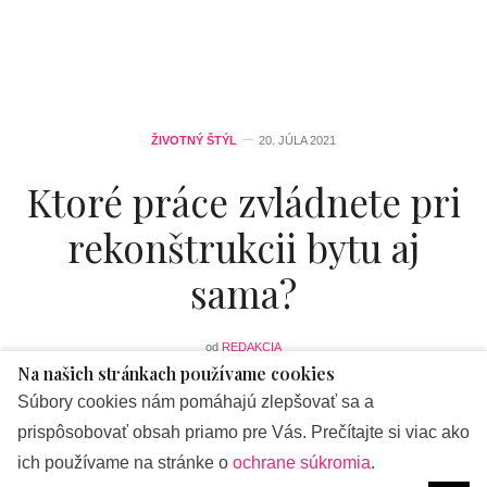
ŽIVOTNÝ ŠTÝL
20. JÚLA 2021
Ktoré práce zvládnete pri
rekonštrukcii bytu aj
sama?
od
REDAKCIA
Na našich stránkach používame cookies
Súbory cookies nám pomáhajú zlepšovať sa a
A je to tu! Máte konečne vlastný byt! Dosť bolo bývania s
prispôsobovať obsah priamo pre Vás. Prečítajte si viac ako
rodičmi, či striedania podnájmov, kde ste mesačne platila
ich používame na stránke o
ochrane súkromia
.
vysokú sumu za niečo, čo nie je vaše. Tento byt je už len a