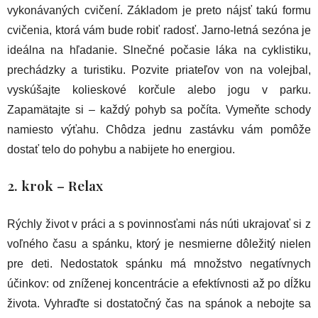
vykonávaných cvičení. Základom je preto nájsť takú formu
cvičenia, ktorá vám bude robiť radosť. Jarno-letná sezóna je
ideálna na hľadanie. Slnečné počasie láka na cyklistiku,
prechádzky a turistiku. Pozvite priateľov von na volejbal,
vyskúšajte kolieskové korčule alebo jogu v parku.
Zapamätajte si – každý pohyb sa počíta. Vymeňte schody
namiesto výťahu. Chôdza jednu zastávku vám pomôže
dostať telo do pohybu a nabijete ho energiou.
2. krok – Relax
Rýchly život v práci a s povinnosťami nás núti ukrajovať si z
voľného času a spánku, ktorý je nesmierne dôležitý nielen
pre deti. Nedostatok spánku má množstvo negatívnych
účinkov: od zníženej koncentrácie a efektívnosti až po dĺžku
života. Vyhraďte si dostatočný čas na spánok a nebojte sa