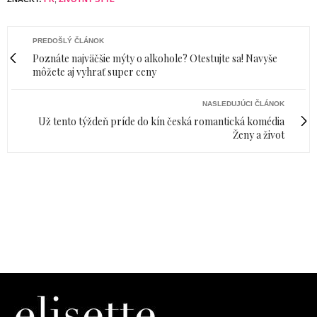
PREDOŠLÝ ČLÁNOK
Poznáte najväčšie mýty o alkohole? Otestujte sa! Navyše
môžete aj vyhrať super ceny
NASLEDUJÚCI ČLÁNOK
Už tento týždeň príde do kín česká romantická komédia
Ženy a život