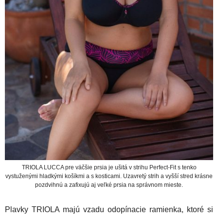
TRIOLA LUCCA pre väčšie prsia je ušitá v strihu Perfect-Fit s tenko
vystuženými hladkými košíkmi a s kosticami. Uzavretý strih a vyšší stred krásne
pozdvihnú a zafixujú aj veľké prsia na správnom mieste.
Plavky TRIOLA majú vzadu odopínacie ramienka, ktoré si