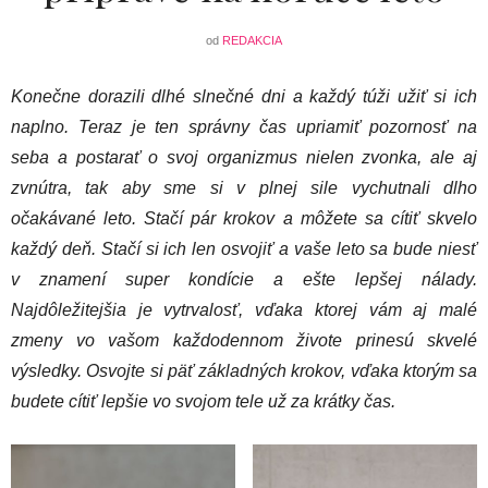
od
REDAKCIA
Konečne dorazili dlhé slnečné dni a každý túži užiť si ich
naplno. Teraz je ten správny čas upriamiť pozornosť na
seba a postarať o svoj organizmus nielen zvonka, ale aj
zvnútra, tak aby sme si v plnej sile vychutnali dlho
očakávané leto. Stačí pár krokov a môžete sa cítiť skvelo
každý deň. Stačí si ich len osvojiť a vaše leto sa bude niesť
v znamení super kondície a ešte lepšej nálady.
Najdôležitejšia je vytrvalosť, vďaka ktorej vám aj malé
zmeny vo vašom každodennom živote prinesú skvelé
výsledky. Osvojte si päť základných krokov, vďaka ktorým sa
budete cítiť lepšie vo svojom tele už za krátky čas.