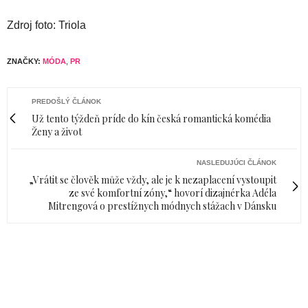
Zdroj foto: Triola
ZNAČKY:
MÓDA
,
PR
PREDOŠLÝ ČLÁNOK
Už tento týždeň príde do kín česká romantická komédia
Ženy a život
NASLEDUJÚCI ČLÁNOK
„Vrátit se člověk může vždy, ale je k nezaplacení vystoupit
ze své komfortní zóny,“ hovorí dizajnérka Adéla
Mitrengová o prestížnych módnych stážach v Dánsku