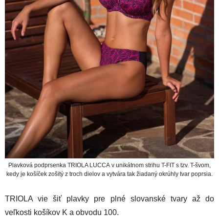
Plavková podprsenka TRIOLA LUCCA
v unikátnom strihu T-FIT s tzv. T-švom,
kedy je košíček zošitý z troch dielov a vytvára tak žiadaný okrúhly tvar poprsia.
TRIOLA vie šiť plavky pre plné slovanské tvary až do
veľkosti košíkov K a obvodu 100.