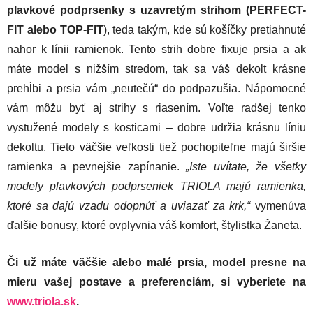
plavkové podprsenky s uzavretým strihom (PERFECT-
FIT alebo TOP-FIT
), teda takým, kde sú košíčky pretiahnuté
nahor k línii ramienok. Tento strih dobre fixuje prsia a ak
máte model s nižším stredom, tak sa váš dekolt krásne
prehĺbi a prsia vám „neutečú“ do podpazušia. Nápomocné
vám môžu byť aj strihy s riasením. Voľte radšej tenko
vystužené modely s kosticami – dobre udržia krásnu líniu
dekoltu. Tieto väčšie veľkosti tiež pochopiteľne majú širšie
ramienka a pevnejšie zapínanie.
„Iste uvítate, že všetky
modely plavkových podprseniek TRIOLA majú ramienka,
ktoré sa dajú vzadu odopnúť a uviazať za krk,“
vymenúva
ďalšie bonusy, ktoré ovplyvnia váš komfort, štylistka Žaneta.
Či už máte väčšie alebo malé prsia, model presne na
mieru vašej postave a preferenciám, si vyberiete na
www.triola.sk
.