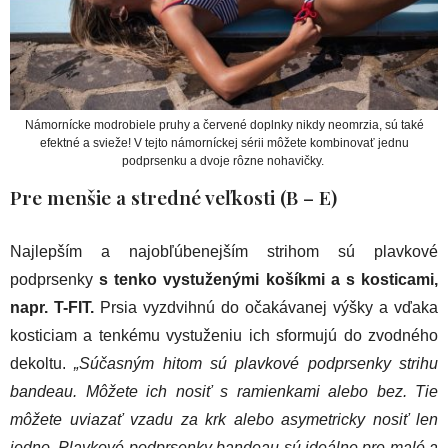
Námornícke modrobiele pruhy a červené doplnky nikdy neomrzia, sú také
efektné a svieže! V tejto námorníckej sérii môžete kombinovať jednu
podprsenku a dvoje rôzne nohavičky.
Pre menšie a stredné veľkosti (B – E)
Najlepším a najobľúbenejším strihom sú plavkové
podprsenky
s tenko vystuženými košíkmi a s kosticami,
napr. T-FIT.
Prsia vyzdvihnú do očakávanej výšky a vďaka
kosticiam a tenkému vystuženiu ich sformujú do zvodného
dekoltu.
„Súčasným hitom sú plavkové podprsenky strihu
bandeau. Môžete ich nosiť s ramienkami alebo bez. Tie
môžete uviazať vzadu za krk alebo asymetricky nosiť len
jedno. Plavkové podprsenky bandeau sú ideálne pre malé a