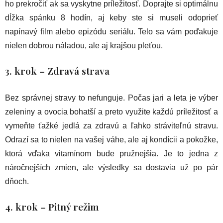
ho prekročiť ak sa vyskytne príležitosť. Doprajte si optimálnu
dĺžka spánku 8 hodín, aj keby ste si museli odoprieť
napínavý film alebo epizódu seriálu. Telo sa vám poďakuje
nielen dobrou náladou, ale aj krajšou pleťou.
3. krok – Zdravá strava
Bez správnej stravy to nefunguje. Počas jari a leta je výber
zeleniny a ovocia bohatší a preto využite každú príležitosť a
vymeňte ťažké jedlá za zdravú a ľahko stráviteľnú stravu.
Odrazí sa to nielen na vašej váhe, ale aj kondícii a pokožke,
ktorá vďaka vitamínom bude pružnejšia. Je to jedna z
náročnejších zmien, ale výsledky sa dostavia už po pár
dňoch.
4. krok – Pitný režim