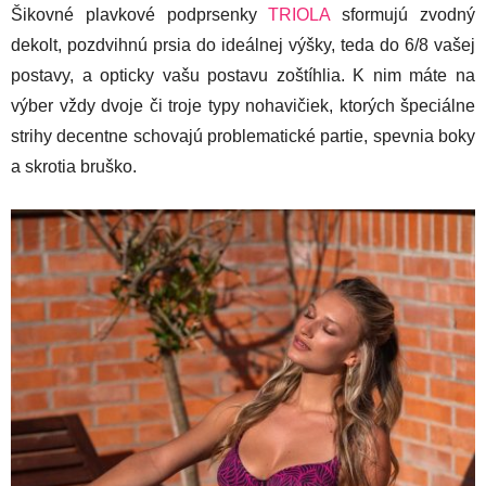
Šikovné plavkové podprsenky
TRIOLA
sformujú zvodný
dekolt, pozdvihnú prsia do ideálnej výšky, teda do 6/8 vašej
postavy, a opticky vašu postavu zoštíhlia. K nim máte na
výber vždy dvoje či troje typy nohavičiek, ktorých špeciálne
strihy decentne schovajú problematické partie, spevnia boky
a skrotia bruško.