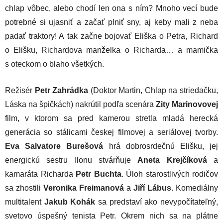
chlap vôbec, alebo chodí len ona s ním? Mnoho vecí bude
potrebné si ujasniť a začať plniť sny, aj keby mali z neba
padať traktory! A tak začne bojovať Eliška o Petra, Richard
o Elišku, Richardova manželka o Richarda… a mamička
s oteckom o blaho všetkých.
Režisér
Petr Zahrádka
(Doktor Martin, Chlap na striedačku,
Láska na špičkách) nakrútil podľa scenára
Zity Marinovovej
film, v ktorom sa pred kamerou stretla mladá herecká
generácia so stálicami českej filmovej a seriálovej tvorby.
Eva Salvatore Burešová
hrá dobrosrdečnú Elišku, jej
energickú sestru Ilonu stvárňuje
Aneta Krejčíková
a
kamaráta Richarda
Petr Buchta
. Úloh starostlivých rodičov
sa zhostili
Veronika Freimanová
a
Jiří Lábus
. Komediálny
multitalent
Jakub Kohák
sa predstaví ako nevypočítateľný,
svetovo úspešný tenista Petr. Okrem nich sa na plátne