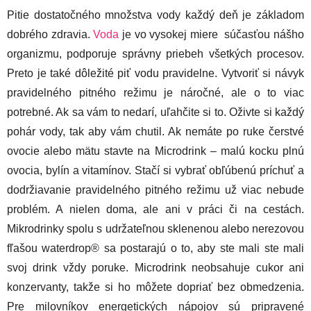
Pitie dostatočného množstva vody každý deň je základom
dobrého zdravia.
Voda
je vo vysokej miere súčasťou nášho
organizmu, podporuje správny priebeh všetkých procesov.
Preto je také dôležité piť vodu pravidelne. Vytvoriť si návyk
pravidelného pitného režimu je náročné, ale o to viac
potrebné. Ak sa vám to nedarí, uľahčite si to. Oživte si každý
pohár vody, tak aby vám chutil. Ak nemáte po ruke čerstvé
ovocie alebo mätu stavte na Microdrink – malú kocku plnú
ovocia, bylín a vitamínov. Stačí si vybrať obľúbenú príchuť a
dodržiavanie pravidelného pitného režimu už viac nebude
problém. A nielen doma, ale ani v práci či na cestách.
Mikrodrinky spolu s udržateľnou sklenenou alebo nerezovou
fľašou waterdrop® sa postarajú o to, aby ste mali ste mali
svoj drink vždy poruke. Microdrink neobsahuje cukor ani
konzervanty, takže si ho môžete dopriať bez obmedzenia.
Pre milovníkov energetických nápojov sú pripravené