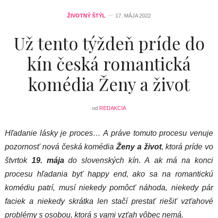
ŽIVOTNÝ ŠTÝL
17. MÁJA 2022
Už tento týždeň príde do
kín česká romantická
komédia Ženy a život
od
REDAKCIA
Hľadanie lásky je proces… A práve tomuto procesu venuje
pozornosť nová česká komédia
Ženy a život
, ktorá príde vo
štvrtok
19. mája
do slovenských kín. A ak má na konci
procesu hľadania byť happy end, ako sa na romantickú
komédiu patrí, musí niekedy pomôcť náhoda, niekedy pár
faciek a niekedy skrátka len stačí prestať riešiť vzťahové
problémy s osobou, ktorá s vami vzťah vôbec nemá.