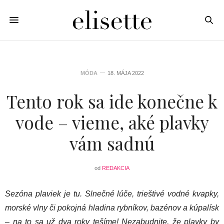
MÓDA
18. MÁJA 2022
Tento rok sa ide konečne k
vode – vieme, aké plavky
vám sadnú
od
REDAKCIA
Sezóna plaviek je tu. Slnečné lúče, trieštivé vodné kvapky,
morské vlny či pokojná hladina rybníkov, bazénov a kúpalísk
– na to sa už dva roky tešíme! Nezabudnite, že plavky by