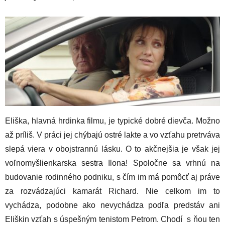
Eliška, hlavná hrdinka filmu, je typické dobré dievča. Možno
až príliš. V práci jej chýbajú ostré lakte a vo vzťahu pretrváva
slepá viera v obojstrannú lásku. O to akčnejšia je však jej
voľnomyšlienkarska sestra Ilona! Spoločne sa vrhnú na
budovanie rodinného podniku, s čím im má pomôcť aj práve
za rozvádzajúci kamarát Richard. Nie celkom im to
vychádza, podobne ako nevychádza podľa predstáv ani
Eliškin vzťah s úspešným tenistom Petrom. Chodí s ňou ten