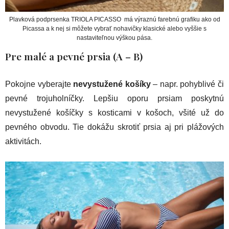
Plavková podprsenka TRIOLA PICASSO má výraznú farebnú grafiku ako od
Picassa a k nej si môžete vybrať nohavičky klasické alebo vyššie s
nastaviteľnou výškou pása.
Pre malé a pevné prsia (A – B)
Pokojne vyberajte
nevystužené košíky
– napr. pohyblivé či
pevné trojuholníčky. Lepšiu oporu prsiam poskytnú
nevystužené košíčky s kosticami v košoch, všité už do
pevného obvodu. Tie dokážu skrotiť prsia aj pri plážových
aktivitách.