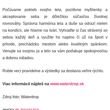
Počúvanie potrieb svojho tela, pozitívne myšlienky a
akceptovanie seba je dôležitou súčasťou životnej
rovnováhy. Správna harmónia tela a duše sa odrazí nielen
na kondícii, ale hlavne na tvári. Vyhraďte si čas strávený so
sebou každý deň a využite ho naplno či už na šport v
prírode, prechádzku mestom alebo kvalitným spánkom.
Venujte sa svojmu ja a telo sa vám poďakuje spokojnosťou
a dobrou náladou.
Robte veci pravidelne a výsledky sa dostavia veľmi rýchlo.
Viac informácií nájdeš na
www.waterdrop.sk
Zdroj foto: Waterdrop
ZNAČKY:
PR
,
ŽIVOTNÝ ŠTÝL