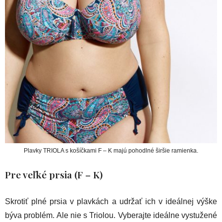
Plavky TRIOLA s košíčkami F – K majú pohodlné širšie ramienka.
Pre veľké prsia (F – K)
Skrotiť plné prsia v plavkách a udržať ich v ideálnej výške
býva problém. Ale nie s Triolou. Vyberajte ideálne vystužené