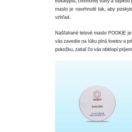
eukalyptu, citrónovej trávy a štipko
maslo je navrhnuté tak, aby poskyt
vzhľad.
Našľahané telové maslo POOKIE je z
vás zavedie na lúku plnú kvetov a pr
pokožku, zatiaľ čo vás obklopí príje