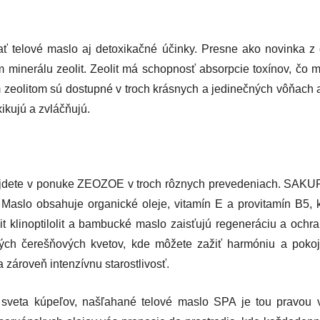
 telové maslo aj detoxikačné účinky. Presne ako novinka z 
minerálu zeolit. Zeolit má schopnosť absorpcie toxínov, čo m
 zeolitom sú dostupné v troch krásnych a jedinečných vôňach 
xikujú a zvláčňujú.
ájdete v ponuke ZEOZOE v troch rôznych prevedeniach. SAKUR
 Maslo obsahuje organické oleje, vitamín E a provitamín B5, k
it klinoptilolit a bambucké maslo zaisťujú regeneráciu a och
tých čerešňových kvetov, kde môžete zažiť harmóniu a pokoj
a zároveň intenzívnu starostlivosť.
o sveta kúpeľov, našľahané telové maslo SPA je tou pravou