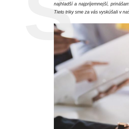
najhladší a najpríjemnejší, prináš
Tieto triky sme za vás vyskúšali v naš