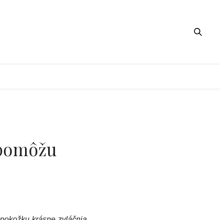
 pomôžu
 pokožku krásne zvláčnia.