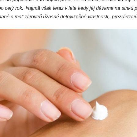
 celý rok. Najmä však teraz v lete kedy jej dávame na slnku p
ané a mať zároveň úžasné detoxikačné vlastnosti, prezrádzajú