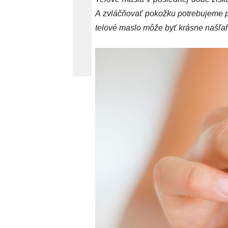
A zvláčňovať pokožku potrebujeme po
telové maslo môže byť krásne našľah