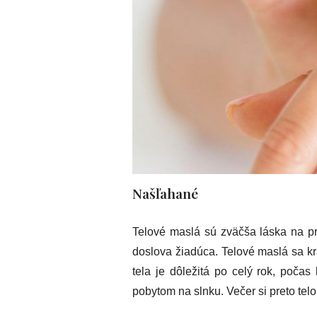
Našľahané
Telové maslá sú zväčša láska na pr
doslova žiadúca. Telové maslá sa kr
tela je dôležitá po celý rok, poča
pobytom na slnku. Večer si preto t