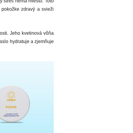
ný stres nemá miesto. Toto
 pokožke zdravý a svieži
osti. Jeho kvetinová vôňa
maslo hydratuje a zjemňuje