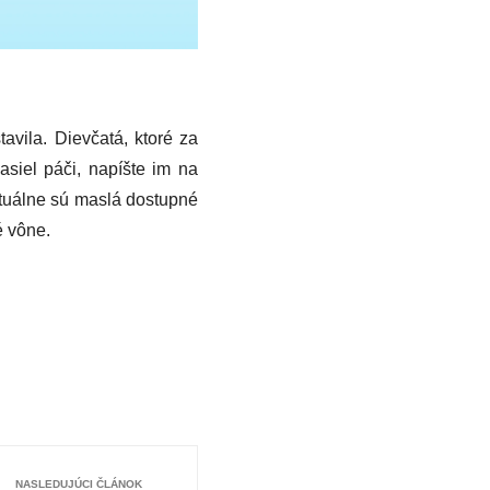
vila. Dievčatá, ktoré za
asiel páči, napíšte im na
ktuálne sú maslá dostupné
é vône.
NASLEDUJÚCI ČLÁNOK