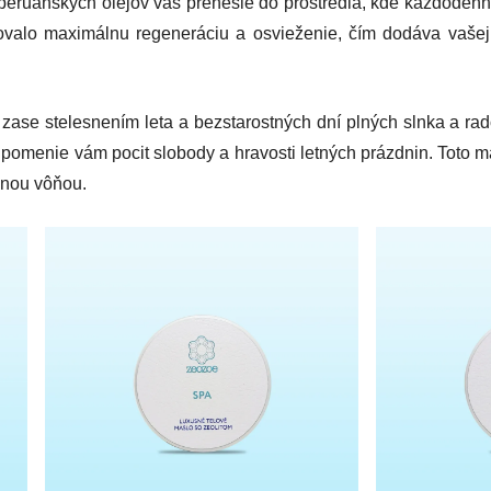
u peruánskych olejov vás prenesie do prostredia, kde každoden
ovalo maximálnu regeneráciu a osvieženie, čím dodáva vašej
ase stelesnením leta a bezstarostných dní plných slnka a rad
ipomenie vám pocit slobody a hravosti letných prázdnin. Toto 
mnou vôňou.