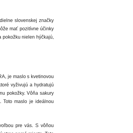
dielne slovenskej značky
ôže mať pozitívne účinky
a pokožku nielen hýčkajú,
A, je maslo s kvetinovou
toré vyživujú a hydratujú
ranu pokožky. Vôňa sakury
. Toto maslo je ideálnou
 voľbou pre vás. S vôňou