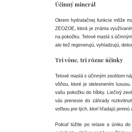
Účinný minerál
Okrem hydratačnej funkcie môže mať
ZEOZOE, ktorá je známa využívaním 
na pokožku. Telové maslá s účinným
ale tiež regenerujú, vyhladzujú, deto
Tri vône, tri rôzne účinky
Telové maslá s účinným zeolitom n
vôňou, ktoré je stelesnením luxusu.
vašu pokožku do hĺbky. Liečivý zeol
vás prenesie do záhrady rozkvitnu
voľbou pre tých, ktorí hľadajú jemnú 
Pokiaľ túžite po relaxe a úniku d