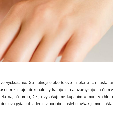
vé vyskúšanie. Sú hutnejšie ako telové mlieka a ich našľahan
ásne roztierajú, dokonale hydratujú telo a uzamykajú na ňom 
s leta najmä preto, že ju vysušujeme kúpaním v mori, v chlór
elo doslova pýta pohladenie v podobe hustého avšak jemne naš