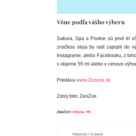
Vône podľa vášho výberu
Sakura, Spa a Pookie sú prvé tri v
značkou stoja by radi zapojili do v
Instagrame, alebo Facebooku, z toho
v objeme 55 ml alebo v cenovo výhod
Predáva
www.Zeozoe.sk
Zdroj foto: ZeoZoe
ZNAČKY:
KRÁSA
,
PR
PREDOŠLÝ ČLÁNOK