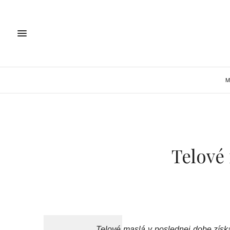
M
Telové
Telové maslá v poslednej dobe získa