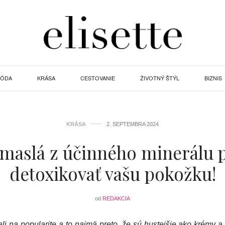
ÓDA
KRÁSA
CESTOVANIE
ŽIVOTNÝ ŠTÝL
BIZNIS
KRÁSA
2. SEPTEMBRA 2024
 maslá z účinného minerálu
detoxikovať vašu pokožku!
od
REDAKCIA
li na popularite a to najmä preto, že sú hustejšie ako krémy a