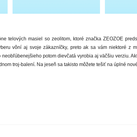
ône telových masiel so zeolitom, ktoré značka ZEOZOE predsta
ýberu vôní aj svoje zákazníčky, preto ak sa vám niektoré z m
 neobľúbenejšieho potom dievčatá vyrobia aj väčšiu verziu. A
nom troj-balení. Na jeseň sa takisto môžete tešiť na úplné nov