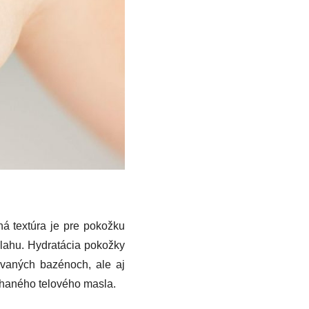
á textúra je pre pokožku
vlahu. Hydratácia pokožky
ovaných bazénoch, ale aj
ľahaného telového masla.