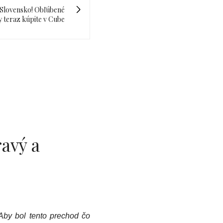
 Slovensko! Obľúbené
y teraz kúpite v Cube
ravý a
Aby bol tento prechod čo