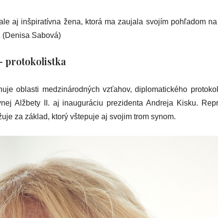
ale aj inšpiratívna žena, ktorá ma zaujala svojím pohľadom na 
 (Denisa Sabová)
– protokolistka
nuje oblasti medzinárodných vzťahov, diplomatického protokol
vnej Alžbety II. aj inauguráciu prezidenta Andreja Kisku. Re
uje za základ, ktorý vštepuje aj svojim trom synom.