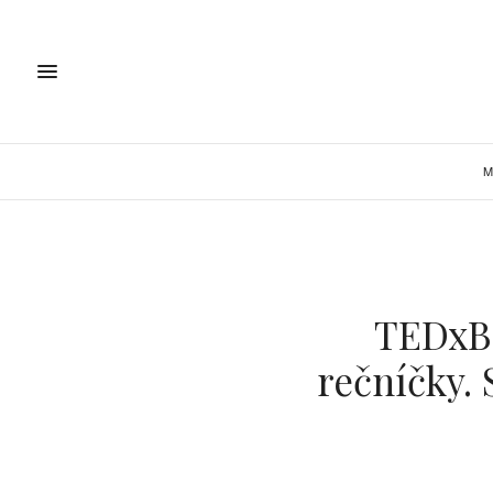
M
TEDxBr
rečníčky. 