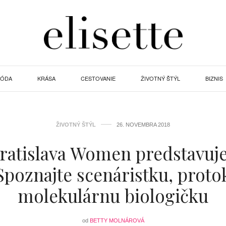
ÓDA
KRÁSA
CESTOVANIE
ŽIVOTNÝ ŠTÝL
BIZNIS
ŽIVOTNÝ ŠTÝL
26. NOVEMBRA 2018
atislava Women predstavuje
Spoznajte scenáristku, protok
molekulárnu biologičku
od
BETTY MOLNÁROVÁ