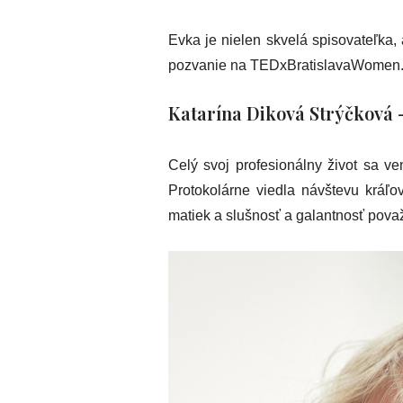
Evka je nielen skvelá spisovateľka, 
pozvanie na TEDxBratislavaWomen.
Katarína Diková Strýčková 
Celý svoj profesionálny život sa ve
Protokolárne viedla návštevu kráľo
matiek a slušnosť a galantnosť považ