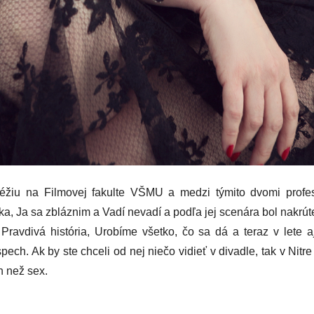
réžiu na Filmovej fakulte VŠMU a medzi týmito dvomi profes
a, Ja sa zbláznim a Vadí nevadí a podľa jej scenára bol nakrút
ík. Pravdivá história, Urobíme všetko, čo sa dá a teraz v lete 
ch. Ak by ste chceli od nej niečo vidieť v divadle, tak v Nitre
h než sex.