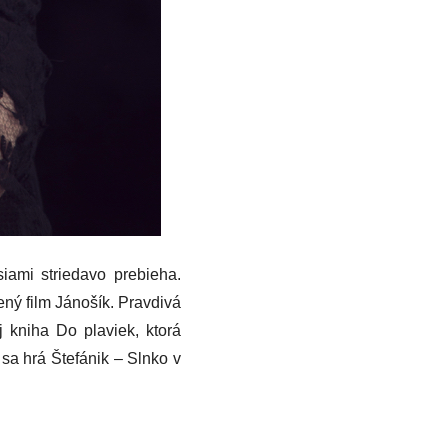
iami striedavo prebieha.
ený film Jánošík. Pravdivá
aj kniha Do plaviek, ktorá
 sa hrá Štefánik – Slnko v