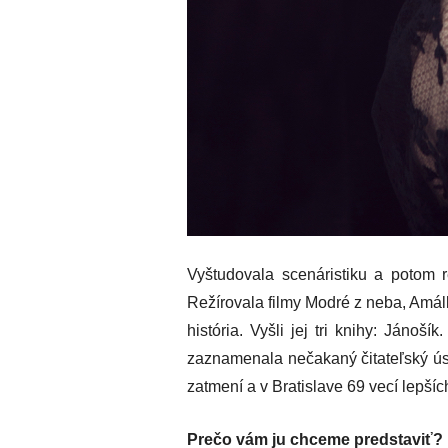
Vyštudovala scenáristiku a potom 
Režírovala filmy Modré z neba, Amálk
história. Vyšli jej tri knihy: Jánoš
zaznamenala nečakaný čitateľský úspe
zatmení a v Bratislave 69 vecí lepšíc
Prečo vám ju chceme predstaviť?