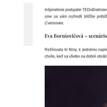
Inšpiratívne podujatie TEDxBratisla
sme sa vám rozhodli bližšie priblíž
Cvernovke.
Eva Borušovičová – scenáris
Režírovala tri filmy, k jednému napís
chvíle, keď sa všetko na dobré obrát