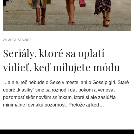
28. AUGUSTA 2019
Seriály, ktoré sa oplatí
vidieť, keď milujete módu
…a nie, reč nebude o Sexe v meste, ani o Gossip girl. Staré
dobré „klasiky“ sme sa rozhodli dať bokom a venovať
pozornosť skôr novším snímkam, ktoré si ale zaslúžia
minimálne rovnakú pozornosť. Pretože aj keď…