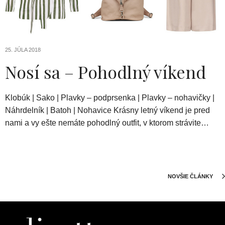
25. JÚLA 2018
Nosí sa – Pohodlný víkend
Klobúk | Sako | Plavky – podprsenka | Plavky – nohavičky |
Náhrdelník | Batoh | Nohavice Krásny letný víkend je pred
nami a vy ešte nemáte pohodlný outfit, v ktorom strávite…
NOVŠIE ČLÁNKY