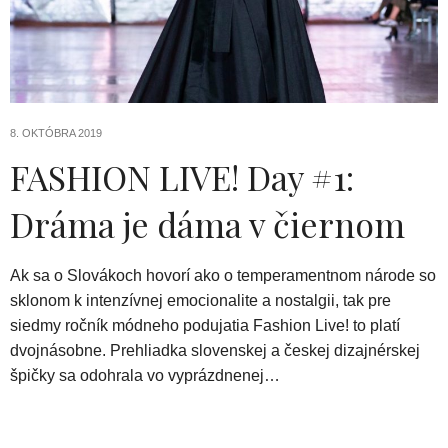
8. OKTÓBRA 2019
FASHION LIVE! Day #1:
Dráma je dáma v čiernom
Ak sa o Slovákoch hovorí ako o temperamentnom národe so
sklonom k intenzívnej emocionalite a nostalgii, tak pre
siedmy ročník módneho podujatia Fashion Live! to platí
dvojnásobne. Prehliadka slovenskej a českej dizajnérskej
špičky sa odohrala vo vyprázdnenej…