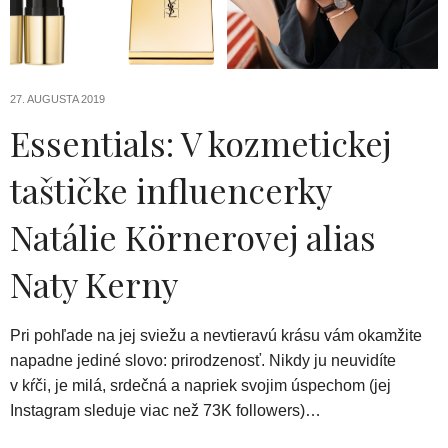
27. AUGUSTA 2019
Essentials: V kozmetickej
taštičke influencerky
Natálie Körnerovej alias
Naty Kerny
Pri pohľade na jej sviežu a nevtieravú krásu vám okamžite
napadne jediné slovo: prirodzenosť. Nikdy ju neuvidíte
v kŕči, je milá, srdečná a napriek svojim úspechom (jej
Instagram sleduje viac než 73K followers)…