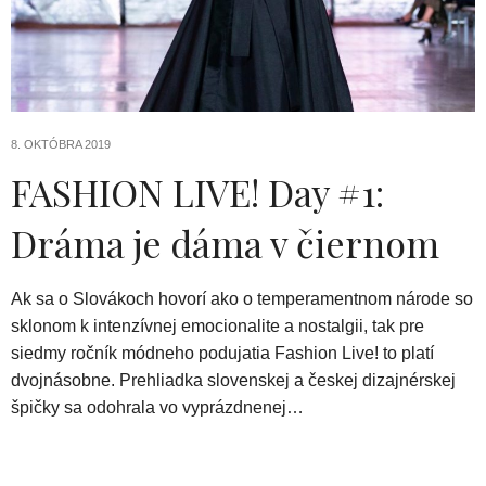
8. OKTÓBRA 2019
FASHION LIVE! Day #1:
Dráma je dáma v čiernom
Ak sa o Slovákoch hovorí ako o temperamentnom národe so
sklonom k intenzívnej emocionalite a nostalgii, tak pre
siedmy ročník módneho podujatia Fashion Live! to platí
dvojnásobne. Prehliadka slovenskej a českej dizajnérskej
špičky sa odohrala vo vyprázdnenej…