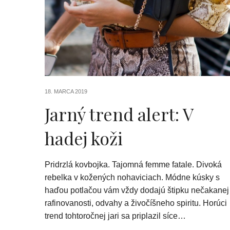
18. MARCA 2019
Jarný trend alert: V
hadej koži
Pridrzlá kovbojka. Tajomná femme fatale. Divoká
rebelka v kožených nohaviciach. Módne kúsky s
haďou potlačou vám vždy dodajú štipku nečakanej
rafinovanosti, odvahy a živočíšneho spiritu. Horúci
trend tohtoročnej jari sa priplazil síce…