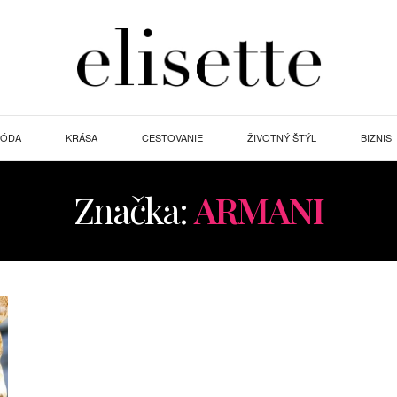
ÓDA
KRÁSA
CESTOVANIE
ŽIVOTNÝ ŠTÝL
BIZNIS
Značka:
ARMANI