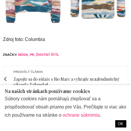
Zdroj foto: Columbia
ZNAČKY:
MÓDA
,
PR
,
ŽIVOTNÝ ŠTÝL
PREDOŠLÝ ČLÁNOK
Zapojte sa do súťaže s Rio Mare a vyhrajte nezabudnuteľný
víkend v Taliansku!
Na našich stránkach používame cookies
Súbory cookies nám pomáhajú zlepšovať sa a
NASLEDUJÚCI ČLÁNOK
Victoria's Secret otvára svoju prvú predajňu na Slovensku
prispôsobovať obsah priamo pre Vás. Prečítajte si viac ako
ich používame na stránke o
ochrane súkromia
.
OK