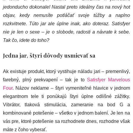
jedonducho dokonale! Nastal preto ideálny čas na nový hot
objav, kedy nemusíte potláčať svoje túžby a naplno
rozkvitnete
. Túto jar ale úplne inak, ako doteraz. Satisfyer
nie je len o sexe – je o slobode, radosti a návrate k sebe.
Tak čo, idete do toho?
Jedna jar, štyri dôvody usmievať sa
Ak existuje produkt, ktorý vystihuje náladu jari – premenlivý,
farebný, plný prekvapení – tak je to
Satisfyer Marvelous
Four
. Názov neklame – štyri vymeniteľné hlavice v jednom
elegantnom tele ti ponúkajú štyri úplne odlišné zážitky.
Vibrátor, tlaková stimulácia, zameranie na bod G a
kombinované potešenie – všetko v jednom balení. Je len na
vás pre, ktoré potešenie sa rozhodnete dnes, rozhodne však
máte z čoho vyberať.