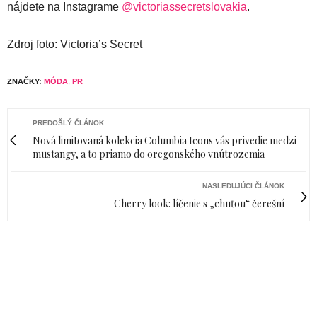
nájdete na Instagrame
@victoriassecretslovakia
.
Zdroj foto: Victoria’s Secret
ZNAČKY:
MÓDA
,
PR
PREDOŠLÝ ČLÁNOK
Nová limitovaná kolekcia Columbia Icons vás privedie medzi
mustangy, a to priamo do oregonského vnútrozemia
NASLEDUJÚCI ČLÁNOK
Cherry look: líčenie s „chuťou“ čerešní