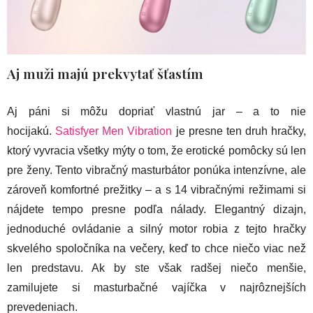
Aj muži majú prekvytať šťastím
Aj páni si môžu dopriať vlastnú jar – a to nie
hocijakú.
Satisfyer Men Vibration
je presne ten druh hračky,
ktorý vyvracia všetky mýty o tom, že erotické pomôcky sú len
pre ženy. Tento vibračný masturbátor ponúka intenzívne, ale
zároveň komfortné prežitky – a s 14 vibračnými režimami si
nájdete tempo presne podľa nálady. Elegantný dizajn,
jednoduché ovládanie a silný motor robia z tejto hračky
skvelého spoločníka na večery, keď to chce niečo viac než
len predstavu. Ak by ste však radšej niečo menšie,
zamilujete si masturbačné vajíčka v najrôznejších
prevedeniach.