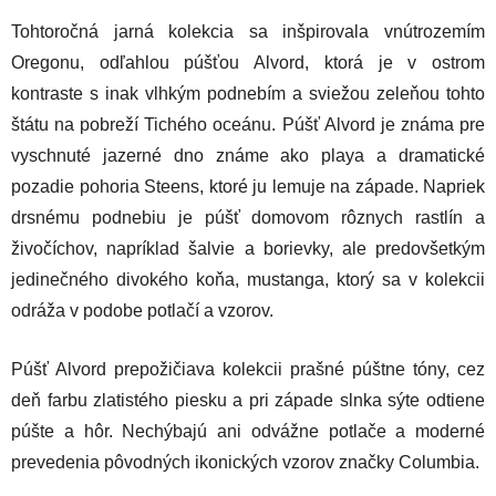
Tohtoročná jarná kolekcia sa inšpirovala vnútrozemím
Oregonu, odľahlou púšťou Alvord, ktorá je v ostrom
kontraste s inak vlhkým podnebím a sviežou zeleňou tohto
štátu na pobreží Tichého oceánu. Púšť Alvord je známa pre
vyschnuté jazerné dno známe ako playa a dramatické
pozadie pohoria Steens, ktoré ju lemuje na západe. Napriek
drsnému podnebiu je púšť domovom rôznych rastlín a
živočíchov, napríklad šalvie a borievky, ale predovšetkým
jedinečného divokého koňa, mustanga, ktorý sa v kolekcii
odráža v podobe potlačí a vzorov.
Púšť Alvord prepožičiava kolekcii prašné púštne tóny, cez
deň farbu zlatistého piesku a pri západe slnka sýte odtiene
púšte a hôr. Nechýbajú ani odvážne potlače a moderné
prevedenia pôvodných ikonických vzorov značky Columbia.