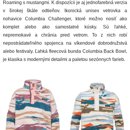
Roaming s mustangmi. K dispozícii je aj jednofarebná verzia
v širokej škále odtieňov. Ikonická unisex vetrovka a
nohavice Columbia Challenger, ktoré možno nosiť ako
komplet alebo ako samostatné kúsky. Sú ľahké,
nepremokavé a chránia pred vetrom. To z nich robí
nepostrádateľného spojenca na víkendové dobrodružstvá
alebo festivaly. Ľahká fleecová bunda Columbia Back Bowl,
je klasika s modernými detailmi a paletou sezónnych farieb.