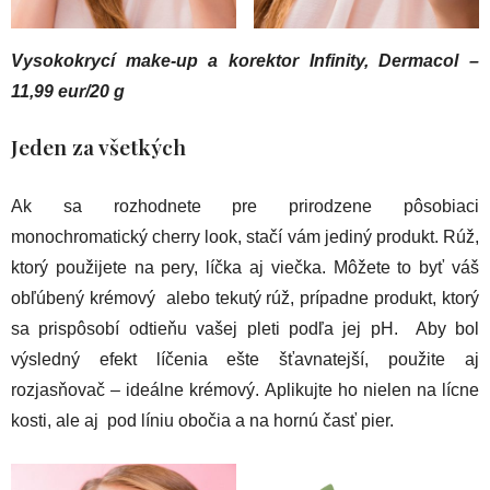
Vysokokrycí make-up a korektor Infinity, Dermacol –
11,99 eur/20 g
Jeden za všetkých
Ak sa rozhodnete pre prirodzene pôsobiaci
monochromatický cherry look, stačí vám jediný produkt. Rúž,
ktorý použijete na pery, líčka aj viečka. Môžete to byť váš
obľúbený krémový alebo tekutý rúž, prípadne produkt, ktorý
sa prispôsobí odtieňu vašej pleti podľa jej pH. Aby bol
výsledný efekt líčenia ešte šťavnatejší, použite aj
rozjasňovač – ideálne krémový. Aplikujte ho nielen na lícne
kosti, ale aj pod líniu obočia a na hornú časť pier.