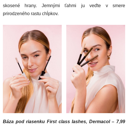
skosené hrany. Jemnými ťahmi ju veďte v smere
prirodzeného rastu chĺpkov.
Báza pod riasenku First class lashes, Dermacol – 7,99