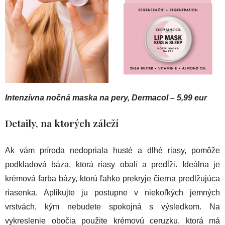
Intenzívna nočná maska na pery, Dermacol – 5,99 eur
Detaily, na ktorých záleží
Ak vám príroda nedopriala husté a dlhé riasy, pomôže
podkladová báza, ktorá riasy obalí a predĺži. Ideálna je
krémová farba bázy, ktorú ľahko prekryje čierna predlžujúca
riasenka. Aplikujte ju postupne v niekoľkých jemných
vrstvách, kým nebudete spokojná s výsledkom. Na
vykreslenie obočia použite krémovú ceruzku, ktorá má