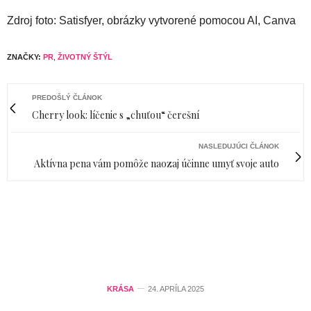
Zdroj foto: Satisfyer, obrázky vytvorené pomocou AI, Canva
ZNAČKY:
PR
,
ŽIVOTNÝ ŠTÝL
PREDOŠLÝ ČLÁNOK
Cherry look: líčenie s „chuťou“ čerešní
NASLEDUJÚCI ČLÁNOK
Aktívna pena vám pomôže naozaj účinne umyť svoje auto
KRÁSA
24. APRÍLA 2025