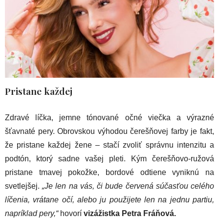
Pristane každej
Zdravé líčka, jemne tónované očné viečka a výrazné
šťavnaté pery. Obrovskou výhodou čerešňovej farby je fakt,
že pristane každej žene – stačí zvoliť správnu intenzitu a
podtón, ktorý sadne vašej pleti. Kým čerešňovo-ružová
pristane tmavej pokožke, bordové odtiene vyniknú na
svetlejšej.
„Je len na vás, či bude červená súčasťou celého
líčenia, vrátane očí, alebo ju použijete len na jednu partiu,
napríklad pery,“
hovorí
vizážistka Petra Fráňová.