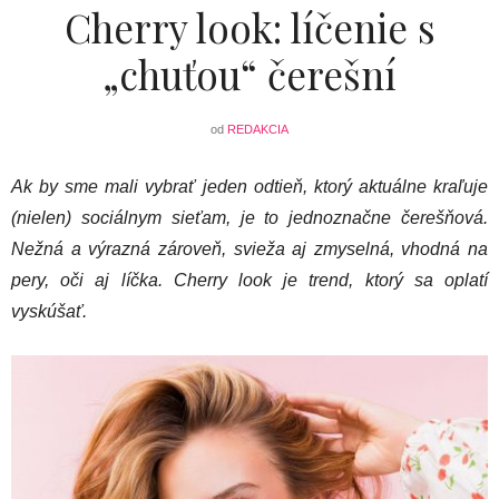
Cherry look: líčenie s
„chuťou“ čerešní
od
REDAKCIA
Ak by sme mali vybrať jeden odtieň, ktorý aktuálne kraľuje
(nielen) sociálnym sieťam, je to jednoznačne čerešňová.
Nežná a výrazná zároveň, svieža aj zmyselná, vhodná na
pery, oči aj líčka. Cherry look je trend, ktorý sa oplatí
vyskúšať.