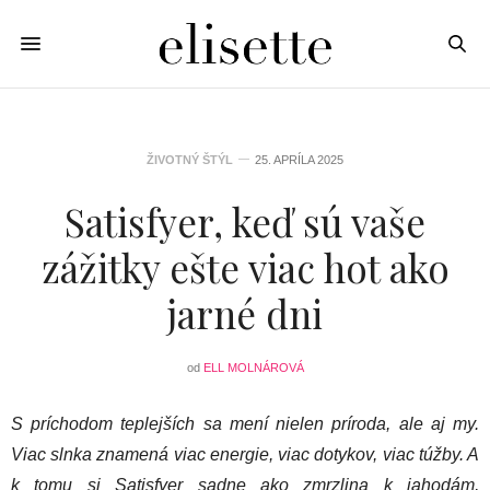
ŽIVOTNÝ ŠTÝL
25. APRÍLA 2025
Satisfyer, keď sú vaše
zážitky ešte viac hot ako
jarné dni
od
ELL MOLNÁROVÁ
S príchodom teplejších sa mení nielen príroda, ale aj my.
Viac slnka znamená viac energie, viac dotykov, viac túžby. A
k tomu si Satisfyer sadne ako zmrzlina k jahodám,