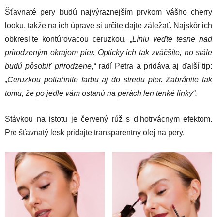
Šťavnaté pery budú najvýraznejším prvkom vášho cherry
looku, takže na ich úprave si určite dajte záležať. Najskôr ich
obkreslite kontúrovacou ceruzkou. „
Líniu veďte tesne nad
prirodzeným okrajom pier. Opticky ich tak zväčšíte, no stále
budú pôsobiť prirodzene,“
radí Petra a pridáva aj ďalší tip:
„Ceruzkou potiahnite farbu aj do stredu pier. Zabránite tak
tomu, že po jedle vám ostanú na perách len tenké linky“.
Stávkou na istotu je červený rúž s dlhotrvácnym efektom.
Pre šťavnatý lesk pridajte transparentný olej na pery.