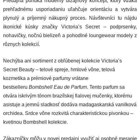
Predajňa ponúka moderný dizajnový koncept, ktorý vďaka
prehľadnému usporiadaniu uľahčuje orientáciu a vytvára
plynulý a príjemný nákupný proces. Návštevníci tu nájdu
ikonické kúsky značky Victoria’s Secret – podprsenky,
nohavičky, nočnú bielizeň a pohodlné loungewear modely z
rôznych kolekcií.
Nechýba ani sortiment z obľúbenej kolekcie Victoria’s
Secret Beauty – telové spreje, hmlové vône, telová
kozmetika a prémiové parfumy vrátane
bestselleru
Bombshell Eau de Parfum
. Tento parfum sa
otvára iskrivým tónom brazílskej fialovej mučenky, ktorému
asistuje a jemnú sladkosť dodáva madagaskarská vanilková
orchidea. Srdce vône rozkvitá charakteristickou pivonkou –
kvetinou Bombshell kolekcie.
Zákazníčky môžu v novej predajni využiť aj osobné meranie