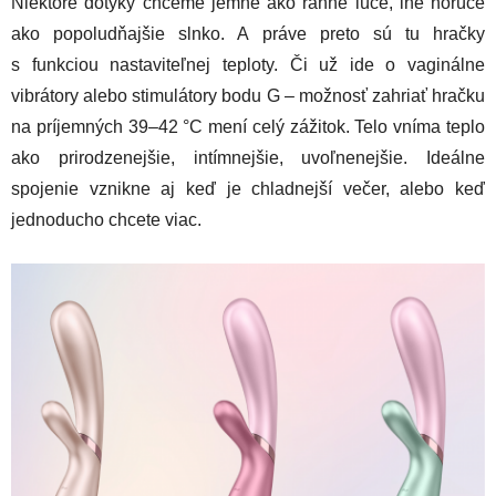
Niektoré dotyky chceme jemné ako ranné lúče, iné horúce
ako popoludňajšie slnko. A práve preto sú tu hračky
s funkciou nastaviteľnej teploty. Či už ide o vaginálne
vibrátory alebo stimulátory bodu G – možnosť zahriať hračku
na príjemných 39–42 °C mení celý zážitok. Telo vníma teplo
ako prirodzenejšie, intímnejšie, uvoľnenejšie. Ideálne
spojenie vznikne aj keď je chladnejší večer, alebo keď
jednoducho chcete viac.