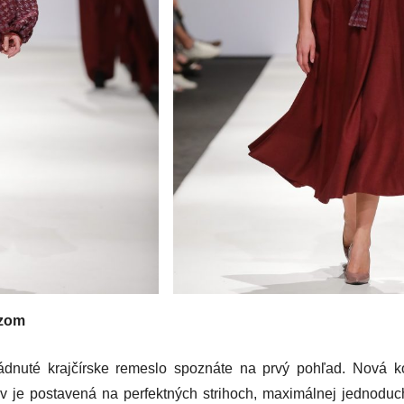
azom
ádnuté krajčírske remeslo spoznáte na prvý pohľad. Nová k
v je postavená na perfektných strihoch, maximálnej jednoduch