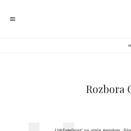
M
Rozbora C
Udržateľnosť sa stala trendom. Slo