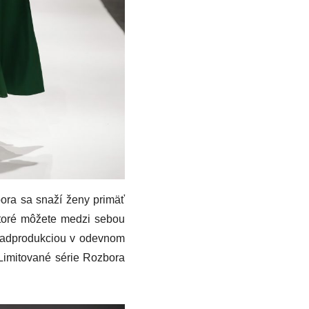
bora sa snaží ženy primäť
 ktoré môžete medzi sebou
 nadprodukciou v odevnom
. Limitované série Rozbora