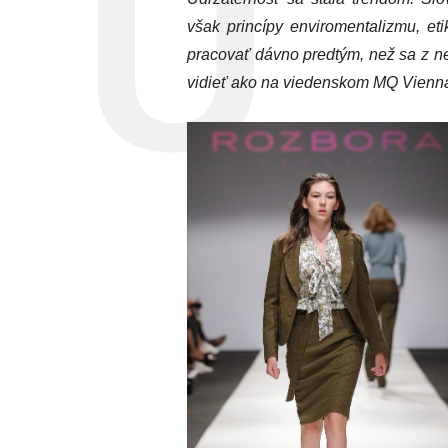
však princípy enviromentalizmu, et
pracovať dávno predtým, než sa z neh
vidieť ako na viedenskom MQ Vienna