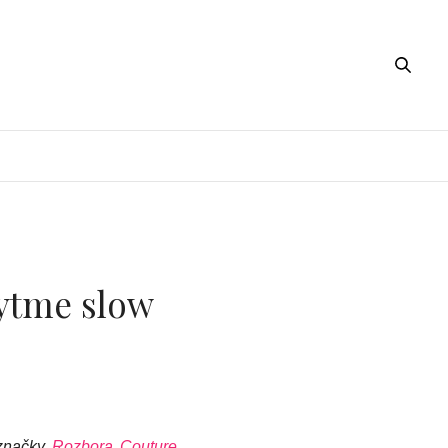
rytme slow
 značky
Rozbora Couture
,