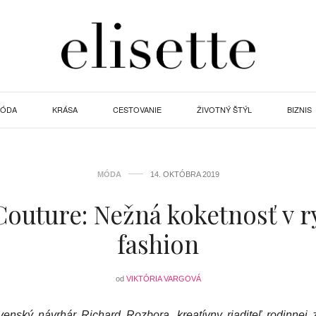
ÓDA
KRÁSA
CESTOVANIE
ŽIVOTNÝ ŠTÝL
BIZNIS
MÓDA
14. OKTÓBRA 2019
outure: Nežná koketnosť v 
fashion
od
VIKTÓRIA VARGOVÁ
venský návrhár Richard Rozbora, kreatívny riaditeľ rodinnej