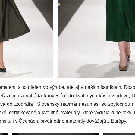
malení, a to nielen vo výrobe, ale aj v našich šatníkoch. Roz
 reťazcoch a nabáda k investícii do kvalitných kúskov odevu,
va do „zodratia“. Slovenský návrhár nesúhlasí so zbytočnou
é, certifikované a kvalitné materiály, ktoré vydržia dlhé roky
ensku i v Čechách, prvotriedne materiály dovážajú z Európy.