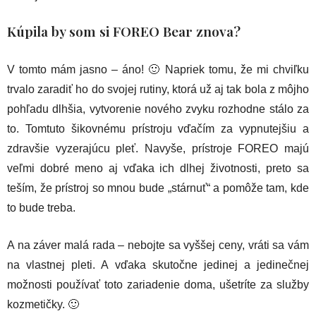
Kúpila by som si FOREO Bear znova?
V tomto mám jasno – áno! 🙂 Napriek tomu, že mi chviľku
trvalo zaradiť ho do svojej rutiny, ktorá už aj tak bola z môjho
pohľadu dlhšia, vytvorenie nového zvyku rozhodne stálo za
to. Tomtuto šikovnému prístroju vďačím za vypnutejšiu a
zdravšie vyzerajúcu pleť. Navyše, prístroje FOREO majú
veľmi dobré meno aj vďaka ich dlhej životnosti, preto sa
teším, že prístroj so mnou bude „stárnuť“ a pomôže tam, kde
to bude treba.
A na záver malá rada – nebojte sa vyššej ceny, vráti sa vám
na vlastnej pleti. A vďaka skutočne jedinej a jedinečnej
možnosti používať toto zariadenie doma, ušetríte za služby
kozmetičky. 🙂