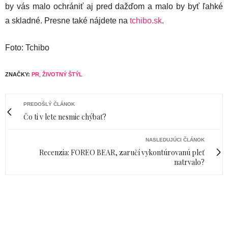
by vás malo ochrániť aj pred dažďom a malo by byť ľahké
a skladné. Presne také nájdete na
tchibo.sk
.
Foto: Tchibo
ZNAČKY:
PR
,
ŽIVOTNÝ ŠTÝL
PREDOŠLÝ ČLÁNOK
Čo ti v lete nesmie chýbať?
NASLEDUJÚCI ČLÁNOK
Recenzia: FOREO BEAR, zaručí vykontúrovanú pleť
natrvalo?