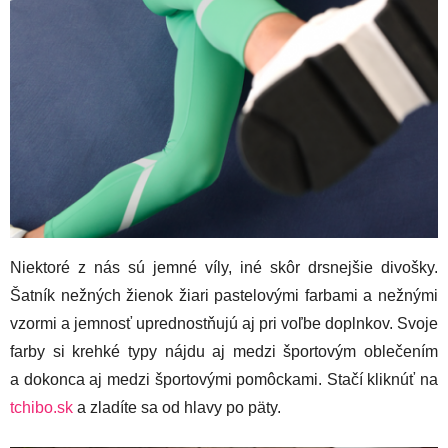
Niektoré z nás sú jemné víly, iné skôr drsnejšie divošky.
Šatník nežných žienok žiari pastelovými farbami a nežnými
vzormi a jemnosť uprednostňujú aj pri voľbe doplnkov. Svoje
farby si krehké typy nájdu aj medzi športovým oblečením
a dokonca aj medzi športovými pomôckami. Stačí kliknúť na
tchibo.sk
a zladíte sa od hlavy po päty.