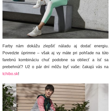
Farby nám dokážu zlepšiť náladu aj dodať energiu.
Povedzte úprimne – však aj vy máte pri pohľade na túto
farebnú kombináciu chuť podobne sa obliecť a ísť sa
prebehnúť? Už o pár dní môžu byť vaše: čakajú vás na
tchibo.sk
!