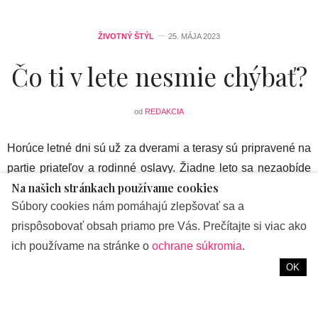
ŽIVOTNÝ ŠTÝL
25. MÁJA 2023
Čo ti v lete nesmie chýbať?
od
REDAKCIA
Horúce letné dni sú už za dverami a terasy sú pripravené na
partie priateľov a rodinné oslavy. Žiadne leto sa nezaobíde
Na našich stránkach používame cookies
bez
osviežujúcich drinkov
, ktoré nám dodajú potrebnú
Súbory cookies nám pomáhajú zlepšovať sa a
hydratáciu, osvieženie a v neposlednom rade prispejú k
prispôsobovať obsah priamo pre Vás. Prečítajte si viac ako
skvelej nálade. Jednou z najdôležitejších hydratačných
ich používame na stránke o
ochrane súkromia
.
funkcií je udržiavanie vodnej rovnováhy v tele, čo je
základná funkcia v termoregulačných procesoch. To je
OK
dôležité najmä v období extrémne vysokých teplôt.
Správna
hydratácia
tiež výrazne ovplyvňuje zdravie našej pokožky,