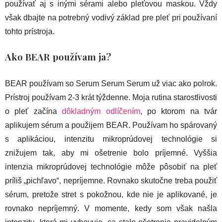
používať aj s inými sérami alebo pleťovou maskou. Vždy
však dbajte na potrebný vodivý základ pre pleť pri používaní
tohto prístroja.
Ako BEAR používam ja?
BEAR používam so Serum Serum Serum už viac ako polrok.
Prístroj používam 2-3 krát týždenne. Moja rutina starostlivosti
o pleť začína
dôkladným odlíčením
, po ktorom na tvár
aplikujem sérum a použijem BEAR. Používam ho spárovaný
s aplikáciou, intenzitu mikroprúdovej technológie si
znižujem tak, aby mi ošetrenie bolo príjemné. Vyššia
intenzia mikroprúdovej technológie môže pôsobiť na pleť
príliš „pichľavo“, nepríjemne. Rovnako skutočne treba použiť
sérum, pretože stret s pokožnou, kde nie je aplikované, je
rovnako nepríjemný. V momente, kedy som však našla