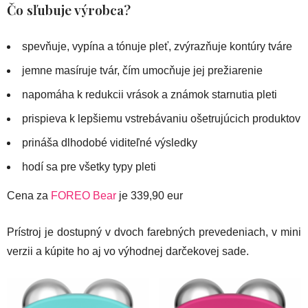
Čo sľubuje výrobca?
spevňuje, vypína a tónuje pleť, zvýrazňuje kontúry tváre
jemne masíruje tvár, čím umocňuje jej prežiarenie
napomáha k redukcii vrások a známok starnutia pleti
prispieva k lepšiemu vstrebávaniu ošetrujúcich produktov
prináša dlhodobé viditeľné výsledky
hodí sa pre všetky typy pleti
Cena za
FOREO Bear
je 339,90 eur
Prístroj je dostupný v dvoch farebných prevedeniach, v mini
verzii a kúpite ho aj vo výhodnej darčekovej sade.