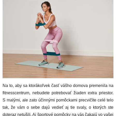
Na to, aby sa ktorákoľvek časť vášho domova premenila na
fitnesscentrum, nebudete potrebovať žiaden extra priestor.
S malými, ale zato účinnými pomôckami precvičíte celé telo
tak, že vám o sebe dajú vedieť aj tie svaly, o ktorých ste
doteraz netušili. Aj športové pomôcky na vás čakajú vo vašej