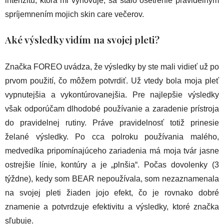
intenzitu, ktorá mi vyhovuje, sa stalo ošetrenie pravidelným
spríjemnením mojich skin care večerov.
Aké výsledky vidím na svojej pleti?
Značka FOREO uvádza, že výsledky by ste mali vidieť už po
prvom použití, čo môžem potvrdiť. Už vtedy bola moja pleť
vypnutejšia a vykontúrovanejšia. Pre najlepšie výsledky
však odporúčam dlhodobé používanie a zaradenie prístroja
do pravidelnej rutiny. Práve pravidelnosť totiž prinesie
želané výsledky. Po cca polroku používania malého,
medvedíka pripomínajúceho zariadenia má moja tvár jasne
ostrejšie línie, kontúry a je „plnšia“. Počas dovolenky (3
týždne), kedy som BEAR nepoužívala, som nezaznamenala
na svojej pleti žiaden jojo efekt, čo je rovnako dobré
znamenie a potvrdzuje efektivitu a výsledky, ktoré značka
sľubuje.