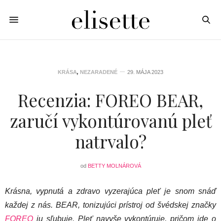
KRÁSA
,
NEZARADENÉ
29. MÁJA 2023
Recenzia: FOREO BEAR,
zaručí vykontúrovanú pleť
natrvalo?
od
BETTY MOLNÁROVÁ
Krásna, vypnutá a zdravo vyzerajúca pleť je snom snáď
každej z nás. BEAR, tonizujúci prístroj od švédskej značky
FOREO
ju sľubuje. Pleť navyše vykontúruje, pričom ide o