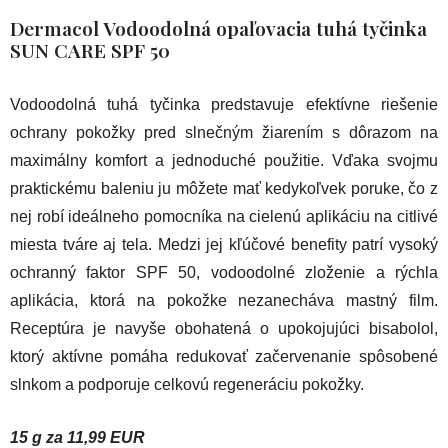
Dermacol Vodoodolná opaľovacia tuhá tyčinka
SUN CARE SPF 50
Vodoodolná tuhá tyčinka predstavuje efektívne riešenie
ochrany pokožky pred slnečným žiarením s dôrazom na
maximálny komfort a jednoduché použitie. Vďaka svojmu
praktickému baleniu ju môžete mať kedykoľvek poruke, čo z
nej robí ideálneho pomocníka na cielenú aplikáciu na citlivé
miesta tváre aj tela. Medzi jej kľúčové benefity patrí vysoký
ochranný faktor SPF 50, vodoodolné zloženie a rýchla
aplikácia, ktorá na pokožke nezanecháva mastný film.
Receptúra je navyše obohatená o upokojujúci bisabolol,
ktorý aktívne pomáha redukovať začervenanie spôsobené
slnkom a podporuje celkovú regeneráciu pokožky.
15 g za 11,99 EUR