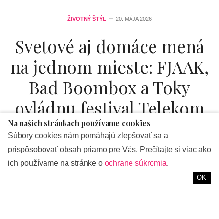
ŽIVOTNÝ ŠTÝL
20. MÁJA 2026
Svetové aj domáce mená
na jednom mieste: FJAAK,
Bad Boombox a Toky
ovládnu festival Telekom
Electronic Beats v
Na našich stránkach používame cookies
Súbory cookies nám pomáhajú zlepšovať sa a
Bratislave
prispôsobovať obsah priamo pre Vás. Prečítajte si viac ako
ich používame na stránke o
ochrane súkromia
.
od
REDAKCIA
OK
Elektronická hudba vystupuje z klubov priamo do centra
mesta.
Telekom Electronic Beats sa do Bratislavy vrátia