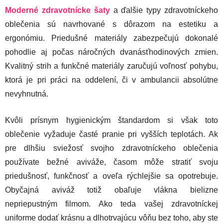
Moderné zdravotnícke šaty
a ďalšie typy zdravotníckeho
oblečenia sú navrhované s dôrazom na estetiku a
ergonómiu. Priedušné materiály zabezpečujú dokonalé
pohodlie aj počas náročných dvanásťhodinových zmien.
Kvalitný strih a funkčné materiály zaručujú voľnosť pohybu,
ktorá je pri práci na oddelení, či v ambulancii absolútne
nevyhnutná.
Kvôli prísnym hygienickým štandardom si však toto
oblečenie vyžaduje časté pranie pri vyšších teplotách. Ak
pre dlhšiu sviežosť svojho zdravotníckeho oblečenia
používate bežné aviváže, časom môže stratiť svoju
priedušnosť, funkčnosť a oveľa rýchlejšie sa opotrebuje.
Obyčajná aviváž totiž obaľuje vlákna bielizne
nepriepustným filmom. Ako teda vašej zdravotníckej
uniforme dodať krásnu a dlhotrvajúcu vôňu bez toho, aby ste