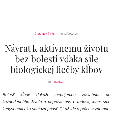
ŽIVOTNÝ ŠTÝL
30. MÁJA 2026
Návrat k aktívnemu životu
bez bolesti vďaka sile
biologickej liečby kĺbov
od
REDAKCIA
Bolesť kĺbov dokáže nepríjemne zasiahnuť do
každodenného života a pripraviť nás o radosti, ktoré sme
kedysi brali ako samozrejmosť. Či už ide o prácu v záhrade,