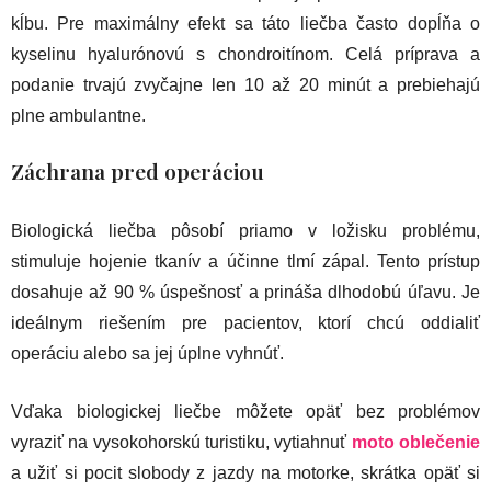
kĺbu. Pre maximálny efekt sa táto liečba často dopĺňa o
kyselinu hyalurónovú s chondroitínom. Celá príprava a
podanie trvajú zvyčajne len 10 až 20 minút a prebiehajú
plne ambulantne.
Záchrana pred operáciou
Biologická liečba pôsobí priamo v ložisku problému,
stimuluje hojenie tkanív a účinne tlmí zápal. Tento prístup
dosahuje až 90 % úspešnosť a prináša dlhodobú úľavu. Je
ideálnym riešením pre pacientov, ktorí chcú oddialiť
operáciu alebo sa jej úplne vyhnúť.
Vďaka biologickej liečbe môžete opäť bez problémov
vyraziť na vysokohorskú turistiku, vytiahnuť
moto oblečenie
a užiť si pocit slobody z jazdy na motorke, skrátka opäť si