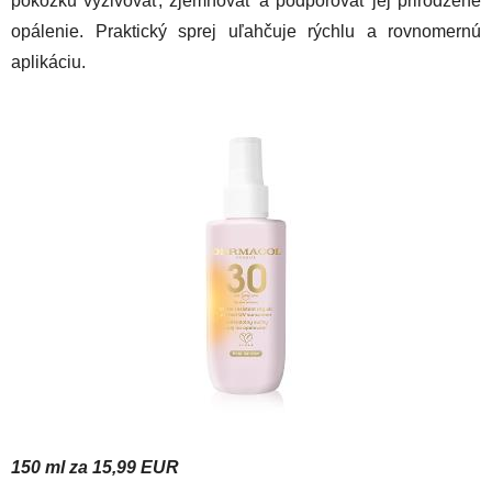
pokožku vyživovať, zjemňovať a podporovať jej prirodzené
opálenie. Praktický sprej uľahčuje rýchlu a rovnomernú
aplikáciu.
150 ml za 15,99 EUR