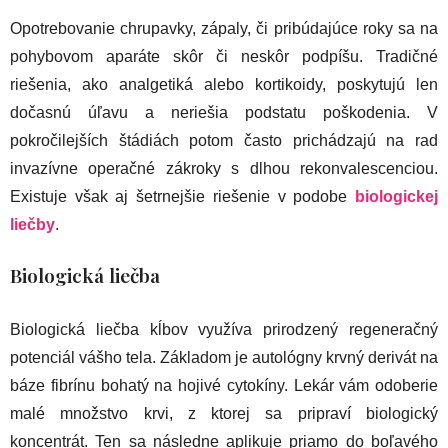
Opotrebovanie chrupavky, zápaly, či pribúdajúce roky sa na
pohybovom aparáte skôr či neskôr podpíšu. Tradičné
riešenia, ako analgetiká alebo kortikoidy, poskytujú len
dočasnú úľavu a neriešia podstatu poškodenia. V
pokročilejších štádiách potom často prichádzajú na rad
invazívne operačné zákroky s dlhou rekonvalescenciou.
Existuje však aj šetrnejšie riešenie v podobe
biologickej
liečby
.
Biologická liečba
Biologická liečba kĺbov využíva prirodzený regeneračný
potenciál vášho tela. Základom je autológny krvný derivát na
báze fibrínu bohatý na hojivé cytokíny. Lekár vám odoberie
malé množstvo krvi, z ktorej sa pripraví biologický
koncentrát. Ten sa následne aplikuje priamo do boľavého