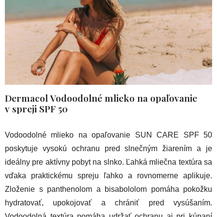
Dermacol Vodoodolné mlieko na opaľovanie
v spreji SPF 50
Vodoodolné mlieko na opaľovanie SUN CARE SPF 50
poskytuje vysokú ochranu pred slnečným žiarením a je
ideálny pre aktívny pobyt na slnko. Ľahká mliečna textúra sa
vďaka praktickému spreju ľahko a rovnomerne aplikuje.
Zloženie s panthenolom a bisabololom pomáha pokožku
hydratovať, upokojovať a chrániť pred vysúšaním.
Vodoodolná textúra pomáha udržať ochranu aj pri kúpaní