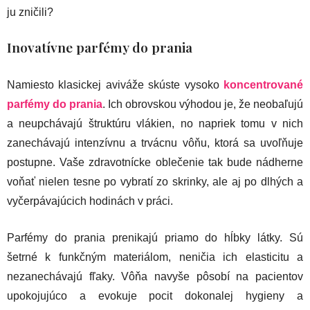
ju zničili?
Inovatívne parfémy do prania
Namiesto klasickej aviváže skúste vysoko
koncentrované
parfémy do prania
. Ich obrovskou výhodou je, že neobaľujú
a neupchávajú štruktúru vlákien, no napriek tomu v nich
zanechávajú intenzívnu a trvácnu vôňu, ktorá sa uvoľňuje
postupne. Vaše zdravotnícke oblečenie tak bude nádherne
voňať nielen tesne po vybratí zo skrinky, ale aj po dlhých a
vyčerpávajúcich hodinách v práci.
Parfémy do prania prenikajú priamo do hĺbky látky. Sú
šetrné k funkčným materiálom, neničia ich elasticitu a
nezanechávajú fľaky. Vôňa navyše pôsobí na pacientov
upokojujúco a evokuje pocit dokonalej hygieny a