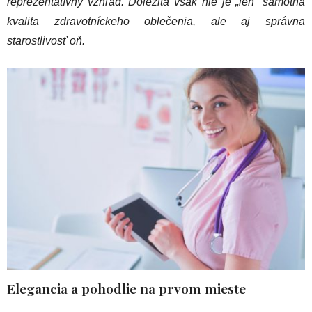
reprezentatívny vzhľad. Dôležitá však nie je „len“ samotná
kvalita zdravotníckeho oblečenia, ale aj správna
starostlivosť oň.
Elegancia a pohodlie na prvom mieste