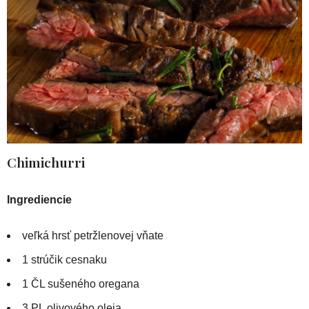
Chimichurri
Ingrediencie
veľká hrsť petržlenovej vňate
1 strúčik cesnaku
1 ČL sušeného oregana
3 PL olivového oleja