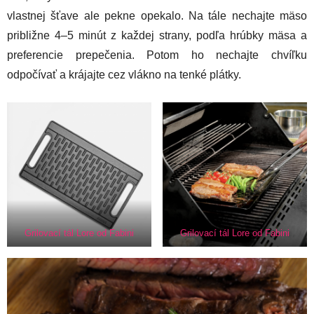
vlastnej šťave ale pekne opekalo. Na tále nechajte mäso
približne 4–5 minút z každej strany, podľa hrúbky mäsa a
preferencie prepečenia. Potom ho nechajte chvíľku
odpočívať a krájajte cez vlákno na tenké plátky.
Grilovací tál Lore od Fabini
Grilovací tál Lore od Fabini