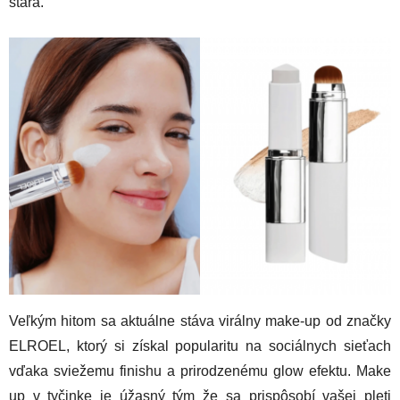
stará.
Veľkým hitom sa aktuálne stáva virálny make-up od značky
ELROEL, ktorý si získal popularitu na sociálnych sieťach
vďaka sviežemu finishu a prirodzenému glow efektu. Make
up v tyčinke je úžasný tým že sa prispôsobí vašej pleti