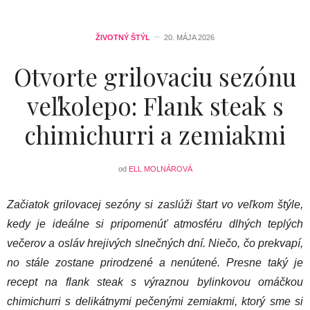
ŽIVOTNÝ ŠTÝL
20. MÁJA 2026
Otvorte grilovaciu sezónu
veľkolepo: Flank steak s
chimichurri a zemiakmi
od
ELL MOLNÁROVÁ
Začiatok grilovacej sezóny si zaslúži štart vo veľkom štýle,
kedy je ideálne si pripomenúť atmosféru dlhých teplých
večerov a osláv hrejivých slnečných dní. Niečo, čo prekvapí,
no stále zostane prirodzené a nenútené. Presne taký je
recept na flank steak s výraznou bylinkovou omáčkou
chimichurri s delikátnymi pečenými zemiakmi, ktorý sme si