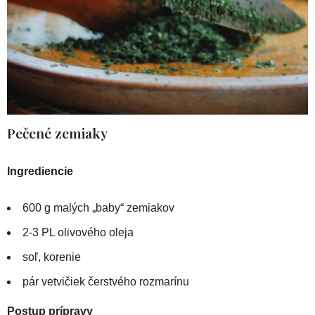
Pečené zemiaky
Ingrediencie
600 g malých „baby“ zemiakov
2-3 PL olivového oleja
soľ, korenie
pár vetvičiek čerstvého rozmarínu
Postup prípravy