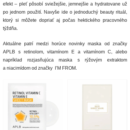
efekt – pleť pôsobí sviežejšie, jemnejšie a hydratovane už
po jednom použití. Navyše ide o jednoduchý beauty rituál,
ktorý si môžete dopriať aj počas hektického pracovného
týždňa.
Aktuálne patrí medzi horúce novinky maska od značky
APLB s retinolom, vitamínom E a vitamínom C, alebo
napríklad rozjasňujúca maska s rýžovým extraktom
a niacimídom od značky I’M FROM.