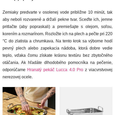
Zemiaky predvarte v osolenej vode približne 10 minút, tak
aby neboli rozvarené a držali pekne tvar. Sceďte ich, jemne
pritlačte (aby popraskali) a premiešajte s olejom, soľou,
korením a rozmarínom. Rozložte ich na plech a pečte pri 220
°C do zlatista a chrumkava. Na tento krok sa výborne hodí
pevný plech alebo zapekacia nádoba, ktorá dobre vedie
teplo, vďaka čomu získate krásnu textúru bez zbytočného
otáčania. Ak hľadáte dlhodobého pomocníka na pečenie,
odporúčame
Hranatý pekáč Lucca 4.0 Pro
z viacvrstvovej
nerezovej ocele.