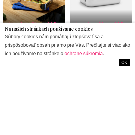
Hranatý pekáč Lucca 4.0 Pro
Hranatý pekáč Lucca 4.0 Pro
Na našich stránkach používame cookies
Súbory cookies nám pomáhajú zlepšovať sa a
Zdroj foto: Fabini, Canva, pexels: Анатолий Андреев,
prispôsobovať obsah priamo pre Vás. Prečítajte si viac ako
TIVASEE .
ich používame na stránke o
ochrane súkromia
.
OK
ZNAČKY:
PR
,
ŽIVOTNÝ ŠTÝL
PREDOŠLÝ ČLÁNOK
Nová jarná kolekcia Columbia rozširuje ponuku
nepremokavého vybavenia a predstavuje ucelenú kolekciu
navrhnutú pre akékoľvek podmienky
NASLEDUJÚCI ČLÁNOK
Viete čo je nové vo svete kórejskej kozmetiky?
Predstavujeme novinky tohoto leta