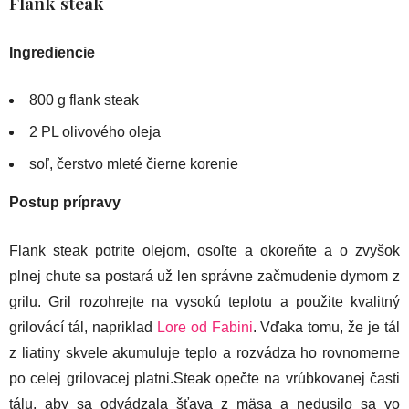
Flank steak
Ingrediencie
800 g flank steak
2 PL olivového oleja
soľ, čerstvo mleté čierne korenie
Postup prípravy
Flank steak potrite olejom, osoľte a okoreňte a o zvyšok
plnej chute sa postará už len správne začmudenie dymom z
grilu. Gril rozohrejte na vysokú teplotu a použite kvalitný
grilovácí tál, napriklad
Lore od Fabini
. Vďaka tomu, že je tál
z liatiny skvele akumuluje teplo a rozvádza ho rovnomerne
po celej grilovacej platni.Steak opečte na vrúbkovanej časti
tálu, aby sa odvádzala šťava z mäsa a nedusilo sa vo