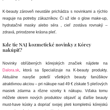
K-beauty zároveň neustále prichádza s novinkami a rýchlo
reaguje na potreby zákazníkov. Či už ide o glow make-up,
hydratačné masky alebo séra , cieľ zostáva rovnaký –
zdravá, prirodzene krásna pleť.
Kde tie NAJ kozmetické novinky z Kórey
nakúpiť?
Novinky obľúbených kórejských značiek nájdete na
Dalora.sk
, ktorá sa špecializuje na K-beauty produkty.
Aktuálne navyše poteší všetkých beauty fanúšikov
atraktívnou akciou – pri nákupe nad 49 € získate 5 pleťových
masiek zdarma a rôzne vzorky k nákupu. Vďaka tomu
môžete okrem nových produktov objaviť aj ďalšie beauty
must-have kúsky a dopriať svojej pleti kompletnú kórejskú