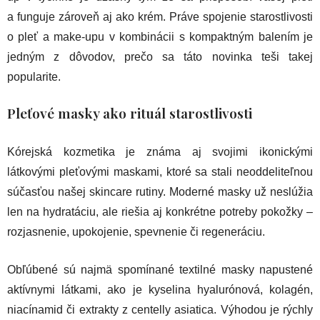
a funguje zároveň aj ako krém. Práve spojenie starostlivosti
o pleť a make-upu v kombinácii s kompaktným balením je
jedným z dôvodov, prečo sa táto novinka teši takej
popularite.
Pleťové masky ako rituál starostlivosti
Kórejská kozmetika je známa aj svojimi ikonickými
látkovými pleťovými maskami, ktoré sa stali neoddeliteľnou
súčasťou našej skincare rutiny. Moderné masky už neslúžia
len na hydratáciu, ale riešia aj konkrétne potreby pokožky –
rozjasnenie, upokojenie, spevnenie či regeneráciu.
Obľúbené sú najmä spomínané textilné masky napustené
aktívnymi látkami, ako je kyselina hyalurónová, kolagén,
niacínamid či extrakty z centelly asiatica. Výhodou je rýchly