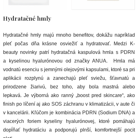
Hydratačné hmly
Hydratačné hmly majú mnoho benefitov, dokážu napríklad
pleť počas dňa krásne osviežiť a hydratovať. Medzi K-
beauty novinky patrí hydratačná kaspulová hmla s PDRN
a kyselinou hyalurónovou od značky ANUA. Hmla má
vodnatú esenciu s jemnými olejovými kapsulami, ktoré sa pri
aplikácii rozplynú a zanechajú pleť sviežu, šťavnatú a
prirodzene žiarivú, bez toho, aby bola mastná alebo
lepkavá. Je výborná ako ranný „boost pred skincare“, ako
finish po líčení aj ako SOS záchranu v klimatizácii, v aute či
v kancelárii. Kľúčom je kombinácia PDRN (Sodium DNA) a
viacerých foriem kyseliny hyalurónovej, ktoré pomáhajú
dopĺňať hydratáciu a podporujú plnší, komfortnejší pocit