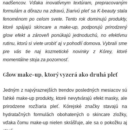
nadšencov. Vďaka inovatívnym textúram, prepracovaným
formulám a dôrazu na zdravú, žiarivú pleť sa K-beauty stala
fenoménom po celom svete. Tento rok dominujú produkty,
ktoré spájajú skincare a make-up, podporujú prirodzený
glow efekt a zároveň ponúkajú jednoduchú, no efektívnu
rutinu, ktorú si viete urobiť aj v pohodlí domova. Vybrali sme
pre vás tie naj kozmetické novinky z Kórey, ktoré
momentálne stoja za pozornosť.
Glow make-up, ktorý vyzerá ako druhá pleť
Jedným z najvýraznejších trendov posledných mesiacov sú
ľahké make-up produkty, ktoré nevytvárajú efekt masky, ale
prirodzene rozžiaria pleť. Kórejské značky stavajú na
hydratačných formulách obohatených o skincare zložky,
vďaka čomu make-up nielen skrášľuje, ale sa o pokožku aj