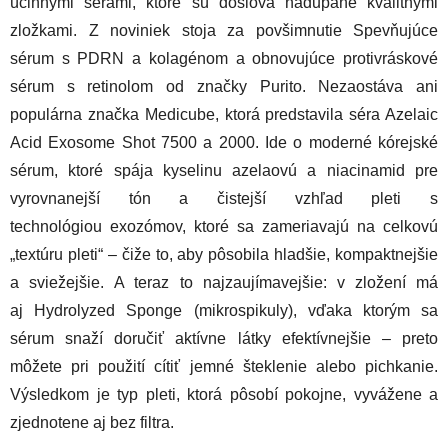
účinnými sérami, ktoré sú doslova nadupané kvalitnými
zložkami. Z noviniek stoja za povšimnutie Spevňujúce
sérum s PDRN a kolagénom a obnovujúce protivráskové
sérum s retinolom od značky Purito. Nezaostáva ani
populárna značka Medicube, ktorá predstavila séra Azelaic
Acid Exosome Shot 7500 a 2000. Ide o moderné kórejské
sérum, ktoré spája kyselinu azelaovú a niacinamid pre
vyrovnanejší tón a čistejší vzhľad pleti s
technológiou exozómov, ktoré sa zameriavajú na celkovú
„textúru pleti“ – čiže to, aby pôsobila hladšie, kompaktnejšie
a sviežejšie. A teraz to najzaujímavejšie: v zložení má
aj Hydrolyzed Sponge (mikrospikuly), vďaka ktorým sa
sérum snaží doručiť aktívne látky efektívnejšie – preto
môžete pri použití cítiť jemné šteklenie alebo pichkanie.
Výsledkom je typ pleti, ktorá pôsobí pokojne, vyvážene a
zjednotene aj bez filtra.