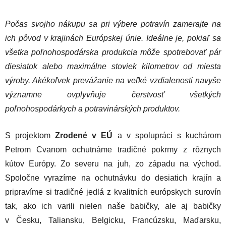
Počas svojho nákupu sa pri výbere potravín zamerajte na
ich pôvod v krajinách Európskej únie. Ideálne je, pokiaľ sa
všetka poľnohospodárska produkcia môže spotrebovať pár
diesiatok alebo maximálne stoviek kilometrov od miesta
výroby. Akékoľvek prevážanie na veľké vzdialenosti navyše
významne ovplyvňuje čerstvosť všetkých
poľnohospodárkych a potravinárských produktov.
S projektom
Zrodené v EÚ
a v spolupráci s kuchárom
Petrom Cvanom ochutnáme tradičné pokrmy z rôznych
kútov Európy. Zo severu na juh, zo západu na východ.
Spoločne vyrazíme na ochutnávku do desiatich krajín a
pripravíme si tradičné jedlá z kvalitních európskych surovín
tak, ako ich varili nielen naše babičky, ale aj babičky
v Česku, Taliansku, Belgicku, Francúzsku, Maďarsku,