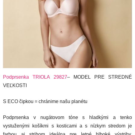
Podprsenka TRIOLA 29827
– MODEL PRE STREDNÉ
VEĽKOSTI
S ECO čipkou = chránime našu planétu
Podprsenka v nugátovom tóne s hladkými a tenko
vystuženými košíkmi s kosticami a s nízkym stredom je
farbou aj strihom ideálna pre letné hlboké výstrihy.