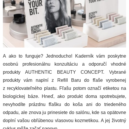
A ako to funguje? Jednoducho! Kaderník vám poskytne
osobnú profesionálnu konzultáciu a odporučí vhodné
produkty AUTHENTIC BEAUTY CONCEPT. Vybrané
produkty vám naplní z Refill Baru do fľaše vyrobenej
z recyklovateľného plastu. Fľašu potom označí etiketou na
biologickej báze. Hneď, ako produkt doma spotrebujete,
nevyhodíte prázdnu fľašku do koša ani do triedeného
odpadu, ale znova ju prinesiete do salónu, kde sa opätovne
doplní vašou obľúbenou vlasovou kozmetikou. A jej životný
cyklus môže začať nanovo.