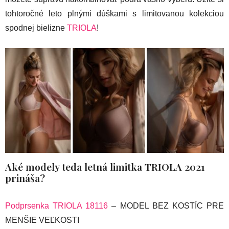
tohtoročné leto plnými dúškami s limitovanou kolekciou
spodnej bielizne
TRIOLA
!
Aké modely teda letná limitka TRIOLA 2021
prináša?
Podprsenka TRIOLA 18116
– MODEL BEZ KOSTÍC PRE
MENŠIE VEĽKOSTI