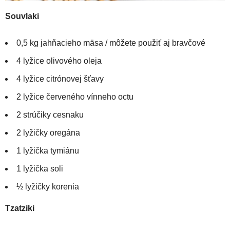
Souvlaki
0,5 kg jahňacieho mäsa / môžete použiť aj bravčové
4 lyžice olivového oleja
4 lyžice citrónovej šťavy
2 lyžice červeného vínneho octu
2 strúčiky cesnaku
2 lyžičky oregána
1 lyžička tymiánu
1 lyžička soli
½ lyžičky korenia
Tzatziki