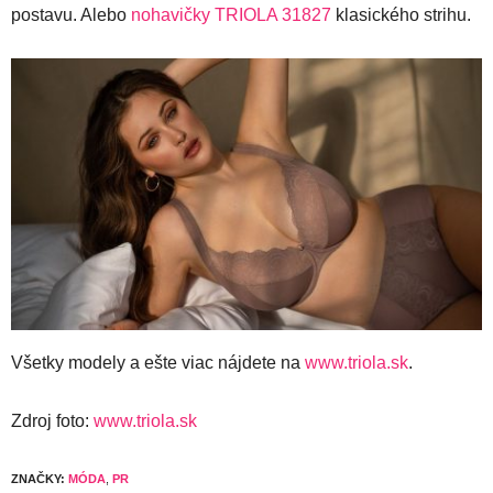
postavu. Alebo
nohavičky TRIOLA 31827
klasického strihu.
Všetky modely a ešte viac nájdete na
www.triola.sk
.
Zdroj foto:
www.triola.sk
ZNAČKY:
MÓDA
,
PR