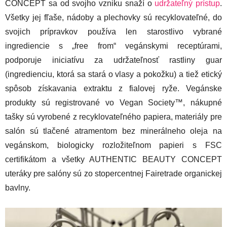
CONCEPT sa od svojho vzniku snaží o
udržateľný prístup
.
Všetky jej fľaše, nádoby a plechovky sú recyklovateľné, do
svojich prípravkov používa len starostlivo vybrané
ingrediencie s „free from“ vegánskymi receptúrami,
podporuje iniciatívu za udržateľnosť rastliny guar
(ingredienciu, ktorá sa stará o vlasy a pokožku) a tiež etický
spôsob získavania extraktu z fialovej ryže. Vegánske
produkty sú registrované vo Vegan Society™, nákupné
tašky sú vyrobené z recyklovateľného papiera, materiály pre
salón sú tlačené atramentom bez minerálneho oleja na
vegánskom, biologicky rozložiteľnom papieri s FSC
certifikátom a všetky AUTHENTIC BEAUTY CONCEPT
uteráky pre salóny sú zo stopercentnej Fairetrade organickej
bavlny.