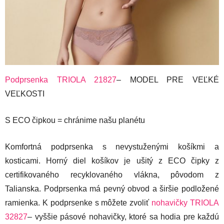
Podprsenka TRIOLA 21827
– MODEL PRE VEĽKÉ
VEĽKOSTI
S ECO čipkou = chránime našu planétu
Komfortná podprsenka s nevystuženými košíkmi a
kosticami. Horný diel košíkov je ušitý z ECO čipky z
certifikovaného recyklovaného vlákna, pôvodom z
Talianska. Podprsenka má pevný obvod a širšie podložené
ramienka. K podprsenke s môžete zvoliť
nohavičky TRIOLA
32827
– vyššie pásové nohavičky, ktoré sa hodia pre každú