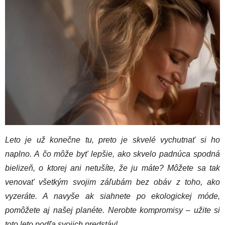
Leto je už konečne tu, preto je skvelé vychutnať si ho
naplno. A čo môže byť lepšie, ako skvelo padnúca spodná
bielizeň, o ktorej ani netušíte, že ju máte? Môžete sa tak
venovať všetkým svojim záľubám bez obáv z toho, ako
vyzeráte. A navyše ak siahnete po ekologickej móde,
pomôžete aj našej planéte. Nerobte kompromisy – užite si
toto leto podľa svojich predstáv!