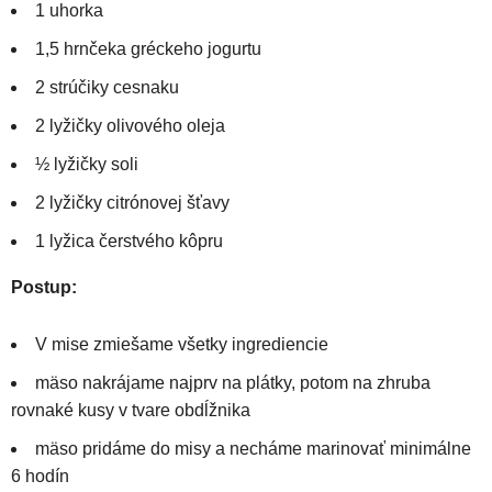
1 uhorka
1,5 hrnčeka gréckeho jogurtu
2 strúčiky cesnaku
2 lyžičky olivového oleja
½ lyžičky soli
2 lyžičky citrónovej šťavy
1 lyžica čerstvého kôpru
Postup:
V mise zmiešame všetky ingrediencie
mäso nakrájame najprv na plátky, potom na zhruba
rovnaké kusy v tvare obdĺžnika
mäso pridáme do misy a necháme marinovať minimálne
6 hodín