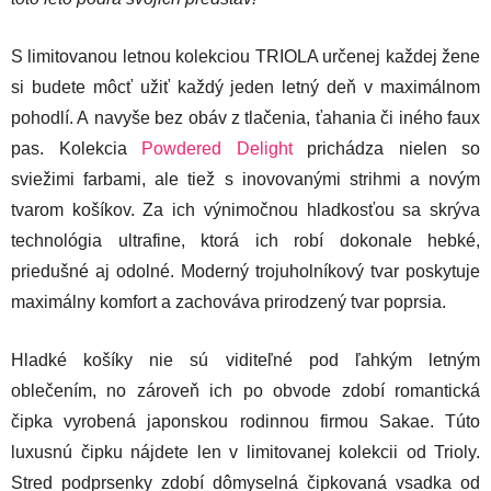
S limitovanou letnou kolekciou TRIOLA určenej každej žene
si budete môcť užiť každý jeden letný deň v maximálnom
pohodlí. A navyše bez obáv z tlačenia, ťahania či iného faux
pas. Kolekcia
Powdered Delight
prichádza nielen so
sviežimi farbami, ale tiež s inovovanými strihmi a novým
tvarom košíkov. Za ich výnimočnou hladkosťou sa skrýva
technológia ultrafine, ktorá ich robí dokonale hebké,
priedušné aj odolné. Moderný trojuholníkový tvar poskytuje
maximálny komfort a zachováva prirodzený tvar poprsia.
Hladké košíky nie sú viditeľné pod ľahkým letným
oblečením, no zároveň ich po obvode zdobí romantická
čipka vyrobená japonskou rodinnou firmou Sakae. Túto
luxusnú čipku nájdete len v limitovanej kolekcii od Trioly.
Stred podprsenky zdobí dômyselná čipkovaná vsadka od