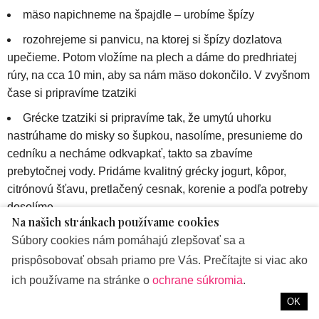
mäso napichneme na špajdle – urobíme špízy
rozohrejeme si panvicu, na ktorej si špízy dozlatova
upečieme. Potom vložíme na plech a dáme do predhriatej
rúry, na cca 10 min, aby sa nám mäso dokončilo. V zvyšnom
čase si pripravíme tzatziki
Grécke tzatziki si pripravíme tak, že umytú uhorku
nastrúhame do misky so šupkou, nasolíme, presunieme do
cedníku a necháme odkvapkať, takto sa zbavíme
prebytočnej vody. Pridáme kvalitný grécky jogurt, kôpor,
citrónovú šťavu, pretlačený cesnak, korenie a podľa potreby
dosolíme
Na našich stránkach používame cookies
Tento pokrm podávame s opečeným pita chlebom.
Súbory cookies nám pomáhajú zlepšovať sa a
prispôsobovať obsah priamo pre Vás. Prečítajte si viac ako
Viac informácií na:
www.zrodene.eu
ich používame na stránke o
ochrane súkromia
.
OK
ZNAČKY:
PR