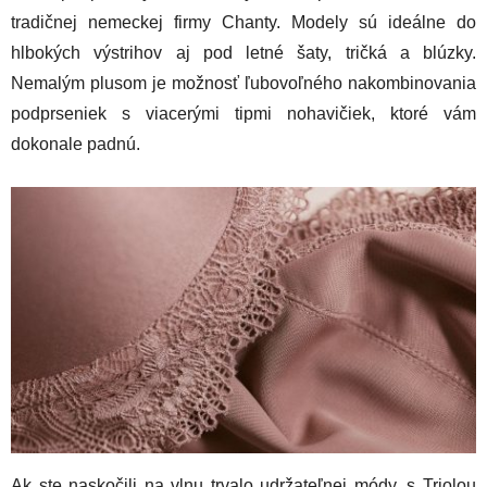
tradičnej nemeckej firmy Chanty. Modely sú ideálne do
hlbokých výstrihov aj pod letné šaty, tričká a blúzky.
Nemalým plusom je možnosť ľubovoľného nakombinovania
podprseniek s viacerými tipmi nohavičiek, ktoré vám
dokonale padnú.
Ak ste naskočili na vlnu trvalo udržateľnej módy, s Triolou