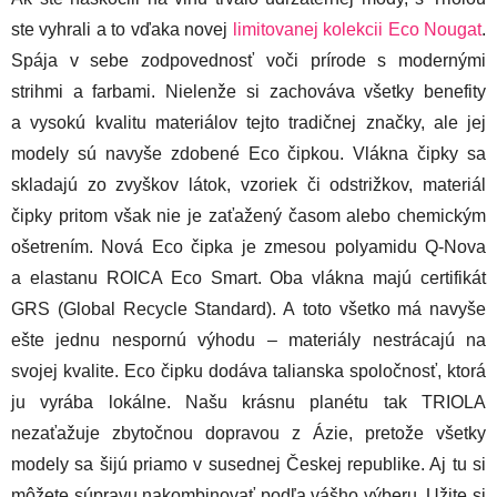
ste vyhrali a to vďaka novej
limitovanej kolekcii Eco Nougat
.
Spája v sebe zodpovednosť voči prírode s modernými
strihmi a farbami. Nielenže si zachováva všetky benefity
a vysokú kvalitu materiálov tejto tradičnej značky, ale jej
modely sú navyše zdobené Eco čipkou. Vlákna čipky sa
skladajú zo zvyškov látok, vzoriek či odstrižkov, materiál
čipky pritom však nie je zaťažený časom alebo chemickým
ošetrením. Nová Eco čipka je zmesou polyamidu Q-Nova
a elastanu ROICA Eco Smart. Oba vlákna majú certifikát
GRS (Global Recycle Standard). A toto všetko má navyše
ešte jednu nespornú výhodu – materiály nestrácajú na
svojej kvalite. Eco čipku dodáva talianska spoločnosť, ktorá
ju vyrába lokálne. Našu krásnu planétu tak TRIOLA
nezaťažuje zbytočnou dopravou z Ázie, pretože všetky
modely sa šijú priamo v susednej Českej republike. Aj tu si
môžete súpravu nakombinovať podľa vášho výberu. Užite si