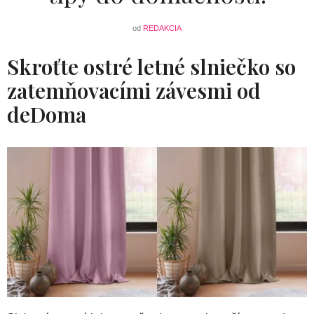
od
REDAKCIA
Skroťte ostré letné slniečko so
zatemňovacími závesmi od
deDoma