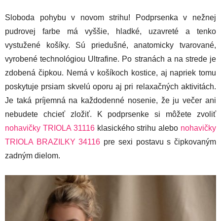
Sloboda pohybu v novom strihu! Podprsenka v nežnej
pudrovej farbe má vyššie, hladké, uzavreté a tenko
vystužené košíky. Sú priedušné, anatomicky tvarované,
vyrobené technológiou Ultrafine. Po stranách a na strede je
zdobená čipkou. Nemá v košíkoch kostice, aj napriek tomu
poskytuje prsiam skvelú oporu aj pri relaxačných aktivitách.
Je taká príjemná na každodenné nosenie, že ju večer ani
nebudete chcieť zložiť. K podprsenke si môžete zvoliť
nohavičky TRIOLA 31116
klasického strihu alebo
nohavičky
TRIOLA BRAZILKY 34116
pre sexi postavu s čipkovaným
zadným dielom.