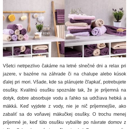
Všetci netrpezlivo čakáme na letné slnečné dni a relax pri
jazere, v bazéne na záhrade či na chalupe alebo kúsok
ďalej pri mori. Všade, kde sa plánujete čľapkať, potrebujete
osušky. Kvalitnú osušku spoznáte tak, že je príjemná na
dotyk, dobre absorbuje vodu a ľahko sa udržiava hebká a
mäkká. Keď vyjdete z vody, nie je nič príjemnejšie, ako
zabaliť sa do voňavej mäkučkej osušky. O trochu menej
príjemné je, keď túto osušku vybalíte po návrate domov z