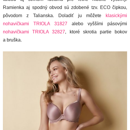
Ramienka aj spodný obvod sú zdobené tzv. ECO čipkou,
pôvodom z Talianska. Doladiť ju môžete
klasickými
nohavičkami TRIOLA 31827
alebo vyššími pásovými
nohavičkami TRIOLA 32827
, ktoré skrotia partie bokov
a bruška.