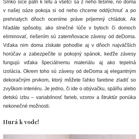
Slnko síce patrí k letu a všetci sa z neho tešíme, no doma
v našej oáze pokoja si od neho chceme oddýchnuť a po
prehriatych dňoch oceníme práve príjemný chládok. Ak
hľadáte spôsoby, ako slnečné lúče v bytoch či domoch
eliminovať, riešením sú zatemňovacie závesy od deDoma.
Vďaka nim doma získate pohodlie aj v dňoch najväčších
horúčav a zabezpečíte si pokojný spánok, keďže závesy
fungujú vďaka špeciálnemu materiálu aj ako tepelná
izolácia. Okrem toho sú závesy od deDoma aj elegantným
dekoračným prvkom, ktorý môžete ľahko farebne zladiť so
zvyškom interiéru. Je jedno, či ide o obývačku, spálňu alebo
detskú izbu – variabilnosť farieb, vzorov a štruktúr ponúka
nekonečné možnosti.
Hurá k vode!