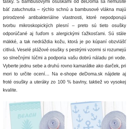
tašky. S bambusovými osuškami od deDoma sa nemusíte
báť zatuchnutia – rýchlo schnú a bambusové vlákna majú
prirodzené antibakteriálne vlastnosti, ktoré nepodporujú
tvorbu mikroskopických plesní – preto sú tieto osušky
odporúčané aj ľuďom s alergickými ťažkosťami. Sú stále
mäkké, a tak nedráždia kožu, ktorá je po kúpaní obzvlášť
citlivá. Veselé plážové osušky s pestrými vzormi si rozumejú
so slnečnými lúčmi a podporia vašu dobrú náladu pri vode.
Vyberte jednu sebe a druhú rovno kamarátke ako darček, pri
mori to určite ocení… Na e-shope deDoma.sk nájdete aj
froté osušky a uteráky zo 100 % bavlny, taktiež vo vysokej
kvalite.