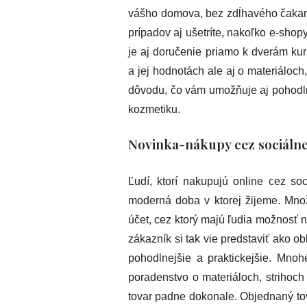
vášho domova, bez zdĺhavého čakan
prípadov aj ušetríte, nakoľko e-sh
je aj doručenie priamo k dverám ku
a jej hodnotách ale aj o materiáloc
dôvodu, čo vám umožňuje aj pohodl
kozmetiku.
Novinka-nákupy cez sociálne
Ľudí, ktorí nakupujú online cez so
moderná doba v ktorej žijeme. Mno
účet, cez ktorý majú ľudia možnosť n
zákazník si tak vie predstaviť ako o
pohodlnejšie a praktickejšie. Mnoh
poradenstvo o materiáloch, strihoch
tovar padne dokonale. Objednaný to