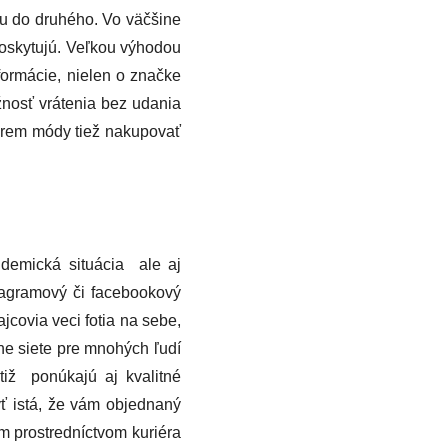
u do druhého. Vo väčšine
poskytujú. Veľkou výhodou
formácie, nielen o značke
žnosť vrátenia bez udania
rem módy tiež nakupovať
ndemická situácia ale aj
tagramový či facebookový
jcovia veci fotia na sebe,
lne siete pre mnohých ľudí
otiž ponúkajú aj kvalitné
yť istá, že vám objednaný
m prostredníctvom kuriéra