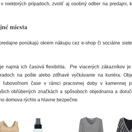
 v niektorých prípadoch, zvoliť aj osobný odber na predajni, 
jné miesta
dajne ponúkajú okrem nákupu cez e-shop či sociálne siete 
e najmä ich časová flexibilita. Pre viacerých zákazníkov je 
 radoch na pošte alebo zdĺhavé vyčkávanie na kuriéra. Ob
v ľubovoľnom čase v rámci pracovnej doby v kamennej pre
vašich obľúbených značkách a spôsoboch objednania a doruč
ho domova rýchlo a hlavne bezpečne.