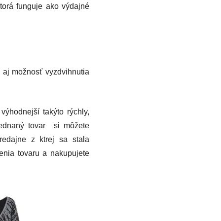
ktorá funguje ako výdajné
aj možnosť vyzdvihnutia
výhodnejší takýto rýchly,
jednaný tovar si môžete
dajne z ktrej sa stala
enia tovaru a nakupujete