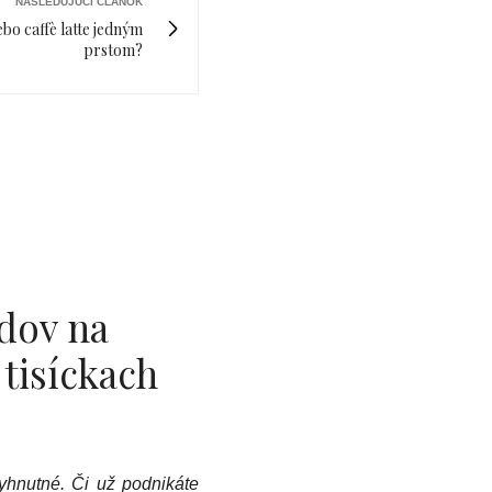
NASLEDUJÚCI ČLÁNOK
bo caffè latte jedným
prstom?
dov na
tisíckach
yhnutné. Či už podnikáte