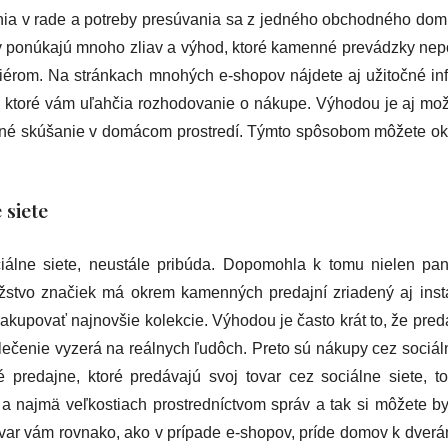
ia v rade a potreby presúvania sa z jedného obchodného dom
opy ponúkajú mnoho zliav a výhod, ktoré kamenné prevádzky ne
riérom. Na stránkach mnohých e-shopov nájdete aj užitočné in
h, ktoré vám uľahčia rozhodovanie o nákupe. Výhodou je aj mo
né skúšanie v domácom prostredí. Týmto spôsobom môžete ok
 siete
ciálne siete, neustále pribúda. Dopomohla k tomu nielen pa
žstvo značiek má okrem kamenných predajní zriadený aj ins
akupovať najnovšie kolekcie. Výhodou je často krát to, že preda
blečenie vyzerá na reálnych ľudôch. Preto sú nákupy cez sociá
é predajne, ktoré predávajú svoj tovar cez sociálne siete, t
 a najmä veľkostiach prostredníctvom správ a tak si môžete b
var vám rovnako, ako v prípade e-shopov, príde domov k dverá