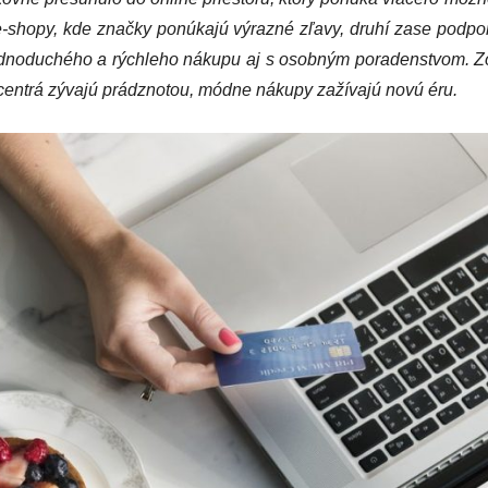
e-shopy, kde značky ponúkajú výrazné zľavy, druhí zase podp
ednoduchého a rýchleho nákupu aj s osobným poradenstvom. Zo
 centrá zývajú prádznotou, módne nákupy zažívajú novú éru.