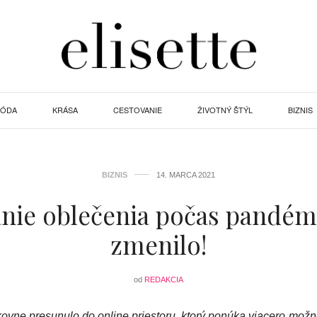
ÓDA
KRÁSA
CESTOVANIE
ŽIVOTNÝ ŠTÝL
BIZNIS
BIZNIS
14. MARCA 2021
ie oblečenia počas pandémi
zmenilo!
od
REDAKCIA
vne presunulo do online priestoru, ktorý ponúka viacero možn