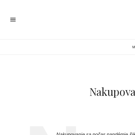
M
Nakupovan
Nakupovanie sa počas pandémie šiko