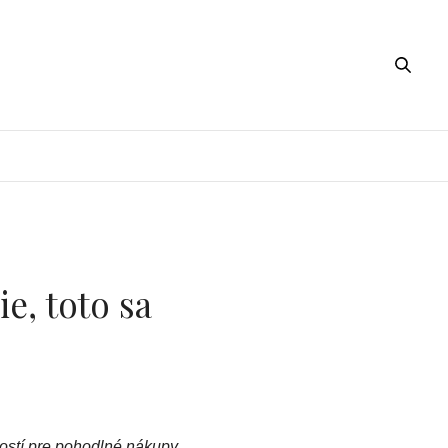
e, toto sa
ostí pre pohodlné nákupy.