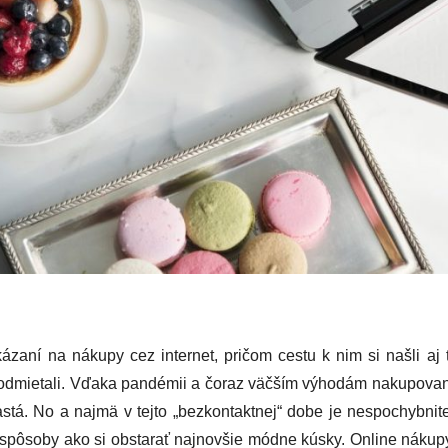
zaní na nákupy cez internet, pričom cestu k nim si našli aj t
dmietali. Vďaka pandémii a čoraz väčším výhodám nakupovania 
rastá. No a najmä v tejto „bezkontaktnej“ dobe je nespochybni
 spôsoby ako si obstarať najnovšie módne kúsky. Online nákupy 