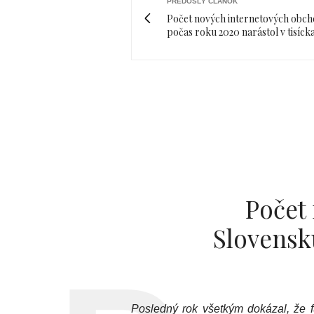
PREDOŠLÝ ČLÁNOK
Počet nových internetových obch
počas roku 2020 narástol v tisíck
Počet
Slovensku
Posledný rok všetkým dokázal, že f